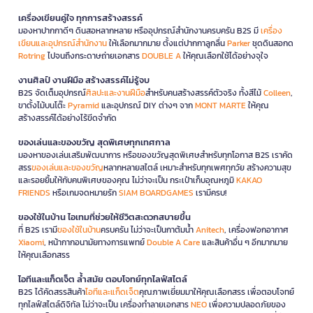
เครื่องเขียนคู่ใจ ทุกการสร้างสรรค์
มองหาปากกาดีๆ ดินสอหลากหลาย หรืออุปกรณ์สำนักงานครบครัน B2S มี
เครื่อง
เขียนและอุปกรณ์สำนักงาน
ให้เลือกมากมาย ตั้งแต่ปากกาลูกลื่น
Parker
ชุดดินสอกด
Rotring
ไปจนถึงกระดาษถ่ายเอกสาร
DOUBLE A
ให้คุณเลือกใช้ได้อย่างจุใจ
งานศิลป์ งานฝีมือ สร้างสรรค์ไม่รู้จบ
B2S จัดเต็มอุปกรณ์
ศิลปะและงานฝีมือ
สำหรับคนสร้างสรรค์ตัวจริง ทั้งสีไม้
Colleen
,
ขาตั้งไม้บนโต๊ะ
Pyramid
และอุปกรณ์ DIY ต่างๆ จาก
MONT MARTE
ให้คุณ
สร้างสรรค์ได้อย่างไร้ขีดจำกัด
ของเล่นและของขวัญ สุดพิเศษทุกเทศกาล
มองหาของเล่นเสริมพัฒนาการ หรือของขวัญสุดพิเศษสำหรับทุกโอกาส B2S เราคัด
สรร
ของเล่นและของขวัญ
หลากหลายสไตล์ เหมาะสำหรับทุกเพศทุกวัย สร้างความสุข
และรอยยิ้มให้กับคนพิเศษของคุณ ไม่ว่าจะเป็น กระเป๋าเก็บอุณหภูมิ
KAKAO
FRIENDS
หรือเกมจดหมายรัก
SIAM BOARDGAMES
เรามีครบ!
ของใช้ในบ้าน ไอเทมที่ช่วยให้ชีวิตสะดวกสบายขึ้น
ที่ B2S เรามี
ของใช้ในบ้าน
ครบครัน ไม่ว่าจะเป็นกาต้มน้ำ
Anitech
, เครื่องฟอกอากาศ
Xiaomi
, หน้ากากอนามัยทางการแพทย์
Double A Care
และสินค้าอื่น ๆ อีกมากมาย
ให้คุณเลือกสรร
ไอทีและแก็ดเจ็ต ล้ำสมัย ตอบโจทย์ทุกไลฟ์สไตล์
B2S ได้คัดสรรสินค้า
ไอทีและแก็ดเจ็ต
คุณภาพเยี่ยมมาให้คุณเลือกสรร เพื่อตอบโจทย์
ทุกไลฟ์สไตล์ดิจิทัล ไม่ว่าจะเป็น เครื่องทำลายเอกสาร
NEO
เพื่อความปลอดภัยของ