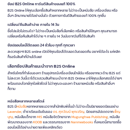
ช้อป B2S Online การันตีสินค้าของแท้ 100%
B2S Online ให้คุณเลือกซื้อสินค้าหลากหลาย ไม่ว่าจะเป็นหนังสือ เครื่องเขียน หรือ
อื่นๆ อีกมากมายได้อย่างมั่นใจ ด้วยการการันตีสินค้าของแท้ 100% ทุกชิ้น
เปลี่ยน/คืนสินค้าง่าย ภายใน 14 วัน
ซื้อไปแล้วไม่ตรงใจ? ไม่ว่าจะเป็นหนังสือที่เลือกผิด หรือสินค้ามีปัญหา คุณสามารถ
เปลี่ยนหรือคืนสินค้าได้ง่าย ๆ ภายใน 14 วันนับจากวันที่ได้รับสินค้า
ช้อปออนไลน์ได้ตลอด 24 ชั่วโมง ทุกที่ ทุกเวลา
สะดวกสุดๆ! B2S online เปิดให้คุณช้อปได้ตลอดวันตลอดคืน อยากได้อะไร แค่คลิก
ก็รอรับสินค้าที่บ้านได้เลย!
เลือกช้อปสินค้าแนะนำจาก B2S Online
สำหรับใครที่กำลังมองหา ร้านอุปกรณ์เครื่องเขียนใกล้ฉัน หรืออยากแวะร้าน B2S แต่
ไม่สะดวก วันนี้เราได้รวบรวมสินค้าแนะนำจาก B2S Online มาให้คุณเลือกสรรได้ง่ายๆ
พร้อมตอบโจทย์ทุกไลฟ์สไตล์ ไม่ว่าคุณจะมองหา ร้านขายหนังสือ หรือสินค้าอื่นๆ
ก็ตาม
หนังสือหลากหลายสไตล์
B2S มี
หนังสือ
หลากหลายแนวจากสำนักพิมพ์ชั้นนำ ไม่ว่าจะเป็นนิยายยอดนิยมอย่าง
Lavender
, ตำราเรียนเข้มข้นของ
ดร. ศุภวัฒน์ พุกเจริญ
, นิตยสารอัปเดตจาก
เพ็ญ
บุญ
, หนังสือเด็กจาก
MIS
หนังสือจิตวิทยาจาก
Mugunghwa Publishing
, หนังสือ
พัฒนาตนเองจาก
KOOB
และวรรณกรรมจาก
Nanmeebooks
ทั้งหมดนี้สามารถซื้อ
ออนไลน์ได้อย่างง่ายดายเพียงคลิกเดียว