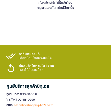
ค้นหาโดยใช้คำที่ใกล้เคียง
กรุณาลองค้นหาใหม่อีกครั้ง
การันตีของแท้
เลือกช้อปได้อย่างมั่นใจ​
คืนสินค้าได้ภายใน 14 วัน
หลังได้รับสินค้า*
ศูนย์บริการลูกค้าบีทูเอส
ทุกวัน เวลา 8.30-18.00 น.
โทรศัพท์: 02-115-0999
อีเมล:
b2sonlineshopping@b2s.co.th