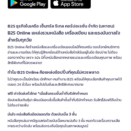
B2S ธุรกิจในเครือ เซ็นทรัล รีเทล คอร์ปอเรชั่น จำกัด (มหาชน)
B2S Online แหล่งรวมหนังสือ เครื่องเขียน และแรงบันดาลใจ
สำหรับทุกวัย
B2S Online คือร้านหนังสือและเครื่องเขียนออนไลน์ที่ครบครัน ตอบโจทย์คนรักการ
อ่านและงานเขียน ให้คุณรู้สึกเหมือนมีร้านหนังสือใกล้ฉันอยู่ในมือ ช้อปง่าย ไม่ต้อง
ออกจากบ้าน เพราะ b2s มีทั้งหนังสือหลากหลายแนวและเครื่องเขียนคุณภาพ พร้อม
สิทธิพิเศษที่ไม่ควรพลาด!
ทำไม B2S Online คือแหล่งช้อปปิ้งที่คุณไม่ควรพลาด
ไม่ว่าคุณจะเป็นนักเรียน นักศึกษา คนทำงาน B2S พร้อมให้คุณเลือกสินค้าคุณภาพได้
ตลอด 24 ชั่วโมง พร้อมโปรโมชั่นและสิทธิพิเศษมากมาย
ฟรี! ค่าจัดส่งทั่วไทย *เมื่อสั่งครบขั้นต่ำที่บริษัทกำหนด
ช้อปเพลินเกินคุ้ม! เพียงมียอดสั่งซื้อสินค้าขั้นต่ำที่บริษัทกำหนด รับสิทธิ์ส่งฟรีถึงบ้าน
ไม่ต้องจ่ายเพิ่ม
มั่นใจ หนังสือถึงมือปลอดภัย ด้วยบับเบิ้ล 3 ชั้น
หนังสือทุกเล่มจากบีทูเอสห่อด้วยบับเบิ้ลหนาแน่นถึง 3 ชั้น หมดกังวลเรื่องความเสีย
หายระหว่างจัดส่ง พร้อมส่งตรงถึงมือคุณในสภาพสมบูรณ์