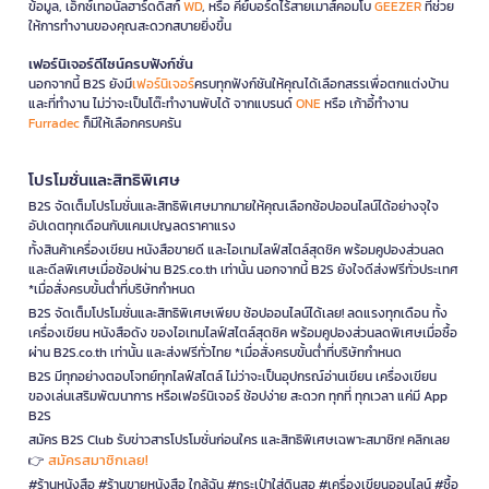
ข้อมูล, เอ็กซ์เทอนัลฮาร์ดดิสก์
WD
, หรือ คีย์บอร์ดไร้สายเมาส์คอมโบ
GEEZER
ที่ช่วย
ให้การทำงานของคุณสะดวกสบายยิ่งขึ้น
เฟอร์นิเจอร์ดีไซน์ครบฟังก์ชั่น
นอกจากนี้ B2S ยังมี
เฟอร์นิเจอร์
ครบทุกฟังก์ชันให้คุณได้เลือกสรรเพื่อตกแต่งบ้าน
และที่ทำงาน ไม่ว่าจะเป็นโต๊ะทำงานพับได้ จากแบรนด์
ONE
หรือ เก้าอี้ทำงาน
Furradec
ก็มีให้เลือกครบครัน
โปรโมชั่นและสิทธิพิเศษ
B2S จัดเต็มโปรโมชั่นและสิทธิพิเศษมากมายให้คุณเลือกช้อปออนไลน์ได้อย่างจุใจ
อัปเดตทุกเดือนกับแคมเปญลดราคาแรง
ทั้งสินค้าเครื่องเขียน หนังสือขายดี และไอเทมไลฟ์สไตล์สุดชิค พร้อมคูปองส่วนลด
และดีลพิเศษเมื่อช้อปผ่าน B2S.co.th เท่านั้น นอกจากนี้ B2S ยังใจดีส่งฟรีทั่วประเทศ
*เมื่อสั่งครบขั้นต่ำที่บริษัทกำหนด
B2S จัดเต็มโปรโมชั่นและสิทธิพิเศษเพียบ ช้อปออนไลน์ได้เลย! ลดแรงทุกเดือน ทั้ง
เครื่องเขียน หนังสือดัง ของไอเทมไลฟ์สไตล์สุดชิค พร้อมคูปองส่วนลดพิเศษเมื่อซื้อ
ผ่าน B2S.co.th เท่านั้น และส่งฟรีทั่วไทย *เมื่อสั่งครบขั้นต่ำที่บริษัทกำหนด
B2S มีทุกอย่างตอบโจทย์ทุกไลฟ์สไตล์ ไม่ว่าจะเป็นอุปกรณ์อ่านเขียน เครื่องเขียน
ของเล่นเสริมพัฒนาการ หรือเฟอร์นิเจอร์ ช้อปง่าย สะดวก ทุกที่ ทุกเวลา แค่มี App
B2S
สมัคร B2S Club รับข่าวสารโปรโมชั่นก่อนใคร และสิทธิพิเศษเฉพาะสมาชิก! คลิกเลย
สมัครสมาชิกเลย!
👉
#ร้านหนังสือ #ร้านขายหนังสือ ใกล้ฉัน #กระเป๋าใส่ดินสอ #เครื่องเขียนออนไลน์ #ซื้อ