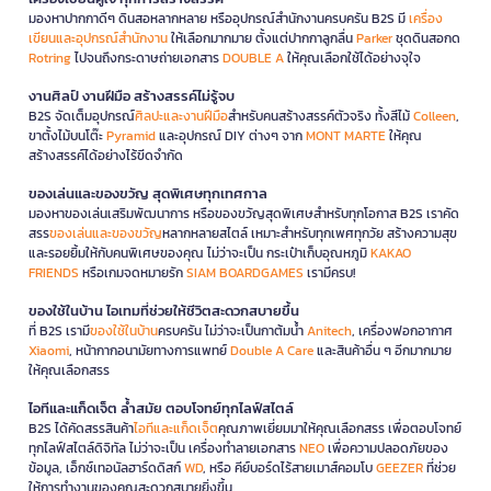
มองหาปากกาดีๆ ดินสอหลากหลาย หรืออุปกรณ์สำนักงานครบครัน B2S มี
เครื่อง
เขียนและอุปกรณ์สำนักงาน
ให้เลือกมากมาย ตั้งแต่ปากกาลูกลื่น
Parker
ชุดดินสอกด
Rotring
ไปจนถึงกระดาษถ่ายเอกสาร
DOUBLE A
ให้คุณเลือกใช้ได้อย่างจุใจ
งานศิลป์ งานฝีมือ สร้างสรรค์ไม่รู้จบ
B2S จัดเต็มอุปกรณ์
ศิลปะและงานฝีมือ
สำหรับคนสร้างสรรค์ตัวจริง ทั้งสีไม้
Colleen
,
ขาตั้งไม้บนโต๊ะ
Pyramid
และอุปกรณ์ DIY ต่างๆ จาก
MONT MARTE
ให้คุณ
สร้างสรรค์ได้อย่างไร้ขีดจำกัด
ของเล่นและของขวัญ สุดพิเศษทุกเทศกาล
มองหาของเล่นเสริมพัฒนาการ หรือของขวัญสุดพิเศษสำหรับทุกโอกาส B2S เราคัด
สรร
ของเล่นและของขวัญ
หลากหลายสไตล์ เหมาะสำหรับทุกเพศทุกวัย สร้างความสุข
และรอยยิ้มให้กับคนพิเศษของคุณ ไม่ว่าจะเป็น กระเป๋าเก็บอุณหภูมิ
KAKAO
FRIENDS
หรือเกมจดหมายรัก
SIAM BOARDGAMES
เรามีครบ!
ของใช้ในบ้าน ไอเทมที่ช่วยให้ชีวิตสะดวกสบายขึ้น
ที่ B2S เรามี
ของใช้ในบ้าน
ครบครัน ไม่ว่าจะเป็นกาต้มน้ำ
Anitech
, เครื่องฟอกอากาศ
Xiaomi
, หน้ากากอนามัยทางการแพทย์
Double A Care
และสินค้าอื่น ๆ อีกมากมาย
ให้คุณเลือกสรร
ไอทีและแก็ดเจ็ต ล้ำสมัย ตอบโจทย์ทุกไลฟ์สไตล์
B2S ได้คัดสรรสินค้า
ไอทีและแก็ดเจ็ต
คุณภาพเยี่ยมมาให้คุณเลือกสรร เพื่อตอบโจทย์
ทุกไลฟ์สไตล์ดิจิทัล ไม่ว่าจะเป็น เครื่องทำลายเอกสาร
NEO
เพื่อความปลอดภัยของ
ข้อมูล, เอ็กซ์เทอนัลฮาร์ดดิสก์
WD
, หรือ คีย์บอร์ดไร้สายเมาส์คอมโบ
GEEZER
ที่ช่วย
ให้การทำงานของคุณสะดวกสบายยิ่งขึ้น