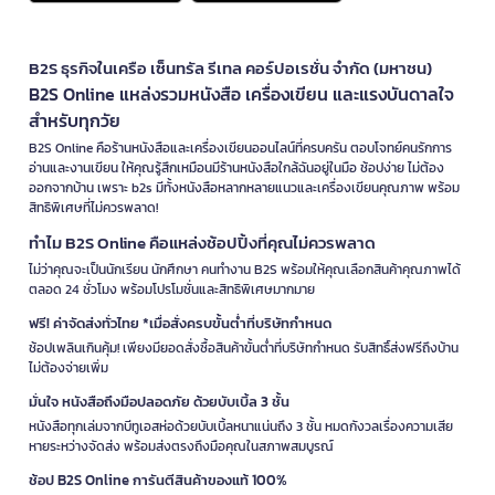
B2S ธุรกิจในเครือ เซ็นทรัล รีเทล คอร์ปอเรชั่น จำกัด (มหาชน)
B2S Online แหล่งรวมหนังสือ เครื่องเขียน และแรงบันดาลใจ
สำหรับทุกวัย
B2S Online คือร้านหนังสือและเครื่องเขียนออนไลน์ที่ครบครัน ตอบโจทย์คนรักการ
อ่านและงานเขียน ให้คุณรู้สึกเหมือนมีร้านหนังสือใกล้ฉันอยู่ในมือ ช้อปง่าย ไม่ต้อง
ออกจากบ้าน เพราะ b2s มีทั้งหนังสือหลากหลายแนวและเครื่องเขียนคุณภาพ พร้อม
สิทธิพิเศษที่ไม่ควรพลาด!
ทำไม B2S Online คือแหล่งช้อปปิ้งที่คุณไม่ควรพลาด
ไม่ว่าคุณจะเป็นนักเรียน นักศึกษา คนทำงาน B2S พร้อมให้คุณเลือกสินค้าคุณภาพได้
ตลอด 24 ชั่วโมง พร้อมโปรโมชั่นและสิทธิพิเศษมากมาย
ฟรี! ค่าจัดส่งทั่วไทย *เมื่อสั่งครบขั้นต่ำที่บริษัทกำหนด
ช้อปเพลินเกินคุ้ม! เพียงมียอดสั่งซื้อสินค้าขั้นต่ำที่บริษัทกำหนด รับสิทธิ์ส่งฟรีถึงบ้าน
ไม่ต้องจ่ายเพิ่ม
มั่นใจ หนังสือถึงมือปลอดภัย ด้วยบับเบิ้ล 3 ชั้น
หนังสือทุกเล่มจากบีทูเอสห่อด้วยบับเบิ้ลหนาแน่นถึง 3 ชั้น หมดกังวลเรื่องความเสีย
หายระหว่างจัดส่ง พร้อมส่งตรงถึงมือคุณในสภาพสมบูรณ์
ช้อป B2S Online การันตีสินค้าของแท้ 100%