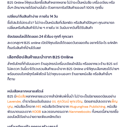
B2S Online ให้คุณเลือกซื้อสินค้าหลากหลาย ไม่ว่าจะเป็นหนังสือ เครื่องเขียน หรือ
อื่นๆ อีกมากมายได้อย่างมั่นใจ ด้วยการการันตีสินค้าของแท้ 100% ทุกชิ้น
เปลี่ยน/คืนสินค้าง่าย ภายใน 14 วัน
ซื้อไปแล้วไม่ตรงใจ? ไม่ว่าจะเป็นหนังสือที่เลือกผิด หรือสินค้ามีปัญหา คุณสามารถ
เปลี่ยนหรือคืนสินค้าได้ง่าย ๆ ภายใน 14 วันนับจากวันที่ได้รับสินค้า
ช้อปออนไลน์ได้ตลอด 24 ชั่วโมง ทุกที่ ทุกเวลา
สะดวกสุดๆ! B2S online เปิดให้คุณช้อปได้ตลอดวันตลอดคืน อยากได้อะไร แค่คลิก
ก็รอรับสินค้าที่บ้านได้เลย!
เลือกช้อปสินค้าแนะนำจาก B2S Online
สำหรับใครที่กำลังมองหา ร้านอุปกรณ์เครื่องเขียนใกล้ฉัน หรืออยากแวะร้าน B2S แต่
ไม่สะดวก วันนี้เราได้รวบรวมสินค้าแนะนำจาก B2S Online มาให้คุณเลือกสรรได้ง่ายๆ
พร้อมตอบโจทย์ทุกไลฟ์สไตล์ ไม่ว่าคุณจะมองหา ร้านขายหนังสือ หรือสินค้าอื่นๆ
ก็ตาม
หนังสือหลากหลายสไตล์
B2S มี
หนังสือ
หลากหลายแนวจากสำนักพิมพ์ชั้นนำ ไม่ว่าจะเป็นนิยายยอดนิยมอย่าง
Lavender
, ตำราเรียนเข้มข้นของ
ดร. ศุภวัฒน์ พุกเจริญ
, นิตยสารอัปเดตจาก
เพ็ญ
บุญ
, หนังสือเด็กจาก
MIS
หนังสือจิตวิทยาจาก
Mugunghwa Publishing
, หนังสือ
พัฒนาตนเองจาก
KOOB
และวรรณกรรมจาก
Nanmeebooks
ทั้งหมดนี้สามารถซื้อ
ออนไลน์ได้อย่างง่ายดายเพียงคลิกเดียว
เครื่องเขียนคู่ใจ ทุกการสร้างสรรค์