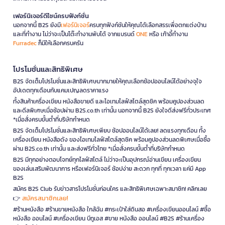
เฟอร์นิเจอร์ดีไซน์ครบฟังก์ชั่น
นอกจากนี้ B2S ยังมี
เฟอร์นิเจอร์
ครบทุกฟังก์ชันให้คุณได้เลือกสรรเพื่อตกแต่งบ้าน
และที่ทำงาน ไม่ว่าจะเป็นโต๊ะทำงานพับได้ จากแบรนด์
ONE
หรือ เก้าอี้ทำงาน
Furradec
ก็มีให้เลือกครบครัน
โปรโมชั่นและสิทธิพิเศษ
B2S จัดเต็มโปรโมชั่นและสิทธิพิเศษมากมายให้คุณเลือกช้อปออนไลน์ได้อย่างจุใจ
อัปเดตทุกเดือนกับแคมเปญลดราคาแรง
ทั้งสินค้าเครื่องเขียน หนังสือขายดี และไอเทมไลฟ์สไตล์สุดชิค พร้อมคูปองส่วนลด
และดีลพิเศษเมื่อช้อปผ่าน B2S.co.th เท่านั้น นอกจากนี้ B2S ยังใจดีส่งฟรีทั่วประเทศ
*เมื่อสั่งครบขั้นต่ำที่บริษัทกำหนด
B2S จัดเต็มโปรโมชั่นและสิทธิพิเศษเพียบ ช้อปออนไลน์ได้เลย! ลดแรงทุกเดือน ทั้ง
เครื่องเขียน หนังสือดัง ของไอเทมไลฟ์สไตล์สุดชิค พร้อมคูปองส่วนลดพิเศษเมื่อซื้อ
ผ่าน B2S.co.th เท่านั้น และส่งฟรีทั่วไทย *เมื่อสั่งครบขั้นต่ำที่บริษัทกำหนด
B2S มีทุกอย่างตอบโจทย์ทุกไลฟ์สไตล์ ไม่ว่าจะเป็นอุปกรณ์อ่านเขียน เครื่องเขียน
ของเล่นเสริมพัฒนาการ หรือเฟอร์นิเจอร์ ช้อปง่าย สะดวก ทุกที่ ทุกเวลา แค่มี App
B2S
สมัคร B2S Club รับข่าวสารโปรโมชั่นก่อนใคร และสิทธิพิเศษเฉพาะสมาชิก! คลิกเลย
สมัครสมาชิกเลย!
👉
#ร้านหนังสือ #ร้านขายหนังสือ ใกล้ฉัน #กระเป๋าใส่ดินสอ #เครื่องเขียนออนไลน์ #ซื้อ
หนังสือ ออนไลน์ #เครื่องเขียน บีทูเอส #ขาย หนังสือ ออนไลน์ #B2S #ร้านเครื่อง