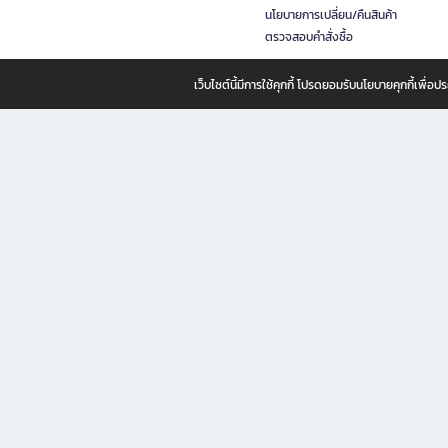
นโยบายการเปลี่ยน/คืนสินค้า
ตรวจสอบคำสั่งซื้อ
เว็บไซต์นี้มีการใช้คุกกี้ โปรดยอมรับนโยบายคุกกี้เพื่
B2S ธุรกิจในเครือ เซ็นทรัล รีเทล คอร์ปอเรชั่น จำกัด (มหาชน)
B2S Online แหล่งรวมหนังสือ เครื่องเขียน และแรงบันดาลใจสำหรับ
B2S Online คือร้านหนังสือและเครื่องเขียนออนไลน์ที่ครบครัน ตอบโจทย์คนรักการอ่านและงานเ
ทำไม B2S Online คือแหล่งช้อปปิ้งที่คุณไม่ควรพลาด
ไม่ว่าคุณจะเป็นนักเรียน นักศึกษา คนทำงาน B2S พร้อมให้คุณเลือกสินค้าคุณภาพได้ตลอด 24