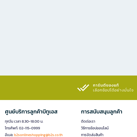
การันตีของแท้
เลือกช้อปได้อย่างมั่นใจ​
ศูนย์บริการลูกค้าบีทูเอส
การสนับสนุนลูกค้า
ทุกวัน เวลา 8.30-18.00 น.
ติดต่อเรา
โทรศัพท์: 02-115-0999
วิธีการช้อปออนไลน์
อีเมล:
b2sonlineshopping@b2s.co.th
การจัดส่งสินค้า