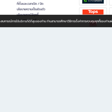
ที่ตั้งและเวลาเปิด / ปิด
นโยบายความเป็นส่วนตัว
นโยบายการใช้คุกกี้
นักลงทุนสัมพันธ์
อประสบการณ์การใช้บริการที่ดีที่สุดของท่าน ท่านสามารถศึกษาวิธีการตั้งค่าการควบคุมคุกกี้ของท่าน
ทุกวัย
ขียน ให้คุณรู้สึกเหมือนมีร้านหนังสือใกล้ฉันอยู่ในมือ ช้อปง่าย ไม่ต้องออกจากบ้าน เพราะ b2
 ชั่วโมง พร้อมโปรโมชั่นและสิทธิพิเศษมากมาย