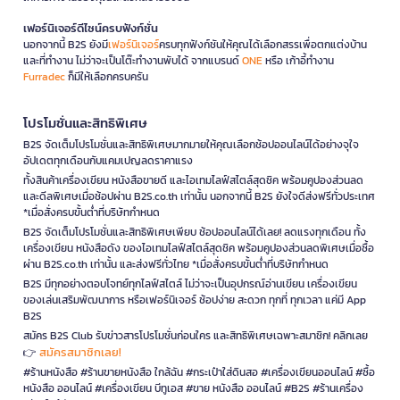
เฟอร์นิเจอร์ดีไซน์ครบฟังก์ชั่น
นอกจากนี้ B2S ยังมี
เฟอร์นิเจอร์
ครบทุกฟังก์ชันให้คุณได้เลือกสรรเพื่อตกแต่งบ้าน
และที่ทำงาน ไม่ว่าจะเป็นโต๊ะทำงานพับได้ จากแบรนด์
ONE
หรือ เก้าอี้ทำงาน
Furradec
ก็มีให้เลือกครบครัน
โปรโมชั่นและสิทธิพิเศษ
B2S จัดเต็มโปรโมชั่นและสิทธิพิเศษมากมายให้คุณเลือกช้อปออนไลน์ได้อย่างจุใจ
อัปเดตทุกเดือนกับแคมเปญลดราคาแรง
ทั้งสินค้าเครื่องเขียน หนังสือขายดี และไอเทมไลฟ์สไตล์สุดชิค พร้อมคูปองส่วนลด
และดีลพิเศษเมื่อช้อปผ่าน B2S.co.th เท่านั้น นอกจากนี้ B2S ยังใจดีส่งฟรีทั่วประเทศ
*เมื่อสั่งครบขั้นต่ำที่บริษัทกำหนด
B2S จัดเต็มโปรโมชั่นและสิทธิพิเศษเพียบ ช้อปออนไลน์ได้เลย! ลดแรงทุกเดือน ทั้ง
เครื่องเขียน หนังสือดัง ของไอเทมไลฟ์สไตล์สุดชิค พร้อมคูปองส่วนลดพิเศษเมื่อซื้อ
ผ่าน B2S.co.th เท่านั้น และส่งฟรีทั่วไทย *เมื่อสั่งครบขั้นต่ำที่บริษัทกำหนด
B2S มีทุกอย่างตอบโจทย์ทุกไลฟ์สไตล์ ไม่ว่าจะเป็นอุปกรณ์อ่านเขียน เครื่องเขียน
ของเล่นเสริมพัฒนาการ หรือเฟอร์นิเจอร์ ช้อปง่าย สะดวก ทุกที่ ทุกเวลา แค่มี App
B2S
สมัคร B2S Club รับข่าวสารโปรโมชั่นก่อนใคร และสิทธิพิเศษเฉพาะสมาชิก! คลิกเลย
สมัครสมาชิกเลย!
👉
#ร้านหนังสือ #ร้านขายหนังสือ ใกล้ฉัน #กระเป๋าใส่ดินสอ #เครื่องเขียนออนไลน์ #ซื้อ
หนังสือ ออนไลน์ #เครื่องเขียน บีทูเอส #ขาย หนังสือ ออนไลน์ #B2S #ร้านเครื่อง