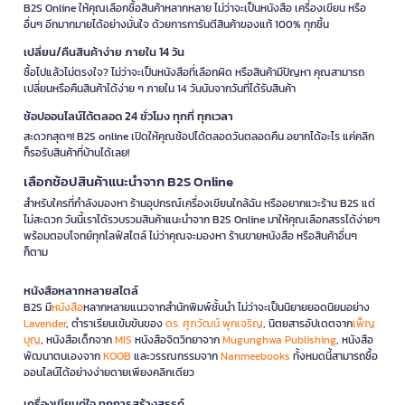
B2S Online ให้คุณเลือกซื้อสินค้าหลากหลาย ไม่ว่าจะเป็นหนังสือ เครื่องเขียน หรือ
อื่นๆ อีกมากมายได้อย่างมั่นใจ ด้วยการการันตีสินค้าของแท้ 100% ทุกชิ้น
เปลี่ยน/คืนสินค้าง่าย ภายใน 14 วัน
ซื้อไปแล้วไม่ตรงใจ? ไม่ว่าจะเป็นหนังสือที่เลือกผิด หรือสินค้ามีปัญหา คุณสามารถ
เปลี่ยนหรือคืนสินค้าได้ง่าย ๆ ภายใน 14 วันนับจากวันที่ได้รับสินค้า
ช้อปออนไลน์ได้ตลอด 24 ชั่วโมง ทุกที่ ทุกเวลา
สะดวกสุดๆ! B2S online เปิดให้คุณช้อปได้ตลอดวันตลอดคืน อยากได้อะไร แค่คลิก
ก็รอรับสินค้าที่บ้านได้เลย!
เลือกช้อปสินค้าแนะนำจาก B2S Online
สำหรับใครที่กำลังมองหา ร้านอุปกรณ์เครื่องเขียนใกล้ฉัน หรืออยากแวะร้าน B2S แต่
ไม่สะดวก วันนี้เราได้รวบรวมสินค้าแนะนำจาก B2S Online มาให้คุณเลือกสรรได้ง่ายๆ
พร้อมตอบโจทย์ทุกไลฟ์สไตล์ ไม่ว่าคุณจะมองหา ร้านขายหนังสือ หรือสินค้าอื่นๆ
ก็ตาม
หนังสือหลากหลายสไตล์
B2S มี
หนังสือ
หลากหลายแนวจากสำนักพิมพ์ชั้นนำ ไม่ว่าจะเป็นนิยายยอดนิยมอย่าง
Lavender
, ตำราเรียนเข้มข้นของ
ดร. ศุภวัฒน์ พุกเจริญ
, นิตยสารอัปเดตจาก
เพ็ญ
บุญ
, หนังสือเด็กจาก
MIS
หนังสือจิตวิทยาจาก
Mugunghwa Publishing
, หนังสือ
พัฒนาตนเองจาก
KOOB
และวรรณกรรมจาก
Nanmeebooks
ทั้งหมดนี้สามารถซื้อ
ออนไลน์ได้อย่างง่ายดายเพียงคลิกเดียว
เครื่องเขียนคู่ใจ ทุกการสร้างสรรค์