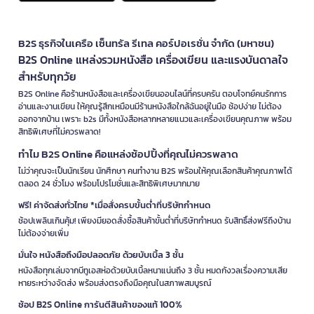
B2S ธุรกิจในเครือ เซ็นทรัล รีเทล คอร์ปอเรชั่น จำกัด (มหาชน)
B2S Online แหล่งรวมหนังสือ เครื่องเขียน และแรงบันดาลใจ
สำหรับทุกวัย
B2S Online คือร้านหนังสือและเครื่องเขียนออนไลน์ที่ครบครัน ตอบโจทย์คนรักการ
อ่านและงานเขียน ให้คุณรู้สึกเหมือนมีร้านหนังสือใกล้ฉันอยู่ในมือ ช้อปง่าย ไม่ต้อง
ออกจากบ้าน เพราะ b2s มีทั้งหนังสือหลากหลายแนวและเครื่องเขียนคุณภาพ พร้อม
สิทธิพิเศษที่ไม่ควรพลาด!
ทำไม B2S Online คือแหล่งช้อปปิ้งที่คุณไม่ควรพลาด
ไม่ว่าคุณจะเป็นนักเรียน นักศึกษา คนทำงาน B2S พร้อมให้คุณเลือกสินค้าคุณภาพได้
ตลอด 24 ชั่วโมง พร้อมโปรโมชั่นและสิทธิพิเศษมากมาย
ฟรี! ค่าจัดส่งทั่วไทย *เมื่อสั่งครบขั้นต่ำที่บริษัทกำหนด
ช้อปเพลินเกินคุ้ม! เพียงมียอดสั่งซื้อสินค้าขั้นต่ำที่บริษัทกำหนด รับสิทธิ์ส่งฟรีถึงบ้าน
ไม่ต้องจ่ายเพิ่ม
มั่นใจ หนังสือถึงมือปลอดภัย ด้วยบับเบิ้ล 3 ชั้น
หนังสือทุกเล่มจากบีทูเอสห่อด้วยบับเบิ้ลหนาแน่นถึง 3 ชั้น หมดกังวลเรื่องความเสีย
หายระหว่างจัดส่ง พร้อมส่งตรงถึงมือคุณในสภาพสมบูรณ์
ช้อป B2S Online การันตีสินค้าของแท้ 100%