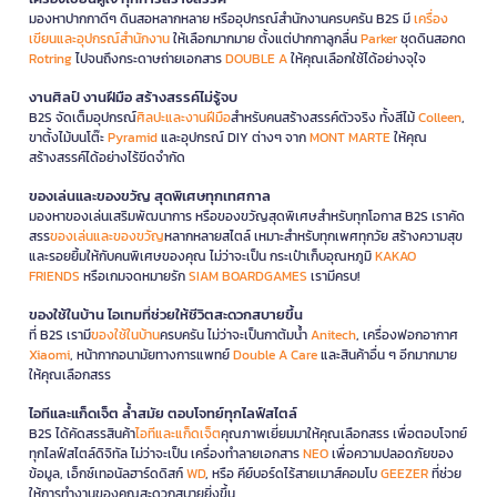
มองหาปากกาดีๆ ดินสอหลากหลาย หรืออุปกรณ์สำนักงานครบครัน B2S มี
เครื่อง
เขียนและอุปกรณ์สำนักงาน
ให้เลือกมากมาย ตั้งแต่ปากกาลูกลื่น
Parker
ชุดดินสอกด
Rotring
ไปจนถึงกระดาษถ่ายเอกสาร
DOUBLE A
ให้คุณเลือกใช้ได้อย่างจุใจ
งานศิลป์ งานฝีมือ สร้างสรรค์ไม่รู้จบ
B2S จัดเต็มอุปกรณ์
ศิลปะและงานฝีมือ
สำหรับคนสร้างสรรค์ตัวจริง ทั้งสีไม้
Colleen
,
ขาตั้งไม้บนโต๊ะ
Pyramid
และอุปกรณ์ DIY ต่างๆ จาก
MONT MARTE
ให้คุณ
สร้างสรรค์ได้อย่างไร้ขีดจำกัด
ของเล่นและของขวัญ สุดพิเศษทุกเทศกาล
มองหาของเล่นเสริมพัฒนาการ หรือของขวัญสุดพิเศษสำหรับทุกโอกาส B2S เราคัด
สรร
ของเล่นและของขวัญ
หลากหลายสไตล์ เหมาะสำหรับทุกเพศทุกวัย สร้างความสุข
และรอยยิ้มให้กับคนพิเศษของคุณ ไม่ว่าจะเป็น กระเป๋าเก็บอุณหภูมิ
KAKAO
FRIENDS
หรือเกมจดหมายรัก
SIAM BOARDGAMES
เรามีครบ!
ของใช้ในบ้าน ไอเทมที่ช่วยให้ชีวิตสะดวกสบายขึ้น
ที่ B2S เรามี
ของใช้ในบ้าน
ครบครัน ไม่ว่าจะเป็นกาต้มน้ำ
Anitech
, เครื่องฟอกอากาศ
Xiaomi
, หน้ากากอนามัยทางการแพทย์
Double A Care
และสินค้าอื่น ๆ อีกมากมาย
ให้คุณเลือกสรร
ไอทีและแก็ดเจ็ต ล้ำสมัย ตอบโจทย์ทุกไลฟ์สไตล์
B2S ได้คัดสรรสินค้า
ไอทีและแก็ดเจ็ต
คุณภาพเยี่ยมมาให้คุณเลือกสรร เพื่อตอบโจทย์
ทุกไลฟ์สไตล์ดิจิทัล ไม่ว่าจะเป็น เครื่องทำลายเอกสาร
NEO
เพื่อความปลอดภัยของ
ข้อมูล, เอ็กซ์เทอนัลฮาร์ดดิสก์
WD
, หรือ คีย์บอร์ดไร้สายเมาส์คอมโบ
GEEZER
ที่ช่วย
ให้การทำงานของคุณสะดวกสบายยิ่งขึ้น