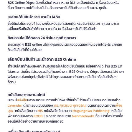
B2S Online ให้คุณเลือกซื้อสินค้าหลากหลาย ไม่ว่าจะเป็นหนังสือ เครื่องเขียน หรือ
อื่นๆ อีกมากมายได้อย่างมั่นใจ ด้วยการการันตีสินค้าของแท้ 100% ทุกชิ้น
เปลี่ยน/คืนสินค้าง่าย ภายใน 14 วัน
ซื้อไปแล้วไม่ตรงใจ? ไม่ว่าจะเป็นหนังสือที่เลือกผิด หรือสินค้ามีปัญหา คุณสามารถ
เปลี่ยนหรือคืนสินค้าได้ง่าย ๆ ภายใน 14 วันนับจากวันที่ได้รับสินค้า
ช้อปออนไลน์ได้ตลอด 24 ชั่วโมง ทุกที่ ทุกเวลา
สะดวกสุดๆ! B2S online เปิดให้คุณช้อปได้ตลอดวันตลอดคืน อยากได้อะไร แค่คลิก
ก็รอรับสินค้าที่บ้านได้เลย!
เลือกช้อปสินค้าแนะนำจาก B2S Online
สำหรับใครที่กำลังมองหา ร้านอุปกรณ์เครื่องเขียนใกล้ฉัน หรืออยากแวะร้าน B2S แต่
ไม่สะดวก วันนี้เราได้รวบรวมสินค้าแนะนำจาก B2S Online มาให้คุณเลือกสรรได้ง่ายๆ
พร้อมตอบโจทย์ทุกไลฟ์สไตล์ ไม่ว่าคุณจะมองหา ร้านขายหนังสือ หรือสินค้าอื่นๆ
ก็ตาม
หนังสือหลากหลายสไตล์
B2S มี
หนังสือ
หลากหลายแนวจากสำนักพิมพ์ชั้นนำ ไม่ว่าจะเป็นนิยายยอดนิยมอย่าง
Lavender
, ตำราเรียนเข้มข้นของ
ดร. ศุภวัฒน์ พุกเจริญ
, นิตยสารอัปเดตจาก
เพ็ญ
บุญ
, หนังสือเด็กจาก
MIS
หนังสือจิตวิทยาจาก
Mugunghwa Publishing
, หนังสือ
พัฒนาตนเองจาก
KOOB
และวรรณกรรมจาก
Nanmeebooks
ทั้งหมดนี้สามารถซื้อ
ออนไลน์ได้อย่างง่ายดายเพียงคลิกเดียว
เครื่องเขียนคู่ใจ ทุกการสร้างสรรค์