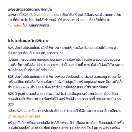
เฟอร์นิเจอร์ดีไซน์ครบฟังก์ชั่น
นอกจากนี้ B2S ยังมี
เฟอร์นิเจอร์
ครบทุกฟังก์ชันให้คุณได้เลือกสรรเพื่อตกแต่งบ้าน
และที่ทำงาน ไม่ว่าจะเป็นโต๊ะทำงานพับได้ จากแบรนด์
ONE
หรือ เก้าอี้ทำงาน
Furradec
ก็มีให้เลือกครบครัน
โปรโมชั่นและสิทธิพิเศษ
B2S จัดเต็มโปรโมชั่นและสิทธิพิเศษมากมายให้คุณเลือกช้อปออนไลน์ได้อย่างจุใจ
อัปเดตทุกเดือนกับแคมเปญลดราคาแรง
ทั้งสินค้าเครื่องเขียน หนังสือขายดี และไอเทมไลฟ์สไตล์สุดชิค พร้อมคูปองส่วนลด
และดีลพิเศษเมื่อช้อปผ่าน B2S.co.th เท่านั้น นอกจากนี้ B2S ยังใจดีส่งฟรีทั่วประเทศ
*เมื่อสั่งครบขั้นต่ำที่บริษัทกำหนด
B2S จัดเต็มโปรโมชั่นและสิทธิพิเศษเพียบ ช้อปออนไลน์ได้เลย! ลดแรงทุกเดือน ทั้ง
เครื่องเขียน หนังสือดัง ของไอเทมไลฟ์สไตล์สุดชิค พร้อมคูปองส่วนลดพิเศษเมื่อซื้อ
ผ่าน B2S.co.th เท่านั้น และส่งฟรีทั่วไทย *เมื่อสั่งครบขั้นต่ำที่บริษัทกำหนด
B2S มีทุกอย่างตอบโจทย์ทุกไลฟ์สไตล์ ไม่ว่าจะเป็นอุปกรณ์อ่านเขียน เครื่องเขียน
ของเล่นเสริมพัฒนาการ หรือเฟอร์นิเจอร์ ช้อปง่าย สะดวก ทุกที่ ทุกเวลา แค่มี App
B2S
สมัคร B2S Club รับข่าวสารโปรโมชั่นก่อนใคร และสิทธิพิเศษเฉพาะสมาชิก! คลิกเลย
สมัครสมาชิกเลย!
👉
#ร้านหนังสือ #ร้านขายหนังสือ ใกล้ฉัน #กระเป๋าใส่ดินสอ #เครื่องเขียนออนไลน์ #ซื้อ
หนังสือ ออนไลน์ #เครื่องเขียน บีทูเอส #ขาย หนังสือ ออนไลน์ #B2S #ร้านเครื่อง