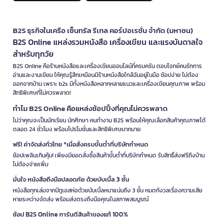
B2S ธุรกิจในเครือ เซ็นทรัล รีเทล คอร์ปอเรชั่น จำกัด (มหาชน)
B2S Online แหล่งรวมหนังสือ เครื่องเขียน และแรงบันดาลใจ
สำหรับทุกวัย
B2S Online คือร้านหนังสือและเครื่องเขียนออนไลน์ที่ครบครัน ตอบโจทย์คนรักการ
อ่านและงานเขียน ให้คุณรู้สึกเหมือนมีร้านหนังสือใกล้ฉันอยู่ในมือ ช้อปง่าย ไม่ต้อง
ออกจากบ้าน เพราะ b2s มีทั้งหนังสือหลากหลายแนวและเครื่องเขียนคุณภาพ พร้อม
สิทธิพิเศษที่ไม่ควรพลาด!
ทำไม B2S Online คือแหล่งช้อปปิ้งที่คุณไม่ควรพลาด
ไม่ว่าคุณจะเป็นนักเรียน นักศึกษา คนทำงาน B2S พร้อมให้คุณเลือกสินค้าคุณภาพได้
ตลอด 24 ชั่วโมง พร้อมโปรโมชั่นและสิทธิพิเศษมากมาย
ฟรี! ค่าจัดส่งทั่วไทย *เมื่อสั่งครบขั้นต่ำที่บริษัทกำหนด
ช้อปเพลินเกินคุ้ม! เพียงมียอดสั่งซื้อสินค้าขั้นต่ำที่บริษัทกำหนด รับสิทธิ์ส่งฟรีถึงบ้าน
ไม่ต้องจ่ายเพิ่ม
มั่นใจ หนังสือถึงมือปลอดภัย ด้วยบับเบิ้ล 3 ชั้น
หนังสือทุกเล่มจากบีทูเอสห่อด้วยบับเบิ้ลหนาแน่นถึง 3 ชั้น หมดกังวลเรื่องความเสีย
หายระหว่างจัดส่ง พร้อมส่งตรงถึงมือคุณในสภาพสมบูรณ์
ช้อป B2S Online การันตีสินค้าของแท้ 100%