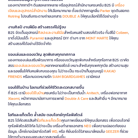
มองหาปากกาดีๆ ดินสอหลากหลาย หรืออุปกรณ์สำนักงานครบครัน B2S มี
เครื่อง
เขียนและอุปกรณ์สำนักงาน
ให้เลือกมากมาย ตั้งแต่ปากกาลูกลื่น
Parker
ชุดดินสอกด
Rotring
ไปจนถึงกระดาษถ่ายเอกสาร
DOUBLE A
ให้คุณเลือกใช้ได้อย่างจุใจ
งานศิลป์ งานฝีมือ สร้างสรรค์ไม่รู้จบ
B2S จัดเต็มอุปกรณ์
ศิลปะและงานฝีมือ
สำหรับคนสร้างสรรค์ตัวจริง ทั้งสีไม้
Colleen
,
ขาตั้งไม้บนโต๊ะ
Pyramid
และอุปกรณ์ DIY ต่างๆ จาก
MONT MARTE
ให้คุณ
สร้างสรรค์ได้อย่างไร้ขีดจำกัด
ของเล่นและของขวัญ สุดพิเศษทุกเทศกาล
มองหาของเล่นเสริมพัฒนาการ หรือของขวัญสุดพิเศษสำหรับทุกโอกาส B2S เราคัด
สรร
ของเล่นและของขวัญ
หลากหลายสไตล์ เหมาะสำหรับทุกเพศทุกวัย สร้างความสุข
และรอยยิ้มให้กับคนพิเศษของคุณ ไม่ว่าจะเป็น กระเป๋าเก็บอุณหภูมิ
KAKAO
FRIENDS
หรือเกมจดหมายรัก
SIAM BOARDGAMES
เรามีครบ!
ของใช้ในบ้าน ไอเทมที่ช่วยให้ชีวิตสะดวกสบายขึ้น
ที่ B2S เรามี
ของใช้ในบ้าน
ครบครัน ไม่ว่าจะเป็นกาต้มน้ำ
Anitech
, เครื่องฟอกอากาศ
Xiaomi
, หน้ากากอนามัยทางการแพทย์
Double A Care
และสินค้าอื่น ๆ อีกมากมาย
ให้คุณเลือกสรร
ไอทีและแก็ดเจ็ต ล้ำสมัย ตอบโจทย์ทุกไลฟ์สไตล์
B2S ได้คัดสรรสินค้า
ไอทีและแก็ดเจ็ต
คุณภาพเยี่ยมมาให้คุณเลือกสรร เพื่อตอบโจทย์
ทุกไลฟ์สไตล์ดิจิทัล ไม่ว่าจะเป็น เครื่องทำลายเอกสาร
NEO
เพื่อความปลอดภัยของ
ข้อมูล, เอ็กซ์เทอนัลฮาร์ดดิสก์
WD
, หรือ คีย์บอร์ดไร้สายเมาส์คอมโบ
GEEZER
ที่ช่วย
ให้การทำงานของคุณสะดวกสบายยิ่งขึ้น