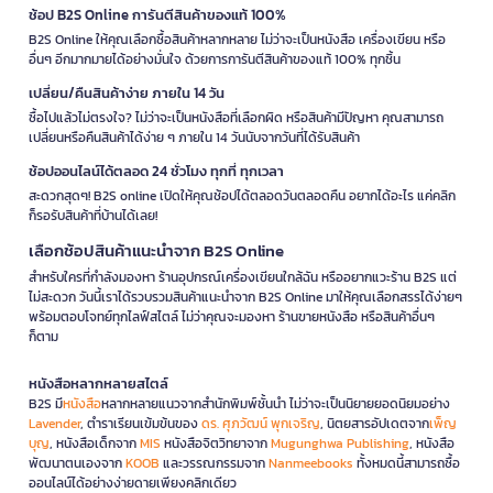
ช้อป B2S Online การันตีสินค้าของแท้ 100%
B2S Online ให้คุณเลือกซื้อสินค้าหลากหลาย ไม่ว่าจะเป็นหนังสือ เครื่องเขียน หรือ
อื่นๆ อีกมากมายได้อย่างมั่นใจ ด้วยการการันตีสินค้าของแท้ 100% ทุกชิ้น
เปลี่ยน/คืนสินค้าง่าย ภายใน 14 วัน
ซื้อไปแล้วไม่ตรงใจ? ไม่ว่าจะเป็นหนังสือที่เลือกผิด หรือสินค้ามีปัญหา คุณสามารถ
เปลี่ยนหรือคืนสินค้าได้ง่าย ๆ ภายใน 14 วันนับจากวันที่ได้รับสินค้า
ช้อปออนไลน์ได้ตลอด 24 ชั่วโมง ทุกที่ ทุกเวลา
สะดวกสุดๆ! B2S online เปิดให้คุณช้อปได้ตลอดวันตลอดคืน อยากได้อะไร แค่คลิก
ก็รอรับสินค้าที่บ้านได้เลย!
เลือกช้อปสินค้าแนะนำจาก B2S Online
สำหรับใครที่กำลังมองหา ร้านอุปกรณ์เครื่องเขียนใกล้ฉัน หรืออยากแวะร้าน B2S แต่
ไม่สะดวก วันนี้เราได้รวบรวมสินค้าแนะนำจาก B2S Online มาให้คุณเลือกสรรได้ง่ายๆ
พร้อมตอบโจทย์ทุกไลฟ์สไตล์ ไม่ว่าคุณจะมองหา ร้านขายหนังสือ หรือสินค้าอื่นๆ
ก็ตาม
หนังสือหลากหลายสไตล์
B2S มี
หนังสือ
หลากหลายแนวจากสำนักพิมพ์ชั้นนำ ไม่ว่าจะเป็นนิยายยอดนิยมอย่าง
Lavender
, ตำราเรียนเข้มข้นของ
ดร. ศุภวัฒน์ พุกเจริญ
, นิตยสารอัปเดตจาก
เพ็ญ
บุญ
, หนังสือเด็กจาก
MIS
หนังสือจิตวิทยาจาก
Mugunghwa Publishing
, หนังสือ
พัฒนาตนเองจาก
KOOB
และวรรณกรรมจาก
Nanmeebooks
ทั้งหมดนี้สามารถซื้อ
ออนไลน์ได้อย่างง่ายดายเพียงคลิกเดียว