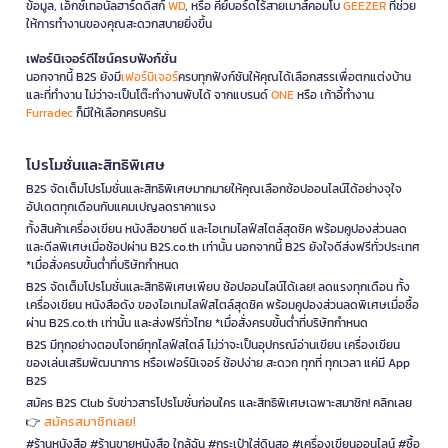
ข้อมูล, เอ็กซ์เทอนัลฮาร์ดดิสก์
WD
, หรือ คีย์บอร์ดไร้สายเมาส์คอมโบ
GEEZER
ที่ช่วย
ให้การทำงานของคุณสะดวกสบายยิ่งขึ้น
เฟอร์นิเจอร์ดีไซน์ครบฟังก์ชั่น
นอกจากนี้ B2S ยังมี
เฟอร์นิเจอร์
ครบทุกฟังก์ชันให้คุณได้เลือกสรรเพื่อตกแต่งบ้าน
และที่ทำงาน ไม่ว่าจะเป็นโต๊ะทำงานพับได้ จากแบรนด์
ONE
หรือ เก้าอี้ทำงาน
Furradec
ก็มีให้เลือกครบครัน
โปรโมชั่นและสิทธิพิเศษ
B2S จัดเต็มโปรโมชั่นและสิทธิพิเศษมากมายให้คุณเลือกช้อปออนไลน์ได้อย่างจุใจ
อัปเดตทุกเดือนกับแคมเปญลดราคาแรง
ทั้งสินค้าเครื่องเขียน หนังสือขายดี และไอเทมไลฟ์สไตล์สุดชิค พร้อมคูปองส่วนลด
และดีลพิเศษเมื่อช้อปผ่าน B2S.co.th เท่านั้น นอกจากนี้ B2S ยังใจดีส่งฟรีทั่วประเทศ
*เมื่อสั่งครบขั้นต่ำที่บริษัทกำหนด
B2S จัดเต็มโปรโมชั่นและสิทธิพิเศษเพียบ ช้อปออนไลน์ได้เลย! ลดแรงทุกเดือน ทั้ง
เครื่องเขียน หนังสือดัง ของไอเทมไลฟ์สไตล์สุดชิค พร้อมคูปองส่วนลดพิเศษเมื่อซื้อ
ผ่าน B2S.co.th เท่านั้น และส่งฟรีทั่วไทย *เมื่อสั่งครบขั้นต่ำที่บริษัทกำหนด
B2S มีทุกอย่างตอบโจทย์ทุกไลฟ์สไตล์ ไม่ว่าจะเป็นอุปกรณ์อ่านเขียน เครื่องเขียน
ของเล่นเสริมพัฒนาการ หรือเฟอร์นิเจอร์ ช้อปง่าย สะดวก ทุกที่ ทุกเวลา แค่มี App
B2S
สมัคร B2S Club รับข่าวสารโปรโมชั่นก่อนใคร และสิทธิพิเศษเฉพาะสมาชิก! คลิกเลย
สมัครสมาชิกเลย!
👉
#ร้านหนังสือ #ร้านขายหนังสือ ใกล้ฉัน #กระเป๋าใส่ดินสอ #เครื่องเขียนออนไลน์ #ซื้อ