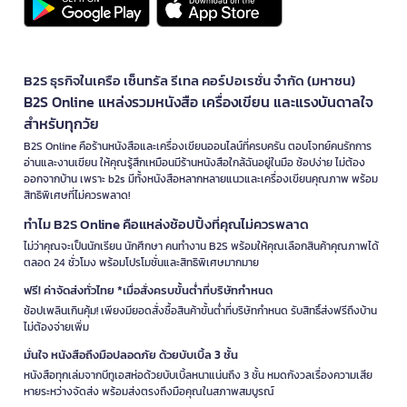
B2S ธุรกิจในเครือ เซ็นทรัล รีเทล คอร์ปอเรชั่น จำกัด (มหาชน)
B2S Online แหล่งรวมหนังสือ เครื่องเขียน และแรงบันดาลใจ
สำหรับทุกวัย
B2S Online คือร้านหนังสือและเครื่องเขียนออนไลน์ที่ครบครัน ตอบโจทย์คนรักการ
อ่านและงานเขียน ให้คุณรู้สึกเหมือนมีร้านหนังสือใกล้ฉันอยู่ในมือ ช้อปง่าย ไม่ต้อง
ออกจากบ้าน เพราะ b2s มีทั้งหนังสือหลากหลายแนวและเครื่องเขียนคุณภาพ พร้อม
สิทธิพิเศษที่ไม่ควรพลาด!
ทำไม B2S Online คือแหล่งช้อปปิ้งที่คุณไม่ควรพลาด
ไม่ว่าคุณจะเป็นนักเรียน นักศึกษา คนทำงาน B2S พร้อมให้คุณเลือกสินค้าคุณภาพได้
ตลอด 24 ชั่วโมง พร้อมโปรโมชั่นและสิทธิพิเศษมากมาย
ฟรี! ค่าจัดส่งทั่วไทย *เมื่อสั่งครบขั้นต่ำที่บริษัทกำหนด
ช้อปเพลินเกินคุ้ม! เพียงมียอดสั่งซื้อสินค้าขั้นต่ำที่บริษัทกำหนด รับสิทธิ์ส่งฟรีถึงบ้าน
ไม่ต้องจ่ายเพิ่ม
มั่นใจ หนังสือถึงมือปลอดภัย ด้วยบับเบิ้ล 3 ชั้น
หนังสือทุกเล่มจากบีทูเอสห่อด้วยบับเบิ้ลหนาแน่นถึง 3 ชั้น หมดกังวลเรื่องความเสีย
หายระหว่างจัดส่ง พร้อมส่งตรงถึงมือคุณในสภาพสมบูรณ์