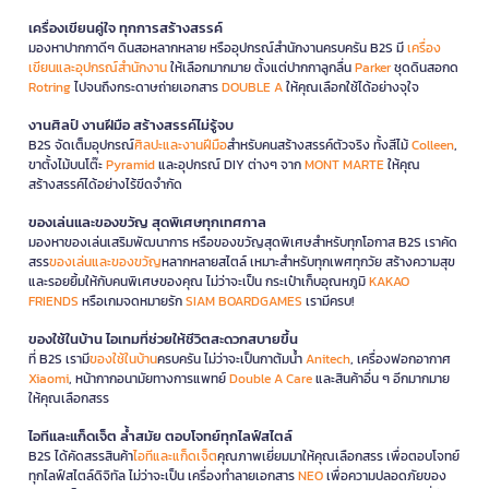
เครื่องเขียนคู่ใจ ทุกการสร้างสรรค์
มองหาปากกาดีๆ ดินสอหลากหลาย หรืออุปกรณ์สำนักงานครบครัน B2S มี
เครื่อง
เขียนและอุปกรณ์สำนักงาน
ให้เลือกมากมาย ตั้งแต่ปากกาลูกลื่น
Parker
ชุดดินสอกด
Rotring
ไปจนถึงกระดาษถ่ายเอกสาร
DOUBLE A
ให้คุณเลือกใช้ได้อย่างจุใจ
งานศิลป์ งานฝีมือ สร้างสรรค์ไม่รู้จบ
B2S จัดเต็มอุปกรณ์
ศิลปะและงานฝีมือ
สำหรับคนสร้างสรรค์ตัวจริง ทั้งสีไม้
Colleen
,
ขาตั้งไม้บนโต๊ะ
Pyramid
และอุปกรณ์ DIY ต่างๆ จาก
MONT MARTE
ให้คุณ
สร้างสรรค์ได้อย่างไร้ขีดจำกัด
ของเล่นและของขวัญ สุดพิเศษทุกเทศกาล
มองหาของเล่นเสริมพัฒนาการ หรือของขวัญสุดพิเศษสำหรับทุกโอกาส B2S เราคัด
สรร
ของเล่นและของขวัญ
หลากหลายสไตล์ เหมาะสำหรับทุกเพศทุกวัย สร้างความสุข
และรอยยิ้มให้กับคนพิเศษของคุณ ไม่ว่าจะเป็น กระเป๋าเก็บอุณหภูมิ
KAKAO
FRIENDS
หรือเกมจดหมายรัก
SIAM BOARDGAMES
เรามีครบ!
ของใช้ในบ้าน ไอเทมที่ช่วยให้ชีวิตสะดวกสบายขึ้น
ที่ B2S เรามี
ของใช้ในบ้าน
ครบครัน ไม่ว่าจะเป็นกาต้มน้ำ
Anitech
, เครื่องฟอกอากาศ
Xiaomi
, หน้ากากอนามัยทางการแพทย์
Double A Care
และสินค้าอื่น ๆ อีกมากมาย
ให้คุณเลือกสรร
ไอทีและแก็ดเจ็ต ล้ำสมัย ตอบโจทย์ทุกไลฟ์สไตล์
B2S ได้คัดสรรสินค้า
ไอทีและแก็ดเจ็ต
คุณภาพเยี่ยมมาให้คุณเลือกสรร เพื่อตอบโจทย์
ทุกไลฟ์สไตล์ดิจิทัล ไม่ว่าจะเป็น เครื่องทำลายเอกสาร
NEO
เพื่อความปลอดภัยของ