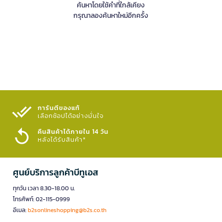
ค้นหาโดยใช้คำที่ใกล้เคียง
กรุณาลองค้นหาใหม่อีกครั้ง
การันตีของแท้
เลือกช้อปได้อย่างมั่นใจ​
คืนสินค้าได้ภายใน 14 วัน
หลังได้รับสินค้า*
ศูนย์บริการลูกค้าบีทูเอส
ทุกวัน เวลา 8.30-18.00 น.
โทรศัพท์: 02-115-0999
อีเมล:
b2sonlineshopping@b2s.co.th