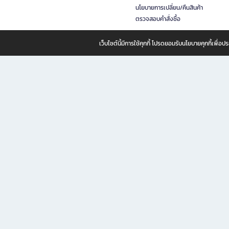
นโยบายการเปลี่ยน/คืนสินค้า
ตรวจสอบคำสั่งซื้อ
เว็บไซต์นี้มีการใช้คุกกี้ โปรดยอมรับนโยบายคุกกี้เพื่
B2S ธุรกิจในเครือ เซ็นทรัล รีเทล คอร์ปอเรชั่น จำกัด (มหาชน)
B2S Online แหล่งรวมหนังสือ เครื่องเขียน และแรงบันดาลใจสำหรับ
B2S Online คือร้านหนังสือและเครื่องเขียนออนไลน์ที่ครบครัน ตอบโจทย์คนรักการอ่านและงานเ
ทำไม B2S Online คือแหล่งช้อปปิ้งที่คุณไม่ควรพลาด
ไม่ว่าคุณจะเป็นนักเรียน นักศึกษา คนทำงาน B2S พร้อมให้คุณเลือกสินค้าคุณภาพได้ตลอด 24