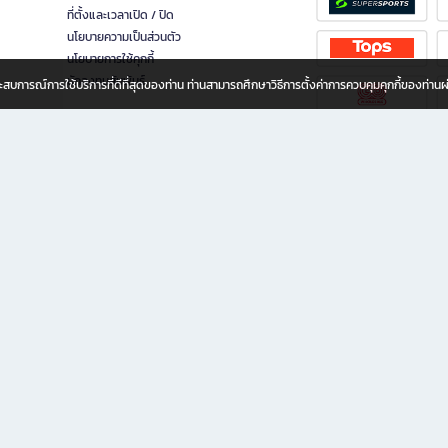
ที่ตั้งและเวลาเปิด / ปิด
นโยบายความเป็นส่วนตัว
นโยบายการใช้คุกกี้
นักลงทุนสัมพันธ์
อประสบการณ์การใช้บริการที่ดีที่สุดของท่าน ท่านสามารถศึกษาวิธีการตั้งค่าการควบคุมคุกกี้ของท่าน
ทุกวัย
ขียน ให้คุณรู้สึกเหมือนมีร้านหนังสือใกล้ฉันอยู่ในมือ ช้อปง่าย ไม่ต้องออกจากบ้าน เพราะ b2
 ชั่วโมง พร้อมโปรโมชั่นและสิทธิพิเศษมากมาย