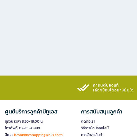
การันตีของแท้
เลือกช้อปได้อย่างมั่นใจ​
ศูนย์บริการลูกค้าบีทูเอส
การสนับสนุนลูกค้า
ทุกวัน เวลา 8.30-18.00 น.
ติดต่อเรา
โทรศัพท์: 02-115-0999
วิธีการช้อปออนไลน์
อีเมล:
b2sonlineshopping@b2s.co.th
การจัดส่งสินค้า