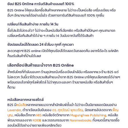
ช้อป B2S Online การันตีสินค้าของแท้ 100%
B2S Online ให้คุณเลือกซื้อสินค้าหลากหลาย ไม่ว่าจะเป็นหนังสือ เครื่องเขียน หรือ
อื่นๆ อีกมากมายได้อย่างมั่นใจ ด้วยการการันตีสินค้าของแท้ 100% ทุกชิ้น
เปลี่ยน/คืนสินค้าง่าย ภายใน 14 วัน
ซื้อไปแล้วไม่ตรงใจ? ไม่ว่าจะเป็นหนังสือที่เลือกผิด หรือสินค้ามีปัญหา คุณสามารถ
เปลี่ยนหรือคืนสินค้าได้ง่าย ๆ ภายใน 14 วันนับจากวันที่ได้รับสินค้า
ช้อปออนไลน์ได้ตลอด 24 ชั่วโมง ทุกที่ ทุกเวลา
สะดวกสุดๆ! B2S online เปิดให้คุณช้อปได้ตลอดวันตลอดคืน อยากได้อะไร แค่คลิก
ก็รอรับสินค้าที่บ้านได้เลย!
เลือกช้อปสินค้าแนะนำจาก B2S Online
สำหรับใครที่กำลังมองหา ร้านอุปกรณ์เครื่องเขียนใกล้ฉัน หรืออยากแวะร้าน B2S แต่
ไม่สะดวก วันนี้เราได้รวบรวมสินค้าแนะนำจาก B2S Online มาให้คุณเลือกสรรได้ง่ายๆ
พร้อมตอบโจทย์ทุกไลฟ์สไตล์ ไม่ว่าคุณจะมองหา ร้านขายหนังสือ หรือสินค้าอื่นๆ
ก็ตาม
หนังสือหลากหลายสไตล์
B2S มี
หนังสือ
หลากหลายแนวจากสำนักพิมพ์ชั้นนำ ไม่ว่าจะเป็นนิยายยอดนิยมอย่าง
Lavender
, ตำราเรียนเข้มข้นของ
ดร. ศุภวัฒน์ พุกเจริญ
, นิตยสารอัปเดตจาก
เพ็ญ
บุญ
, หนังสือเด็กจาก
MIS
หนังสือจิตวิทยาจาก
Mugunghwa Publishing
, หนังสือ
พัฒนาตนเองจาก
KOOB
และวรรณกรรมจาก
Nanmeebooks
ทั้งหมดนี้สามารถซื้อ
ออนไลน์ได้อย่างง่ายดายเพียงคลิกเดียว