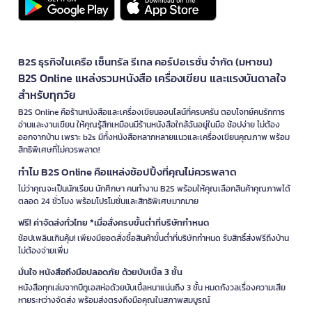
B2S ธุรกิจในเครือ เซ็นทรัล รีเทล คอร์ปอเรชั่น จำกัด (มหาชน)
B2S Online แหล่งรวมหนังสือ เครื่องเขียน และแรงบันดาลใจ
สำหรับทุกวัย
B2S Online คือร้านหนังสือและเครื่องเขียนออนไลน์ที่ครบครัน ตอบโจทย์คนรักการ
อ่านและงานเขียน ให้คุณรู้สึกเหมือนมีร้านหนังสือใกล้ฉันอยู่ในมือ ช้อปง่าย ไม่ต้อง
ออกจากบ้าน เพราะ b2s มีทั้งหนังสือหลากหลายแนวและเครื่องเขียนคุณภาพ พร้อม
สิทธิพิเศษที่ไม่ควรพลาด!
ทำไม B2S Online คือแหล่งช้อปปิ้งที่คุณไม่ควรพลาด
ไม่ว่าคุณจะเป็นนักเรียน นักศึกษา คนทำงาน B2S พร้อมให้คุณเลือกสินค้าคุณภาพได้
ตลอด 24 ชั่วโมง พร้อมโปรโมชั่นและสิทธิพิเศษมากมาย
ฟรี! ค่าจัดส่งทั่วไทย *เมื่อสั่งครบขั้นต่ำที่บริษัทกำหนด
ช้อปเพลินเกินคุ้ม! เพียงมียอดสั่งซื้อสินค้าขั้นต่ำที่บริษัทกำหนด รับสิทธิ์ส่งฟรีถึงบ้าน
ไม่ต้องจ่ายเพิ่ม
มั่นใจ หนังสือถึงมือปลอดภัย ด้วยบับเบิ้ล 3 ชั้น
หนังสือทุกเล่มจากบีทูเอสห่อด้วยบับเบิ้ลหนาแน่นถึง 3 ชั้น หมดกังวลเรื่องความเสีย
หายระหว่างจัดส่ง พร้อมส่งตรงถึงมือคุณในสภาพสมบูรณ์