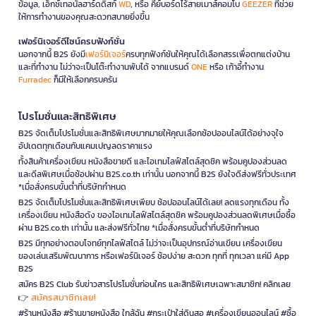
ข้อมูล, เอ็กซ์เทอนัลฮาร์ดดิสก์
WD
, หรือ คีย์บอร์ดไร้สายเมาส์คอมโบ
GEEZER
ที่ช่วย
ให้การทำงานของคุณสะดวกสบายยิ่งขึ้น
เฟอร์นิเจอร์ดีไซน์ครบฟังก์ชั่น
นอกจากนี้ B2S ยังมี
เฟอร์นิเจอร์
ครบทุกฟังก์ชันให้คุณได้เลือกสรรเพื่อตกแต่งบ้าน
และที่ทำงาน ไม่ว่าจะเป็นโต๊ะทำงานพับได้ จากแบรนด์
ONE
หรือ เก้าอี้ทำงาน
Furradec
ก็มีให้เลือกครบครัน
โปรโมชั่นและสิทธิพิเศษ
B2S จัดเต็มโปรโมชั่นและสิทธิพิเศษมากมายให้คุณเลือกช้อปออนไลน์ได้อย่างจุใจ
อัปเดตทุกเดือนกับแคมเปญลดราคาแรง
ทั้งสินค้าเครื่องเขียน หนังสือขายดี และไอเทมไลฟ์สไตล์สุดชิค พร้อมคูปองส่วนลด
และดีลพิเศษเมื่อช้อปผ่าน B2S.co.th เท่านั้น นอกจากนี้ B2S ยังใจดีส่งฟรีทั่วประเทศ
*เมื่อสั่งครบขั้นต่ำที่บริษัทกำหนด
B2S จัดเต็มโปรโมชั่นและสิทธิพิเศษเพียบ ช้อปออนไลน์ได้เลย! ลดแรงทุกเดือน ทั้ง
เครื่องเขียน หนังสือดัง ของไอเทมไลฟ์สไตล์สุดชิค พร้อมคูปองส่วนลดพิเศษเมื่อซื้อ
ผ่าน B2S.co.th เท่านั้น และส่งฟรีทั่วไทย *เมื่อสั่งครบขั้นต่ำที่บริษัทกำหนด
B2S มีทุกอย่างตอบโจทย์ทุกไลฟ์สไตล์ ไม่ว่าจะเป็นอุปกรณ์อ่านเขียน เครื่องเขียน
ของเล่นเสริมพัฒนาการ หรือเฟอร์นิเจอร์ ช้อปง่าย สะดวก ทุกที่ ทุกเวลา แค่มี App
B2S
สมัคร B2S Club รับข่าวสารโปรโมชั่นก่อนใคร และสิทธิพิเศษเฉพาะสมาชิก! คลิกเลย
สมัครสมาชิกเลย!
👉
#ร้านหนังสือ #ร้านขายหนังสือ ใกล้ฉัน #กระเป๋าใส่ดินสอ #เครื่องเขียนออนไลน์ #ซื้อ