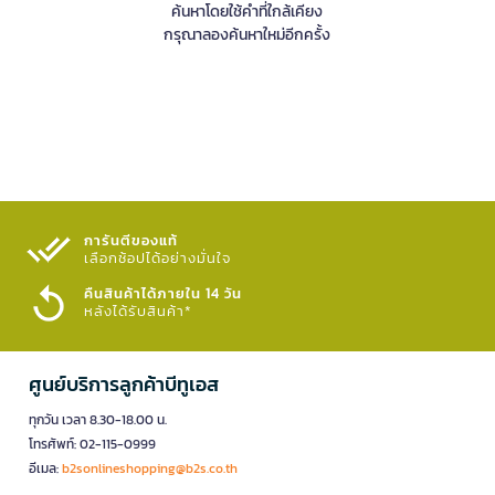
ค้นหาโดยใช้คำที่ใกล้เคียง
กรุณาลองค้นหาใหม่อีกครั้ง
การันตีของแท้
เลือกช้อปได้อย่างมั่นใจ​
คืนสินค้าได้ภายใน 14 วัน
หลังได้รับสินค้า*
ศูนย์บริการลูกค้าบีทูเอส
ทุกวัน เวลา 8.30-18.00 น.
โทรศัพท์: 02-115-0999
อีเมล:
b2sonlineshopping@b2s.co.th