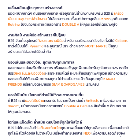
เครื่องเขียนคู่ใจ ทุกการสร้างสรรค์
มองหาปากกาดีๆ ดินสอหลากหลาย หรืออุปกรณ์สำนักงานครบครัน B2S มี
เครื่อง
เขียนและอุปกรณ์สำนักงาน
ให้เลือกมากมาย ตั้งแต่ปากกาลูกลื่น
Parker
ชุดดินสอกด
Rotring
ไปจนถึงกระดาษถ่ายเอกสาร
DOUBLE A
ให้คุณเลือกใช้ได้อย่างจุใจ
งานศิลป์ งานฝีมือ สร้างสรรค์ไม่รู้จบ
B2S จัดเต็มอุปกรณ์
ศิลปะและงานฝีมือ
สำหรับคนสร้างสรรค์ตัวจริง ทั้งสีไม้
Colleen
,
ขาตั้งไม้บนโต๊ะ
Pyramid
และอุปกรณ์ DIY ต่างๆ จาก
MONT MARTE
ให้คุณ
สร้างสรรค์ได้อย่างไร้ขีดจำกัด
ของเล่นและของขวัญ สุดพิเศษทุกเทศกาล
มองหาของเล่นเสริมพัฒนาการ หรือของขวัญสุดพิเศษสำหรับทุกโอกาส B2S เราคัด
สรร
ของเล่นและของขวัญ
หลากหลายสไตล์ เหมาะสำหรับทุกเพศทุกวัย สร้างความสุข
และรอยยิ้มให้กับคนพิเศษของคุณ ไม่ว่าจะเป็น กระเป๋าเก็บอุณหภูมิ
KAKAO
FRIENDS
หรือเกมจดหมายรัก
SIAM BOARDGAMES
เรามีครบ!
ของใช้ในบ้าน ไอเทมที่ช่วยให้ชีวิตสะดวกสบายขึ้น
ที่ B2S เรามี
ของใช้ในบ้าน
ครบครัน ไม่ว่าจะเป็นกาต้มน้ำ
Anitech
, เครื่องฟอกอากาศ
Xiaomi
, หน้ากากอนามัยทางการแพทย์
Double A Care
และสินค้าอื่น ๆ อีกมากมาย
ให้คุณเลือกสรร
ไอทีและแก็ดเจ็ต ล้ำสมัย ตอบโจทย์ทุกไลฟ์สไตล์
B2S ได้คัดสรรสินค้า
ไอทีและแก็ดเจ็ต
คุณภาพเยี่ยมมาให้คุณเลือกสรร เพื่อตอบโจทย์
ทุกไลฟ์สไตล์ดิจิทัล ไม่ว่าจะเป็น เครื่องทำลายเอกสาร
NEO
เพื่อความปลอดภัยของ