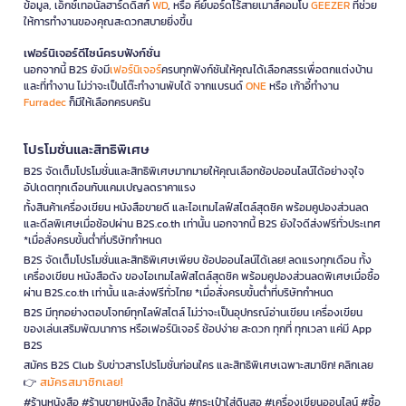
ข้อมูล, เอ็กซ์เทอนัลฮาร์ดดิสก์
WD
, หรือ คีย์บอร์ดไร้สายเมาส์คอมโบ
GEEZER
ที่ช่วย
ให้การทำงานของคุณสะดวกสบายยิ่งขึ้น
เฟอร์นิเจอร์ดีไซน์ครบฟังก์ชั่น
นอกจากนี้ B2S ยังมี
เฟอร์นิเจอร์
ครบทุกฟังก์ชันให้คุณได้เลือกสรรเพื่อตกแต่งบ้าน
และที่ทำงาน ไม่ว่าจะเป็นโต๊ะทำงานพับได้ จากแบรนด์
ONE
หรือ เก้าอี้ทำงาน
Furradec
ก็มีให้เลือกครบครัน
โปรโมชั่นและสิทธิพิเศษ
B2S จัดเต็มโปรโมชั่นและสิทธิพิเศษมากมายให้คุณเลือกช้อปออนไลน์ได้อย่างจุใจ
อัปเดตทุกเดือนกับแคมเปญลดราคาแรง
ทั้งสินค้าเครื่องเขียน หนังสือขายดี และไอเทมไลฟ์สไตล์สุดชิค พร้อมคูปองส่วนลด
และดีลพิเศษเมื่อช้อปผ่าน B2S.co.th เท่านั้น นอกจากนี้ B2S ยังใจดีส่งฟรีทั่วประเทศ
*เมื่อสั่งครบขั้นต่ำที่บริษัทกำหนด
B2S จัดเต็มโปรโมชั่นและสิทธิพิเศษเพียบ ช้อปออนไลน์ได้เลย! ลดแรงทุกเดือน ทั้ง
เครื่องเขียน หนังสือดัง ของไอเทมไลฟ์สไตล์สุดชิค พร้อมคูปองส่วนลดพิเศษเมื่อซื้อ
ผ่าน B2S.co.th เท่านั้น และส่งฟรีทั่วไทย *เมื่อสั่งครบขั้นต่ำที่บริษัทกำหนด
B2S มีทุกอย่างตอบโจทย์ทุกไลฟ์สไตล์ ไม่ว่าจะเป็นอุปกรณ์อ่านเขียน เครื่องเขียน
ของเล่นเสริมพัฒนาการ หรือเฟอร์นิเจอร์ ช้อปง่าย สะดวก ทุกที่ ทุกเวลา แค่มี App
B2S
สมัคร B2S Club รับข่าวสารโปรโมชั่นก่อนใคร และสิทธิพิเศษเฉพาะสมาชิก! คลิกเลย
สมัครสมาชิกเลย!
👉
#ร้านหนังสือ #ร้านขายหนังสือ ใกล้ฉัน #กระเป๋าใส่ดินสอ #เครื่องเขียนออนไลน์ #ซื้อ