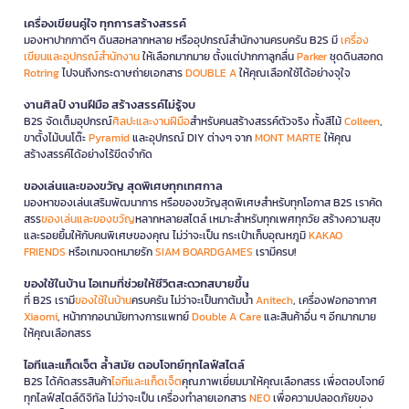
เครื่องเขียนคู่ใจ ทุกการสร้างสรรค์
มองหาปากกาดีๆ ดินสอหลากหลาย หรืออุปกรณ์สำนักงานครบครัน B2S มี
เครื่อง
เขียนและอุปกรณ์สำนักงาน
ให้เลือกมากมาย ตั้งแต่ปากกาลูกลื่น
Parker
ชุดดินสอกด
Rotring
ไปจนถึงกระดาษถ่ายเอกสาร
DOUBLE A
ให้คุณเลือกใช้ได้อย่างจุใจ
งานศิลป์ งานฝีมือ สร้างสรรค์ไม่รู้จบ
B2S จัดเต็มอุปกรณ์
ศิลปะและงานฝีมือ
สำหรับคนสร้างสรรค์ตัวจริง ทั้งสีไม้
Colleen
,
ขาตั้งไม้บนโต๊ะ
Pyramid
และอุปกรณ์ DIY ต่างๆ จาก
MONT MARTE
ให้คุณ
สร้างสรรค์ได้อย่างไร้ขีดจำกัด
ของเล่นและของขวัญ สุดพิเศษทุกเทศกาล
มองหาของเล่นเสริมพัฒนาการ หรือของขวัญสุดพิเศษสำหรับทุกโอกาส B2S เราคัด
สรร
ของเล่นและของขวัญ
หลากหลายสไตล์ เหมาะสำหรับทุกเพศทุกวัย สร้างความสุข
และรอยยิ้มให้กับคนพิเศษของคุณ ไม่ว่าจะเป็น กระเป๋าเก็บอุณหภูมิ
KAKAO
FRIENDS
หรือเกมจดหมายรัก
SIAM BOARDGAMES
เรามีครบ!
ของใช้ในบ้าน ไอเทมที่ช่วยให้ชีวิตสะดวกสบายขึ้น
ที่ B2S เรามี
ของใช้ในบ้าน
ครบครัน ไม่ว่าจะเป็นกาต้มน้ำ
Anitech
, เครื่องฟอกอากาศ
Xiaomi
, หน้ากากอนามัยทางการแพทย์
Double A Care
และสินค้าอื่น ๆ อีกมากมาย
ให้คุณเลือกสรร
ไอทีและแก็ดเจ็ต ล้ำสมัย ตอบโจทย์ทุกไลฟ์สไตล์
B2S ได้คัดสรรสินค้า
ไอทีและแก็ดเจ็ต
คุณภาพเยี่ยมมาให้คุณเลือกสรร เพื่อตอบโจทย์
ทุกไลฟ์สไตล์ดิจิทัล ไม่ว่าจะเป็น เครื่องทำลายเอกสาร
NEO
เพื่อความปลอดภัยของ