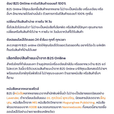
ช้อป B2S Online การันตีสินค้าของแท้ 100%
B2S Online ให้คุณเลือกซื้อสินค้าหลากหลาย ไม่ว่าจะเป็นหนังสือ เครื่องเขียน หรือ
อื่นๆ อีกมากมายได้อย่างมั่นใจ ด้วยการการันตีสินค้าของแท้ 100% ทุกชิ้น
เปลี่ยน/คืนสินค้าง่าย ภายใน 14 วัน
ซื้อไปแล้วไม่ตรงใจ? ไม่ว่าจะเป็นหนังสือที่เลือกผิด หรือสินค้ามีปัญหา คุณสามารถ
เปลี่ยนหรือคืนสินค้าได้ง่าย ๆ ภายใน 14 วันนับจากวันที่ได้รับสินค้า
ช้อปออนไลน์ได้ตลอด 24 ชั่วโมง ทุกที่ ทุกเวลา
สะดวกสุดๆ! B2S online เปิดให้คุณช้อปได้ตลอดวันตลอดคืน อยากได้อะไร แค่คลิก
ก็รอรับสินค้าที่บ้านได้เลย!
เลือกช้อปสินค้าแนะนำจาก B2S Online
สำหรับใครที่กำลังมองหา ร้านอุปกรณ์เครื่องเขียนใกล้ฉัน หรืออยากแวะร้าน B2S แต่
ไม่สะดวก วันนี้เราได้รวบรวมสินค้าแนะนำจาก B2S Online มาให้คุณเลือกสรรได้ง่ายๆ
พร้อมตอบโจทย์ทุกไลฟ์สไตล์ ไม่ว่าคุณจะมองหา ร้านขายหนังสือ หรือสินค้าอื่นๆ
ก็ตาม
หนังสือหลากหลายสไตล์
B2S มี
หนังสือ
หลากหลายแนวจากสำนักพิมพ์ชั้นนำ ไม่ว่าจะเป็นนิยายยอดนิยมอย่าง
Lavender
, ตำราเรียนเข้มข้นของ
ดร. ศุภวัฒน์ พุกเจริญ
, นิตยสารอัปเดตจาก
เพ็ญ
บุญ
, หนังสือเด็กจาก
MIS
หนังสือจิตวิทยาจาก
Mugunghwa Publishing
, หนังสือ
พัฒนาตนเองจาก
KOOB
และวรรณกรรมจาก
Nanmeebooks
ทั้งหมดนี้สามารถซื้อ
ออนไลน์ได้อย่างง่ายดายเพียงคลิกเดียว