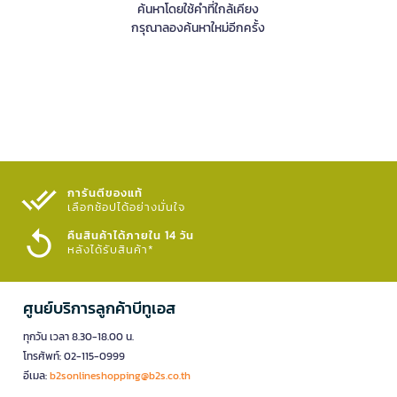
ค้นหาโดยใช้คำที่ใกล้เคียง
กรุณาลองค้นหาใหม่อีกครั้ง
การันตีของแท้
เลือกช้อปได้อย่างมั่นใจ​
คืนสินค้าได้ภายใน 14 วัน
หลังได้รับสินค้า*
ศูนย์บริการลูกค้าบีทูเอส
ทุกวัน เวลา 8.30-18.00 น.
โทรศัพท์: 02-115-0999
อีเมล:
b2sonlineshopping@b2s.co.th