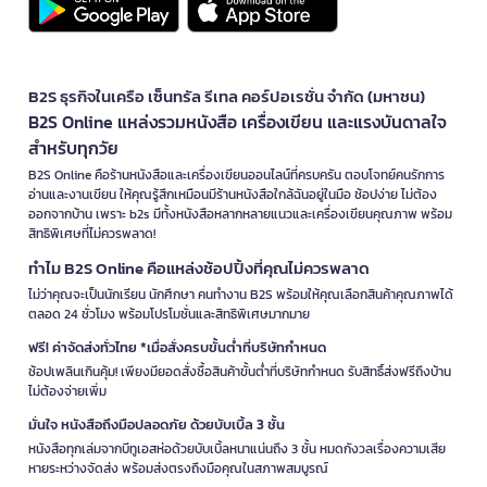
B2S ธุรกิจในเครือ เซ็นทรัล รีเทล คอร์ปอเรชั่น จำกัด (มหาชน)
B2S Online แหล่งรวมหนังสือ เครื่องเขียน และแรงบันดาลใจ
สำหรับทุกวัย
B2S Online คือร้านหนังสือและเครื่องเขียนออนไลน์ที่ครบครัน ตอบโจทย์คนรักการ
อ่านและงานเขียน ให้คุณรู้สึกเหมือนมีร้านหนังสือใกล้ฉันอยู่ในมือ ช้อปง่าย ไม่ต้อง
ออกจากบ้าน เพราะ b2s มีทั้งหนังสือหลากหลายแนวและเครื่องเขียนคุณภาพ พร้อม
สิทธิพิเศษที่ไม่ควรพลาด!
ทำไม B2S Online คือแหล่งช้อปปิ้งที่คุณไม่ควรพลาด
ไม่ว่าคุณจะเป็นนักเรียน นักศึกษา คนทำงาน B2S พร้อมให้คุณเลือกสินค้าคุณภาพได้
ตลอด 24 ชั่วโมง พร้อมโปรโมชั่นและสิทธิพิเศษมากมาย
ฟรี! ค่าจัดส่งทั่วไทย *เมื่อสั่งครบขั้นต่ำที่บริษัทกำหนด
ช้อปเพลินเกินคุ้ม! เพียงมียอดสั่งซื้อสินค้าขั้นต่ำที่บริษัทกำหนด รับสิทธิ์ส่งฟรีถึงบ้าน
ไม่ต้องจ่ายเพิ่ม
มั่นใจ หนังสือถึงมือปลอดภัย ด้วยบับเบิ้ล 3 ชั้น
หนังสือทุกเล่มจากบีทูเอสห่อด้วยบับเบิ้ลหนาแน่นถึง 3 ชั้น หมดกังวลเรื่องความเสีย
หายระหว่างจัดส่ง พร้อมส่งตรงถึงมือคุณในสภาพสมบูรณ์