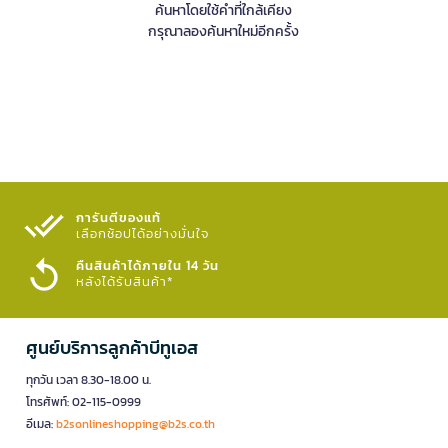
ค้นหาโดยใช้คำที่ใกล้เคียง
กรุณาลองค้นหาใหม่อีกครั้ง
การันตีของแท้
เลือกช้อปได้อย่างมั่นใจ​
คืนสินค้าได้ภายใน 14 วัน
หลังได้รับสินค้า*
ศูนย์บริการลูกค้าบีทูเอส
ทุกวัน เวลา 8.30-18.00 น.
โทรศัพท์: 02-115-0999
อีเมล:
b2sonlineshopping@b2s.co.th