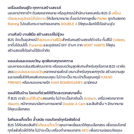
เครื่องเขียนคู่ใจ ทุกการสร้างสรรค์
มองหาปากกาดีๆ ดินสอหลากหลาย หรืออุปกรณ์สำนักงานครบครัน B2S มี
เครื่อง
เขียนและอุปกรณ์สำนักงาน
ให้เลือกมากมาย ตั้งแต่ปากกาลูกลื่น
Parker
ชุดดินสอกด
Rotring
ไปจนถึงกระดาษถ่ายเอกสาร
DOUBLE A
ให้คุณเลือกใช้ได้อย่างจุใจ
งานศิลป์ งานฝีมือ สร้างสรรค์ไม่รู้จบ
B2S จัดเต็มอุปกรณ์
ศิลปะและงานฝีมือ
สำหรับคนสร้างสรรค์ตัวจริง ทั้งสีไม้
Colleen
,
ขาตั้งไม้บนโต๊ะ
Pyramid
และอุปกรณ์ DIY ต่างๆ จาก
MONT MARTE
ให้คุณ
สร้างสรรค์ได้อย่างไร้ขีดจำกัด
ของเล่นและของขวัญ สุดพิเศษทุกเทศกาล
มองหาของเล่นเสริมพัฒนาการ หรือของขวัญสุดพิเศษสำหรับทุกโอกาส B2S เราคัด
สรร
ของเล่นและของขวัญ
หลากหลายสไตล์ เหมาะสำหรับทุกเพศทุกวัย สร้างความสุข
และรอยยิ้มให้กับคนพิเศษของคุณ ไม่ว่าจะเป็น กระเป๋าเก็บอุณหภูมิ
KAKAO
FRIENDS
หรือเกมจดหมายรัก
SIAM BOARDGAMES
เรามีครบ!
ของใช้ในบ้าน ไอเทมที่ช่วยให้ชีวิตสะดวกสบายขึ้น
ที่ B2S เรามี
ของใช้ในบ้าน
ครบครัน ไม่ว่าจะเป็นกาต้มน้ำ
Anitech
, เครื่องฟอกอากาศ
Xiaomi
, หน้ากากอนามัยทางการแพทย์
Double A Care
และสินค้าอื่น ๆ อีกมากมาย
ให้คุณเลือกสรร
ไอทีและแก็ดเจ็ต ล้ำสมัย ตอบโจทย์ทุกไลฟ์สไตล์
B2S ได้คัดสรรสินค้า
ไอทีและแก็ดเจ็ต
คุณภาพเยี่ยมมาให้คุณเลือกสรร เพื่อตอบโจทย์
ทุกไลฟ์สไตล์ดิจิทัล ไม่ว่าจะเป็น เครื่องทำลายเอกสาร
NEO
เพื่อความปลอดภัยของ