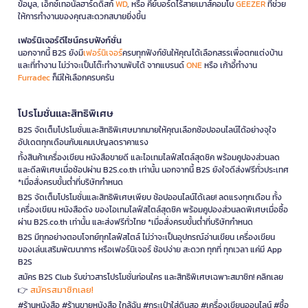
ข้อมูล, เอ็กซ์เทอนัลฮาร์ดดิสก์
WD
, หรือ คีย์บอร์ดไร้สายเมาส์คอมโบ
GEEZER
ที่ช่วย
ให้การทำงานของคุณสะดวกสบายยิ่งขึ้น
เฟอร์นิเจอร์ดีไซน์ครบฟังก์ชั่น
นอกจากนี้ B2S ยังมี
เฟอร์นิเจอร์
ครบทุกฟังก์ชันให้คุณได้เลือกสรรเพื่อตกแต่งบ้าน
และที่ทำงาน ไม่ว่าจะเป็นโต๊ะทำงานพับได้ จากแบรนด์
ONE
หรือ เก้าอี้ทำงาน
Furradec
ก็มีให้เลือกครบครัน
โปรโมชั่นและสิทธิพิเศษ
B2S จัดเต็มโปรโมชั่นและสิทธิพิเศษมากมายให้คุณเลือกช้อปออนไลน์ได้อย่างจุใจ
อัปเดตทุกเดือนกับแคมเปญลดราคาแรง
ทั้งสินค้าเครื่องเขียน หนังสือขายดี และไอเทมไลฟ์สไตล์สุดชิค พร้อมคูปองส่วนลด
และดีลพิเศษเมื่อช้อปผ่าน B2S.co.th เท่านั้น นอกจากนี้ B2S ยังใจดีส่งฟรีทั่วประเทศ
*เมื่อสั่งครบขั้นต่ำที่บริษัทกำหนด
B2S จัดเต็มโปรโมชั่นและสิทธิพิเศษเพียบ ช้อปออนไลน์ได้เลย! ลดแรงทุกเดือน ทั้ง
เครื่องเขียน หนังสือดัง ของไอเทมไลฟ์สไตล์สุดชิค พร้อมคูปองส่วนลดพิเศษเมื่อซื้อ
ผ่าน B2S.co.th เท่านั้น และส่งฟรีทั่วไทย *เมื่อสั่งครบขั้นต่ำที่บริษัทกำหนด
B2S มีทุกอย่างตอบโจทย์ทุกไลฟ์สไตล์ ไม่ว่าจะเป็นอุปกรณ์อ่านเขียน เครื่องเขียน
ของเล่นเสริมพัฒนาการ หรือเฟอร์นิเจอร์ ช้อปง่าย สะดวก ทุกที่ ทุกเวลา แค่มี App
B2S
สมัคร B2S Club รับข่าวสารโปรโมชั่นก่อนใคร และสิทธิพิเศษเฉพาะสมาชิก! คลิกเลย
สมัครสมาชิกเลย!
👉
#ร้านหนังสือ #ร้านขายหนังสือ ใกล้ฉัน #กระเป๋าใส่ดินสอ #เครื่องเขียนออนไลน์ #ซื้อ