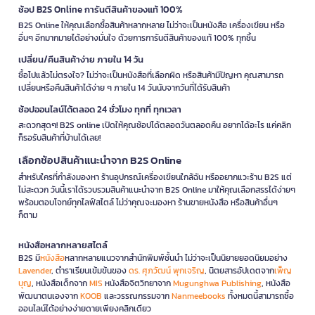
ช้อป B2S Online การันตีสินค้าของแท้ 100%
B2S Online ให้คุณเลือกซื้อสินค้าหลากหลาย ไม่ว่าจะเป็นหนังสือ เครื่องเขียน หรือ
อื่นๆ อีกมากมายได้อย่างมั่นใจ ด้วยการการันตีสินค้าของแท้ 100% ทุกชิ้น
เปลี่ยน/คืนสินค้าง่าย ภายใน 14 วัน
ซื้อไปแล้วไม่ตรงใจ? ไม่ว่าจะเป็นหนังสือที่เลือกผิด หรือสินค้ามีปัญหา คุณสามารถ
เปลี่ยนหรือคืนสินค้าได้ง่าย ๆ ภายใน 14 วันนับจากวันที่ได้รับสินค้า
ช้อปออนไลน์ได้ตลอด 24 ชั่วโมง ทุกที่ ทุกเวลา
สะดวกสุดๆ! B2S online เปิดให้คุณช้อปได้ตลอดวันตลอดคืน อยากได้อะไร แค่คลิก
ก็รอรับสินค้าที่บ้านได้เลย!
เลือกช้อปสินค้าแนะนำจาก B2S Online
สำหรับใครที่กำลังมองหา ร้านอุปกรณ์เครื่องเขียนใกล้ฉัน หรืออยากแวะร้าน B2S แต่
ไม่สะดวก วันนี้เราได้รวบรวมสินค้าแนะนำจาก B2S Online มาให้คุณเลือกสรรได้ง่ายๆ
พร้อมตอบโจทย์ทุกไลฟ์สไตล์ ไม่ว่าคุณจะมองหา ร้านขายหนังสือ หรือสินค้าอื่นๆ
ก็ตาม
หนังสือหลากหลายสไตล์
B2S มี
หนังสือ
หลากหลายแนวจากสำนักพิมพ์ชั้นนำ ไม่ว่าจะเป็นนิยายยอดนิยมอย่าง
Lavender
, ตำราเรียนเข้มข้นของ
ดร. ศุภวัฒน์ พุกเจริญ
, นิตยสารอัปเดตจาก
เพ็ญ
บุญ
, หนังสือเด็กจาก
MIS
หนังสือจิตวิทยาจาก
Mugunghwa Publishing
, หนังสือ
พัฒนาตนเองจาก
KOOB
และวรรณกรรมจาก
Nanmeebooks
ทั้งหมดนี้สามารถซื้อ
ออนไลน์ได้อย่างง่ายดายเพียงคลิกเดียว