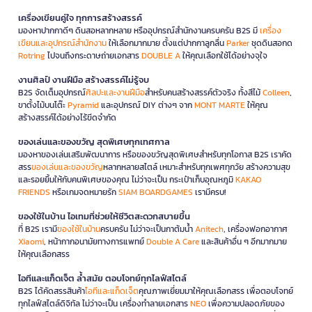
เครื่องเขียนคู่ใจ ทุกการสร้างสรรค์
มองหาปากกาดีๆ ดินสอหลากหลาย หรืออุปกรณ์สำนักงานครบครัน B2S มี
เครื่อง
เขียนและอุปกรณ์สำนักงาน
ให้เลือกมากมาย ตั้งแต่ปากกาลูกลื่น
Parker
ชุดดินสอกด
Rotring
ไปจนถึงกระดาษถ่ายเอกสาร
DOUBLE A
ให้คุณเลือกใช้ได้อย่างจุใจ
งานศิลป์ งานฝีมือ สร้างสรรค์ไม่รู้จบ
B2S จัดเต็มอุปกรณ์
ศิลปะและงานฝีมือ
สำหรับคนสร้างสรรค์ตัวจริง ทั้งสีไม้
Colleen
,
ขาตั้งไม้บนโต๊ะ
Pyramid
และอุปกรณ์ DIY ต่างๆ จาก
MONT MARTE
ให้คุณ
สร้างสรรค์ได้อย่างไร้ขีดจำกัด
ของเล่นและของขวัญ สุดพิเศษทุกเทศกาล
มองหาของเล่นเสริมพัฒนาการ หรือของขวัญสุดพิเศษสำหรับทุกโอกาส B2S เราคัด
สรร
ของเล่นและของขวัญ
หลากหลายสไตล์ เหมาะสำหรับทุกเพศทุกวัย สร้างความสุข
และรอยยิ้มให้กับคนพิเศษของคุณ ไม่ว่าจะเป็น กระเป๋าเก็บอุณหภูมิ
KAKAO
FRIENDS
หรือเกมจดหมายรัก
SIAM BOARDGAMES
เรามีครบ!
ของใช้ในบ้าน ไอเทมที่ช่วยให้ชีวิตสะดวกสบายขึ้น
ที่ B2S เรามี
ของใช้ในบ้าน
ครบครัน ไม่ว่าจะเป็นกาต้มน้ำ
Anitech
, เครื่องฟอกอากาศ
Xiaomi
, หน้ากากอนามัยทางการแพทย์
Double A Care
และสินค้าอื่น ๆ อีกมากมาย
ให้คุณเลือกสรร
ไอทีและแก็ดเจ็ต ล้ำสมัย ตอบโจทย์ทุกไลฟ์สไตล์
B2S ได้คัดสรรสินค้า
ไอทีและแก็ดเจ็ต
คุณภาพเยี่ยมมาให้คุณเลือกสรร เพื่อตอบโจทย์
ทุกไลฟ์สไตล์ดิจิทัล ไม่ว่าจะเป็น เครื่องทำลายเอกสาร
NEO
เพื่อความปลอดภัยของ