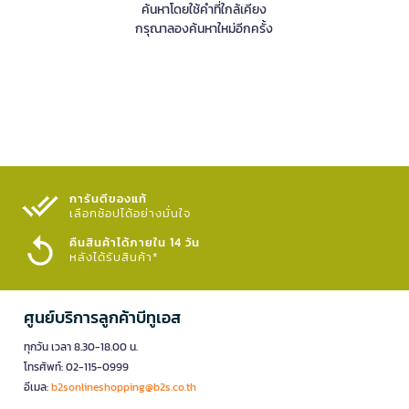
ค้นหาโดยใช้คำที่ใกล้เคียง
กรุณาลองค้นหาใหม่อีกครั้ง
การันตีของแท้
เลือกช้อปได้อย่างมั่นใจ​
คืนสินค้าได้ภายใน 14 วัน
หลังได้รับสินค้า*
ศูนย์บริการลูกค้าบีทูเอส
ทุกวัน เวลา 8.30-18.00 น.
โทรศัพท์: 02-115-0999
อีเมล:
b2sonlineshopping@b2s.co.th