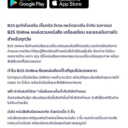
B2S ธุรกิจในเครือ เซ็นทรัล รีเทล คอร์ปอเรชั่น จำกัด (มหาชน)
B2S Online แหล่งรวมหนังสือ เครื่องเขียน และแรงบันดาลใจ
สำหรับทุกวัย
B2S Online คือร้านหนังสือและเครื่องเขียนออนไลน์ที่ครบครัน ตอบโจทย์คนรักการ
อ่านและงานเขียน ให้คุณรู้สึกเหมือนมีร้านหนังสือใกล้ฉันอยู่ในมือ ช้อปง่าย ไม่ต้อง
ออกจากบ้าน เพราะ b2s มีทั้งหนังสือหลากหลายแนวและเครื่องเขียนคุณภาพ พร้อม
สิทธิพิเศษที่ไม่ควรพลาด!
ทำไม B2S Online คือแหล่งช้อปปิ้งที่คุณไม่ควรพลาด
ไม่ว่าคุณจะเป็นนักเรียน นักศึกษา คนทำงาน B2S พร้อมให้คุณเลือกสินค้าคุณภาพได้
ตลอด 24 ชั่วโมง พร้อมโปรโมชั่นและสิทธิพิเศษมากมาย
ฟรี! ค่าจัดส่งทั่วไทย *เมื่อสั่งครบขั้นต่ำที่บริษัทกำหนด
ช้อปเพลินเกินคุ้ม! เพียงมียอดสั่งซื้อสินค้าขั้นต่ำที่บริษัทกำหนด รับสิทธิ์ส่งฟรีถึงบ้าน
ไม่ต้องจ่ายเพิ่ม
มั่นใจ หนังสือถึงมือปลอดภัย ด้วยบับเบิ้ล 3 ชั้น
หนังสือทุกเล่มจากบีทูเอสห่อด้วยบับเบิ้ลหนาแน่นถึง 3 ชั้น หมดกังวลเรื่องความเสีย
หายระหว่างจัดส่ง พร้อมส่งตรงถึงมือคุณในสภาพสมบูรณ์