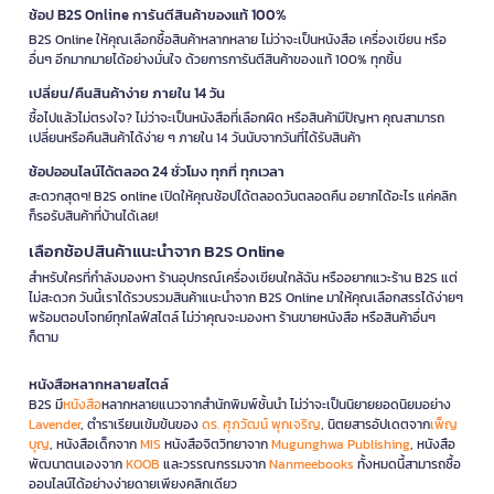
ช้อป B2S Online การันตีสินค้าของแท้ 100%
B2S Online ให้คุณเลือกซื้อสินค้าหลากหลาย ไม่ว่าจะเป็นหนังสือ เครื่องเขียน หรือ
อื่นๆ อีกมากมายได้อย่างมั่นใจ ด้วยการการันตีสินค้าของแท้ 100% ทุกชิ้น
เปลี่ยน/คืนสินค้าง่าย ภายใน 14 วัน
ซื้อไปแล้วไม่ตรงใจ? ไม่ว่าจะเป็นหนังสือที่เลือกผิด หรือสินค้ามีปัญหา คุณสามารถ
เปลี่ยนหรือคืนสินค้าได้ง่าย ๆ ภายใน 14 วันนับจากวันที่ได้รับสินค้า
ช้อปออนไลน์ได้ตลอด 24 ชั่วโมง ทุกที่ ทุกเวลา
สะดวกสุดๆ! B2S online เปิดให้คุณช้อปได้ตลอดวันตลอดคืน อยากได้อะไร แค่คลิก
ก็รอรับสินค้าที่บ้านได้เลย!
เลือกช้อปสินค้าแนะนำจาก B2S Online
สำหรับใครที่กำลังมองหา ร้านอุปกรณ์เครื่องเขียนใกล้ฉัน หรืออยากแวะร้าน B2S แต่
ไม่สะดวก วันนี้เราได้รวบรวมสินค้าแนะนำจาก B2S Online มาให้คุณเลือกสรรได้ง่ายๆ
พร้อมตอบโจทย์ทุกไลฟ์สไตล์ ไม่ว่าคุณจะมองหา ร้านขายหนังสือ หรือสินค้าอื่นๆ
ก็ตาม
หนังสือหลากหลายสไตล์
B2S มี
หนังสือ
หลากหลายแนวจากสำนักพิมพ์ชั้นนำ ไม่ว่าจะเป็นนิยายยอดนิยมอย่าง
Lavender
, ตำราเรียนเข้มข้นของ
ดร. ศุภวัฒน์ พุกเจริญ
, นิตยสารอัปเดตจาก
เพ็ญ
บุญ
, หนังสือเด็กจาก
MIS
หนังสือจิตวิทยาจาก
Mugunghwa Publishing
, หนังสือ
พัฒนาตนเองจาก
KOOB
และวรรณกรรมจาก
Nanmeebooks
ทั้งหมดนี้สามารถซื้อ
ออนไลน์ได้อย่างง่ายดายเพียงคลิกเดียว