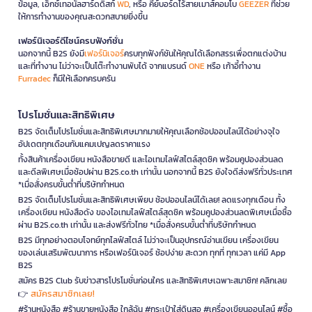
ข้อมูล, เอ็กซ์เทอนัลฮาร์ดดิสก์
WD
, หรือ คีย์บอร์ดไร้สายเมาส์คอมโบ
GEEZER
ที่ช่วย
ให้การทำงานของคุณสะดวกสบายยิ่งขึ้น
เฟอร์นิเจอร์ดีไซน์ครบฟังก์ชั่น
นอกจากนี้ B2S ยังมี
เฟอร์นิเจอร์
ครบทุกฟังก์ชันให้คุณได้เลือกสรรเพื่อตกแต่งบ้าน
และที่ทำงาน ไม่ว่าจะเป็นโต๊ะทำงานพับได้ จากแบรนด์
ONE
หรือ เก้าอี้ทำงาน
Furradec
ก็มีให้เลือกครบครัน
โปรโมชั่นและสิทธิพิเศษ
B2S จัดเต็มโปรโมชั่นและสิทธิพิเศษมากมายให้คุณเลือกช้อปออนไลน์ได้อย่างจุใจ
อัปเดตทุกเดือนกับแคมเปญลดราคาแรง
ทั้งสินค้าเครื่องเขียน หนังสือขายดี และไอเทมไลฟ์สไตล์สุดชิค พร้อมคูปองส่วนลด
และดีลพิเศษเมื่อช้อปผ่าน B2S.co.th เท่านั้น นอกจากนี้ B2S ยังใจดีส่งฟรีทั่วประเทศ
*เมื่อสั่งครบขั้นต่ำที่บริษัทกำหนด
B2S จัดเต็มโปรโมชั่นและสิทธิพิเศษเพียบ ช้อปออนไลน์ได้เลย! ลดแรงทุกเดือน ทั้ง
เครื่องเขียน หนังสือดัง ของไอเทมไลฟ์สไตล์สุดชิค พร้อมคูปองส่วนลดพิเศษเมื่อซื้อ
ผ่าน B2S.co.th เท่านั้น และส่งฟรีทั่วไทย *เมื่อสั่งครบขั้นต่ำที่บริษัทกำหนด
B2S มีทุกอย่างตอบโจทย์ทุกไลฟ์สไตล์ ไม่ว่าจะเป็นอุปกรณ์อ่านเขียน เครื่องเขียน
ของเล่นเสริมพัฒนาการ หรือเฟอร์นิเจอร์ ช้อปง่าย สะดวก ทุกที่ ทุกเวลา แค่มี App
B2S
สมัคร B2S Club รับข่าวสารโปรโมชั่นก่อนใคร และสิทธิพิเศษเฉพาะสมาชิก! คลิกเลย
สมัครสมาชิกเลย!
👉
#ร้านหนังสือ #ร้านขายหนังสือ ใกล้ฉัน #กระเป๋าใส่ดินสอ #เครื่องเขียนออนไลน์ #ซื้อ