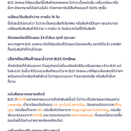
B2S Online ให้คุณเลือกซื้อสินค้าหลากหลาย ไม่ว่าจะเป็นหนังสือ เครื่องเขียน หรือ
อื่นๆ อีกมากมายได้อย่างมั่นใจ ด้วยการการันตีสินค้าของแท้ 100% ทุกชิ้น
เปลี่ยน/คืนสินค้าง่าย ภายใน 14 วัน
ซื้อไปแล้วไม่ตรงใจ? ไม่ว่าจะเป็นหนังสือที่เลือกผิด หรือสินค้ามีปัญหา คุณสามารถ
เปลี่ยนหรือคืนสินค้าได้ง่าย ๆ ภายใน 14 วันนับจากวันที่ได้รับสินค้า
ช้อปออนไลน์ได้ตลอด 24 ชั่วโมง ทุกที่ ทุกเวลา
สะดวกสุดๆ! B2S online เปิดให้คุณช้อปได้ตลอดวันตลอดคืน อยากได้อะไร แค่คลิก
ก็รอรับสินค้าที่บ้านได้เลย!
เลือกช้อปสินค้าแนะนำจาก B2S Online
สำหรับใครที่กำลังมองหา ร้านอุปกรณ์เครื่องเขียนใกล้ฉัน หรืออยากแวะร้าน B2S แต่
ไม่สะดวก วันนี้เราได้รวบรวมสินค้าแนะนำจาก B2S Online มาให้คุณเลือกสรรได้ง่ายๆ
พร้อมตอบโจทย์ทุกไลฟ์สไตล์ ไม่ว่าคุณจะมองหา ร้านขายหนังสือ หรือสินค้าอื่นๆ
ก็ตาม
หนังสือหลากหลายสไตล์
B2S มี
หนังสือ
หลากหลายแนวจากสำนักพิมพ์ชั้นนำ ไม่ว่าจะเป็นนิยายยอดนิยมอย่าง
Lavender
, ตำราเรียนเข้มข้นของ
ดร. ศุภวัฒน์ พุกเจริญ
, นิตยสารอัปเดตจาก
เพ็ญ
บุญ
, หนังสือเด็กจาก
MIS
หนังสือจิตวิทยาจาก
Mugunghwa Publishing
, หนังสือ
พัฒนาตนเองจาก
KOOB
และวรรณกรรมจาก
Nanmeebooks
ทั้งหมดนี้สามารถซื้อ
ออนไลน์ได้อย่างง่ายดายเพียงคลิกเดียว
เครื่องเขียนคู่ใจ ทุกการสร้างสรรค์