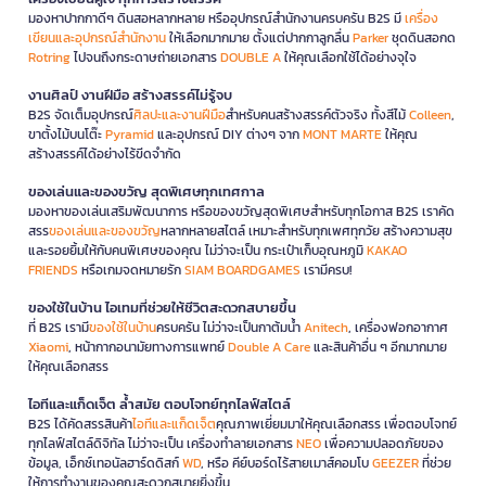
มองหาปากกาดีๆ ดินสอหลากหลาย หรืออุปกรณ์สำนักงานครบครัน B2S มี
เครื่อง
เขียนและอุปกรณ์สำนักงาน
ให้เลือกมากมาย ตั้งแต่ปากกาลูกลื่น
Parker
ชุดดินสอกด
Rotring
ไปจนถึงกระดาษถ่ายเอกสาร
DOUBLE A
ให้คุณเลือกใช้ได้อย่างจุใจ
งานศิลป์ งานฝีมือ สร้างสรรค์ไม่รู้จบ
B2S จัดเต็มอุปกรณ์
ศิลปะและงานฝีมือ
สำหรับคนสร้างสรรค์ตัวจริง ทั้งสีไม้
Colleen
,
ขาตั้งไม้บนโต๊ะ
Pyramid
และอุปกรณ์ DIY ต่างๆ จาก
MONT MARTE
ให้คุณ
สร้างสรรค์ได้อย่างไร้ขีดจำกัด
ของเล่นและของขวัญ สุดพิเศษทุกเทศกาล
มองหาของเล่นเสริมพัฒนาการ หรือของขวัญสุดพิเศษสำหรับทุกโอกาส B2S เราคัด
สรร
ของเล่นและของขวัญ
หลากหลายสไตล์ เหมาะสำหรับทุกเพศทุกวัย สร้างความสุข
และรอยยิ้มให้กับคนพิเศษของคุณ ไม่ว่าจะเป็น กระเป๋าเก็บอุณหภูมิ
KAKAO
FRIENDS
หรือเกมจดหมายรัก
SIAM BOARDGAMES
เรามีครบ!
ของใช้ในบ้าน ไอเทมที่ช่วยให้ชีวิตสะดวกสบายขึ้น
ที่ B2S เรามี
ของใช้ในบ้าน
ครบครัน ไม่ว่าจะเป็นกาต้มน้ำ
Anitech
, เครื่องฟอกอากาศ
Xiaomi
, หน้ากากอนามัยทางการแพทย์
Double A Care
และสินค้าอื่น ๆ อีกมากมาย
ให้คุณเลือกสรร
ไอทีและแก็ดเจ็ต ล้ำสมัย ตอบโจทย์ทุกไลฟ์สไตล์
B2S ได้คัดสรรสินค้า
ไอทีและแก็ดเจ็ต
คุณภาพเยี่ยมมาให้คุณเลือกสรร เพื่อตอบโจทย์
ทุกไลฟ์สไตล์ดิจิทัล ไม่ว่าจะเป็น เครื่องทำลายเอกสาร
NEO
เพื่อความปลอดภัยของ
ข้อมูล, เอ็กซ์เทอนัลฮาร์ดดิสก์
WD
, หรือ คีย์บอร์ดไร้สายเมาส์คอมโบ
GEEZER
ที่ช่วย
ให้การทำงานของคุณสะดวกสบายยิ่งขึ้น