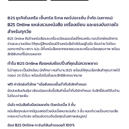
B2S ธุรกิจในเครือ เซ็นทรัล รีเทล คอร์ปอเรชั่น จำกัด (มหาชน)
B2S Online แหล่งรวมหนังสือ เครื่องเขียน และแรงบันดาลใจ
สำหรับทุกวัย
B2S Online คือร้านหนังสือและเครื่องเขียนออนไลน์ที่ครบครัน ตอบโจทย์คนรักการ
อ่านและงานเขียน ให้คุณรู้สึกเหมือนมีร้านหนังสือใกล้ฉันอยู่ในมือ ช้อปง่าย ไม่ต้อง
ออกจากบ้าน เพราะ b2s มีทั้งหนังสือหลากหลายแนวและเครื่องเขียนคุณภาพ พร้อม
สิทธิพิเศษที่ไม่ควรพลาด!
ทำไม B2S Online คือแหล่งช้อปปิ้งที่คุณไม่ควรพลาด
ไม่ว่าคุณจะเป็นนักเรียน นักศึกษา คนทำงาน B2S พร้อมให้คุณเลือกสินค้าคุณภาพได้
ตลอด 24 ชั่วโมง พร้อมโปรโมชั่นและสิทธิพิเศษมากมาย
ฟรี! ค่าจัดส่งทั่วไทย *เมื่อสั่งครบขั้นต่ำที่บริษัทกำหนด
ช้อปเพลินเกินคุ้ม! เพียงมียอดสั่งซื้อสินค้าขั้นต่ำที่บริษัทกำหนด รับสิทธิ์ส่งฟรีถึงบ้าน
ไม่ต้องจ่ายเพิ่ม
มั่นใจ หนังสือถึงมือปลอดภัย ด้วยบับเบิ้ล 3 ชั้น
หนังสือทุกเล่มจากบีทูเอสห่อด้วยบับเบิ้ลหนาแน่นถึง 3 ชั้น หมดกังวลเรื่องความเสีย
หายระหว่างจัดส่ง พร้อมส่งตรงถึงมือคุณในสภาพสมบูรณ์
ช้อป B2S Online การันตีสินค้าของแท้ 100%