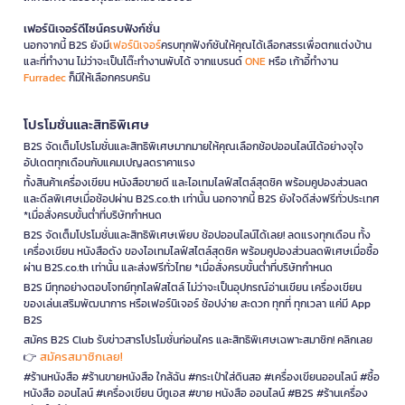
เฟอร์นิเจอร์ดีไซน์ครบฟังก์ชั่น
นอกจากนี้ B2S ยังมี
เฟอร์นิเจอร์
ครบทุกฟังก์ชันให้คุณได้เลือกสรรเพื่อตกแต่งบ้าน
และที่ทำงาน ไม่ว่าจะเป็นโต๊ะทำงานพับได้ จากแบรนด์
ONE
หรือ เก้าอี้ทำงาน
Furradec
ก็มีให้เลือกครบครัน
โปรโมชั่นและสิทธิพิเศษ
B2S จัดเต็มโปรโมชั่นและสิทธิพิเศษมากมายให้คุณเลือกช้อปออนไลน์ได้อย่างจุใจ
อัปเดตทุกเดือนกับแคมเปญลดราคาแรง
ทั้งสินค้าเครื่องเขียน หนังสือขายดี และไอเทมไลฟ์สไตล์สุดชิค พร้อมคูปองส่วนลด
และดีลพิเศษเมื่อช้อปผ่าน B2S.co.th เท่านั้น นอกจากนี้ B2S ยังใจดีส่งฟรีทั่วประเทศ
*เมื่อสั่งครบขั้นต่ำที่บริษัทกำหนด
B2S จัดเต็มโปรโมชั่นและสิทธิพิเศษเพียบ ช้อปออนไลน์ได้เลย! ลดแรงทุกเดือน ทั้ง
เครื่องเขียน หนังสือดัง ของไอเทมไลฟ์สไตล์สุดชิค พร้อมคูปองส่วนลดพิเศษเมื่อซื้อ
ผ่าน B2S.co.th เท่านั้น และส่งฟรีทั่วไทย *เมื่อสั่งครบขั้นต่ำที่บริษัทกำหนด
B2S มีทุกอย่างตอบโจทย์ทุกไลฟ์สไตล์ ไม่ว่าจะเป็นอุปกรณ์อ่านเขียน เครื่องเขียน
ของเล่นเสริมพัฒนาการ หรือเฟอร์นิเจอร์ ช้อปง่าย สะดวก ทุกที่ ทุกเวลา แค่มี App
B2S
สมัคร B2S Club รับข่าวสารโปรโมชั่นก่อนใคร และสิทธิพิเศษเฉพาะสมาชิก! คลิกเลย
สมัครสมาชิกเลย!
👉
#ร้านหนังสือ #ร้านขายหนังสือ ใกล้ฉัน #กระเป๋าใส่ดินสอ #เครื่องเขียนออนไลน์ #ซื้อ
หนังสือ ออนไลน์ #เครื่องเขียน บีทูเอส #ขาย หนังสือ ออนไลน์ #B2S #ร้านเครื่อง