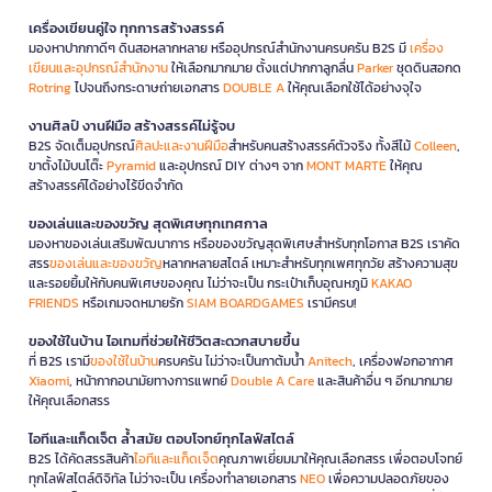
เครื่องเขียนคู่ใจ ทุกการสร้างสรรค์
มองหาปากกาดีๆ ดินสอหลากหลาย หรืออุปกรณ์สำนักงานครบครัน B2S มี
เครื่อง
เขียนและอุปกรณ์สำนักงาน
ให้เลือกมากมาย ตั้งแต่ปากกาลูกลื่น
Parker
ชุดดินสอกด
Rotring
ไปจนถึงกระดาษถ่ายเอกสาร
DOUBLE A
ให้คุณเลือกใช้ได้อย่างจุใจ
งานศิลป์ งานฝีมือ สร้างสรรค์ไม่รู้จบ
B2S จัดเต็มอุปกรณ์
ศิลปะและงานฝีมือ
สำหรับคนสร้างสรรค์ตัวจริง ทั้งสีไม้
Colleen
,
ขาตั้งไม้บนโต๊ะ
Pyramid
และอุปกรณ์ DIY ต่างๆ จาก
MONT MARTE
ให้คุณ
สร้างสรรค์ได้อย่างไร้ขีดจำกัด
ของเล่นและของขวัญ สุดพิเศษทุกเทศกาล
มองหาของเล่นเสริมพัฒนาการ หรือของขวัญสุดพิเศษสำหรับทุกโอกาส B2S เราคัด
สรร
ของเล่นและของขวัญ
หลากหลายสไตล์ เหมาะสำหรับทุกเพศทุกวัย สร้างความสุข
และรอยยิ้มให้กับคนพิเศษของคุณ ไม่ว่าจะเป็น กระเป๋าเก็บอุณหภูมิ
KAKAO
FRIENDS
หรือเกมจดหมายรัก
SIAM BOARDGAMES
เรามีครบ!
ของใช้ในบ้าน ไอเทมที่ช่วยให้ชีวิตสะดวกสบายขึ้น
ที่ B2S เรามี
ของใช้ในบ้าน
ครบครัน ไม่ว่าจะเป็นกาต้มน้ำ
Anitech
, เครื่องฟอกอากาศ
Xiaomi
, หน้ากากอนามัยทางการแพทย์
Double A Care
และสินค้าอื่น ๆ อีกมากมาย
ให้คุณเลือกสรร
ไอทีและแก็ดเจ็ต ล้ำสมัย ตอบโจทย์ทุกไลฟ์สไตล์
B2S ได้คัดสรรสินค้า
ไอทีและแก็ดเจ็ต
คุณภาพเยี่ยมมาให้คุณเลือกสรร เพื่อตอบโจทย์
ทุกไลฟ์สไตล์ดิจิทัล ไม่ว่าจะเป็น เครื่องทำลายเอกสาร
NEO
เพื่อความปลอดภัยของ