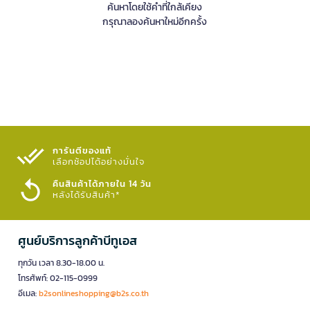
ค้นหาโดยใช้คำที่ใกล้เคียง
กรุณาลองค้นหาใหม่อีกครั้ง
การันตีของแท้
เลือกช้อปได้อย่างมั่นใจ​
คืนสินค้าได้ภายใน 14 วัน
หลังได้รับสินค้า*
ศูนย์บริการลูกค้าบีทูเอส
ทุกวัน เวลา 8.30-18.00 น.
โทรศัพท์: 02-115-0999
อีเมล:
b2sonlineshopping@b2s.co.th