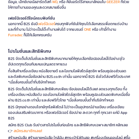
ข้อมูล, เอ็กซ์เทอนัลฮาร์ดดิสก์
WD
, หรือ คีย์บอร์ดไร้สายเมาส์คอมโบ
GEEZER
ที่ช่วย
ให้การทำงานของคุณสะดวกสบายยิ่งขึ้น
เฟอร์นิเจอร์ดีไซน์ครบฟังก์ชั่น
นอกจากนี้ B2S ยังมี
เฟอร์นิเจอร์
ครบทุกฟังก์ชันให้คุณได้เลือกสรรเพื่อตกแต่งบ้าน
และที่ทำงาน ไม่ว่าจะเป็นโต๊ะทำงานพับได้ จากแบรนด์
ONE
หรือ เก้าอี้ทำงาน
Furradec
ก็มีให้เลือกครบครัน
โปรโมชั่นและสิทธิพิเศษ
B2S จัดเต็มโปรโมชั่นและสิทธิพิเศษมากมายให้คุณเลือกช้อปออนไลน์ได้อย่างจุใจ
อัปเดตทุกเดือนกับแคมเปญลดราคาแรง
ทั้งสินค้าเครื่องเขียน หนังสือขายดี และไอเทมไลฟ์สไตล์สุดชิค พร้อมคูปองส่วนลด
และดีลพิเศษเมื่อช้อปผ่าน B2S.co.th เท่านั้น นอกจากนี้ B2S ยังใจดีส่งฟรีทั่วประเทศ
*เมื่อสั่งครบขั้นต่ำที่บริษัทกำหนด
B2S จัดเต็มโปรโมชั่นและสิทธิพิเศษเพียบ ช้อปออนไลน์ได้เลย! ลดแรงทุกเดือน ทั้ง
เครื่องเขียน หนังสือดัง ของไอเทมไลฟ์สไตล์สุดชิค พร้อมคูปองส่วนลดพิเศษเมื่อซื้อ
ผ่าน B2S.co.th เท่านั้น และส่งฟรีทั่วไทย *เมื่อสั่งครบขั้นต่ำที่บริษัทกำหนด
B2S มีทุกอย่างตอบโจทย์ทุกไลฟ์สไตล์ ไม่ว่าจะเป็นอุปกรณ์อ่านเขียน เครื่องเขียน
ของเล่นเสริมพัฒนาการ หรือเฟอร์นิเจอร์ ช้อปง่าย สะดวก ทุกที่ ทุกเวลา แค่มี App
B2S
สมัคร B2S Club รับข่าวสารโปรโมชั่นก่อนใคร และสิทธิพิเศษเฉพาะสมาชิก! คลิกเลย
สมัครสมาชิกเลย!
👉
#ร้านหนังสือ #ร้านขายหนังสือ ใกล้ฉัน #กระเป๋าใส่ดินสอ #เครื่องเขียนออนไลน์ #ซื้อ