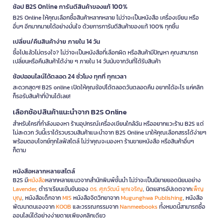
ช้อป B2S Online การันตีสินค้าของแท้ 100%
B2S Online ให้คุณเลือกซื้อสินค้าหลากหลาย ไม่ว่าจะเป็นหนังสือ เครื่องเขียน หรือ
อื่นๆ อีกมากมายได้อย่างมั่นใจ ด้วยการการันตีสินค้าของแท้ 100% ทุกชิ้น
เปลี่ยน/คืนสินค้าง่าย ภายใน 14 วัน
ซื้อไปแล้วไม่ตรงใจ? ไม่ว่าจะเป็นหนังสือที่เลือกผิด หรือสินค้ามีปัญหา คุณสามารถ
เปลี่ยนหรือคืนสินค้าได้ง่าย ๆ ภายใน 14 วันนับจากวันที่ได้รับสินค้า
ช้อปออนไลน์ได้ตลอด 24 ชั่วโมง ทุกที่ ทุกเวลา
สะดวกสุดๆ! B2S online เปิดให้คุณช้อปได้ตลอดวันตลอดคืน อยากได้อะไร แค่คลิก
ก็รอรับสินค้าที่บ้านได้เลย!
เลือกช้อปสินค้าแนะนำจาก B2S Online
สำหรับใครที่กำลังมองหา ร้านอุปกรณ์เครื่องเขียนใกล้ฉัน หรืออยากแวะร้าน B2S แต่
ไม่สะดวก วันนี้เราได้รวบรวมสินค้าแนะนำจาก B2S Online มาให้คุณเลือกสรรได้ง่ายๆ
พร้อมตอบโจทย์ทุกไลฟ์สไตล์ ไม่ว่าคุณจะมองหา ร้านขายหนังสือ หรือสินค้าอื่นๆ
ก็ตาม
หนังสือหลากหลายสไตล์
B2S มี
หนังสือ
หลากหลายแนวจากสำนักพิมพ์ชั้นนำ ไม่ว่าจะเป็นนิยายยอดนิยมอย่าง
Lavender
, ตำราเรียนเข้มข้นของ
ดร. ศุภวัฒน์ พุกเจริญ
, นิตยสารอัปเดตจาก
เพ็ญ
บุญ
, หนังสือเด็กจาก
MIS
หนังสือจิตวิทยาจาก
Mugunghwa Publishing
, หนังสือ
พัฒนาตนเองจาก
KOOB
และวรรณกรรมจาก
Nanmeebooks
ทั้งหมดนี้สามารถซื้อ
ออนไลน์ได้อย่างง่ายดายเพียงคลิกเดียว