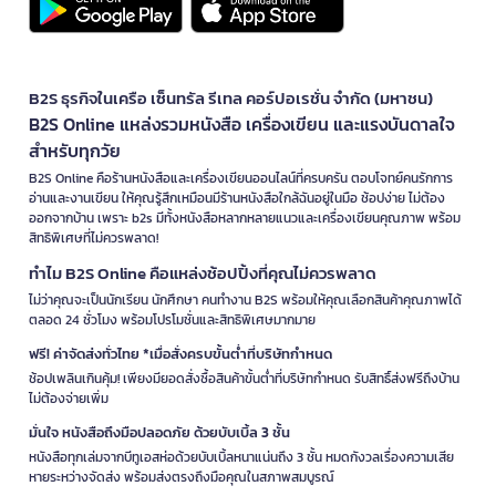
B2S ธุรกิจในเครือ เซ็นทรัล รีเทล คอร์ปอเรชั่น จำกัด (มหาชน)
B2S Online แหล่งรวมหนังสือ เครื่องเขียน และแรงบันดาลใจ
สำหรับทุกวัย
B2S Online คือร้านหนังสือและเครื่องเขียนออนไลน์ที่ครบครัน ตอบโจทย์คนรักการ
อ่านและงานเขียน ให้คุณรู้สึกเหมือนมีร้านหนังสือใกล้ฉันอยู่ในมือ ช้อปง่าย ไม่ต้อง
ออกจากบ้าน เพราะ b2s มีทั้งหนังสือหลากหลายแนวและเครื่องเขียนคุณภาพ พร้อม
สิทธิพิเศษที่ไม่ควรพลาด!
ทำไม B2S Online คือแหล่งช้อปปิ้งที่คุณไม่ควรพลาด
ไม่ว่าคุณจะเป็นนักเรียน นักศึกษา คนทำงาน B2S พร้อมให้คุณเลือกสินค้าคุณภาพได้
ตลอด 24 ชั่วโมง พร้อมโปรโมชั่นและสิทธิพิเศษมากมาย
ฟรี! ค่าจัดส่งทั่วไทย *เมื่อสั่งครบขั้นต่ำที่บริษัทกำหนด
ช้อปเพลินเกินคุ้ม! เพียงมียอดสั่งซื้อสินค้าขั้นต่ำที่บริษัทกำหนด รับสิทธิ์ส่งฟรีถึงบ้าน
ไม่ต้องจ่ายเพิ่ม
มั่นใจ หนังสือถึงมือปลอดภัย ด้วยบับเบิ้ล 3 ชั้น
หนังสือทุกเล่มจากบีทูเอสห่อด้วยบับเบิ้ลหนาแน่นถึง 3 ชั้น หมดกังวลเรื่องความเสีย
หายระหว่างจัดส่ง พร้อมส่งตรงถึงมือคุณในสภาพสมบูรณ์