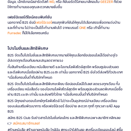
ข้อมูล, เอ็กซ์เทอนัลฮาร์ดดิสก์
WD
, หรือ คีย์บอร์ดไร้สายเมาส์คอมโบ
GEEZER
ที่ช่วย
ให้การทำงานของคุณสะดวกสบายยิ่งขึ้น
เฟอร์นิเจอร์ดีไซน์ครบฟังก์ชั่น
นอกจากนี้ B2S ยังมี
เฟอร์นิเจอร์
ครบทุกฟังก์ชันให้คุณได้เลือกสรรเพื่อตกแต่งบ้าน
และที่ทำงาน ไม่ว่าจะเป็นโต๊ะทำงานพับได้ จากแบรนด์
ONE
หรือ เก้าอี้ทำงาน
Furradec
ก็มีให้เลือกครบครัน
โปรโมชั่นและสิทธิพิเศษ
B2S จัดเต็มโปรโมชั่นและสิทธิพิเศษมากมายให้คุณเลือกช้อปออนไลน์ได้อย่างจุใจ
อัปเดตทุกเดือนกับแคมเปญลดราคาแรง
ทั้งสินค้าเครื่องเขียน หนังสือขายดี และไอเทมไลฟ์สไตล์สุดชิค พร้อมคูปองส่วนลด
และดีลพิเศษเมื่อช้อปผ่าน B2S.co.th เท่านั้น นอกจากนี้ B2S ยังใจดีส่งฟรีทั่วประเทศ
*เมื่อสั่งครบขั้นต่ำที่บริษัทกำหนด
B2S จัดเต็มโปรโมชั่นและสิทธิพิเศษเพียบ ช้อปออนไลน์ได้เลย! ลดแรงทุกเดือน ทั้ง
เครื่องเขียน หนังสือดัง ของไอเทมไลฟ์สไตล์สุดชิค พร้อมคูปองส่วนลดพิเศษเมื่อซื้อ
ผ่าน B2S.co.th เท่านั้น และส่งฟรีทั่วไทย *เมื่อสั่งครบขั้นต่ำที่บริษัทกำหนด
B2S มีทุกอย่างตอบโจทย์ทุกไลฟ์สไตล์ ไม่ว่าจะเป็นอุปกรณ์อ่านเขียน เครื่องเขียน
ของเล่นเสริมพัฒนาการ หรือเฟอร์นิเจอร์ ช้อปง่าย สะดวก ทุกที่ ทุกเวลา แค่มี App
B2S
สมัคร B2S Club รับข่าวสารโปรโมชั่นก่อนใคร และสิทธิพิเศษเฉพาะสมาชิก! คลิกเลย
สมัครสมาชิกเลย!
👉
#ร้านหนังสือ #ร้านขายหนังสือ ใกล้ฉัน #กระเป๋าใส่ดินสอ #เครื่องเขียนออนไลน์ #ซื้อ