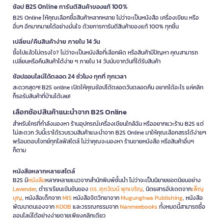
ช้อป B2S Online การันตีสินค้าของแท้ 100%
B2S Online ให้คุณเลือกซื้อสินค้าหลากหลาย ไม่ว่าจะเป็นหนังสือ เครื่องเขียน หรือ
อื่นๆ อีกมากมายได้อย่างมั่นใจ ด้วยการการันตีสินค้าของแท้ 100% ทุกชิ้น
เปลี่ยน/คืนสินค้าง่าย ภายใน 14 วัน
ซื้อไปแล้วไม่ตรงใจ? ไม่ว่าจะเป็นหนังสือที่เลือกผิด หรือสินค้ามีปัญหา คุณสามารถ
เปลี่ยนหรือคืนสินค้าได้ง่าย ๆ ภายใน 14 วันนับจากวันที่ได้รับสินค้า
ช้อปออนไลน์ได้ตลอด 24 ชั่วโมง ทุกที่ ทุกเวลา
สะดวกสุดๆ! B2S online เปิดให้คุณช้อปได้ตลอดวันตลอดคืน อยากได้อะไร แค่คลิก
ก็รอรับสินค้าที่บ้านได้เลย!
เลือกช้อปสินค้าแนะนำจาก B2S Online
สำหรับใครที่กำลังมองหา ร้านอุปกรณ์เครื่องเขียนใกล้ฉัน หรืออยากแวะร้าน B2S แต่
ไม่สะดวก วันนี้เราได้รวบรวมสินค้าแนะนำจาก B2S Online มาให้คุณเลือกสรรได้ง่ายๆ
พร้อมตอบโจทย์ทุกไลฟ์สไตล์ ไม่ว่าคุณจะมองหา ร้านขายหนังสือ หรือสินค้าอื่นๆ
ก็ตาม
หนังสือหลากหลายสไตล์
B2S มี
หนังสือ
หลากหลายแนวจากสำนักพิมพ์ชั้นนำ ไม่ว่าจะเป็นนิยายยอดนิยมอย่าง
Lavender
, ตำราเรียนเข้มข้นของ
ดร. ศุภวัฒน์ พุกเจริญ
, นิตยสารอัปเดตจาก
เพ็ญ
บุญ
, หนังสือเด็กจาก
MIS
หนังสือจิตวิทยาจาก
Mugunghwa Publishing
, หนังสือ
พัฒนาตนเองจาก
KOOB
และวรรณกรรมจาก
Nanmeebooks
ทั้งหมดนี้สามารถซื้อ
ออนไลน์ได้อย่างง่ายดายเพียงคลิกเดียว