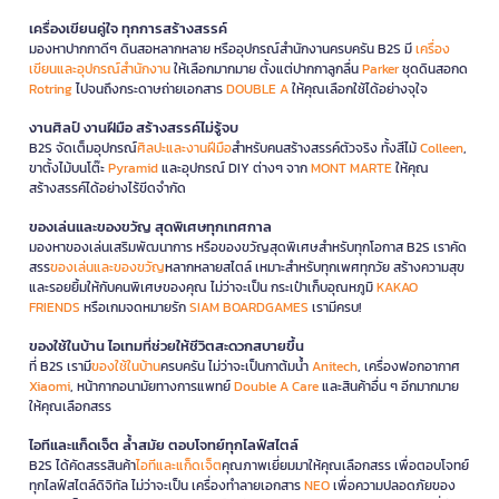
เครื่องเขียนคู่ใจ ทุกการสร้างสรรค์
มองหาปากกาดีๆ ดินสอหลากหลาย หรืออุปกรณ์สำนักงานครบครัน B2S มี
เครื่อง
เขียนและอุปกรณ์สำนักงาน
ให้เลือกมากมาย ตั้งแต่ปากกาลูกลื่น
Parker
ชุดดินสอกด
Rotring
ไปจนถึงกระดาษถ่ายเอกสาร
DOUBLE A
ให้คุณเลือกใช้ได้อย่างจุใจ
งานศิลป์ งานฝีมือ สร้างสรรค์ไม่รู้จบ
B2S จัดเต็มอุปกรณ์
ศิลปะและงานฝีมือ
สำหรับคนสร้างสรรค์ตัวจริง ทั้งสีไม้
Colleen
,
ขาตั้งไม้บนโต๊ะ
Pyramid
และอุปกรณ์ DIY ต่างๆ จาก
MONT MARTE
ให้คุณ
สร้างสรรค์ได้อย่างไร้ขีดจำกัด
ของเล่นและของขวัญ สุดพิเศษทุกเทศกาล
มองหาของเล่นเสริมพัฒนาการ หรือของขวัญสุดพิเศษสำหรับทุกโอกาส B2S เราคัด
สรร
ของเล่นและของขวัญ
หลากหลายสไตล์ เหมาะสำหรับทุกเพศทุกวัย สร้างความสุข
และรอยยิ้มให้กับคนพิเศษของคุณ ไม่ว่าจะเป็น กระเป๋าเก็บอุณหภูมิ
KAKAO
FRIENDS
หรือเกมจดหมายรัก
SIAM BOARDGAMES
เรามีครบ!
ของใช้ในบ้าน ไอเทมที่ช่วยให้ชีวิตสะดวกสบายขึ้น
ที่ B2S เรามี
ของใช้ในบ้าน
ครบครัน ไม่ว่าจะเป็นกาต้มน้ำ
Anitech
, เครื่องฟอกอากาศ
Xiaomi
, หน้ากากอนามัยทางการแพทย์
Double A Care
และสินค้าอื่น ๆ อีกมากมาย
ให้คุณเลือกสรร
ไอทีและแก็ดเจ็ต ล้ำสมัย ตอบโจทย์ทุกไลฟ์สไตล์
B2S ได้คัดสรรสินค้า
ไอทีและแก็ดเจ็ต
คุณภาพเยี่ยมมาให้คุณเลือกสรร เพื่อตอบโจทย์
ทุกไลฟ์สไตล์ดิจิทัล ไม่ว่าจะเป็น เครื่องทำลายเอกสาร
NEO
เพื่อความปลอดภัยของ