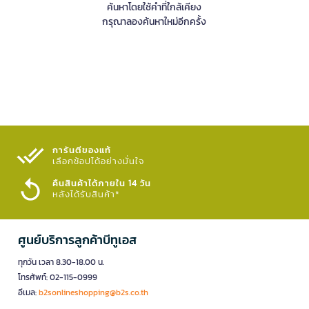
ค้นหาโดยใช้คำที่ใกล้เคียง
กรุณาลองค้นหาใหม่อีกครั้ง
การันตีของแท้
เลือกช้อปได้อย่างมั่นใจ​
คืนสินค้าได้ภายใน 14 วัน
หลังได้รับสินค้า*
ศูนย์บริการลูกค้าบีทูเอส
ทุกวัน เวลา 8.30-18.00 น.
โทรศัพท์: 02-115-0999
อีเมล:
b2sonlineshopping@b2s.co.th