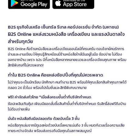
B2S ธุรกิจในเครือ เซ็นทรัล รีเทล คอร์ปอเรชั่น จำกัด (มหาชน)
B2S Online แหล่งรวมหนังสือ เครื่องเขียน และแรงบันดาลใจ
สำหรับทุกวัย
B2S Online คือร้านหนังสือและเครื่องเขียนออนไลน์ที่ครบครัน ตอบโจทย์คนรักการ
อ่านและงานเขียน ให้คุณรู้สึกเหมือนมีร้านหนังสือใกล้ฉันอยู่ในมือ ช้อปง่าย ไม่ต้อง
ออกจากบ้าน เพราะ b2s มีทั้งหนังสือหลากหลายแนวและเครื่องเขียนคุณภาพ พร้อม
สิทธิพิเศษที่ไม่ควรพลาด!
ทำไม B2S Online คือแหล่งช้อปปิ้งที่คุณไม่ควรพลาด
ไม่ว่าคุณจะเป็นนักเรียน นักศึกษา คนทำงาน B2S พร้อมให้คุณเลือกสินค้าคุณภาพได้
ตลอด 24 ชั่วโมง พร้อมโปรโมชั่นและสิทธิพิเศษมากมาย
ฟรี! ค่าจัดส่งทั่วไทย *เมื่อสั่งครบขั้นต่ำที่บริษัทกำหนด
ช้อปเพลินเกินคุ้ม! เพียงมียอดสั่งซื้อสินค้าขั้นต่ำที่บริษัทกำหนด รับสิทธิ์ส่งฟรีถึงบ้าน
ไม่ต้องจ่ายเพิ่ม
มั่นใจ หนังสือถึงมือปลอดภัย ด้วยบับเบิ้ล 3 ชั้น
หนังสือทุกเล่มจากบีทูเอสห่อด้วยบับเบิ้ลหนาแน่นถึง 3 ชั้น หมดกังวลเรื่องความเสีย
หายระหว่างจัดส่ง พร้อมส่งตรงถึงมือคุณในสภาพสมบูรณ์