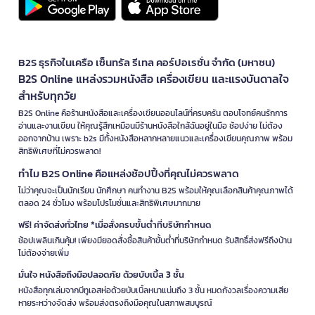
B2S ธุรกิจในเครือ เซ็นทรัล รีเทล คอร์ปอเรชั่น จำกัด (มหาชน)
B2S Online แหล่งรวมหนังสือ เครื่องเขียน และแรงบันดาลใจ
สำหรับทุกวัย
B2S Online คือร้านหนังสือและเครื่องเขียนออนไลน์ที่ครบครัน ตอบโจทย์คนรักการ
อ่านและงานเขียน ให้คุณรู้สึกเหมือนมีร้านหนังสือใกล้ฉันอยู่ในมือ ช้อปง่าย ไม่ต้อง
ออกจากบ้าน เพราะ b2s มีทั้งหนังสือหลากหลายแนวและเครื่องเขียนคุณภาพ พร้อม
สิทธิพิเศษที่ไม่ควรพลาด!
ทำไม B2S Online คือแหล่งช้อปปิ้งที่คุณไม่ควรพลาด
ไม่ว่าคุณจะเป็นนักเรียน นักศึกษา คนทำงาน B2S พร้อมให้คุณเลือกสินค้าคุณภาพได้
ตลอด 24 ชั่วโมง พร้อมโปรโมชั่นและสิทธิพิเศษมากมาย
ฟรี! ค่าจัดส่งทั่วไทย *เมื่อสั่งครบขั้นต่ำที่บริษัทกำหนด
ช้อปเพลินเกินคุ้ม! เพียงมียอดสั่งซื้อสินค้าขั้นต่ำที่บริษัทกำหนด รับสิทธิ์ส่งฟรีถึงบ้าน
ไม่ต้องจ่ายเพิ่ม
มั่นใจ หนังสือถึงมือปลอดภัย ด้วยบับเบิ้ล 3 ชั้น
หนังสือทุกเล่มจากบีทูเอสห่อด้วยบับเบิ้ลหนาแน่นถึง 3 ชั้น หมดกังวลเรื่องความเสีย
หายระหว่างจัดส่ง พร้อมส่งตรงถึงมือคุณในสภาพสมบูรณ์