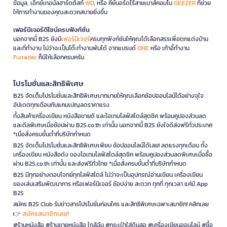
ข้อมูล, เอ็กซ์เทอนัลฮาร์ดดิสก์
WD
, หรือ คีย์บอร์ดไร้สายเมาส์คอมโบ
GEEZER
ที่ช่วย
ให้การทำงานของคุณสะดวกสบายยิ่งขึ้น
เฟอร์นิเจอร์ดีไซน์ครบฟังก์ชั่น
นอกจากนี้ B2S ยังมี
เฟอร์นิเจอร์
ครบทุกฟังก์ชันให้คุณได้เลือกสรรเพื่อตกแต่งบ้าน
และที่ทำงาน ไม่ว่าจะเป็นโต๊ะทำงานพับได้ จากแบรนด์
ONE
หรือ เก้าอี้ทำงาน
Furradec
ก็มีให้เลือกครบครัน
โปรโมชั่นและสิทธิพิเศษ
B2S จัดเต็มโปรโมชั่นและสิทธิพิเศษมากมายให้คุณเลือกช้อปออนไลน์ได้อย่างจุใจ
อัปเดตทุกเดือนกับแคมเปญลดราคาแรง
ทั้งสินค้าเครื่องเขียน หนังสือขายดี และไอเทมไลฟ์สไตล์สุดชิค พร้อมคูปองส่วนลด
และดีลพิเศษเมื่อช้อปผ่าน B2S.co.th เท่านั้น นอกจากนี้ B2S ยังใจดีส่งฟรีทั่วประเทศ
*เมื่อสั่งครบขั้นต่ำที่บริษัทกำหนด
B2S จัดเต็มโปรโมชั่นและสิทธิพิเศษเพียบ ช้อปออนไลน์ได้เลย! ลดแรงทุกเดือน ทั้ง
เครื่องเขียน หนังสือดัง ของไอเทมไลฟ์สไตล์สุดชิค พร้อมคูปองส่วนลดพิเศษเมื่อซื้อ
ผ่าน B2S.co.th เท่านั้น และส่งฟรีทั่วไทย *เมื่อสั่งครบขั้นต่ำที่บริษัทกำหนด
B2S มีทุกอย่างตอบโจทย์ทุกไลฟ์สไตล์ ไม่ว่าจะเป็นอุปกรณ์อ่านเขียน เครื่องเขียน
ของเล่นเสริมพัฒนาการ หรือเฟอร์นิเจอร์ ช้อปง่าย สะดวก ทุกที่ ทุกเวลา แค่มี App
B2S
สมัคร B2S Club รับข่าวสารโปรโมชั่นก่อนใคร และสิทธิพิเศษเฉพาะสมาชิก! คลิกเลย
สมัครสมาชิกเลย!
👉
#ร้านหนังสือ #ร้านขายหนังสือ ใกล้ฉัน #กระเป๋าใส่ดินสอ #เครื่องเขียนออนไลน์ #ซื้อ