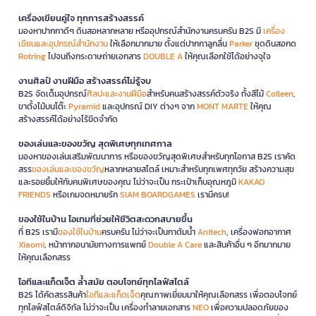
เครื่องเขียนคู่ใจ ทุกการสร้างสรรค์
มองหาปากกาดีๆ ดินสอหลากหลาย หรืออุปกรณ์สำนักงานครบครัน B2S มี
เครื่อง
เขียนและอุปกรณ์สำนักงาน
ให้เลือกมากมาย ตั้งแต่ปากกาลูกลื่น
Parker
ชุดดินสอกด
Rotring
ไปจนถึงกระดาษถ่ายเอกสาร
DOUBLE A
ให้คุณเลือกใช้ได้อย่างจุใจ
งานศิลป์ งานฝีมือ สร้างสรรค์ไม่รู้จบ
B2S จัดเต็มอุปกรณ์
ศิลปะและงานฝีมือ
สำหรับคนสร้างสรรค์ตัวจริง ทั้งสีไม้
Colleen
,
ขาตั้งไม้บนโต๊ะ
Pyramid
และอุปกรณ์ DIY ต่างๆ จาก
MONT MARTE
ให้คุณ
สร้างสรรค์ได้อย่างไร้ขีดจำกัด
ของเล่นและของขวัญ สุดพิเศษทุกเทศกาล
มองหาของเล่นเสริมพัฒนาการ หรือของขวัญสุดพิเศษสำหรับทุกโอกาส B2S เราคัด
สรร
ของเล่นและของขวัญ
หลากหลายสไตล์ เหมาะสำหรับทุกเพศทุกวัย สร้างความสุข
และรอยยิ้มให้กับคนพิเศษของคุณ ไม่ว่าจะเป็น กระเป๋าเก็บอุณหภูมิ
KAKAO
FRIENDS
หรือเกมจดหมายรัก
SIAM BOARDGAMES
เรามีครบ!
ของใช้ในบ้าน ไอเทมที่ช่วยให้ชีวิตสะดวกสบายขึ้น
ที่ B2S เรามี
ของใช้ในบ้าน
ครบครัน ไม่ว่าจะเป็นกาต้มน้ำ
Anitech
, เครื่องฟอกอากาศ
Xiaomi
, หน้ากากอนามัยทางการแพทย์
Double A Care
และสินค้าอื่น ๆ อีกมากมาย
ให้คุณเลือกสรร
ไอทีและแก็ดเจ็ต ล้ำสมัย ตอบโจทย์ทุกไลฟ์สไตล์
B2S ได้คัดสรรสินค้า
ไอทีและแก็ดเจ็ต
คุณภาพเยี่ยมมาให้คุณเลือกสรร เพื่อตอบโจทย์
ทุกไลฟ์สไตล์ดิจิทัล ไม่ว่าจะเป็น เครื่องทำลายเอกสาร
NEO
เพื่อความปลอดภัยของ