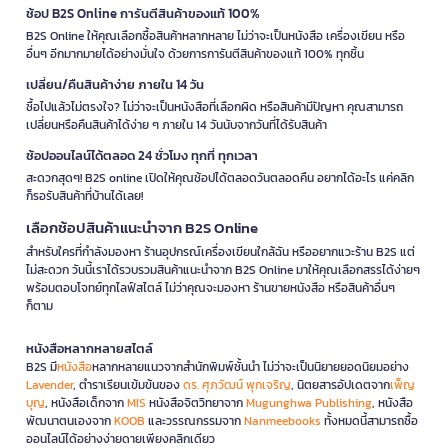
ช้อป B2S Online การันตีสินค้าของแท้ 100%
B2S Online ให้คุณเลือกซื้อสินค้าหลากหลาย ไม่ว่าจะเป็นหนังสือ เครื่องเขียน หรือ
อื่นๆ อีกมากมายได้อย่างมั่นใจ ด้วยการการันตีสินค้าของแท้ 100% ทุกชิ้น
เปลี่ยน/คืนสินค้าง่าย ภายใน 14 วัน
ซื้อไปแล้วไม่ตรงใจ? ไม่ว่าจะเป็นหนังสือที่เลือกผิด หรือสินค้ามีปัญหา คุณสามารถ
เปลี่ยนหรือคืนสินค้าได้ง่าย ๆ ภายใน 14 วันนับจากวันที่ได้รับสินค้า
ช้อปออนไลน์ได้ตลอด 24 ชั่วโมง ทุกที่ ทุกเวลา
สะดวกสุดๆ! B2S online เปิดให้คุณช้อปได้ตลอดวันตลอดคืน อยากได้อะไร แค่คลิก
ก็รอรับสินค้าที่บ้านได้เลย!
เลือกช้อปสินค้าแนะนำจาก B2S Online
สำหรับใครที่กำลังมองหา ร้านอุปกรณ์เครื่องเขียนใกล้ฉัน หรืออยากแวะร้าน B2S แต่
ไม่สะดวก วันนี้เราได้รวบรวมสินค้าแนะนำจาก B2S Online มาให้คุณเลือกสรรได้ง่ายๆ
พร้อมตอบโจทย์ทุกไลฟ์สไตล์ ไม่ว่าคุณจะมองหา ร้านขายหนังสือ หรือสินค้าอื่นๆ
ก็ตาม
หนังสือหลากหลายสไตล์
B2S มี
หนังสือ
หลากหลายแนวจากสำนักพิมพ์ชั้นนำ ไม่ว่าจะเป็นนิยายยอดนิยมอย่าง
Lavender
, ตำราเรียนเข้มข้นของ
ดร. ศุภวัฒน์ พุกเจริญ
, นิตยสารอัปเดตจาก
เพ็ญ
บุญ
, หนังสือเด็กจาก
MIS
หนังสือจิตวิทยาจาก
Mugunghwa Publishing
, หนังสือ
พัฒนาตนเองจาก
KOOB
และวรรณกรรมจาก
Nanmeebooks
ทั้งหมดนี้สามารถซื้อ
ออนไลน์ได้อย่างง่ายดายเพียงคลิกเดียว