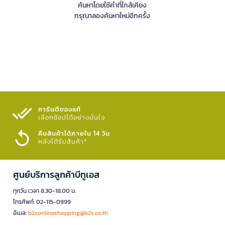
ค้นหาโดยใช้คำที่ใกล้เคียง
กรุณาลองค้นหาใหม่อีกครั้ง
การันตีของแท้
เลือกช้อปได้อย่างมั่นใจ​
คืนสินค้าได้ภายใน 14 วัน
หลังได้รับสินค้า*
ศูนย์บริการลูกค้าบีทูเอส
ทุกวัน เวลา 8.30-18.00 น.
โทรศัพท์: 02-115-0999
อีเมล:
b2sonlineshopping@b2s.co.th