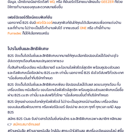
ข้อมูล, เอ็กซ์เทอนัลฮาร์ดดิสก์
WD
, หรือ คีย์บอร์ดไร้สายเมาส์คอมโบ
GEEZER
ที่ช่วย
ให้การทำงานของคุณสะดวกสบายยิ่งขึ้น
เฟอร์นิเจอร์ดีไซน์ครบฟังก์ชั่น
นอกจากนี้ B2S ยังมี
เฟอร์นิเจอร์
ครบทุกฟังก์ชันให้คุณได้เลือกสรรเพื่อตกแต่งบ้าน
และที่ทำงาน ไม่ว่าจะเป็นโต๊ะทำงานพับได้ จากแบรนด์
ONE
หรือ เก้าอี้ทำงาน
Furradec
ก็มีให้เลือกครบครัน
โปรโมชั่นและสิทธิพิเศษ
B2S จัดเต็มโปรโมชั่นและสิทธิพิเศษมากมายให้คุณเลือกช้อปออนไลน์ได้อย่างจุใจ
อัปเดตทุกเดือนกับแคมเปญลดราคาแรง
ทั้งสินค้าเครื่องเขียน หนังสือขายดี และไอเทมไลฟ์สไตล์สุดชิค พร้อมคูปองส่วนลด
และดีลพิเศษเมื่อช้อปผ่าน B2S.co.th เท่านั้น นอกจากนี้ B2S ยังใจดีส่งฟรีทั่วประเทศ
*เมื่อสั่งครบขั้นต่ำที่บริษัทกำหนด
B2S จัดเต็มโปรโมชั่นและสิทธิพิเศษเพียบ ช้อปออนไลน์ได้เลย! ลดแรงทุกเดือน ทั้ง
เครื่องเขียน หนังสือดัง ของไอเทมไลฟ์สไตล์สุดชิค พร้อมคูปองส่วนลดพิเศษเมื่อซื้อ
ผ่าน B2S.co.th เท่านั้น และส่งฟรีทั่วไทย *เมื่อสั่งครบขั้นต่ำที่บริษัทกำหนด
B2S มีทุกอย่างตอบโจทย์ทุกไลฟ์สไตล์ ไม่ว่าจะเป็นอุปกรณ์อ่านเขียน เครื่องเขียน
ของเล่นเสริมพัฒนาการ หรือเฟอร์นิเจอร์ ช้อปง่าย สะดวก ทุกที่ ทุกเวลา แค่มี App
B2S
สมัคร B2S Club รับข่าวสารโปรโมชั่นก่อนใคร และสิทธิพิเศษเฉพาะสมาชิก! คลิกเลย
สมัครสมาชิกเลย!
👉
#ร้านหนังสือ #ร้านขายหนังสือ ใกล้ฉัน #กระเป๋าใส่ดินสอ #เครื่องเขียนออนไลน์ #ซื้อ