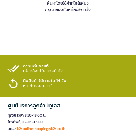
ค้นหาโดยใช้คำที่ใกล้เคียง
กรุณาลองค้นหาใหม่อีกครั้ง
การันตีของแท้
เลือกช้อปได้อย่างมั่นใจ​
คืนสินค้าได้ภายใน 14 วัน
หลังได้รับสินค้า*
ศูนย์บริการลูกค้าบีทูเอส
ทุกวัน เวลา 8.30-18.00 น.
โทรศัพท์: 02-115-0999
อีเมล:
b2sonlineshopping@b2s.co.th