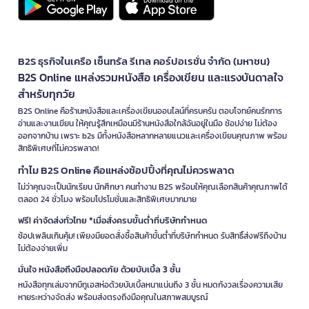
B2S ธุรกิจในเครือ เซ็นทรัล รีเทล คอร์ปอเรชั่น จำกัด (มหาชน)
B2S Online แหล่งรวมหนังสือ เครื่องเขียน และแรงบันดาลใจ
สำหรับทุกวัย
B2S Online คือร้านหนังสือและเครื่องเขียนออนไลน์ที่ครบครัน ตอบโจทย์คนรักการ
อ่านและงานเขียน ให้คุณรู้สึกเหมือนมีร้านหนังสือใกล้ฉันอยู่ในมือ ช้อปง่าย ไม่ต้อง
ออกจากบ้าน เพราะ b2s มีทั้งหนังสือหลากหลายแนวและเครื่องเขียนคุณภาพ พร้อม
สิทธิพิเศษที่ไม่ควรพลาด!
ทำไม B2S Online คือแหล่งช้อปปิ้งที่คุณไม่ควรพลาด
ไม่ว่าคุณจะเป็นนักเรียน นักศึกษา คนทำงาน B2S พร้อมให้คุณเลือกสินค้าคุณภาพได้
ตลอด 24 ชั่วโมง พร้อมโปรโมชั่นและสิทธิพิเศษมากมาย
ฟรี! ค่าจัดส่งทั่วไทย *เมื่อสั่งครบขั้นต่ำที่บริษัทกำหนด
ช้อปเพลินเกินคุ้ม! เพียงมียอดสั่งซื้อสินค้าขั้นต่ำที่บริษัทกำหนด รับสิทธิ์ส่งฟรีถึงบ้าน
ไม่ต้องจ่ายเพิ่ม
มั่นใจ หนังสือถึงมือปลอดภัย ด้วยบับเบิ้ล 3 ชั้น
หนังสือทุกเล่มจากบีทูเอสห่อด้วยบับเบิ้ลหนาแน่นถึง 3 ชั้น หมดกังวลเรื่องความเสีย
หายระหว่างจัดส่ง พร้อมส่งตรงถึงมือคุณในสภาพสมบูรณ์