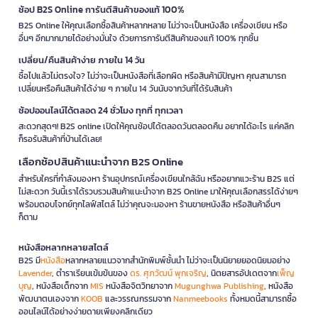
ช้อป B2S Online การันตีสินค้าของแท้ 100%
B2S Online ให้คุณเลือกซื้อสินค้าหลากหลาย ไม่ว่าจะเป็นหนังสือ เครื่องเขียน หรือ
อื่นๆ อีกมากมายได้อย่างมั่นใจ ด้วยการการันตีสินค้าของแท้ 100% ทุกชิ้น
เปลี่ยน/คืนสินค้าง่าย ภายใน 14 วัน
ซื้อไปแล้วไม่ตรงใจ? ไม่ว่าจะเป็นหนังสือที่เลือกผิด หรือสินค้ามีปัญหา คุณสามารถ
เปลี่ยนหรือคืนสินค้าได้ง่าย ๆ ภายใน 14 วันนับจากวันที่ได้รับสินค้า
ช้อปออนไลน์ได้ตลอด 24 ชั่วโมง ทุกที่ ทุกเวลา
สะดวกสุดๆ! B2S online เปิดให้คุณช้อปได้ตลอดวันตลอดคืน อยากได้อะไร แค่คลิก
ก็รอรับสินค้าที่บ้านได้เลย!
เลือกช้อปสินค้าแนะนำจาก B2S Online
สำหรับใครที่กำลังมองหา ร้านอุปกรณ์เครื่องเขียนใกล้ฉัน หรืออยากแวะร้าน B2S แต่
ไม่สะดวก วันนี้เราได้รวบรวมสินค้าแนะนำจาก B2S Online มาให้คุณเลือกสรรได้ง่ายๆ
พร้อมตอบโจทย์ทุกไลฟ์สไตล์ ไม่ว่าคุณจะมองหา ร้านขายหนังสือ หรือสินค้าอื่นๆ
ก็ตาม
หนังสือหลากหลายสไตล์
B2S มี
หนังสือ
หลากหลายแนวจากสำนักพิมพ์ชั้นนำ ไม่ว่าจะเป็นนิยายยอดนิยมอย่าง
Lavender
, ตำราเรียนเข้มข้นของ
ดร. ศุภวัฒน์ พุกเจริญ
, นิตยสารอัปเดตจาก
เพ็ญ
บุญ
, หนังสือเด็กจาก
MIS
หนังสือจิตวิทยาจาก
Mugunghwa Publishing
, หนังสือ
พัฒนาตนเองจาก
KOOB
และวรรณกรรมจาก
Nanmeebooks
ทั้งหมดนี้สามารถซื้อ
ออนไลน์ได้อย่างง่ายดายเพียงคลิกเดียว