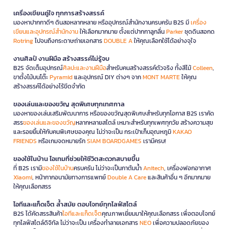
เครื่องเขียนคู่ใจ ทุกการสร้างสรรค์
มองหาปากกาดีๆ ดินสอหลากหลาย หรืออุปกรณ์สำนักงานครบครัน B2S มี
เครื่อง
เขียนและอุปกรณ์สำนักงาน
ให้เลือกมากมาย ตั้งแต่ปากกาลูกลื่น
Parker
ชุดดินสอกด
Rotring
ไปจนถึงกระดาษถ่ายเอกสาร
DOUBLE A
ให้คุณเลือกใช้ได้อย่างจุใจ
งานศิลป์ งานฝีมือ สร้างสรรค์ไม่รู้จบ
B2S จัดเต็มอุปกรณ์
ศิลปะและงานฝีมือ
สำหรับคนสร้างสรรค์ตัวจริง ทั้งสีไม้
Colleen
,
ขาตั้งไม้บนโต๊ะ
Pyramid
และอุปกรณ์ DIY ต่างๆ จาก
MONT MARTE
ให้คุณ
สร้างสรรค์ได้อย่างไร้ขีดจำกัด
ของเล่นและของขวัญ สุดพิเศษทุกเทศกาล
มองหาของเล่นเสริมพัฒนาการ หรือของขวัญสุดพิเศษสำหรับทุกโอกาส B2S เราคัด
สรร
ของเล่นและของขวัญ
หลากหลายสไตล์ เหมาะสำหรับทุกเพศทุกวัย สร้างความสุข
และรอยยิ้มให้กับคนพิเศษของคุณ ไม่ว่าจะเป็น กระเป๋าเก็บอุณหภูมิ
KAKAO
FRIENDS
หรือเกมจดหมายรัก
SIAM BOARDGAMES
เรามีครบ!
ของใช้ในบ้าน ไอเทมที่ช่วยให้ชีวิตสะดวกสบายขึ้น
ที่ B2S เรามี
ของใช้ในบ้าน
ครบครัน ไม่ว่าจะเป็นกาต้มน้ำ
Anitech
, เครื่องฟอกอากาศ
Xiaomi
, หน้ากากอนามัยทางการแพทย์
Double A Care
และสินค้าอื่น ๆ อีกมากมาย
ให้คุณเลือกสรร
ไอทีและแก็ดเจ็ต ล้ำสมัย ตอบโจทย์ทุกไลฟ์สไตล์
B2S ได้คัดสรรสินค้า
ไอทีและแก็ดเจ็ต
คุณภาพเยี่ยมมาให้คุณเลือกสรร เพื่อตอบโจทย์
ทุกไลฟ์สไตล์ดิจิทัล ไม่ว่าจะเป็น เครื่องทำลายเอกสาร
NEO
เพื่อความปลอดภัยของ