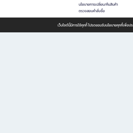
นโยบายการเปลี่ยน/คืนสินค้า
ตรวจสอบคำสั่งซื้อ
เว็บไซต์นี้มีการใช้คุกกี้ โปรดยอมรับนโยบายคุกกี้เพื่
B2S ธุรกิจในเครือ เซ็นทรัล รีเทล คอร์ปอเรชั่น จำกัด (มหาชน)
B2S Online แหล่งรวมหนังสือ เครื่องเขียน และแรงบันดาลใจสำหรับ
B2S Online คือร้านหนังสือและเครื่องเขียนออนไลน์ที่ครบครัน ตอบโจทย์คนรักการอ่านและงานเ
ทำไม B2S Online คือแหล่งช้อปปิ้งที่คุณไม่ควรพลาด
ไม่ว่าคุณจะเป็นนักเรียน นักศึกษา คนทำงาน B2S พร้อมให้คุณเลือกสินค้าคุณภาพได้ตลอด 24