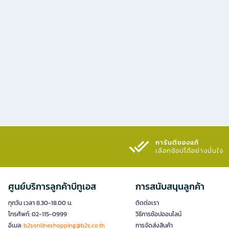
การันตีของแท้
เลือกช้อปได้อย่างมั่นใจ​
ศูนย์บริการลูกค้าบีทูเอส
การสนับสนุนลูกค้า
ทุกวัน เวลา 8.30-18.00 น.
ติดต่อเรา
โทรศัพท์: 02-115-0999
วิธีการช้อปออนไลน์
อีเมล:
b2sonlineshopping@b2s.co.th
การจัดส่งสินค้า