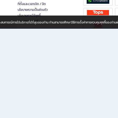
ที่ตั้งและเวลาเปิด / ปิด
นโยบายความเป็นส่วนตัว
นโยบายการใช้คุกกี้
นักลงทุนสัมพันธ์
อประสบการณ์การใช้บริการที่ดีที่สุดของท่าน ท่านสามารถศึกษาวิธีการตั้งค่าการควบคุมคุกกี้ของท่าน
ทุกวัย
ขียน ให้คุณรู้สึกเหมือนมีร้านหนังสือใกล้ฉันอยู่ในมือ ช้อปง่าย ไม่ต้องออกจากบ้าน เพราะ b2
 ชั่วโมง พร้อมโปรโมชั่นและสิทธิพิเศษมากมาย