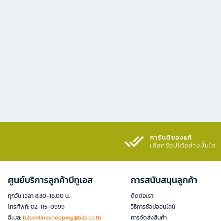
การันตีของแท้
เลือกช้อปได้อย่างมั่นใจ​
ศูนย์บริการลูกค้าบีทูเอส
การสนับสนุนลูกค้า
ทุกวัน เวลา 8.30-18.00 น.
ติดต่อเรา
โทรศัพท์: 02-115-0999
วิธีการช้อปออนไลน์
อีเมล:
b2sonlineshopping@b2s.co.th
การจัดส่งสินค้า