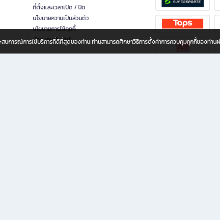
ที่ตั้งและเวลาเปิด / ปิด
นโยบายความเป็นส่วนตัว
นโยบายการใช้คุกกี้
นักลงทุนสัมพันธ์
อประสบการณ์การใช้บริการที่ดีที่สุดของท่าน ท่านสามารถศึกษาวิธีการตั้งค่าการควบคุมคุกกี้ของท่าน
ทุกวัย
ขียน ให้คุณรู้สึกเหมือนมีร้านหนังสือใกล้ฉันอยู่ในมือ ช้อปง่าย ไม่ต้องออกจากบ้าน เพราะ b2
 ชั่วโมง พร้อมโปรโมชั่นและสิทธิพิเศษมากมาย