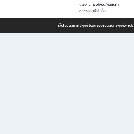
นโยบายการเปลี่ยน/คืนสินค้า
ตรวจสอบคำสั่งซื้อ
เว็บไซต์นี้มีการใช้คุกกี้ โปรดยอมรับนโยบายคุกกี้เพื่
B2S ธุรกิจในเครือ เซ็นทรัล รีเทล คอร์ปอเรชั่น จำกัด (มหาชน)
B2S Online แหล่งรวมหนังสือ เครื่องเขียน และแรงบันดาลใจสำหรับ
B2S Online คือร้านหนังสือและเครื่องเขียนออนไลน์ที่ครบครัน ตอบโจทย์คนรักการอ่านและงานเ
ทำไม B2S Online คือแหล่งช้อปปิ้งที่คุณไม่ควรพลาด
ไม่ว่าคุณจะเป็นนักเรียน นักศึกษา คนทำงาน B2S พร้อมให้คุณเลือกสินค้าคุณภาพได้ตลอด 24