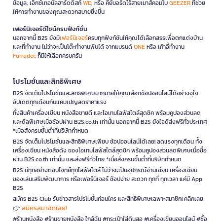
ข้อมูล, เอ็กซ์เทอนัลฮาร์ดดิสก์
WD
, หรือ คีย์บอร์ดไร้สายเมาส์คอมโบ
GEEZER
ที่ช่วย
ให้การทำงานของคุณสะดวกสบายยิ่งขึ้น
เฟอร์นิเจอร์ดีไซน์ครบฟังก์ชั่น
นอกจากนี้ B2S ยังมี
เฟอร์นิเจอร์
ครบทุกฟังก์ชันให้คุณได้เลือกสรรเพื่อตกแต่งบ้าน
และที่ทำงาน ไม่ว่าจะเป็นโต๊ะทำงานพับได้ จากแบรนด์
ONE
หรือ เก้าอี้ทำงาน
Furradec
ก็มีให้เลือกครบครัน
โปรโมชั่นและสิทธิพิเศษ
B2S จัดเต็มโปรโมชั่นและสิทธิพิเศษมากมายให้คุณเลือกช้อปออนไลน์ได้อย่างจุใจ
อัปเดตทุกเดือนกับแคมเปญลดราคาแรง
ทั้งสินค้าเครื่องเขียน หนังสือขายดี และไอเทมไลฟ์สไตล์สุดชิค พร้อมคูปองส่วนลด
และดีลพิเศษเมื่อช้อปผ่าน B2S.co.th เท่านั้น นอกจากนี้ B2S ยังใจดีส่งฟรีทั่วประเทศ
*เมื่อสั่งครบขั้นต่ำที่บริษัทกำหนด
B2S จัดเต็มโปรโมชั่นและสิทธิพิเศษเพียบ ช้อปออนไลน์ได้เลย! ลดแรงทุกเดือน ทั้ง
เครื่องเขียน หนังสือดัง ของไอเทมไลฟ์สไตล์สุดชิค พร้อมคูปองส่วนลดพิเศษเมื่อซื้อ
ผ่าน B2S.co.th เท่านั้น และส่งฟรีทั่วไทย *เมื่อสั่งครบขั้นต่ำที่บริษัทกำหนด
B2S มีทุกอย่างตอบโจทย์ทุกไลฟ์สไตล์ ไม่ว่าจะเป็นอุปกรณ์อ่านเขียน เครื่องเขียน
ของเล่นเสริมพัฒนาการ หรือเฟอร์นิเจอร์ ช้อปง่าย สะดวก ทุกที่ ทุกเวลา แค่มี App
B2S
สมัคร B2S Club รับข่าวสารโปรโมชั่นก่อนใคร และสิทธิพิเศษเฉพาะสมาชิก! คลิกเลย
สมัครสมาชิกเลย!
👉
#ร้านหนังสือ #ร้านขายหนังสือ ใกล้ฉัน #กระเป๋าใส่ดินสอ #เครื่องเขียนออนไลน์ #ซื้อ