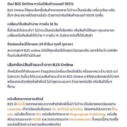
ช้อป B2S Online การันตีสินค้าของแท้ 100%
B2S Online ให้คุณเลือกซื้อสินค้าหลากหลาย ไม่ว่าจะเป็นหนังสือ เครื่องเขียน หรือ
อื่นๆ อีกมากมายได้อย่างมั่นใจ ด้วยการการันตีสินค้าของแท้ 100% ทุกชิ้น
เปลี่ยน/คืนสินค้าง่าย ภายใน 14 วัน
ซื้อไปแล้วไม่ตรงใจ? ไม่ว่าจะเป็นหนังสือที่เลือกผิด หรือสินค้ามีปัญหา คุณสามารถ
เปลี่ยนหรือคืนสินค้าได้ง่าย ๆ ภายใน 14 วันนับจากวันที่ได้รับสินค้า
ช้อปออนไลน์ได้ตลอด 24 ชั่วโมง ทุกที่ ทุกเวลา
สะดวกสุดๆ! B2S online เปิดให้คุณช้อปได้ตลอดวันตลอดคืน อยากได้อะไร แค่คลิก
ก็รอรับสินค้าที่บ้านได้เลย!
เลือกช้อปสินค้าแนะนำจาก B2S Online
สำหรับใครที่กำลังมองหา ร้านอุปกรณ์เครื่องเขียนใกล้ฉัน หรืออยากแวะร้าน B2S แต่
ไม่สะดวก วันนี้เราได้รวบรวมสินค้าแนะนำจาก B2S Online มาให้คุณเลือกสรรได้ง่ายๆ
พร้อมตอบโจทย์ทุกไลฟ์สไตล์ ไม่ว่าคุณจะมองหา ร้านขายหนังสือ หรือสินค้าอื่นๆ
ก็ตาม
หนังสือหลากหลายสไตล์
B2S มี
หนังสือ
หลากหลายแนวจากสำนักพิมพ์ชั้นนำ ไม่ว่าจะเป็นนิยายยอดนิยมอย่าง
Lavender
, ตำราเรียนเข้มข้นของ
ดร. ศุภวัฒน์ พุกเจริญ
, นิตยสารอัปเดตจาก
เพ็ญ
บุญ
, หนังสือเด็กจาก
MIS
หนังสือจิตวิทยาจาก
Mugunghwa Publishing
, หนังสือ
พัฒนาตนเองจาก
KOOB
และวรรณกรรมจาก
Nanmeebooks
ทั้งหมดนี้สามารถซื้อ
ออนไลน์ได้อย่างง่ายดายเพียงคลิกเดียว