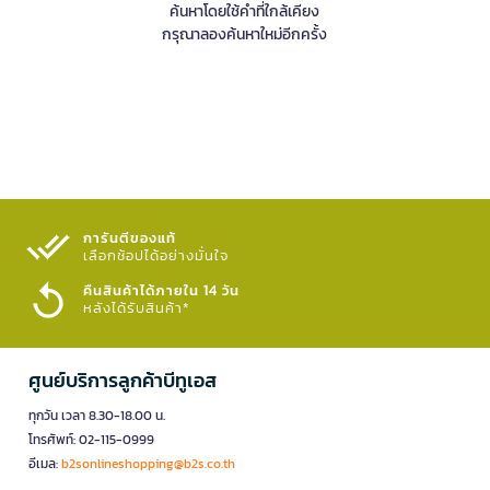
ค้นหาโดยใช้คำที่ใกล้เคียง
กรุณาลองค้นหาใหม่อีกครั้ง
การันตีของแท้
เลือกช้อปได้อย่างมั่นใจ​
คืนสินค้าได้ภายใน 14 วัน
หลังได้รับสินค้า*
ศูนย์บริการลูกค้าบีทูเอส
ทุกวัน เวลา 8.30-18.00 น.
โทรศัพท์: 02-115-0999
อีเมล:
b2sonlineshopping@b2s.co.th