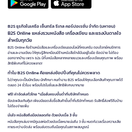
B2S ธุรกิจในเครือ เซ็นทรัล รีเทล คอร์ปอเรชั่น จำกัด (มหาชน)
B2S Online แหล่งรวมหนังสือ เครื่องเขียน และแรงบันดาลใจ
สำหรับทุกวัย
B2S Online คือร้านหนังสือและเครื่องเขียนออนไลน์ที่ครบครัน ตอบโจทย์คนรักการ
อ่านและงานเขียน ให้คุณรู้สึกเหมือนมีร้านหนังสือใกล้ฉันอยู่ในมือ ช้อปง่าย ไม่ต้อง
ออกจากบ้าน เพราะ b2s มีทั้งหนังสือหลากหลายแนวและเครื่องเขียนคุณภาพ พร้อม
สิทธิพิเศษที่ไม่ควรพลาด!
ทำไม B2S Online คือแหล่งช้อปปิ้งที่คุณไม่ควรพลาด
ไม่ว่าคุณจะเป็นนักเรียน นักศึกษา คนทำงาน B2S พร้อมให้คุณเลือกสินค้าคุณภาพได้
ตลอด 24 ชั่วโมง พร้อมโปรโมชั่นและสิทธิพิเศษมากมาย
ฟรี! ค่าจัดส่งทั่วไทย *เมื่อสั่งครบขั้นต่ำที่บริษัทกำหนด
ช้อปเพลินเกินคุ้ม! เพียงมียอดสั่งซื้อสินค้าขั้นต่ำที่บริษัทกำหนด รับสิทธิ์ส่งฟรีถึงบ้าน
ไม่ต้องจ่ายเพิ่ม
มั่นใจ หนังสือถึงมือปลอดภัย ด้วยบับเบิ้ล 3 ชั้น
หนังสือทุกเล่มจากบีทูเอสห่อด้วยบับเบิ้ลหนาแน่นถึง 3 ชั้น หมดกังวลเรื่องความเสีย
หายระหว่างจัดส่ง พร้อมส่งตรงถึงมือคุณในสภาพสมบูรณ์