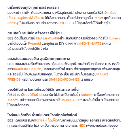
เครื่องเขียนคู่ใจ ทุกการสร้างสรรค์
มองหาปากกาดีๆ ดินสอหลากหลาย หรืออุปกรณ์สำนักงานครบครัน B2S มี
เครื่อง
เขียนและอุปกรณ์สำนักงาน
ให้เลือกมากมาย ตั้งแต่ปากกาลูกลื่น
Parker
ชุดดินสอกด
Rotring
ไปจนถึงกระดาษถ่ายเอกสาร
DOUBLE A
ให้คุณเลือกใช้ได้อย่างจุใจ
งานศิลป์ งานฝีมือ สร้างสรรค์ไม่รู้จบ
B2S จัดเต็มอุปกรณ์
ศิลปะและงานฝีมือ
สำหรับคนสร้างสรรค์ตัวจริง ทั้งสีไม้
Colleen
,
ขาตั้งไม้บนโต๊ะ
Pyramid
และอุปกรณ์ DIY ต่างๆ จาก
MONT MARTE
ให้คุณ
สร้างสรรค์ได้อย่างไร้ขีดจำกัด
ของเล่นและของขวัญ สุดพิเศษทุกเทศกาล
มองหาของเล่นเสริมพัฒนาการ หรือของขวัญสุดพิเศษสำหรับทุกโอกาส B2S เราคัด
สรร
ของเล่นและของขวัญ
หลากหลายสไตล์ เหมาะสำหรับทุกเพศทุกวัย สร้างความสุข
และรอยยิ้มให้กับคนพิเศษของคุณ ไม่ว่าจะเป็น กระเป๋าเก็บอุณหภูมิ
KAKAO
FRIENDS
หรือเกมจดหมายรัก
SIAM BOARDGAMES
เรามีครบ!
ของใช้ในบ้าน ไอเทมที่ช่วยให้ชีวิตสะดวกสบายขึ้น
ที่ B2S เรามี
ของใช้ในบ้าน
ครบครัน ไม่ว่าจะเป็นกาต้มน้ำ
Anitech
, เครื่องฟอกอากาศ
Xiaomi
, หน้ากากอนามัยทางการแพทย์
Double A Care
และสินค้าอื่น ๆ อีกมากมาย
ให้คุณเลือกสรร
ไอทีและแก็ดเจ็ต ล้ำสมัย ตอบโจทย์ทุกไลฟ์สไตล์
B2S ได้คัดสรรสินค้า
ไอทีและแก็ดเจ็ต
คุณภาพเยี่ยมมาให้คุณเลือกสรร เพื่อตอบโจทย์
ทุกไลฟ์สไตล์ดิจิทัล ไม่ว่าจะเป็น เครื่องทำลายเอกสาร
NEO
เพื่อความปลอดภัยของ