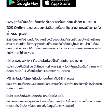
B2S ธุรกิจในเครือ เซ็นทรัล รีเทล คอร์ปอเรชั่น จำกัด (มหาชน)
B2S Online แหล่งรวมหนังสือ เครื่องเขียน และแรงบันดาลใจ
สำหรับทุกวัย
B2S Online คือร้านหนังสือและเครื่องเขียนออนไลน์ที่ครบครัน ตอบโจทย์คนรักการ
อ่านและงานเขียน ให้คุณรู้สึกเหมือนมีร้านหนังสือใกล้ฉันอยู่ในมือ ช้อปง่าย ไม่ต้อง
ออกจากบ้าน เพราะ b2s มีทั้งหนังสือหลากหลายแนวและเครื่องเขียนคุณภาพ พร้อม
สิทธิพิเศษที่ไม่ควรพลาด!
ทำไม B2S Online คือแหล่งช้อปปิ้งที่คุณไม่ควรพลาด
ไม่ว่าคุณจะเป็นนักเรียน นักศึกษา คนทำงาน B2S พร้อมให้คุณเลือกสินค้าคุณภาพได้
ตลอด 24 ชั่วโมง พร้อมโปรโมชั่นและสิทธิพิเศษมากมาย
ฟรี! ค่าจัดส่งทั่วไทย *เมื่อสั่งครบขั้นต่ำที่บริษัทกำหนด
ช้อปเพลินเกินคุ้ม! เพียงมียอดสั่งซื้อสินค้าขั้นต่ำที่บริษัทกำหนด รับสิทธิ์ส่งฟรีถึงบ้าน
ไม่ต้องจ่ายเพิ่ม
มั่นใจ หนังสือถึงมือปลอดภัย ด้วยบับเบิ้ล 3 ชั้น
หนังสือทุกเล่มจากบีทูเอสห่อด้วยบับเบิ้ลหนาแน่นถึง 3 ชั้น หมดกังวลเรื่องความเสีย
หายระหว่างจัดส่ง พร้อมส่งตรงถึงมือคุณในสภาพสมบูรณ์