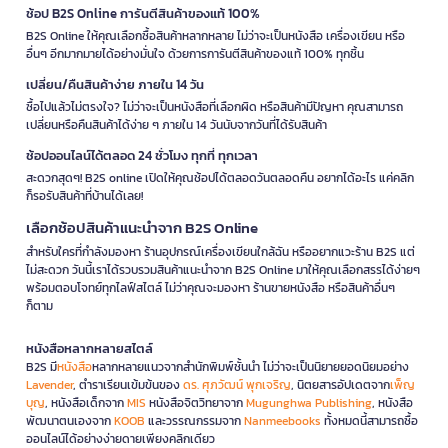
ช้อป B2S Online การันตีสินค้าของแท้ 100%
B2S Online ให้คุณเลือกซื้อสินค้าหลากหลาย ไม่ว่าจะเป็นหนังสือ เครื่องเขียน หรือ
อื่นๆ อีกมากมายได้อย่างมั่นใจ ด้วยการการันตีสินค้าของแท้ 100% ทุกชิ้น
เปลี่ยน/คืนสินค้าง่าย ภายใน 14 วัน
ซื้อไปแล้วไม่ตรงใจ? ไม่ว่าจะเป็นหนังสือที่เลือกผิด หรือสินค้ามีปัญหา คุณสามารถ
เปลี่ยนหรือคืนสินค้าได้ง่าย ๆ ภายใน 14 วันนับจากวันที่ได้รับสินค้า
ช้อปออนไลน์ได้ตลอด 24 ชั่วโมง ทุกที่ ทุกเวลา
สะดวกสุดๆ! B2S online เปิดให้คุณช้อปได้ตลอดวันตลอดคืน อยากได้อะไร แค่คลิก
ก็รอรับสินค้าที่บ้านได้เลย!
เลือกช้อปสินค้าแนะนำจาก B2S Online
สำหรับใครที่กำลังมองหา ร้านอุปกรณ์เครื่องเขียนใกล้ฉัน หรืออยากแวะร้าน B2S แต่
ไม่สะดวก วันนี้เราได้รวบรวมสินค้าแนะนำจาก B2S Online มาให้คุณเลือกสรรได้ง่ายๆ
พร้อมตอบโจทย์ทุกไลฟ์สไตล์ ไม่ว่าคุณจะมองหา ร้านขายหนังสือ หรือสินค้าอื่นๆ
ก็ตาม
หนังสือหลากหลายสไตล์
B2S มี
หนังสือ
หลากหลายแนวจากสำนักพิมพ์ชั้นนำ ไม่ว่าจะเป็นนิยายยอดนิยมอย่าง
Lavender
, ตำราเรียนเข้มข้นของ
ดร. ศุภวัฒน์ พุกเจริญ
, นิตยสารอัปเดตจาก
เพ็ญ
บุญ
, หนังสือเด็กจาก
MIS
หนังสือจิตวิทยาจาก
Mugunghwa Publishing
, หนังสือ
พัฒนาตนเองจาก
KOOB
และวรรณกรรมจาก
Nanmeebooks
ทั้งหมดนี้สามารถซื้อ
ออนไลน์ได้อย่างง่ายดายเพียงคลิกเดียว