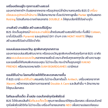
เครื่องเขียนคู่ใจ ทุกการสร้างสรรค์
มองหาปากกาดีๆ ดินสอหลากหลาย หรืออุปกรณ์สำนักงานครบครัน B2S มี
เครื่อง
เขียนและอุปกรณ์สำนักงาน
ให้เลือกมากมาย ตั้งแต่ปากกาลูกลื่น
Parker
ชุดดินสอกด
Rotring
ไปจนถึงกระดาษถ่ายเอกสาร
DOUBLE A
ให้คุณเลือกใช้ได้อย่างจุใจ
งานศิลป์ งานฝีมือ สร้างสรรค์ไม่รู้จบ
B2S จัดเต็มอุปกรณ์
ศิลปะและงานฝีมือ
สำหรับคนสร้างสรรค์ตัวจริง ทั้งสีไม้
Colleen
,
ขาตั้งไม้บนโต๊ะ
Pyramid
และอุปกรณ์ DIY ต่างๆ จาก
MONT MARTE
ให้คุณ
สร้างสรรค์ได้อย่างไร้ขีดจำกัด
ของเล่นและของขวัญ สุดพิเศษทุกเทศกาล
มองหาของเล่นเสริมพัฒนาการ หรือของขวัญสุดพิเศษสำหรับทุกโอกาส B2S เราคัด
สรร
ของเล่นและของขวัญ
หลากหลายสไตล์ เหมาะสำหรับทุกเพศทุกวัย สร้างความสุข
และรอยยิ้มให้กับคนพิเศษของคุณ ไม่ว่าจะเป็น กระเป๋าเก็บอุณหภูมิ
KAKAO
FRIENDS
หรือเกมจดหมายรัก
SIAM BOARDGAMES
เรามีครบ!
ของใช้ในบ้าน ไอเทมที่ช่วยให้ชีวิตสะดวกสบายขึ้น
ที่ B2S เรามี
ของใช้ในบ้าน
ครบครัน ไม่ว่าจะเป็นกาต้มน้ำ
Anitech
, เครื่องฟอกอากาศ
Xiaomi
, หน้ากากอนามัยทางการแพทย์
Double A Care
และสินค้าอื่น ๆ อีกมากมาย
ให้คุณเลือกสรร
ไอทีและแก็ดเจ็ต ล้ำสมัย ตอบโจทย์ทุกไลฟ์สไตล์
B2S ได้คัดสรรสินค้า
ไอทีและแก็ดเจ็ต
คุณภาพเยี่ยมมาให้คุณเลือกสรร เพื่อตอบโจทย์
ทุกไลฟ์สไตล์ดิจิทัล ไม่ว่าจะเป็น เครื่องทำลายเอกสาร
NEO
เพื่อความปลอดภัยของ