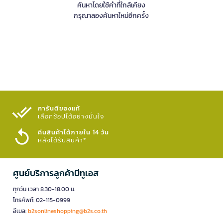
ค้นหาโดยใช้คำที่ใกล้เคียง
กรุณาลองค้นหาใหม่อีกครั้ง
การันตีของแท้
เลือกช้อปได้อย่างมั่นใจ​
คืนสินค้าได้ภายใน 14 วัน
หลังได้รับสินค้า*
ศูนย์บริการลูกค้าบีทูเอส
ทุกวัน เวลา 8.30-18.00 น.
โทรศัพท์: 02-115-0999
อีเมล:
b2sonlineshopping@b2s.co.th