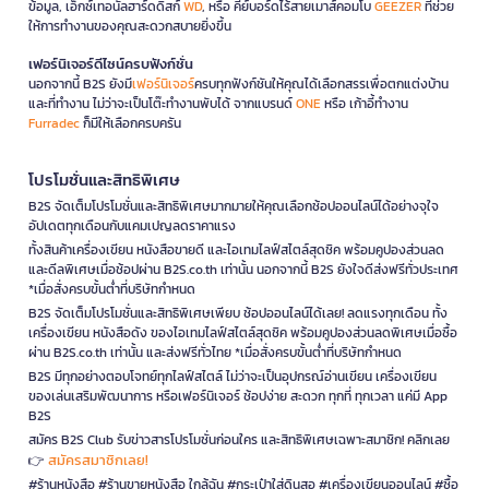
ข้อมูล, เอ็กซ์เทอนัลฮาร์ดดิสก์
WD
, หรือ คีย์บอร์ดไร้สายเมาส์คอมโบ
GEEZER
ที่ช่วย
ให้การทำงานของคุณสะดวกสบายยิ่งขึ้น
เฟอร์นิเจอร์ดีไซน์ครบฟังก์ชั่น
นอกจากนี้ B2S ยังมี
เฟอร์นิเจอร์
ครบทุกฟังก์ชันให้คุณได้เลือกสรรเพื่อตกแต่งบ้าน
และที่ทำงาน ไม่ว่าจะเป็นโต๊ะทำงานพับได้ จากแบรนด์
ONE
หรือ เก้าอี้ทำงาน
Furradec
ก็มีให้เลือกครบครัน
โปรโมชั่นและสิทธิพิเศษ
B2S จัดเต็มโปรโมชั่นและสิทธิพิเศษมากมายให้คุณเลือกช้อปออนไลน์ได้อย่างจุใจ
อัปเดตทุกเดือนกับแคมเปญลดราคาแรง
ทั้งสินค้าเครื่องเขียน หนังสือขายดี และไอเทมไลฟ์สไตล์สุดชิค พร้อมคูปองส่วนลด
และดีลพิเศษเมื่อช้อปผ่าน B2S.co.th เท่านั้น นอกจากนี้ B2S ยังใจดีส่งฟรีทั่วประเทศ
*เมื่อสั่งครบขั้นต่ำที่บริษัทกำหนด
B2S จัดเต็มโปรโมชั่นและสิทธิพิเศษเพียบ ช้อปออนไลน์ได้เลย! ลดแรงทุกเดือน ทั้ง
เครื่องเขียน หนังสือดัง ของไอเทมไลฟ์สไตล์สุดชิค พร้อมคูปองส่วนลดพิเศษเมื่อซื้อ
ผ่าน B2S.co.th เท่านั้น และส่งฟรีทั่วไทย *เมื่อสั่งครบขั้นต่ำที่บริษัทกำหนด
B2S มีทุกอย่างตอบโจทย์ทุกไลฟ์สไตล์ ไม่ว่าจะเป็นอุปกรณ์อ่านเขียน เครื่องเขียน
ของเล่นเสริมพัฒนาการ หรือเฟอร์นิเจอร์ ช้อปง่าย สะดวก ทุกที่ ทุกเวลา แค่มี App
B2S
สมัคร B2S Club รับข่าวสารโปรโมชั่นก่อนใคร และสิทธิพิเศษเฉพาะสมาชิก! คลิกเลย
สมัครสมาชิกเลย!
👉
#ร้านหนังสือ #ร้านขายหนังสือ ใกล้ฉัน #กระเป๋าใส่ดินสอ #เครื่องเขียนออนไลน์ #ซื้อ