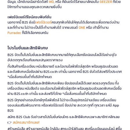
ข้อมูล, เอ็กซ์เทอนัลฮาร์ดดิสก์
WD
, หรือ คีย์บอร์ดไร้สายเมาส์คอมโบ
GEEZER
ที่ช่วย
ให้การทำงานของคุณสะดวกสบายยิ่งขึ้น
เฟอร์นิเจอร์ดีไซน์ครบฟังก์ชั่น
นอกจากนี้ B2S ยังมี
เฟอร์นิเจอร์
ครบทุกฟังก์ชันให้คุณได้เลือกสรรเพื่อตกแต่งบ้าน
และที่ทำงาน ไม่ว่าจะเป็นโต๊ะทำงานพับได้ จากแบรนด์
ONE
หรือ เก้าอี้ทำงาน
Furradec
ก็มีให้เลือกครบครัน
โปรโมชั่นและสิทธิพิเศษ
B2S จัดเต็มโปรโมชั่นและสิทธิพิเศษมากมายให้คุณเลือกช้อปออนไลน์ได้อย่างจุใจ
อัปเดตทุกเดือนกับแคมเปญลดราคาแรง
ทั้งสินค้าเครื่องเขียน หนังสือขายดี และไอเทมไลฟ์สไตล์สุดชิค พร้อมคูปองส่วนลด
และดีลพิเศษเมื่อช้อปผ่าน B2S.co.th เท่านั้น นอกจากนี้ B2S ยังใจดีส่งฟรีทั่วประเทศ
*เมื่อสั่งครบขั้นต่ำที่บริษัทกำหนด
B2S จัดเต็มโปรโมชั่นและสิทธิพิเศษเพียบ ช้อปออนไลน์ได้เลย! ลดแรงทุกเดือน ทั้ง
เครื่องเขียน หนังสือดัง ของไอเทมไลฟ์สไตล์สุดชิค พร้อมคูปองส่วนลดพิเศษเมื่อซื้อ
ผ่าน B2S.co.th เท่านั้น และส่งฟรีทั่วไทย *เมื่อสั่งครบขั้นต่ำที่บริษัทกำหนด
B2S มีทุกอย่างตอบโจทย์ทุกไลฟ์สไตล์ ไม่ว่าจะเป็นอุปกรณ์อ่านเขียน เครื่องเขียน
ของเล่นเสริมพัฒนาการ หรือเฟอร์นิเจอร์ ช้อปง่าย สะดวก ทุกที่ ทุกเวลา แค่มี App
B2S
สมัคร B2S Club รับข่าวสารโปรโมชั่นก่อนใคร และสิทธิพิเศษเฉพาะสมาชิก! คลิกเลย
สมัครสมาชิกเลย!
👉
#ร้านหนังสือ #ร้านขายหนังสือ ใกล้ฉัน #กระเป๋าใส่ดินสอ #เครื่องเขียนออนไลน์ #ซื้อ