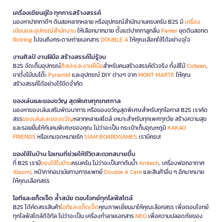
เครื่องเขียนคู่ใจ ทุกการสร้างสรรค์
มองหาปากกาดีๆ ดินสอหลากหลาย หรืออุปกรณ์สำนักงานครบครัน B2S มี
เครื่อง
เขียนและอุปกรณ์สำนักงาน
ให้เลือกมากมาย ตั้งแต่ปากกาลูกลื่น
Parker
ชุดดินสอกด
Rotring
ไปจนถึงกระดาษถ่ายเอกสาร
DOUBLE A
ให้คุณเลือกใช้ได้อย่างจุใจ
งานศิลป์ งานฝีมือ สร้างสรรค์ไม่รู้จบ
B2S จัดเต็มอุปกรณ์
ศิลปะและงานฝีมือ
สำหรับคนสร้างสรรค์ตัวจริง ทั้งสีไม้
Colleen
,
ขาตั้งไม้บนโต๊ะ
Pyramid
และอุปกรณ์ DIY ต่างๆ จาก
MONT MARTE
ให้คุณ
สร้างสรรค์ได้อย่างไร้ขีดจำกัด
ของเล่นและของขวัญ สุดพิเศษทุกเทศกาล
มองหาของเล่นเสริมพัฒนาการ หรือของขวัญสุดพิเศษสำหรับทุกโอกาส B2S เราคัด
สรร
ของเล่นและของขวัญ
หลากหลายสไตล์ เหมาะสำหรับทุกเพศทุกวัย สร้างความสุข
และรอยยิ้มให้กับคนพิเศษของคุณ ไม่ว่าจะเป็น กระเป๋าเก็บอุณหภูมิ
KAKAO
FRIENDS
หรือเกมจดหมายรัก
SIAM BOARDGAMES
เรามีครบ!
ของใช้ในบ้าน ไอเทมที่ช่วยให้ชีวิตสะดวกสบายขึ้น
ที่ B2S เรามี
ของใช้ในบ้าน
ครบครัน ไม่ว่าจะเป็นกาต้มน้ำ
Anitech
, เครื่องฟอกอากาศ
Xiaomi
, หน้ากากอนามัยทางการแพทย์
Double A Care
และสินค้าอื่น ๆ อีกมากมาย
ให้คุณเลือกสรร
ไอทีและแก็ดเจ็ต ล้ำสมัย ตอบโจทย์ทุกไลฟ์สไตล์
B2S ได้คัดสรรสินค้า
ไอทีและแก็ดเจ็ต
คุณภาพเยี่ยมมาให้คุณเลือกสรร เพื่อตอบโจทย์
ทุกไลฟ์สไตล์ดิจิทัล ไม่ว่าจะเป็น เครื่องทำลายเอกสาร
NEO
เพื่อความปลอดภัยของ