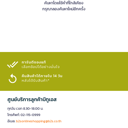
ค้นหาโดยใช้คำที่ใกล้เคียง
กรุณาลองค้นหาใหม่อีกครั้ง
การันตีของแท้
เลือกช้อปได้อย่างมั่นใจ​
คืนสินค้าได้ภายใน 14 วัน
หลังได้รับสินค้า*
ศูนย์บริการลูกค้าบีทูเอส
ทุกวัน เวลา 8.30-18.00 น.
โทรศัพท์: 02-115-0999
อีเมล:
b2sonlineshopping@b2s.co.th