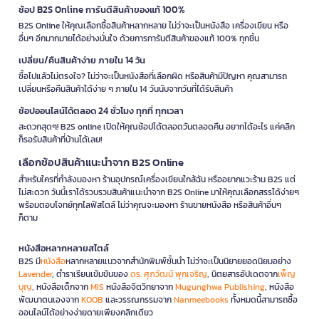
ช้อป B2S Online การันตีสินค้าของแท้ 100%
B2S Online ให้คุณเลือกซื้อสินค้าหลากหลาย ไม่ว่าจะเป็นหนังสือ เครื่องเขียน หรือ
อื่นๆ อีกมากมายได้อย่างมั่นใจ ด้วยการการันตีสินค้าของแท้ 100% ทุกชิ้น
เปลี่ยน/คืนสินค้าง่าย ภายใน 14 วัน
ซื้อไปแล้วไม่ตรงใจ? ไม่ว่าจะเป็นหนังสือที่เลือกผิด หรือสินค้ามีปัญหา คุณสามารถ
เปลี่ยนหรือคืนสินค้าได้ง่าย ๆ ภายใน 14 วันนับจากวันที่ได้รับสินค้า
ช้อปออนไลน์ได้ตลอด 24 ชั่วโมง ทุกที่ ทุกเวลา
สะดวกสุดๆ! B2S online เปิดให้คุณช้อปได้ตลอดวันตลอดคืน อยากได้อะไร แค่คลิก
ก็รอรับสินค้าที่บ้านได้เลย!
เลือกช้อปสินค้าแนะนำจาก B2S Online
สำหรับใครที่กำลังมองหา ร้านอุปกรณ์เครื่องเขียนใกล้ฉัน หรืออยากแวะร้าน B2S แต่
ไม่สะดวก วันนี้เราได้รวบรวมสินค้าแนะนำจาก B2S Online มาให้คุณเลือกสรรได้ง่ายๆ
พร้อมตอบโจทย์ทุกไลฟ์สไตล์ ไม่ว่าคุณจะมองหา ร้านขายหนังสือ หรือสินค้าอื่นๆ
ก็ตาม
หนังสือหลากหลายสไตล์
B2S มี
หนังสือ
หลากหลายแนวจากสำนักพิมพ์ชั้นนำ ไม่ว่าจะเป็นนิยายยอดนิยมอย่าง
Lavender
, ตำราเรียนเข้มข้นของ
ดร. ศุภวัฒน์ พุกเจริญ
, นิตยสารอัปเดตจาก
เพ็ญ
บุญ
, หนังสือเด็กจาก
MIS
หนังสือจิตวิทยาจาก
Mugunghwa Publishing
, หนังสือ
พัฒนาตนเองจาก
KOOB
และวรรณกรรมจาก
Nanmeebooks
ทั้งหมดนี้สามารถซื้อ
ออนไลน์ได้อย่างง่ายดายเพียงคลิกเดียว