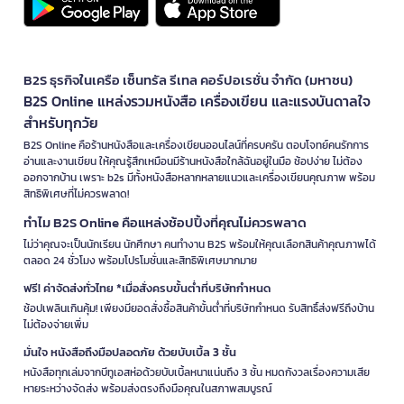
B2S ธุรกิจในเครือ เซ็นทรัล รีเทล คอร์ปอเรชั่น จำกัด (มหาชน)
B2S Online แหล่งรวมหนังสือ เครื่องเขียน และแรงบันดาลใจ
สำหรับทุกวัย
B2S Online คือร้านหนังสือและเครื่องเขียนออนไลน์ที่ครบครัน ตอบโจทย์คนรักการ
อ่านและงานเขียน ให้คุณรู้สึกเหมือนมีร้านหนังสือใกล้ฉันอยู่ในมือ ช้อปง่าย ไม่ต้อง
ออกจากบ้าน เพราะ b2s มีทั้งหนังสือหลากหลายแนวและเครื่องเขียนคุณภาพ พร้อม
สิทธิพิเศษที่ไม่ควรพลาด!
ทำไม B2S Online คือแหล่งช้อปปิ้งที่คุณไม่ควรพลาด
ไม่ว่าคุณจะเป็นนักเรียน นักศึกษา คนทำงาน B2S พร้อมให้คุณเลือกสินค้าคุณภาพได้
ตลอด 24 ชั่วโมง พร้อมโปรโมชั่นและสิทธิพิเศษมากมาย
ฟรี! ค่าจัดส่งทั่วไทย *เมื่อสั่งครบขั้นต่ำที่บริษัทกำหนด
ช้อปเพลินเกินคุ้ม! เพียงมียอดสั่งซื้อสินค้าขั้นต่ำที่บริษัทกำหนด รับสิทธิ์ส่งฟรีถึงบ้าน
ไม่ต้องจ่ายเพิ่ม
มั่นใจ หนังสือถึงมือปลอดภัย ด้วยบับเบิ้ล 3 ชั้น
หนังสือทุกเล่มจากบีทูเอสห่อด้วยบับเบิ้ลหนาแน่นถึง 3 ชั้น หมดกังวลเรื่องความเสีย
หายระหว่างจัดส่ง พร้อมส่งตรงถึงมือคุณในสภาพสมบูรณ์