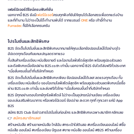
เฟอร์นิเจอร์ดีไซน์ครบฟังก์ชั่น
นอกจากนี้ B2S ยังมี
เฟอร์นิเจอร์
ครบทุกฟังก์ชันให้คุณได้เลือกสรรเพื่อตกแต่งบ้าน
และที่ทำงาน ไม่ว่าจะเป็นโต๊ะทำงานพับได้ จากแบรนด์
ONE
หรือ เก้าอี้ทำงาน
Furradec
ก็มีให้เลือกครบครัน
โปรโมชั่นและสิทธิพิเศษ
B2S จัดเต็มโปรโมชั่นและสิทธิพิเศษมากมายให้คุณเลือกช้อปออนไลน์ได้อย่างจุใจ
อัปเดตทุกเดือนกับแคมเปญลดราคาแรง
ทั้งสินค้าเครื่องเขียน หนังสือขายดี และไอเทมไลฟ์สไตล์สุดชิค พร้อมคูปองส่วนลด
และดีลพิเศษเมื่อช้อปผ่าน B2S.co.th เท่านั้น นอกจากนี้ B2S ยังใจดีส่งฟรีทั่วประเทศ
*เมื่อสั่งครบขั้นต่ำที่บริษัทกำหนด
B2S จัดเต็มโปรโมชั่นและสิทธิพิเศษเพียบ ช้อปออนไลน์ได้เลย! ลดแรงทุกเดือน ทั้ง
เครื่องเขียน หนังสือดัง ของไอเทมไลฟ์สไตล์สุดชิค พร้อมคูปองส่วนลดพิเศษเมื่อซื้อ
ผ่าน B2S.co.th เท่านั้น และส่งฟรีทั่วไทย *เมื่อสั่งครบขั้นต่ำที่บริษัทกำหนด
B2S มีทุกอย่างตอบโจทย์ทุกไลฟ์สไตล์ ไม่ว่าจะเป็นอุปกรณ์อ่านเขียน เครื่องเขียน
ของเล่นเสริมพัฒนาการ หรือเฟอร์นิเจอร์ ช้อปง่าย สะดวก ทุกที่ ทุกเวลา แค่มี App
B2S
สมัคร B2S Club รับข่าวสารโปรโมชั่นก่อนใคร และสิทธิพิเศษเฉพาะสมาชิก! คลิกเลย
สมัครสมาชิกเลย!
👉
#ร้านหนังสือ #ร้านขายหนังสือ ใกล้ฉัน #กระเป๋าใส่ดินสอ #เครื่องเขียนออนไลน์ #ซื้อ
หนังสือ ออนไลน์ #เครื่องเขียน บีทูเอส #ขาย หนังสือ ออนไลน์ #B2S #ร้านเครื่อง