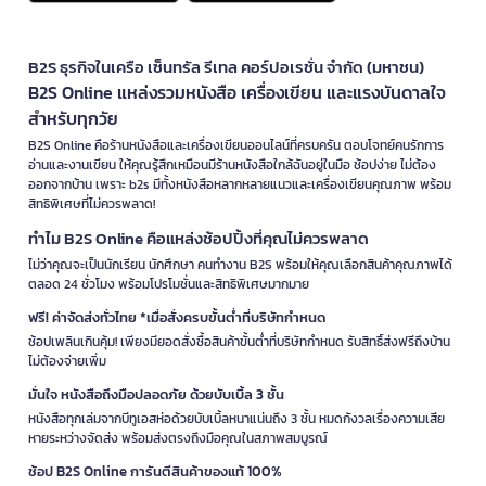
B2S ธุรกิจในเครือ เซ็นทรัล รีเทล คอร์ปอเรชั่น จำกัด (มหาชน)
B2S Online แหล่งรวมหนังสือ เครื่องเขียน และแรงบันดาลใจ
สำหรับทุกวัย
B2S Online คือร้านหนังสือและเครื่องเขียนออนไลน์ที่ครบครัน ตอบโจทย์คนรักการ
อ่านและงานเขียน ให้คุณรู้สึกเหมือนมีร้านหนังสือใกล้ฉันอยู่ในมือ ช้อปง่าย ไม่ต้อง
ออกจากบ้าน เพราะ b2s มีทั้งหนังสือหลากหลายแนวและเครื่องเขียนคุณภาพ พร้อม
สิทธิพิเศษที่ไม่ควรพลาด!
ทำไม B2S Online คือแหล่งช้อปปิ้งที่คุณไม่ควรพลาด
ไม่ว่าคุณจะเป็นนักเรียน นักศึกษา คนทำงาน B2S พร้อมให้คุณเลือกสินค้าคุณภาพได้
ตลอด 24 ชั่วโมง พร้อมโปรโมชั่นและสิทธิพิเศษมากมาย
ฟรี! ค่าจัดส่งทั่วไทย *เมื่อสั่งครบขั้นต่ำที่บริษัทกำหนด
ช้อปเพลินเกินคุ้ม! เพียงมียอดสั่งซื้อสินค้าขั้นต่ำที่บริษัทกำหนด รับสิทธิ์ส่งฟรีถึงบ้าน
ไม่ต้องจ่ายเพิ่ม
มั่นใจ หนังสือถึงมือปลอดภัย ด้วยบับเบิ้ล 3 ชั้น
หนังสือทุกเล่มจากบีทูเอสห่อด้วยบับเบิ้ลหนาแน่นถึง 3 ชั้น หมดกังวลเรื่องความเสีย
หายระหว่างจัดส่ง พร้อมส่งตรงถึงมือคุณในสภาพสมบูรณ์
ช้อป B2S Online การันตีสินค้าของแท้ 100%