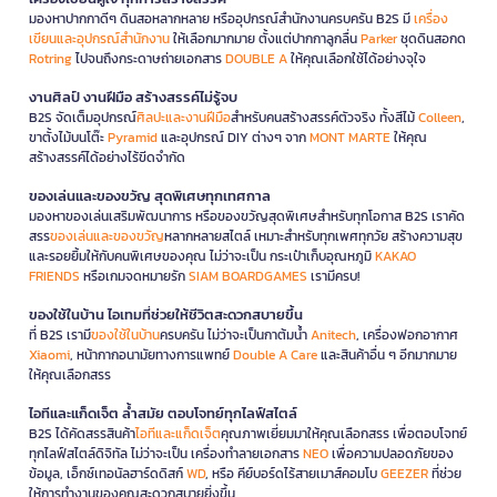
มองหาปากกาดีๆ ดินสอหลากหลาย หรืออุปกรณ์สำนักงานครบครัน B2S มี
เครื่อง
เขียนและอุปกรณ์สำนักงาน
ให้เลือกมากมาย ตั้งแต่ปากกาลูกลื่น
Parker
ชุดดินสอกด
Rotring
ไปจนถึงกระดาษถ่ายเอกสาร
DOUBLE A
ให้คุณเลือกใช้ได้อย่างจุใจ
งานศิลป์ งานฝีมือ สร้างสรรค์ไม่รู้จบ
B2S จัดเต็มอุปกรณ์
ศิลปะและงานฝีมือ
สำหรับคนสร้างสรรค์ตัวจริง ทั้งสีไม้
Colleen
,
ขาตั้งไม้บนโต๊ะ
Pyramid
และอุปกรณ์ DIY ต่างๆ จาก
MONT MARTE
ให้คุณ
สร้างสรรค์ได้อย่างไร้ขีดจำกัด
ของเล่นและของขวัญ สุดพิเศษทุกเทศกาล
มองหาของเล่นเสริมพัฒนาการ หรือของขวัญสุดพิเศษสำหรับทุกโอกาส B2S เราคัด
สรร
ของเล่นและของขวัญ
หลากหลายสไตล์ เหมาะสำหรับทุกเพศทุกวัย สร้างความสุข
และรอยยิ้มให้กับคนพิเศษของคุณ ไม่ว่าจะเป็น กระเป๋าเก็บอุณหภูมิ
KAKAO
FRIENDS
หรือเกมจดหมายรัก
SIAM BOARDGAMES
เรามีครบ!
ของใช้ในบ้าน ไอเทมที่ช่วยให้ชีวิตสะดวกสบายขึ้น
ที่ B2S เรามี
ของใช้ในบ้าน
ครบครัน ไม่ว่าจะเป็นกาต้มน้ำ
Anitech
, เครื่องฟอกอากาศ
Xiaomi
, หน้ากากอนามัยทางการแพทย์
Double A Care
และสินค้าอื่น ๆ อีกมากมาย
ให้คุณเลือกสรร
ไอทีและแก็ดเจ็ต ล้ำสมัย ตอบโจทย์ทุกไลฟ์สไตล์
B2S ได้คัดสรรสินค้า
ไอทีและแก็ดเจ็ต
คุณภาพเยี่ยมมาให้คุณเลือกสรร เพื่อตอบโจทย์
ทุกไลฟ์สไตล์ดิจิทัล ไม่ว่าจะเป็น เครื่องทำลายเอกสาร
NEO
เพื่อความปลอดภัยของ
ข้อมูล, เอ็กซ์เทอนัลฮาร์ดดิสก์
WD
, หรือ คีย์บอร์ดไร้สายเมาส์คอมโบ
GEEZER
ที่ช่วย
ให้การทำงานของคุณสะดวกสบายยิ่งขึ้น