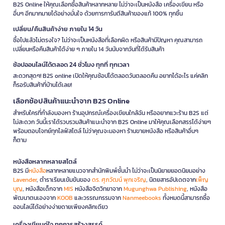
B2S Online ให้คุณเลือกซื้อสินค้าหลากหลาย ไม่ว่าจะเป็นหนังสือ เครื่องเขียน หรือ
อื่นๆ อีกมากมายได้อย่างมั่นใจ ด้วยการการันตีสินค้าของแท้ 100% ทุกชิ้น
เปลี่ยน/คืนสินค้าง่าย ภายใน 14 วัน
ซื้อไปแล้วไม่ตรงใจ? ไม่ว่าจะเป็นหนังสือที่เลือกผิด หรือสินค้ามีปัญหา คุณสามารถ
เปลี่ยนหรือคืนสินค้าได้ง่าย ๆ ภายใน 14 วันนับจากวันที่ได้รับสินค้า
ช้อปออนไลน์ได้ตลอด 24 ชั่วโมง ทุกที่ ทุกเวลา
สะดวกสุดๆ! B2S online เปิดให้คุณช้อปได้ตลอดวันตลอดคืน อยากได้อะไร แค่คลิก
ก็รอรับสินค้าที่บ้านได้เลย!
เลือกช้อปสินค้าแนะนำจาก B2S Online
สำหรับใครที่กำลังมองหา ร้านอุปกรณ์เครื่องเขียนใกล้ฉัน หรืออยากแวะร้าน B2S แต่
ไม่สะดวก วันนี้เราได้รวบรวมสินค้าแนะนำจาก B2S Online มาให้คุณเลือกสรรได้ง่ายๆ
พร้อมตอบโจทย์ทุกไลฟ์สไตล์ ไม่ว่าคุณจะมองหา ร้านขายหนังสือ หรือสินค้าอื่นๆ
ก็ตาม
หนังสือหลากหลายสไตล์
B2S มี
หนังสือ
หลากหลายแนวจากสำนักพิมพ์ชั้นนำ ไม่ว่าจะเป็นนิยายยอดนิยมอย่าง
Lavender
, ตำราเรียนเข้มข้นของ
ดร. ศุภวัฒน์ พุกเจริญ
, นิตยสารอัปเดตจาก
เพ็ญ
บุญ
, หนังสือเด็กจาก
MIS
หนังสือจิตวิทยาจาก
Mugunghwa Publishing
, หนังสือ
พัฒนาตนเองจาก
KOOB
และวรรณกรรมจาก
Nanmeebooks
ทั้งหมดนี้สามารถซื้อ
ออนไลน์ได้อย่างง่ายดายเพียงคลิกเดียว
เครื่องเขียนคู่ใจ ทุกการสร้างสรรค์