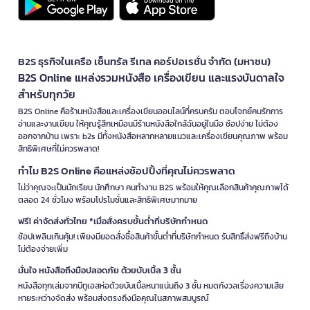
B2S ธุรกิจในเครือ เซ็นทรัล รีเทล คอร์ปอเรชั่น จำกัด (มหาชน)
B2S Online แหล่งรวมหนังสือ เครื่องเขียน และแรงบันดาลใจ
สำหรับทุกวัย
B2S Online คือร้านหนังสือและเครื่องเขียนออนไลน์ที่ครบครัน ตอบโจทย์คนรักการ
อ่านและงานเขียน ให้คุณรู้สึกเหมือนมีร้านหนังสือใกล้ฉันอยู่ในมือ ช้อปง่าย ไม่ต้อง
ออกจากบ้าน เพราะ b2s มีทั้งหนังสือหลากหลายแนวและเครื่องเขียนคุณภาพ พร้อม
สิทธิพิเศษที่ไม่ควรพลาด!
ทำไม B2S Online คือแหล่งช้อปปิ้งที่คุณไม่ควรพลาด
ไม่ว่าคุณจะเป็นนักเรียน นักศึกษา คนทำงาน B2S พร้อมให้คุณเลือกสินค้าคุณภาพได้
ตลอด 24 ชั่วโมง พร้อมโปรโมชั่นและสิทธิพิเศษมากมาย
ฟรี! ค่าจัดส่งทั่วไทย *เมื่อสั่งครบขั้นต่ำที่บริษัทกำหนด
ช้อปเพลินเกินคุ้ม! เพียงมียอดสั่งซื้อสินค้าขั้นต่ำที่บริษัทกำหนด รับสิทธิ์ส่งฟรีถึงบ้าน
ไม่ต้องจ่ายเพิ่ม
มั่นใจ หนังสือถึงมือปลอดภัย ด้วยบับเบิ้ล 3 ชั้น
หนังสือทุกเล่มจากบีทูเอสห่อด้วยบับเบิ้ลหนาแน่นถึง 3 ชั้น หมดกังวลเรื่องความเสีย
หายระหว่างจัดส่ง พร้อมส่งตรงถึงมือคุณในสภาพสมบูรณ์