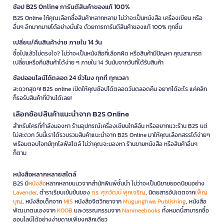
ช้อป B2S Online การันตีสินค้าของแท้ 100%
B2S Online ให้คุณเลือกซื้อสินค้าหลากหลาย ไม่ว่าจะเป็นหนังสือ เครื่องเขียน หรือ
อื่นๆ อีกมากมายได้อย่างมั่นใจ ด้วยการการันตีสินค้าของแท้ 100% ทุกชิ้น
เปลี่ยน/คืนสินค้าง่าย ภายใน 14 วัน
ซื้อไปแล้วไม่ตรงใจ? ไม่ว่าจะเป็นหนังสือที่เลือกผิด หรือสินค้ามีปัญหา คุณสามารถ
เปลี่ยนหรือคืนสินค้าได้ง่าย ๆ ภายใน 14 วันนับจากวันที่ได้รับสินค้า
ช้อปออนไลน์ได้ตลอด 24 ชั่วโมง ทุกที่ ทุกเวลา
สะดวกสุดๆ! B2S online เปิดให้คุณช้อปได้ตลอดวันตลอดคืน อยากได้อะไร แค่คลิก
ก็รอรับสินค้าที่บ้านได้เลย!
เลือกช้อปสินค้าแนะนำจาก B2S Online
สำหรับใครที่กำลังมองหา ร้านอุปกรณ์เครื่องเขียนใกล้ฉัน หรืออยากแวะร้าน B2S แต่
ไม่สะดวก วันนี้เราได้รวบรวมสินค้าแนะนำจาก B2S Online มาให้คุณเลือกสรรได้ง่ายๆ
พร้อมตอบโจทย์ทุกไลฟ์สไตล์ ไม่ว่าคุณจะมองหา ร้านขายหนังสือ หรือสินค้าอื่นๆ
ก็ตาม
หนังสือหลากหลายสไตล์
B2S มี
หนังสือ
หลากหลายแนวจากสำนักพิมพ์ชั้นนำ ไม่ว่าจะเป็นนิยายยอดนิยมอย่าง
Lavender
, ตำราเรียนเข้มข้นของ
ดร. ศุภวัฒน์ พุกเจริญ
, นิตยสารอัปเดตจาก
เพ็ญ
บุญ
, หนังสือเด็กจาก
MIS
หนังสือจิตวิทยาจาก
Mugunghwa Publishing
, หนังสือ
พัฒนาตนเองจาก
KOOB
และวรรณกรรมจาก
Nanmeebooks
ทั้งหมดนี้สามารถซื้อ
ออนไลน์ได้อย่างง่ายดายเพียงคลิกเดียว