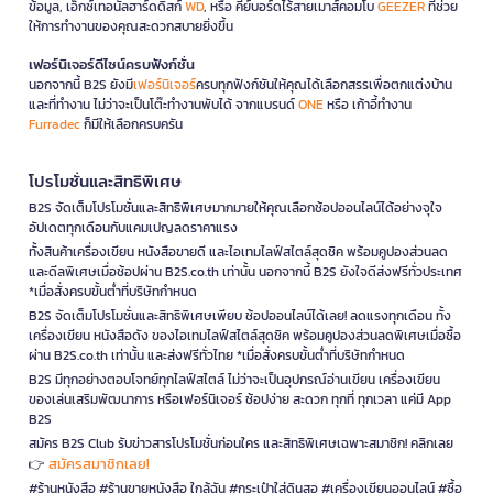
ข้อมูล, เอ็กซ์เทอนัลฮาร์ดดิสก์
WD
, หรือ คีย์บอร์ดไร้สายเมาส์คอมโบ
GEEZER
ที่ช่วย
ให้การทำงานของคุณสะดวกสบายยิ่งขึ้น
เฟอร์นิเจอร์ดีไซน์ครบฟังก์ชั่น
นอกจากนี้ B2S ยังมี
เฟอร์นิเจอร์
ครบทุกฟังก์ชันให้คุณได้เลือกสรรเพื่อตกแต่งบ้าน
และที่ทำงาน ไม่ว่าจะเป็นโต๊ะทำงานพับได้ จากแบรนด์
ONE
หรือ เก้าอี้ทำงาน
Furradec
ก็มีให้เลือกครบครัน
โปรโมชั่นและสิทธิพิเศษ
B2S จัดเต็มโปรโมชั่นและสิทธิพิเศษมากมายให้คุณเลือกช้อปออนไลน์ได้อย่างจุใจ
อัปเดตทุกเดือนกับแคมเปญลดราคาแรง
ทั้งสินค้าเครื่องเขียน หนังสือขายดี และไอเทมไลฟ์สไตล์สุดชิค พร้อมคูปองส่วนลด
และดีลพิเศษเมื่อช้อปผ่าน B2S.co.th เท่านั้น นอกจากนี้ B2S ยังใจดีส่งฟรีทั่วประเทศ
*เมื่อสั่งครบขั้นต่ำที่บริษัทกำหนด
B2S จัดเต็มโปรโมชั่นและสิทธิพิเศษเพียบ ช้อปออนไลน์ได้เลย! ลดแรงทุกเดือน ทั้ง
เครื่องเขียน หนังสือดัง ของไอเทมไลฟ์สไตล์สุดชิค พร้อมคูปองส่วนลดพิเศษเมื่อซื้อ
ผ่าน B2S.co.th เท่านั้น และส่งฟรีทั่วไทย *เมื่อสั่งครบขั้นต่ำที่บริษัทกำหนด
B2S มีทุกอย่างตอบโจทย์ทุกไลฟ์สไตล์ ไม่ว่าจะเป็นอุปกรณ์อ่านเขียน เครื่องเขียน
ของเล่นเสริมพัฒนาการ หรือเฟอร์นิเจอร์ ช้อปง่าย สะดวก ทุกที่ ทุกเวลา แค่มี App
B2S
สมัคร B2S Club รับข่าวสารโปรโมชั่นก่อนใคร และสิทธิพิเศษเฉพาะสมาชิก! คลิกเลย
สมัครสมาชิกเลย!
👉
#ร้านหนังสือ #ร้านขายหนังสือ ใกล้ฉัน #กระเป๋าใส่ดินสอ #เครื่องเขียนออนไลน์ #ซื้อ