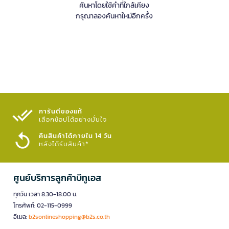
ค้นหาโดยใช้คำที่ใกล้เคียง
กรุณาลองค้นหาใหม่อีกครั้ง
การันตีของแท้
เลือกช้อปได้อย่างมั่นใจ​
คืนสินค้าได้ภายใน 14 วัน
หลังได้รับสินค้า*
ศูนย์บริการลูกค้าบีทูเอส
ทุกวัน เวลา 8.30-18.00 น.
โทรศัพท์: 02-115-0999
อีเมล:
b2sonlineshopping@b2s.co.th