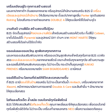
เครื่องเขียนคู่ใจ ทุกการสร้างสรรค์
มองหาปากกาดีๆ ดินสอหลากหลาย หรืออุปกรณ์สำนักงานครบครัน B2S มี
เครื่อง
เขียนและอุปกรณ์สำนักงาน
ให้เลือกมากมาย ตั้งแต่ปากกาลูกลื่น
Parker
ชุดดินสอกด
Rotring
ไปจนถึงกระดาษถ่ายเอกสาร
DOUBLE A
ให้คุณเลือกใช้ได้อย่างจุใจ
งานศิลป์ งานฝีมือ สร้างสรรค์ไม่รู้จบ
B2S จัดเต็มอุปกรณ์
ศิลปะและงานฝีมือ
สำหรับคนสร้างสรรค์ตัวจริง ทั้งสีไม้
Colleen
,
ขาตั้งไม้บนโต๊ะ
Pyramid
และอุปกรณ์ DIY ต่างๆ จาก
MONT MARTE
ให้คุณ
สร้างสรรค์ได้อย่างไร้ขีดจำกัด
ของเล่นและของขวัญ สุดพิเศษทุกเทศกาล
มองหาของเล่นเสริมพัฒนาการ หรือของขวัญสุดพิเศษสำหรับทุกโอกาส B2S เราคัด
สรร
ของเล่นและของขวัญ
หลากหลายสไตล์ เหมาะสำหรับทุกเพศทุกวัย สร้างความสุข
และรอยยิ้มให้กับคนพิเศษของคุณ ไม่ว่าจะเป็น กระเป๋าเก็บอุณหภูมิ
KAKAO
FRIENDS
หรือเกมจดหมายรัก
SIAM BOARDGAMES
เรามีครบ!
ของใช้ในบ้าน ไอเทมที่ช่วยให้ชีวิตสะดวกสบายขึ้น
ที่ B2S เรามี
ของใช้ในบ้าน
ครบครัน ไม่ว่าจะเป็นกาต้มน้ำ
Anitech
, เครื่องฟอกอากาศ
Xiaomi
, หน้ากากอนามัยทางการแพทย์
Double A Care
และสินค้าอื่น ๆ อีกมากมาย
ให้คุณเลือกสรร
ไอทีและแก็ดเจ็ต ล้ำสมัย ตอบโจทย์ทุกไลฟ์สไตล์
B2S ได้คัดสรรสินค้า
ไอทีและแก็ดเจ็ต
คุณภาพเยี่ยมมาให้คุณเลือกสรร เพื่อตอบโจทย์
ทุกไลฟ์สไตล์ดิจิทัล ไม่ว่าจะเป็น เครื่องทำลายเอกสาร
NEO
เพื่อความปลอดภัยของ