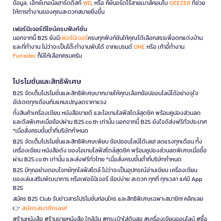
ข้อมูล, เอ็กซ์เทอนัลฮาร์ดดิสก์
WD
, หรือ คีย์บอร์ดไร้สายเมาส์คอมโบ
GEEZER
ที่ช่วย
ให้การทำงานของคุณสะดวกสบายยิ่งขึ้น
เฟอร์นิเจอร์ดีไซน์ครบฟังก์ชั่น
นอกจากนี้ B2S ยังมี
เฟอร์นิเจอร์
ครบทุกฟังก์ชันให้คุณได้เลือกสรรเพื่อตกแต่งบ้าน
และที่ทำงาน ไม่ว่าจะเป็นโต๊ะทำงานพับได้ จากแบรนด์
ONE
หรือ เก้าอี้ทำงาน
Furradec
ก็มีให้เลือกครบครัน
โปรโมชั่นและสิทธิพิเศษ
B2S จัดเต็มโปรโมชั่นและสิทธิพิเศษมากมายให้คุณเลือกช้อปออนไลน์ได้อย่างจุใจ
อัปเดตทุกเดือนกับแคมเปญลดราคาแรง
ทั้งสินค้าเครื่องเขียน หนังสือขายดี และไอเทมไลฟ์สไตล์สุดชิค พร้อมคูปองส่วนลด
และดีลพิเศษเมื่อช้อปผ่าน B2S.co.th เท่านั้น นอกจากนี้ B2S ยังใจดีส่งฟรีทั่วประเทศ
*เมื่อสั่งครบขั้นต่ำที่บริษัทกำหนด
B2S จัดเต็มโปรโมชั่นและสิทธิพิเศษเพียบ ช้อปออนไลน์ได้เลย! ลดแรงทุกเดือน ทั้ง
เครื่องเขียน หนังสือดัง ของไอเทมไลฟ์สไตล์สุดชิค พร้อมคูปองส่วนลดพิเศษเมื่อซื้อ
ผ่าน B2S.co.th เท่านั้น และส่งฟรีทั่วไทย *เมื่อสั่งครบขั้นต่ำที่บริษัทกำหนด
B2S มีทุกอย่างตอบโจทย์ทุกไลฟ์สไตล์ ไม่ว่าจะเป็นอุปกรณ์อ่านเขียน เครื่องเขียน
ของเล่นเสริมพัฒนาการ หรือเฟอร์นิเจอร์ ช้อปง่าย สะดวก ทุกที่ ทุกเวลา แค่มี App
B2S
สมัคร B2S Club รับข่าวสารโปรโมชั่นก่อนใคร และสิทธิพิเศษเฉพาะสมาชิก! คลิกเลย
สมัครสมาชิกเลย!
👉
#ร้านหนังสือ #ร้านขายหนังสือ ใกล้ฉัน #กระเป๋าใส่ดินสอ #เครื่องเขียนออนไลน์ #ซื้อ