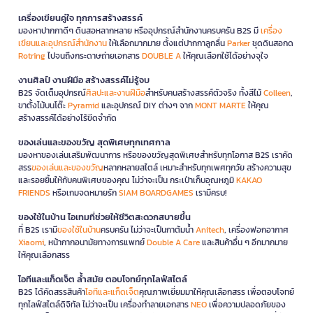
เครื่องเขียนคู่ใจ ทุกการสร้างสรรค์
มองหาปากกาดีๆ ดินสอหลากหลาย หรืออุปกรณ์สำนักงานครบครัน B2S มี
เครื่อง
เขียนและอุปกรณ์สำนักงาน
ให้เลือกมากมาย ตั้งแต่ปากกาลูกลื่น
Parker
ชุดดินสอกด
Rotring
ไปจนถึงกระดาษถ่ายเอกสาร
DOUBLE A
ให้คุณเลือกใช้ได้อย่างจุใจ
งานศิลป์ งานฝีมือ สร้างสรรค์ไม่รู้จบ
B2S จัดเต็มอุปกรณ์
ศิลปะและงานฝีมือ
สำหรับคนสร้างสรรค์ตัวจริง ทั้งสีไม้
Colleen
,
ขาตั้งไม้บนโต๊ะ
Pyramid
และอุปกรณ์ DIY ต่างๆ จาก
MONT MARTE
ให้คุณ
สร้างสรรค์ได้อย่างไร้ขีดจำกัด
ของเล่นและของขวัญ สุดพิเศษทุกเทศกาล
มองหาของเล่นเสริมพัฒนาการ หรือของขวัญสุดพิเศษสำหรับทุกโอกาส B2S เราคัด
สรร
ของเล่นและของขวัญ
หลากหลายสไตล์ เหมาะสำหรับทุกเพศทุกวัย สร้างความสุข
และรอยยิ้มให้กับคนพิเศษของคุณ ไม่ว่าจะเป็น กระเป๋าเก็บอุณหภูมิ
KAKAO
FRIENDS
หรือเกมจดหมายรัก
SIAM BOARDGAMES
เรามีครบ!
ของใช้ในบ้าน ไอเทมที่ช่วยให้ชีวิตสะดวกสบายขึ้น
ที่ B2S เรามี
ของใช้ในบ้าน
ครบครัน ไม่ว่าจะเป็นกาต้มน้ำ
Anitech
, เครื่องฟอกอากาศ
Xiaomi
, หน้ากากอนามัยทางการแพทย์
Double A Care
และสินค้าอื่น ๆ อีกมากมาย
ให้คุณเลือกสรร
ไอทีและแก็ดเจ็ต ล้ำสมัย ตอบโจทย์ทุกไลฟ์สไตล์
B2S ได้คัดสรรสินค้า
ไอทีและแก็ดเจ็ต
คุณภาพเยี่ยมมาให้คุณเลือกสรร เพื่อตอบโจทย์
ทุกไลฟ์สไตล์ดิจิทัล ไม่ว่าจะเป็น เครื่องทำลายเอกสาร
NEO
เพื่อความปลอดภัยของ