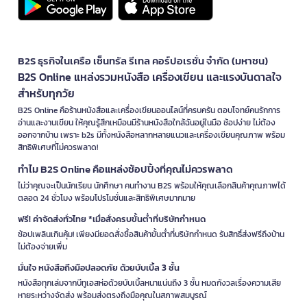
B2S ธุรกิจในเครือ เซ็นทรัล รีเทล คอร์ปอเรชั่น จำกัด (มหาชน)
B2S Online แหล่งรวมหนังสือ เครื่องเขียน และแรงบันดาลใจ
สำหรับทุกวัย
B2S Online คือร้านหนังสือและเครื่องเขียนออนไลน์ที่ครบครัน ตอบโจทย์คนรักการ
อ่านและงานเขียน ให้คุณรู้สึกเหมือนมีร้านหนังสือใกล้ฉันอยู่ในมือ ช้อปง่าย ไม่ต้อง
ออกจากบ้าน เพราะ b2s มีทั้งหนังสือหลากหลายแนวและเครื่องเขียนคุณภาพ พร้อม
สิทธิพิเศษที่ไม่ควรพลาด!
ทำไม B2S Online คือแหล่งช้อปปิ้งที่คุณไม่ควรพลาด
ไม่ว่าคุณจะเป็นนักเรียน นักศึกษา คนทำงาน B2S พร้อมให้คุณเลือกสินค้าคุณภาพได้
ตลอด 24 ชั่วโมง พร้อมโปรโมชั่นและสิทธิพิเศษมากมาย
ฟรี! ค่าจัดส่งทั่วไทย *เมื่อสั่งครบขั้นต่ำที่บริษัทกำหนด
ช้อปเพลินเกินคุ้ม! เพียงมียอดสั่งซื้อสินค้าขั้นต่ำที่บริษัทกำหนด รับสิทธิ์ส่งฟรีถึงบ้าน
ไม่ต้องจ่ายเพิ่ม
มั่นใจ หนังสือถึงมือปลอดภัย ด้วยบับเบิ้ล 3 ชั้น
หนังสือทุกเล่มจากบีทูเอสห่อด้วยบับเบิ้ลหนาแน่นถึง 3 ชั้น หมดกังวลเรื่องความเสีย
หายระหว่างจัดส่ง พร้อมส่งตรงถึงมือคุณในสภาพสมบูรณ์