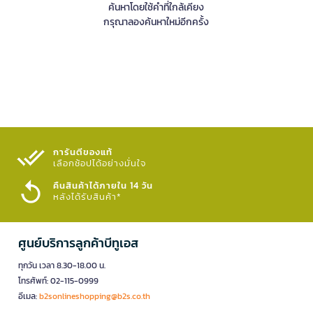
ค้นหาโดยใช้คำที่ใกล้เคียง
กรุณาลองค้นหาใหม่อีกครั้ง
การันตีของแท้
เลือกช้อปได้อย่างมั่นใจ​
คืนสินค้าได้ภายใน 14 วัน
หลังได้รับสินค้า*
ศูนย์บริการลูกค้าบีทูเอส
ทุกวัน เวลา 8.30-18.00 น.
โทรศัพท์: 02-115-0999
อีเมล:
b2sonlineshopping@b2s.co.th