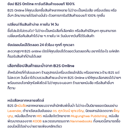
ช้อป B2S Online การันตีสินค้าของแท้ 100%
B2S Online ให้คุณเลือกซื้อสินค้าหลากหลาย ไม่ว่าจะเป็นหนังสือ เครื่องเขียน หรือ
อื่นๆ อีกมากมายได้อย่างมั่นใจ ด้วยการการันตีสินค้าของแท้ 100% ทุกชิ้น
เปลี่ยน/คืนสินค้าง่าย ภายใน 14 วัน
ซื้อไปแล้วไม่ตรงใจ? ไม่ว่าจะเป็นหนังสือที่เลือกผิด หรือสินค้ามีปัญหา คุณสามารถ
เปลี่ยนหรือคืนสินค้าได้ง่าย ๆ ภายใน 14 วันนับจากวันที่ได้รับสินค้า
ช้อปออนไลน์ได้ตลอด 24 ชั่วโมง ทุกที่ ทุกเวลา
สะดวกสุดๆ! B2S online เปิดให้คุณช้อปได้ตลอดวันตลอดคืน อยากได้อะไร แค่คลิก
ก็รอรับสินค้าที่บ้านได้เลย!
เลือกช้อปสินค้าแนะนำจาก B2S Online
สำหรับใครที่กำลังมองหา ร้านอุปกรณ์เครื่องเขียนใกล้ฉัน หรืออยากแวะร้าน B2S แต่
ไม่สะดวก วันนี้เราได้รวบรวมสินค้าแนะนำจาก B2S Online มาให้คุณเลือกสรรได้ง่ายๆ
พร้อมตอบโจทย์ทุกไลฟ์สไตล์ ไม่ว่าคุณจะมองหา ร้านขายหนังสือ หรือสินค้าอื่นๆ
ก็ตาม
หนังสือหลากหลายสไตล์
B2S มี
หนังสือ
หลากหลายแนวจากสำนักพิมพ์ชั้นนำ ไม่ว่าจะเป็นนิยายยอดนิยมอย่าง
Lavender
, ตำราเรียนเข้มข้นของ
ดร. ศุภวัฒน์ พุกเจริญ
, นิตยสารอัปเดตจาก
เพ็ญ
บุญ
, หนังสือเด็กจาก
MIS
หนังสือจิตวิทยาจาก
Mugunghwa Publishing
, หนังสือ
พัฒนาตนเองจาก
KOOB
และวรรณกรรมจาก
Nanmeebooks
ทั้งหมดนี้สามารถซื้อ
ออนไลน์ได้อย่างง่ายดายเพียงคลิกเดียว