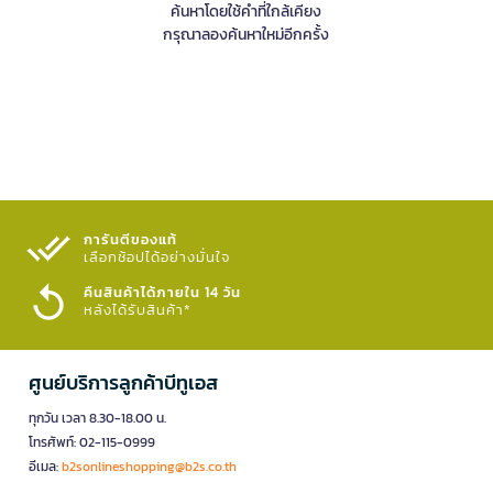
ค้นหาโดยใช้คำที่ใกล้เคียง
กรุณาลองค้นหาใหม่อีกครั้ง
การันตีของแท้
เลือกช้อปได้อย่างมั่นใจ​
คืนสินค้าได้ภายใน 14 วัน
หลังได้รับสินค้า*
ศูนย์บริการลูกค้าบีทูเอส
ทุกวัน เวลา 8.30-18.00 น.
โทรศัพท์: 02-115-0999
อีเมล:
b2sonlineshopping@b2s.co.th