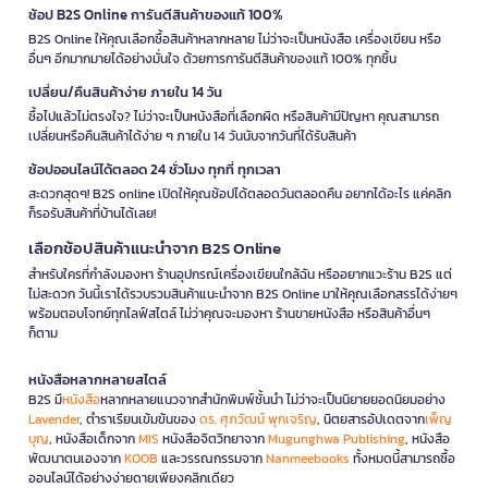
ช้อป B2S Online การันตีสินค้าของแท้ 100%
B2S Online ให้คุณเลือกซื้อสินค้าหลากหลาย ไม่ว่าจะเป็นหนังสือ เครื่องเขียน หรือ
อื่นๆ อีกมากมายได้อย่างมั่นใจ ด้วยการการันตีสินค้าของแท้ 100% ทุกชิ้น
เปลี่ยน/คืนสินค้าง่าย ภายใน 14 วัน
ซื้อไปแล้วไม่ตรงใจ? ไม่ว่าจะเป็นหนังสือที่เลือกผิด หรือสินค้ามีปัญหา คุณสามารถ
เปลี่ยนหรือคืนสินค้าได้ง่าย ๆ ภายใน 14 วันนับจากวันที่ได้รับสินค้า
ช้อปออนไลน์ได้ตลอด 24 ชั่วโมง ทุกที่ ทุกเวลา
สะดวกสุดๆ! B2S online เปิดให้คุณช้อปได้ตลอดวันตลอดคืน อยากได้อะไร แค่คลิก
ก็รอรับสินค้าที่บ้านได้เลย!
เลือกช้อปสินค้าแนะนำจาก B2S Online
สำหรับใครที่กำลังมองหา ร้านอุปกรณ์เครื่องเขียนใกล้ฉัน หรืออยากแวะร้าน B2S แต่
ไม่สะดวก วันนี้เราได้รวบรวมสินค้าแนะนำจาก B2S Online มาให้คุณเลือกสรรได้ง่ายๆ
พร้อมตอบโจทย์ทุกไลฟ์สไตล์ ไม่ว่าคุณจะมองหา ร้านขายหนังสือ หรือสินค้าอื่นๆ
ก็ตาม
หนังสือหลากหลายสไตล์
B2S มี
หนังสือ
หลากหลายแนวจากสำนักพิมพ์ชั้นนำ ไม่ว่าจะเป็นนิยายยอดนิยมอย่าง
Lavender
, ตำราเรียนเข้มข้นของ
ดร. ศุภวัฒน์ พุกเจริญ
, นิตยสารอัปเดตจาก
เพ็ญ
บุญ
, หนังสือเด็กจาก
MIS
หนังสือจิตวิทยาจาก
Mugunghwa Publishing
, หนังสือ
พัฒนาตนเองจาก
KOOB
และวรรณกรรมจาก
Nanmeebooks
ทั้งหมดนี้สามารถซื้อ
ออนไลน์ได้อย่างง่ายดายเพียงคลิกเดียว