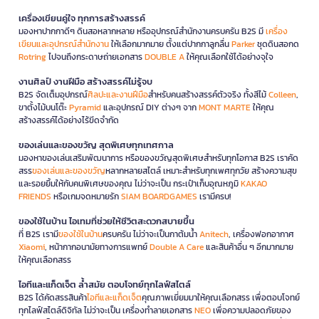
เครื่องเขียนคู่ใจ ทุกการสร้างสรรค์
มองหาปากกาดีๆ ดินสอหลากหลาย หรืออุปกรณ์สำนักงานครบครัน B2S มี
เครื่อง
เขียนและอุปกรณ์สำนักงาน
ให้เลือกมากมาย ตั้งแต่ปากกาลูกลื่น
Parker
ชุดดินสอกด
Rotring
ไปจนถึงกระดาษถ่ายเอกสาร
DOUBLE A
ให้คุณเลือกใช้ได้อย่างจุใจ
งานศิลป์ งานฝีมือ สร้างสรรค์ไม่รู้จบ
B2S จัดเต็มอุปกรณ์
ศิลปะและงานฝีมือ
สำหรับคนสร้างสรรค์ตัวจริง ทั้งสีไม้
Colleen
,
ขาตั้งไม้บนโต๊ะ
Pyramid
และอุปกรณ์ DIY ต่างๆ จาก
MONT MARTE
ให้คุณ
สร้างสรรค์ได้อย่างไร้ขีดจำกัด
ของเล่นและของขวัญ สุดพิเศษทุกเทศกาล
มองหาของเล่นเสริมพัฒนาการ หรือของขวัญสุดพิเศษสำหรับทุกโอกาส B2S เราคัด
สรร
ของเล่นและของขวัญ
หลากหลายสไตล์ เหมาะสำหรับทุกเพศทุกวัย สร้างความสุข
และรอยยิ้มให้กับคนพิเศษของคุณ ไม่ว่าจะเป็น กระเป๋าเก็บอุณหภูมิ
KAKAO
FRIENDS
หรือเกมจดหมายรัก
SIAM BOARDGAMES
เรามีครบ!
ของใช้ในบ้าน ไอเทมที่ช่วยให้ชีวิตสะดวกสบายขึ้น
ที่ B2S เรามี
ของใช้ในบ้าน
ครบครัน ไม่ว่าจะเป็นกาต้มน้ำ
Anitech
, เครื่องฟอกอากาศ
Xiaomi
, หน้ากากอนามัยทางการแพทย์
Double A Care
และสินค้าอื่น ๆ อีกมากมาย
ให้คุณเลือกสรร
ไอทีและแก็ดเจ็ต ล้ำสมัย ตอบโจทย์ทุกไลฟ์สไตล์
B2S ได้คัดสรรสินค้า
ไอทีและแก็ดเจ็ต
คุณภาพเยี่ยมมาให้คุณเลือกสรร เพื่อตอบโจทย์
ทุกไลฟ์สไตล์ดิจิทัล ไม่ว่าจะเป็น เครื่องทำลายเอกสาร
NEO
เพื่อความปลอดภัยของ