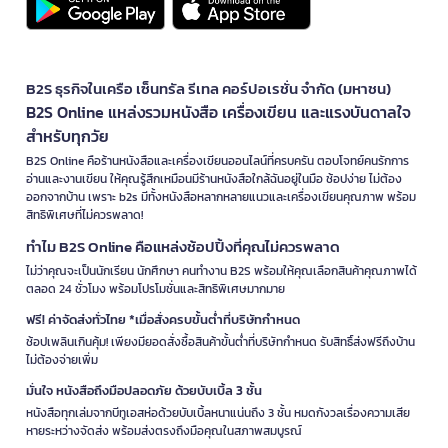
B2S ธุรกิจในเครือ เซ็นทรัล รีเทล คอร์ปอเรชั่น จำกัด (มหาชน)
B2S Online แหล่งรวมหนังสือ เครื่องเขียน และแรงบันดาลใจ
สำหรับทุกวัย
B2S Online คือร้านหนังสือและเครื่องเขียนออนไลน์ที่ครบครัน ตอบโจทย์คนรักการ
อ่านและงานเขียน ให้คุณรู้สึกเหมือนมีร้านหนังสือใกล้ฉันอยู่ในมือ ช้อปง่าย ไม่ต้อง
ออกจากบ้าน เพราะ b2s มีทั้งหนังสือหลากหลายแนวและเครื่องเขียนคุณภาพ พร้อม
สิทธิพิเศษที่ไม่ควรพลาด!
ทำไม B2S Online คือแหล่งช้อปปิ้งที่คุณไม่ควรพลาด
ไม่ว่าคุณจะเป็นนักเรียน นักศึกษา คนทำงาน B2S พร้อมให้คุณเลือกสินค้าคุณภาพได้
ตลอด 24 ชั่วโมง พร้อมโปรโมชั่นและสิทธิพิเศษมากมาย
ฟรี! ค่าจัดส่งทั่วไทย *เมื่อสั่งครบขั้นต่ำที่บริษัทกำหนด
ช้อปเพลินเกินคุ้ม! เพียงมียอดสั่งซื้อสินค้าขั้นต่ำที่บริษัทกำหนด รับสิทธิ์ส่งฟรีถึงบ้าน
ไม่ต้องจ่ายเพิ่ม
มั่นใจ หนังสือถึงมือปลอดภัย ด้วยบับเบิ้ล 3 ชั้น
หนังสือทุกเล่มจากบีทูเอสห่อด้วยบับเบิ้ลหนาแน่นถึง 3 ชั้น หมดกังวลเรื่องความเสีย
หายระหว่างจัดส่ง พร้อมส่งตรงถึงมือคุณในสภาพสมบูรณ์