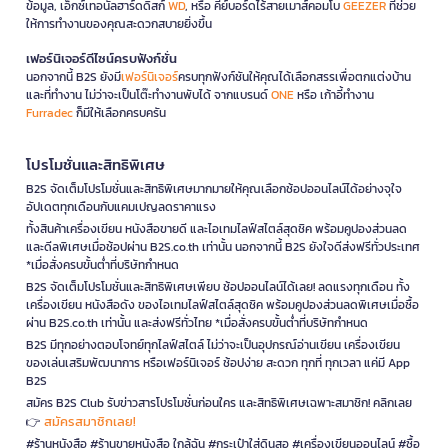
ข้อมูล, เอ็กซ์เทอนัลฮาร์ดดิสก์
WD
, หรือ คีย์บอร์ดไร้สายเมาส์คอมโบ
GEEZER
ที่ช่วย
ให้การทำงานของคุณสะดวกสบายยิ่งขึ้น
เฟอร์นิเจอร์ดีไซน์ครบฟังก์ชั่น
นอกจากนี้ B2S ยังมี
เฟอร์นิเจอร์
ครบทุกฟังก์ชันให้คุณได้เลือกสรรเพื่อตกแต่งบ้าน
และที่ทำงาน ไม่ว่าจะเป็นโต๊ะทำงานพับได้ จากแบรนด์
ONE
หรือ เก้าอี้ทำงาน
Furradec
ก็มีให้เลือกครบครัน
โปรโมชั่นและสิทธิพิเศษ
B2S จัดเต็มโปรโมชั่นและสิทธิพิเศษมากมายให้คุณเลือกช้อปออนไลน์ได้อย่างจุใจ
อัปเดตทุกเดือนกับแคมเปญลดราคาแรง
ทั้งสินค้าเครื่องเขียน หนังสือขายดี และไอเทมไลฟ์สไตล์สุดชิค พร้อมคูปองส่วนลด
และดีลพิเศษเมื่อช้อปผ่าน B2S.co.th เท่านั้น นอกจากนี้ B2S ยังใจดีส่งฟรีทั่วประเทศ
*เมื่อสั่งครบขั้นต่ำที่บริษัทกำหนด
B2S จัดเต็มโปรโมชั่นและสิทธิพิเศษเพียบ ช้อปออนไลน์ได้เลย! ลดแรงทุกเดือน ทั้ง
เครื่องเขียน หนังสือดัง ของไอเทมไลฟ์สไตล์สุดชิค พร้อมคูปองส่วนลดพิเศษเมื่อซื้อ
ผ่าน B2S.co.th เท่านั้น และส่งฟรีทั่วไทย *เมื่อสั่งครบขั้นต่ำที่บริษัทกำหนด
B2S มีทุกอย่างตอบโจทย์ทุกไลฟ์สไตล์ ไม่ว่าจะเป็นอุปกรณ์อ่านเขียน เครื่องเขียน
ของเล่นเสริมพัฒนาการ หรือเฟอร์นิเจอร์ ช้อปง่าย สะดวก ทุกที่ ทุกเวลา แค่มี App
B2S
สมัคร B2S Club รับข่าวสารโปรโมชั่นก่อนใคร และสิทธิพิเศษเฉพาะสมาชิก! คลิกเลย
สมัครสมาชิกเลย!
👉
#ร้านหนังสือ #ร้านขายหนังสือ ใกล้ฉัน #กระเป๋าใส่ดินสอ #เครื่องเขียนออนไลน์ #ซื้อ