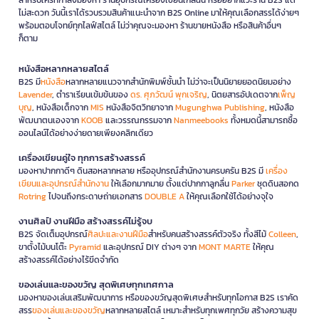
ไม่สะดวก วันนี้เราได้รวบรวมสินค้าแนะนำจาก B2S Online มาให้คุณเลือกสรรได้ง่ายๆ
พร้อมตอบโจทย์ทุกไลฟ์สไตล์ ไม่ว่าคุณจะมองหา ร้านขายหนังสือ หรือสินค้าอื่นๆ
ก็ตาม
หนังสือหลากหลายสไตล์
B2S มี
หนังสือ
หลากหลายแนวจากสำนักพิมพ์ชั้นนำ ไม่ว่าจะเป็นนิยายยอดนิยมอย่าง
Lavender
, ตำราเรียนเข้มข้นของ
ดร. ศุภวัฒน์ พุกเจริญ
, นิตยสารอัปเดตจาก
เพ็ญ
บุญ
, หนังสือเด็กจาก
MIS
หนังสือจิตวิทยาจาก
Mugunghwa Publishing
, หนังสือ
พัฒนาตนเองจาก
KOOB
และวรรณกรรมจาก
Nanmeebooks
ทั้งหมดนี้สามารถซื้อ
ออนไลน์ได้อย่างง่ายดายเพียงคลิกเดียว
เครื่องเขียนคู่ใจ ทุกการสร้างสรรค์
มองหาปากกาดีๆ ดินสอหลากหลาย หรืออุปกรณ์สำนักงานครบครัน B2S มี
เครื่อง
เขียนและอุปกรณ์สำนักงาน
ให้เลือกมากมาย ตั้งแต่ปากกาลูกลื่น
Parker
ชุดดินสอกด
Rotring
ไปจนถึงกระดาษถ่ายเอกสาร
DOUBLE A
ให้คุณเลือกใช้ได้อย่างจุใจ
งานศิลป์ งานฝีมือ สร้างสรรค์ไม่รู้จบ
B2S จัดเต็มอุปกรณ์
ศิลปะและงานฝีมือ
สำหรับคนสร้างสรรค์ตัวจริง ทั้งสีไม้
Colleen
,
ขาตั้งไม้บนโต๊ะ
Pyramid
และอุปกรณ์ DIY ต่างๆ จาก
MONT MARTE
ให้คุณ
สร้างสรรค์ได้อย่างไร้ขีดจำกัด
ของเล่นและของขวัญ สุดพิเศษทุกเทศกาล
มองหาของเล่นเสริมพัฒนาการ หรือของขวัญสุดพิเศษสำหรับทุกโอกาส B2S เราคัด
สรร
ของเล่นและของขวัญ
หลากหลายสไตล์ เหมาะสำหรับทุกเพศทุกวัย สร้างความสุข