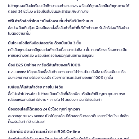
ไม่ว่าคุณจะเป็นนักเรียน นักศึกษา คนทำงาน B2S พร้อมให้คุณเลือกสินค้าคุณภาพได้
ตลอด 24 ชั่วโมง พร้อมโปรโมชั่นและสิทธิพิเศษมากมาย
ฟรี! ค่าจัดส่งทั่วไทย *เมื่อสั่งครบขั้นต่ำที่บริษัทกำหนด
ช้อปเพลินเกินคุ้ม! เพียงมียอดสั่งซื้อสินค้าขั้นต่ำที่บริษัทกำหนด รับสิทธิ์ส่งฟรีถึงบ้าน
ไม่ต้องจ่ายเพิ่ม
มั่นใจ หนังสือถึงมือปลอดภัย ด้วยบับเบิ้ล 3 ชั้น
หนังสือทุกเล่มจากบีทูเอสห่อด้วยบับเบิ้ลหนาแน่นถึง 3 ชั้น หมดกังวลเรื่องความเสีย
หายระหว่างจัดส่ง พร้อมส่งตรงถึงมือคุณในสภาพสมบูรณ์
ช้อป B2S Online การันตีสินค้าของแท้ 100%
B2S Online ให้คุณเลือกซื้อสินค้าหลากหลาย ไม่ว่าจะเป็นหนังสือ เครื่องเขียน หรือ
อื่นๆ อีกมากมายได้อย่างมั่นใจ ด้วยการการันตีสินค้าของแท้ 100% ทุกชิ้น
เปลี่ยน/คืนสินค้าง่าย ภายใน 14 วัน
ซื้อไปแล้วไม่ตรงใจ? ไม่ว่าจะเป็นหนังสือที่เลือกผิด หรือสินค้ามีปัญหา คุณสามารถ
เปลี่ยนหรือคืนสินค้าได้ง่าย ๆ ภายใน 14 วันนับจากวันที่ได้รับสินค้า
ช้อปออนไลน์ได้ตลอด 24 ชั่วโมง ทุกที่ ทุกเวลา
สะดวกสุดๆ! B2S online เปิดให้คุณช้อปได้ตลอดวันตลอดคืน อยากได้อะไร แค่คลิก
ก็รอรับสินค้าที่บ้านได้เลย!
เลือกช้อปสินค้าแนะนำจาก B2S Online
สำหรับใครที่กำลังมองหา ร้านอุปกรณ์เครื่องเขียนใกล้ฉัน หรืออยากแวะร้าน B2S แต่