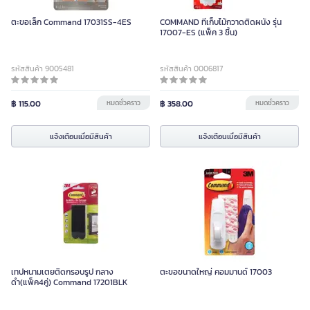
ตะขอเล็ก Command 17031SS-4ES
COMMAND ที่เก็บไม้กวาดติดผนัง รุ่น
17007-ES (แพ็ค 3 ชิ้น)
รหัสสินค้า 9005481
รหัสสินค้า 0006817
฿ 115.00
หมดชั่วคราว
฿ 358.00
หมดชั่วคราว
แจ้งเตือนเมื่อมีสินค้า
แจ้งเตือนเมื่อมีสินค้า
เทปหนามเตยติดกรอบรูป กลาง
ตะขอขนาดใหญ่ คอมมานด์ 17003
ดำ(แพ็ค4คู่) Command 17201BLK