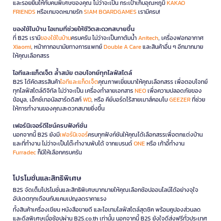
และรอยยิ้มให้กับคนพิเศษของคุณ ไม่ว่าจะเป็น กระเป๋าเก็บอุณหภูมิ
KAKAO
FRIENDS
หรือเกมจดหมายรัก
SIAM BOARDGAMES
เรามีครบ!
ของใช้ในบ้าน ไอเทมที่ช่วยให้ชีวิตสะดวกสบายขึ้น
ที่ B2S เรามี
ของใช้ในบ้าน
ครบครัน ไม่ว่าจะเป็นกาต้มน้ำ
Anitech
, เครื่องฟอกอากาศ
Xiaomi
, หน้ากากอนามัยทางการแพทย์
Double A Care
และสินค้าอื่น ๆ อีกมากมาย
ให้คุณเลือกสรร
ไอทีและแก็ดเจ็ต ล้ำสมัย ตอบโจทย์ทุกไลฟ์สไตล์
B2S ได้คัดสรรสินค้า
ไอทีและแก็ดเจ็ต
คุณภาพเยี่ยมมาให้คุณเลือกสรร เพื่อตอบโจทย์
ทุกไลฟ์สไตล์ดิจิทัล ไม่ว่าจะเป็น เครื่องทำลายเอกสาร
NEO
เพื่อความปลอดภัยของ
ข้อมูล, เอ็กซ์เทอนัลฮาร์ดดิสก์
WD
, หรือ คีย์บอร์ดไร้สายเมาส์คอมโบ
GEEZER
ที่ช่วย
ให้การทำงานของคุณสะดวกสบายยิ่งขึ้น
เฟอร์นิเจอร์ดีไซน์ครบฟังก์ชั่น
นอกจากนี้ B2S ยังมี
เฟอร์นิเจอร์
ครบทุกฟังก์ชันให้คุณได้เลือกสรรเพื่อตกแต่งบ้าน
และที่ทำงาน ไม่ว่าจะเป็นโต๊ะทำงานพับได้ จากแบรนด์
ONE
หรือ เก้าอี้ทำงาน
Furradec
ก็มีให้เลือกครบครัน
โปรโมชั่นและสิทธิพิเศษ
B2S จัดเต็มโปรโมชั่นและสิทธิพิเศษมากมายให้คุณเลือกช้อปออนไลน์ได้อย่างจุใจ
อัปเดตทุกเดือนกับแคมเปญลดราคาแรง
ทั้งสินค้าเครื่องเขียน หนังสือขายดี และไอเทมไลฟ์สไตล์สุดชิค พร้อมคูปองส่วนลด
และดีลพิเศษเมื่อช้อปผ่าน B2S.co.th เท่านั้น นอกจากนี้ B2S ยังใจดีส่งฟรีทั่วประเทศ