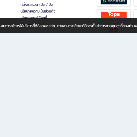
ที่ตั้งและเวลาเปิด / ปิด
นโยบายความเป็นส่วนตัว
นโยบายการใช้คุกกี้
นักลงทุนสัมพันธ์
อประสบการณ์การใช้บริการที่ดีที่สุดของท่าน ท่านสามารถศึกษาวิธีการตั้งค่าการควบคุมคุกกี้ของท่าน
ทุกวัย
ขียน ให้คุณรู้สึกเหมือนมีร้านหนังสือใกล้ฉันอยู่ในมือ ช้อปง่าย ไม่ต้องออกจากบ้าน เพราะ b2
 ชั่วโมง พร้อมโปรโมชั่นและสิทธิพิเศษมากมาย