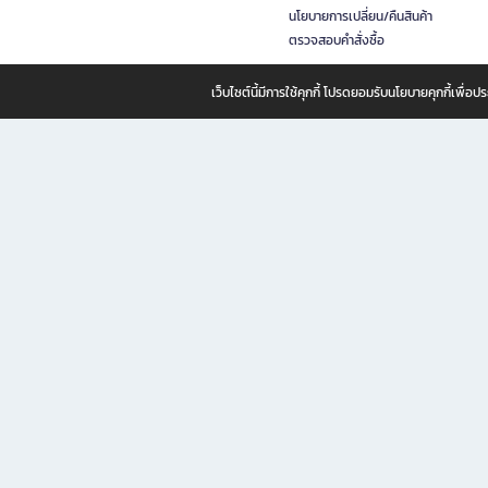
นโยบายการเปลี่ยน/คืนสินค้า
ตรวจสอบคำสั่งซื้อ
เว็บไซต์นี้มีการใช้คุกกี้ โปรดยอมรับนโยบายคุกกี้เพื่
B2S ธุรกิจในเครือ เซ็นทรัล รีเทล คอร์ปอเรชั่น จำกัด (มหาชน)
B2S Online แหล่งรวมหนังสือ เครื่องเขียน และแรงบันดาลใจสำหรับ
B2S Online คือร้านหนังสือและเครื่องเขียนออนไลน์ที่ครบครัน ตอบโจทย์คนรักการอ่านและงานเ
ทำไม B2S Online คือแหล่งช้อปปิ้งที่คุณไม่ควรพลาด
ไม่ว่าคุณจะเป็นนักเรียน นักศึกษา คนทำงาน B2S พร้อมให้คุณเลือกสินค้าคุณภาพได้ตลอด 24