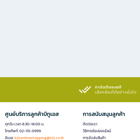
การันตีของแท้
เลือกช้อปได้อย่างมั่นใจ​
ศูนย์บริการลูกค้าบีทูเอส
การสนับสนุนลูกค้า
ทุกวัน เวลา 8.30-18.00 น.
ติดต่อเรา
โทรศัพท์: 02-115-0999
วิธีการช้อปออนไลน์
อีเมล:
b2sonlineshopping@b2s.co.th
การจัดส่งสินค้า