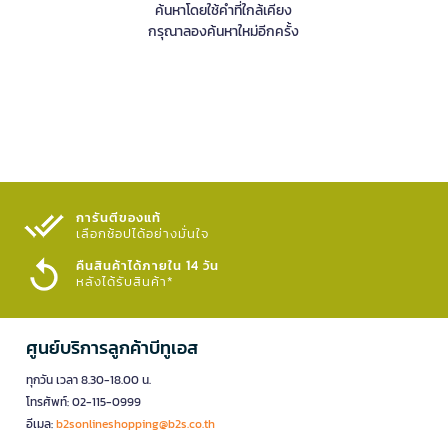
ค้นหาโดยใช้คำที่ใกล้เคียง
กรุณาลองค้นหาใหม่อีกครั้ง
การันตีของแท้
เลือกช้อปได้อย่างมั่นใจ​
คืนสินค้าได้ภายใน 14 วัน
หลังได้รับสินค้า*
ศูนย์บริการลูกค้าบีทูเอส
ทุกวัน เวลา 8.30-18.00 น.
โทรศัพท์: 02-115-0999
อีเมล:
b2sonlineshopping@b2s.co.th