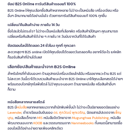
ช้อป B2S Online การันตีสินค้าของแท้ 100%
B2S Online ให้คุณเลือกซื้อสินค้าหลากหลาย ไม่ว่าจะเป็นหนังสือ เครื่องเขียน หรือ
อื่นๆ อีกมากมายได้อย่างมั่นใจ ด้วยการการันตีสินค้าของแท้ 100% ทุกชิ้น
เปลี่ยน/คืนสินค้าง่าย ภายใน 14 วัน
ซื้อไปแล้วไม่ตรงใจ? ไม่ว่าจะเป็นหนังสือที่เลือกผิด หรือสินค้ามีปัญหา คุณสามารถ
เปลี่ยนหรือคืนสินค้าได้ง่าย ๆ ภายใน 14 วันนับจากวันที่ได้รับสินค้า
ช้อปออนไลน์ได้ตลอด 24 ชั่วโมง ทุกที่ ทุกเวลา
สะดวกสุดๆ! B2S online เปิดให้คุณช้อปได้ตลอดวันตลอดคืน อยากได้อะไร แค่คลิก
ก็รอรับสินค้าที่บ้านได้เลย!
เลือกช้อปสินค้าแนะนำจาก B2S Online
สำหรับใครที่กำลังมองหา ร้านอุปกรณ์เครื่องเขียนใกล้ฉัน หรืออยากแวะร้าน B2S แต่
ไม่สะดวก วันนี้เราได้รวบรวมสินค้าแนะนำจาก B2S Online มาให้คุณเลือกสรรได้ง่ายๆ
พร้อมตอบโจทย์ทุกไลฟ์สไตล์ ไม่ว่าคุณจะมองหา ร้านขายหนังสือ หรือสินค้าอื่นๆ
ก็ตาม
หนังสือหลากหลายสไตล์
B2S มี
หนังสือ
หลากหลายแนวจากสำนักพิมพ์ชั้นนำ ไม่ว่าจะเป็นนิยายยอดนิยมอย่าง
Lavender
, ตำราเรียนเข้มข้นของ
ดร. ศุภวัฒน์ พุกเจริญ
, นิตยสารอัปเดตจาก
เพ็ญ
บุญ
, หนังสือเด็กจาก
MIS
หนังสือจิตวิทยาจาก
Mugunghwa Publishing
, หนังสือ
พัฒนาตนเองจาก
KOOB
และวรรณกรรมจาก
Nanmeebooks
ทั้งหมดนี้สามารถซื้อ
ออนไลน์ได้อย่างง่ายดายเพียงคลิกเดียว