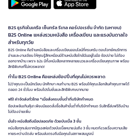
B2S ธุรกิจในเครือ เซ็นทรัล รีเทล คอร์ปอเรชั่น จำกัด (มหาชน)
B2S Online แหล่งรวมหนังสือ เครื่องเขียน และแรงบันดาลใจ
สำหรับทุกวัย
B2S Online คือร้านหนังสือและเครื่องเขียนออนไลน์ที่ครบครัน ตอบโจทย์คนรักการ
อ่านและงานเขียน ให้คุณรู้สึกเหมือนมีร้านหนังสือใกล้ฉันอยู่ในมือ ช้อปง่าย ไม่ต้อง
ออกจากบ้าน เพราะ b2s มีทั้งหนังสือหลากหลายแนวและเครื่องเขียนคุณภาพ พร้อม
สิทธิพิเศษที่ไม่ควรพลาด!
ทำไม B2S Online คือแหล่งช้อปปิ้งที่คุณไม่ควรพลาด
ไม่ว่าคุณจะเป็นนักเรียน นักศึกษา คนทำงาน B2S พร้อมให้คุณเลือกสินค้าคุณภาพได้
ตลอด 24 ชั่วโมง พร้อมโปรโมชั่นและสิทธิพิเศษมากมาย
ฟรี! ค่าจัดส่งทั่วไทย *เมื่อสั่งครบขั้นต่ำที่บริษัทกำหนด
ช้อปเพลินเกินคุ้ม! เพียงมียอดสั่งซื้อสินค้าขั้นต่ำที่บริษัทกำหนด รับสิทธิ์ส่งฟรีถึงบ้าน
ไม่ต้องจ่ายเพิ่ม
มั่นใจ หนังสือถึงมือปลอดภัย ด้วยบับเบิ้ล 3 ชั้น
หนังสือทุกเล่มจากบีทูเอสห่อด้วยบับเบิ้ลหนาแน่นถึง 3 ชั้น หมดกังวลเรื่องความเสีย
หายระหว่างจัดส่ง พร้อมส่งตรงถึงมือคุณในสภาพสมบูรณ์