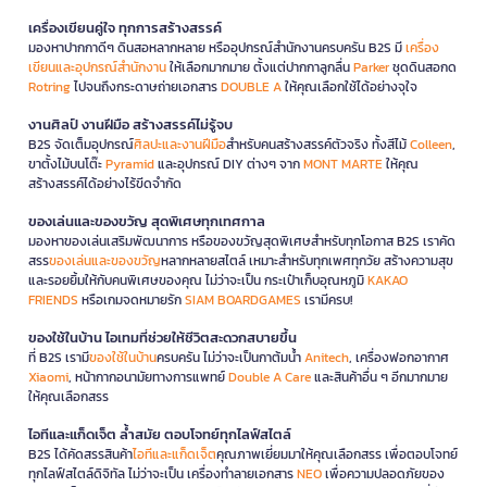
เครื่องเขียนคู่ใจ ทุกการสร้างสรรค์
มองหาปากกาดีๆ ดินสอหลากหลาย หรืออุปกรณ์สำนักงานครบครัน B2S มี
เครื่อง
เขียนและอุปกรณ์สำนักงาน
ให้เลือกมากมาย ตั้งแต่ปากกาลูกลื่น
Parker
ชุดดินสอกด
Rotring
ไปจนถึงกระดาษถ่ายเอกสาร
DOUBLE A
ให้คุณเลือกใช้ได้อย่างจุใจ
งานศิลป์ งานฝีมือ สร้างสรรค์ไม่รู้จบ
B2S จัดเต็มอุปกรณ์
ศิลปะและงานฝีมือ
สำหรับคนสร้างสรรค์ตัวจริง ทั้งสีไม้
Colleen
,
ขาตั้งไม้บนโต๊ะ
Pyramid
และอุปกรณ์ DIY ต่างๆ จาก
MONT MARTE
ให้คุณ
สร้างสรรค์ได้อย่างไร้ขีดจำกัด
ของเล่นและของขวัญ สุดพิเศษทุกเทศกาล
มองหาของเล่นเสริมพัฒนาการ หรือของขวัญสุดพิเศษสำหรับทุกโอกาส B2S เราคัด
สรร
ของเล่นและของขวัญ
หลากหลายสไตล์ เหมาะสำหรับทุกเพศทุกวัย สร้างความสุข
และรอยยิ้มให้กับคนพิเศษของคุณ ไม่ว่าจะเป็น กระเป๋าเก็บอุณหภูมิ
KAKAO
FRIENDS
หรือเกมจดหมายรัก
SIAM BOARDGAMES
เรามีครบ!
ของใช้ในบ้าน ไอเทมที่ช่วยให้ชีวิตสะดวกสบายขึ้น
ที่ B2S เรามี
ของใช้ในบ้าน
ครบครัน ไม่ว่าจะเป็นกาต้มน้ำ
Anitech
, เครื่องฟอกอากาศ
Xiaomi
, หน้ากากอนามัยทางการแพทย์
Double A Care
และสินค้าอื่น ๆ อีกมากมาย
ให้คุณเลือกสรร
ไอทีและแก็ดเจ็ต ล้ำสมัย ตอบโจทย์ทุกไลฟ์สไตล์
B2S ได้คัดสรรสินค้า
ไอทีและแก็ดเจ็ต
คุณภาพเยี่ยมมาให้คุณเลือกสรร เพื่อตอบโจทย์
ทุกไลฟ์สไตล์ดิจิทัล ไม่ว่าจะเป็น เครื่องทำลายเอกสาร
NEO
เพื่อความปลอดภัยของ