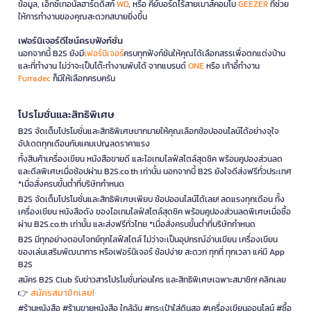
ข้อมูล, เอ็กซ์เทอนัลฮาร์ดดิสก์
WD
, หรือ คีย์บอร์ดไร้สายเมาส์คอมโบ
GEEZER
ที่ช่วย
ให้การทำงานของคุณสะดวกสบายยิ่งขึ้น
เฟอร์นิเจอร์ดีไซน์ครบฟังก์ชั่น
นอกจากนี้ B2S ยังมี
เฟอร์นิเจอร์
ครบทุกฟังก์ชันให้คุณได้เลือกสรรเพื่อตกแต่งบ้าน
และที่ทำงาน ไม่ว่าจะเป็นโต๊ะทำงานพับได้ จากแบรนด์
ONE
หรือ เก้าอี้ทำงาน
Furradec
ก็มีให้เลือกครบครัน
โปรโมชั่นและสิทธิพิเศษ
B2S จัดเต็มโปรโมชั่นและสิทธิพิเศษมากมายให้คุณเลือกช้อปออนไลน์ได้อย่างจุใจ
อัปเดตทุกเดือนกับแคมเปญลดราคาแรง
ทั้งสินค้าเครื่องเขียน หนังสือขายดี และไอเทมไลฟ์สไตล์สุดชิค พร้อมคูปองส่วนลด
และดีลพิเศษเมื่อช้อปผ่าน B2S.co.th เท่านั้น นอกจากนี้ B2S ยังใจดีส่งฟรีทั่วประเทศ
*เมื่อสั่งครบขั้นต่ำที่บริษัทกำหนด
B2S จัดเต็มโปรโมชั่นและสิทธิพิเศษเพียบ ช้อปออนไลน์ได้เลย! ลดแรงทุกเดือน ทั้ง
เครื่องเขียน หนังสือดัง ของไอเทมไลฟ์สไตล์สุดชิค พร้อมคูปองส่วนลดพิเศษเมื่อซื้อ
ผ่าน B2S.co.th เท่านั้น และส่งฟรีทั่วไทย *เมื่อสั่งครบขั้นต่ำที่บริษัทกำหนด
B2S มีทุกอย่างตอบโจทย์ทุกไลฟ์สไตล์ ไม่ว่าจะเป็นอุปกรณ์อ่านเขียน เครื่องเขียน
ของเล่นเสริมพัฒนาการ หรือเฟอร์นิเจอร์ ช้อปง่าย สะดวก ทุกที่ ทุกเวลา แค่มี App
B2S
สมัคร B2S Club รับข่าวสารโปรโมชั่นก่อนใคร และสิทธิพิเศษเฉพาะสมาชิก! คลิกเลย
สมัครสมาชิกเลย!
👉
#ร้านหนังสือ #ร้านขายหนังสือ ใกล้ฉัน #กระเป๋าใส่ดินสอ #เครื่องเขียนออนไลน์ #ซื้อ