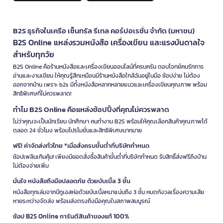
B2S ธุรกิจในเครือ เซ็นทรัล รีเทล คอร์ปอเรชั่น จำกัด (มหาชน)
B2S Online แหล่งรวมหนังสือ เครื่องเขียน และแรงบันดาลใจ
สำหรับทุกวัย
B2S Online คือร้านหนังสือและเครื่องเขียนออนไลน์ที่ครบครัน ตอบโจทย์คนรักการ
อ่านและงานเขียน ให้คุณรู้สึกเหมือนมีร้านหนังสือใกล้ฉันอยู่ในมือ ช้อปง่าย ไม่ต้อง
ออกจากบ้าน เพราะ b2s มีทั้งหนังสือหลากหลายแนวและเครื่องเขียนคุณภาพ พร้อม
สิทธิพิเศษที่ไม่ควรพลาด!
ทำไม B2S Online คือแหล่งช้อปปิ้งที่คุณไม่ควรพลาด
ไม่ว่าคุณจะเป็นนักเรียน นักศึกษา คนทำงาน B2S พร้อมให้คุณเลือกสินค้าคุณภาพได้
ตลอด 24 ชั่วโมง พร้อมโปรโมชั่นและสิทธิพิเศษมากมาย
ฟรี! ค่าจัดส่งทั่วไทย *เมื่อสั่งครบขั้นต่ำที่บริษัทกำหนด
ช้อปเพลินเกินคุ้ม! เพียงมียอดสั่งซื้อสินค้าขั้นต่ำที่บริษัทกำหนด รับสิทธิ์ส่งฟรีถึงบ้าน
ไม่ต้องจ่ายเพิ่ม
มั่นใจ หนังสือถึงมือปลอดภัย ด้วยบับเบิ้ล 3 ชั้น
หนังสือทุกเล่มจากบีทูเอสห่อด้วยบับเบิ้ลหนาแน่นถึง 3 ชั้น หมดกังวลเรื่องความเสีย
หายระหว่างจัดส่ง พร้อมส่งตรงถึงมือคุณในสภาพสมบูรณ์
ช้อป B2S Online การันตีสินค้าของแท้ 100%