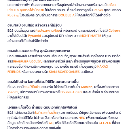
มองหาปากกาดีๆ ดินสอหลากหลาย หรืออุปกรณ์สำนักงานครบครัน B2S มี
เครื่อง
เขียนและอุปกรณ์สำนักงาน
ให้เลือกมากมาย ตั้งแต่ปากกาลูกลื่น
Parker
ชุดดินสอกด
Rotring
ไปจนถึงกระดาษถ่ายเอกสาร
DOUBLE A
ให้คุณเลือกใช้ได้อย่างจุใจ
งานศิลป์ งานฝีมือ สร้างสรรค์ไม่รู้จบ
B2S จัดเต็มอุปกรณ์
ศิลปะและงานฝีมือ
สำหรับคนสร้างสรรค์ตัวจริง ทั้งสีไม้
Colleen
,
ขาตั้งไม้บนโต๊ะ
Pyramid
และอุปกรณ์ DIY ต่างๆ จาก
MONT MARTE
ให้คุณ
สร้างสรรค์ได้อย่างไร้ขีดจำกัด
ของเล่นและของขวัญ สุดพิเศษทุกเทศกาล
มองหาของเล่นเสริมพัฒนาการ หรือของขวัญสุดพิเศษสำหรับทุกโอกาส B2S เราคัด
สรร
ของเล่นและของขวัญ
หลากหลายสไตล์ เหมาะสำหรับทุกเพศทุกวัย สร้างความสุข
และรอยยิ้มให้กับคนพิเศษของคุณ ไม่ว่าจะเป็น กระเป๋าเก็บอุณหภูมิ
KAKAO
FRIENDS
หรือเกมจดหมายรัก
SIAM BOARDGAMES
เรามีครบ!
ของใช้ในบ้าน ไอเทมที่ช่วยให้ชีวิตสะดวกสบายขึ้น
ที่ B2S เรามี
ของใช้ในบ้าน
ครบครัน ไม่ว่าจะเป็นกาต้มน้ำ
Anitech
, เครื่องฟอกอากาศ
Xiaomi
, หน้ากากอนามัยทางการแพทย์
Double A Care
และสินค้าอื่น ๆ อีกมากมาย
ให้คุณเลือกสรร
ไอทีและแก็ดเจ็ต ล้ำสมัย ตอบโจทย์ทุกไลฟ์สไตล์
B2S ได้คัดสรรสินค้า
ไอทีและแก็ดเจ็ต
คุณภาพเยี่ยมมาให้คุณเลือกสรร เพื่อตอบโจทย์
ทุกไลฟ์สไตล์ดิจิทัล ไม่ว่าจะเป็น เครื่องทำลายเอกสาร
NEO
เพื่อความปลอดภัยของ
ข้อมูล, เอ็กซ์เทอนัลฮาร์ดดิสก์
WD
, หรือ คีย์บอร์ดไร้สายเมาส์คอมโบ
GEEZER
ที่ช่วย
ให้การทำงานของคุณสะดวกสบายยิ่งขึ้น