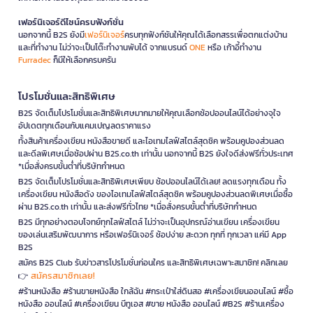
เฟอร์นิเจอร์ดีไซน์ครบฟังก์ชั่น
นอกจากนี้ B2S ยังมี
เฟอร์นิเจอร์
ครบทุกฟังก์ชันให้คุณได้เลือกสรรเพื่อตกแต่งบ้าน
และที่ทำงาน ไม่ว่าจะเป็นโต๊ะทำงานพับได้ จากแบรนด์
ONE
หรือ เก้าอี้ทำงาน
Furradec
ก็มีให้เลือกครบครัน
โปรโมชั่นและสิทธิพิเศษ
B2S จัดเต็มโปรโมชั่นและสิทธิพิเศษมากมายให้คุณเลือกช้อปออนไลน์ได้อย่างจุใจ
อัปเดตทุกเดือนกับแคมเปญลดราคาแรง
ทั้งสินค้าเครื่องเขียน หนังสือขายดี และไอเทมไลฟ์สไตล์สุดชิค พร้อมคูปองส่วนลด
และดีลพิเศษเมื่อช้อปผ่าน B2S.co.th เท่านั้น นอกจากนี้ B2S ยังใจดีส่งฟรีทั่วประเทศ
*เมื่อสั่งครบขั้นต่ำที่บริษัทกำหนด
B2S จัดเต็มโปรโมชั่นและสิทธิพิเศษเพียบ ช้อปออนไลน์ได้เลย! ลดแรงทุกเดือน ทั้ง
เครื่องเขียน หนังสือดัง ของไอเทมไลฟ์สไตล์สุดชิค พร้อมคูปองส่วนลดพิเศษเมื่อซื้อ
ผ่าน B2S.co.th เท่านั้น และส่งฟรีทั่วไทย *เมื่อสั่งครบขั้นต่ำที่บริษัทกำหนด
B2S มีทุกอย่างตอบโจทย์ทุกไลฟ์สไตล์ ไม่ว่าจะเป็นอุปกรณ์อ่านเขียน เครื่องเขียน
ของเล่นเสริมพัฒนาการ หรือเฟอร์นิเจอร์ ช้อปง่าย สะดวก ทุกที่ ทุกเวลา แค่มี App
B2S
สมัคร B2S Club รับข่าวสารโปรโมชั่นก่อนใคร และสิทธิพิเศษเฉพาะสมาชิก! คลิกเลย
สมัครสมาชิกเลย!
👉
#ร้านหนังสือ #ร้านขายหนังสือ ใกล้ฉัน #กระเป๋าใส่ดินสอ #เครื่องเขียนออนไลน์ #ซื้อ
หนังสือ ออนไลน์ #เครื่องเขียน บีทูเอส #ขาย หนังสือ ออนไลน์ #B2S #ร้านเครื่อง