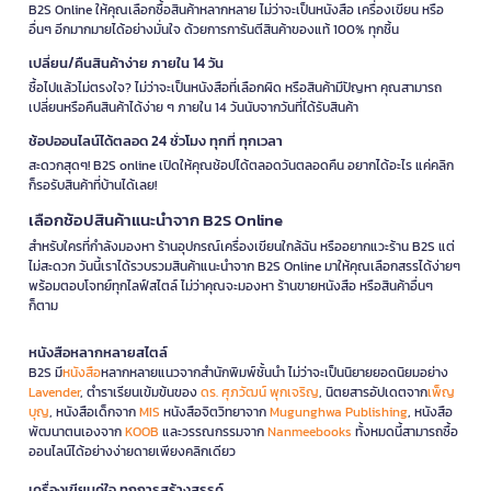
B2S Online ให้คุณเลือกซื้อสินค้าหลากหลาย ไม่ว่าจะเป็นหนังสือ เครื่องเขียน หรือ
อื่นๆ อีกมากมายได้อย่างมั่นใจ ด้วยการการันตีสินค้าของแท้ 100% ทุกชิ้น
เปลี่ยน/คืนสินค้าง่าย ภายใน 14 วัน
ซื้อไปแล้วไม่ตรงใจ? ไม่ว่าจะเป็นหนังสือที่เลือกผิด หรือสินค้ามีปัญหา คุณสามารถ
เปลี่ยนหรือคืนสินค้าได้ง่าย ๆ ภายใน 14 วันนับจากวันที่ได้รับสินค้า
ช้อปออนไลน์ได้ตลอด 24 ชั่วโมง ทุกที่ ทุกเวลา
สะดวกสุดๆ! B2S online เปิดให้คุณช้อปได้ตลอดวันตลอดคืน อยากได้อะไร แค่คลิก
ก็รอรับสินค้าที่บ้านได้เลย!
เลือกช้อปสินค้าแนะนำจาก B2S Online
สำหรับใครที่กำลังมองหา ร้านอุปกรณ์เครื่องเขียนใกล้ฉัน หรืออยากแวะร้าน B2S แต่
ไม่สะดวก วันนี้เราได้รวบรวมสินค้าแนะนำจาก B2S Online มาให้คุณเลือกสรรได้ง่ายๆ
พร้อมตอบโจทย์ทุกไลฟ์สไตล์ ไม่ว่าคุณจะมองหา ร้านขายหนังสือ หรือสินค้าอื่นๆ
ก็ตาม
หนังสือหลากหลายสไตล์
B2S มี
หนังสือ
หลากหลายแนวจากสำนักพิมพ์ชั้นนำ ไม่ว่าจะเป็นนิยายยอดนิยมอย่าง
Lavender
, ตำราเรียนเข้มข้นของ
ดร. ศุภวัฒน์ พุกเจริญ
, นิตยสารอัปเดตจาก
เพ็ญ
บุญ
, หนังสือเด็กจาก
MIS
หนังสือจิตวิทยาจาก
Mugunghwa Publishing
, หนังสือ
พัฒนาตนเองจาก
KOOB
และวรรณกรรมจาก
Nanmeebooks
ทั้งหมดนี้สามารถซื้อ
ออนไลน์ได้อย่างง่ายดายเพียงคลิกเดียว
เครื่องเขียนคู่ใจ ทุกการสร้างสรรค์