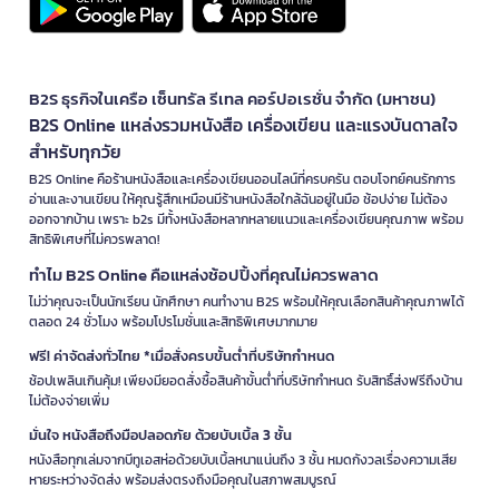
B2S ธุรกิจในเครือ เซ็นทรัล รีเทล คอร์ปอเรชั่น จำกัด (มหาชน)
B2S Online แหล่งรวมหนังสือ เครื่องเขียน และแรงบันดาลใจ
สำหรับทุกวัย
B2S Online คือร้านหนังสือและเครื่องเขียนออนไลน์ที่ครบครัน ตอบโจทย์คนรักการ
อ่านและงานเขียน ให้คุณรู้สึกเหมือนมีร้านหนังสือใกล้ฉันอยู่ในมือ ช้อปง่าย ไม่ต้อง
ออกจากบ้าน เพราะ b2s มีทั้งหนังสือหลากหลายแนวและเครื่องเขียนคุณภาพ พร้อม
สิทธิพิเศษที่ไม่ควรพลาด!
ทำไม B2S Online คือแหล่งช้อปปิ้งที่คุณไม่ควรพลาด
ไม่ว่าคุณจะเป็นนักเรียน นักศึกษา คนทำงาน B2S พร้อมให้คุณเลือกสินค้าคุณภาพได้
ตลอด 24 ชั่วโมง พร้อมโปรโมชั่นและสิทธิพิเศษมากมาย
ฟรี! ค่าจัดส่งทั่วไทย *เมื่อสั่งครบขั้นต่ำที่บริษัทกำหนด
ช้อปเพลินเกินคุ้ม! เพียงมียอดสั่งซื้อสินค้าขั้นต่ำที่บริษัทกำหนด รับสิทธิ์ส่งฟรีถึงบ้าน
ไม่ต้องจ่ายเพิ่ม
มั่นใจ หนังสือถึงมือปลอดภัย ด้วยบับเบิ้ล 3 ชั้น
หนังสือทุกเล่มจากบีทูเอสห่อด้วยบับเบิ้ลหนาแน่นถึง 3 ชั้น หมดกังวลเรื่องความเสีย
หายระหว่างจัดส่ง พร้อมส่งตรงถึงมือคุณในสภาพสมบูรณ์