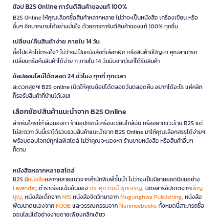
ช้อป B2S Online การันตีสินค้าของแท้ 100%
B2S Online ให้คุณเลือกซื้อสินค้าหลากหลาย ไม่ว่าจะเป็นหนังสือ เครื่องเขียน หรือ
อื่นๆ อีกมากมายได้อย่างมั่นใจ ด้วยการการันตีสินค้าของแท้ 100% ทุกชิ้น
เปลี่ยน/คืนสินค้าง่าย ภายใน 14 วัน
ซื้อไปแล้วไม่ตรงใจ? ไม่ว่าจะเป็นหนังสือที่เลือกผิด หรือสินค้ามีปัญหา คุณสามารถ
เปลี่ยนหรือคืนสินค้าได้ง่าย ๆ ภายใน 14 วันนับจากวันที่ได้รับสินค้า
ช้อปออนไลน์ได้ตลอด 24 ชั่วโมง ทุกที่ ทุกเวลา
สะดวกสุดๆ! B2S online เปิดให้คุณช้อปได้ตลอดวันตลอดคืน อยากได้อะไร แค่คลิก
ก็รอรับสินค้าที่บ้านได้เลย!
เลือกช้อปสินค้าแนะนำจาก B2S Online
สำหรับใครที่กำลังมองหา ร้านอุปกรณ์เครื่องเขียนใกล้ฉัน หรืออยากแวะร้าน B2S แต่
ไม่สะดวก วันนี้เราได้รวบรวมสินค้าแนะนำจาก B2S Online มาให้คุณเลือกสรรได้ง่ายๆ
พร้อมตอบโจทย์ทุกไลฟ์สไตล์ ไม่ว่าคุณจะมองหา ร้านขายหนังสือ หรือสินค้าอื่นๆ
ก็ตาม
หนังสือหลากหลายสไตล์
B2S มี
หนังสือ
หลากหลายแนวจากสำนักพิมพ์ชั้นนำ ไม่ว่าจะเป็นนิยายยอดนิยมอย่าง
Lavender
, ตำราเรียนเข้มข้นของ
ดร. ศุภวัฒน์ พุกเจริญ
, นิตยสารอัปเดตจาก
เพ็ญ
บุญ
, หนังสือเด็กจาก
MIS
หนังสือจิตวิทยาจาก
Mugunghwa Publishing
, หนังสือ
พัฒนาตนเองจาก
KOOB
และวรรณกรรมจาก
Nanmeebooks
ทั้งหมดนี้สามารถซื้อ
ออนไลน์ได้อย่างง่ายดายเพียงคลิกเดียว