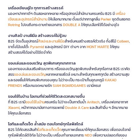
เครื่องเขียนคู่ใจ ทุกการสร้างสรรค์
มองหาปากกาดีๆ ดินสอหลากหลาย หรืออุปกรณ์สำนักงานครบครัน B2S มี
เครื่อง
เขียนและอุปกรณ์สำนักงาน
ให้เลือกมากมาย ตั้งแต่ปากกาลูกลื่น
Parker
ชุดดินสอกด
Rotring
ไปจนถึงกระดาษถ่ายเอกสาร
DOUBLE A
ให้คุณเลือกใช้ได้อย่างจุใจ
งานศิลป์ งานฝีมือ สร้างสรรค์ไม่รู้จบ
B2S จัดเต็มอุปกรณ์
ศิลปะและงานฝีมือ
สำหรับคนสร้างสรรค์ตัวจริง ทั้งสีไม้
Colleen
,
ขาตั้งไม้บนโต๊ะ
Pyramid
และอุปกรณ์ DIY ต่างๆ จาก
MONT MARTE
ให้คุณ
สร้างสรรค์ได้อย่างไร้ขีดจำกัด
ของเล่นและของขวัญ สุดพิเศษทุกเทศกาล
มองหาของเล่นเสริมพัฒนาการ หรือของขวัญสุดพิเศษสำหรับทุกโอกาส B2S เราคัด
สรร
ของเล่นและของขวัญ
หลากหลายสไตล์ เหมาะสำหรับทุกเพศทุกวัย สร้างความสุข
และรอยยิ้มให้กับคนพิเศษของคุณ ไม่ว่าจะเป็น กระเป๋าเก็บอุณหภูมิ
KAKAO
FRIENDS
หรือเกมจดหมายรัก
SIAM BOARDGAMES
เรามีครบ!
ของใช้ในบ้าน ไอเทมที่ช่วยให้ชีวิตสะดวกสบายขึ้น
ที่ B2S เรามี
ของใช้ในบ้าน
ครบครัน ไม่ว่าจะเป็นกาต้มน้ำ
Anitech
, เครื่องฟอกอากาศ
Xiaomi
, หน้ากากอนามัยทางการแพทย์
Double A Care
และสินค้าอื่น ๆ อีกมากมาย
ให้คุณเลือกสรร
ไอทีและแก็ดเจ็ต ล้ำสมัย ตอบโจทย์ทุกไลฟ์สไตล์
B2S ได้คัดสรรสินค้า
ไอทีและแก็ดเจ็ต
คุณภาพเยี่ยมมาให้คุณเลือกสรร เพื่อตอบโจทย์
ทุกไลฟ์สไตล์ดิจิทัล ไม่ว่าจะเป็น เครื่องทำลายเอกสาร
NEO
เพื่อความปลอดภัยของ