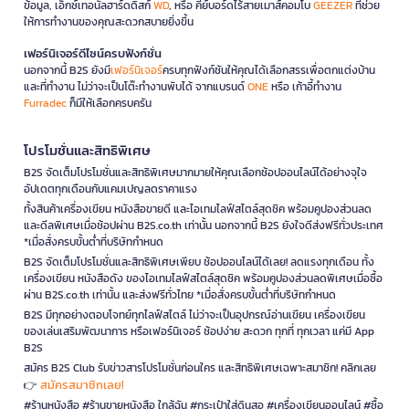
ข้อมูล, เอ็กซ์เทอนัลฮาร์ดดิสก์
WD
, หรือ คีย์บอร์ดไร้สายเมาส์คอมโบ
GEEZER
ที่ช่วย
ให้การทำงานของคุณสะดวกสบายยิ่งขึ้น
เฟอร์นิเจอร์ดีไซน์ครบฟังก์ชั่น
นอกจากนี้ B2S ยังมี
เฟอร์นิเจอร์
ครบทุกฟังก์ชันให้คุณได้เลือกสรรเพื่อตกแต่งบ้าน
และที่ทำงาน ไม่ว่าจะเป็นโต๊ะทำงานพับได้ จากแบรนด์
ONE
หรือ เก้าอี้ทำงาน
Furradec
ก็มีให้เลือกครบครัน
โปรโมชั่นและสิทธิพิเศษ
B2S จัดเต็มโปรโมชั่นและสิทธิพิเศษมากมายให้คุณเลือกช้อปออนไลน์ได้อย่างจุใจ
อัปเดตทุกเดือนกับแคมเปญลดราคาแรง
ทั้งสินค้าเครื่องเขียน หนังสือขายดี และไอเทมไลฟ์สไตล์สุดชิค พร้อมคูปองส่วนลด
และดีลพิเศษเมื่อช้อปผ่าน B2S.co.th เท่านั้น นอกจากนี้ B2S ยังใจดีส่งฟรีทั่วประเทศ
*เมื่อสั่งครบขั้นต่ำที่บริษัทกำหนด
B2S จัดเต็มโปรโมชั่นและสิทธิพิเศษเพียบ ช้อปออนไลน์ได้เลย! ลดแรงทุกเดือน ทั้ง
เครื่องเขียน หนังสือดัง ของไอเทมไลฟ์สไตล์สุดชิค พร้อมคูปองส่วนลดพิเศษเมื่อซื้อ
ผ่าน B2S.co.th เท่านั้น และส่งฟรีทั่วไทย *เมื่อสั่งครบขั้นต่ำที่บริษัทกำหนด
B2S มีทุกอย่างตอบโจทย์ทุกไลฟ์สไตล์ ไม่ว่าจะเป็นอุปกรณ์อ่านเขียน เครื่องเขียน
ของเล่นเสริมพัฒนาการ หรือเฟอร์นิเจอร์ ช้อปง่าย สะดวก ทุกที่ ทุกเวลา แค่มี App
B2S
สมัคร B2S Club รับข่าวสารโปรโมชั่นก่อนใคร และสิทธิพิเศษเฉพาะสมาชิก! คลิกเลย
สมัครสมาชิกเลย!
👉
#ร้านหนังสือ #ร้านขายหนังสือ ใกล้ฉัน #กระเป๋าใส่ดินสอ #เครื่องเขียนออนไลน์ #ซื้อ