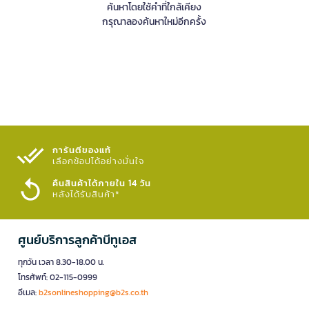
ค้นหาโดยใช้คำที่ใกล้เคียง
กรุณาลองค้นหาใหม่อีกครั้ง
การันตีของแท้
เลือกช้อปได้อย่างมั่นใจ​
คืนสินค้าได้ภายใน 14 วัน
หลังได้รับสินค้า*
ศูนย์บริการลูกค้าบีทูเอส
ทุกวัน เวลา 8.30-18.00 น.
โทรศัพท์: 02-115-0999
อีเมล:
b2sonlineshopping@b2s.co.th