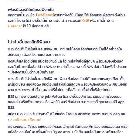
เฟอร์นิเจอร์ดีไซน์ครบฟังก์ชั่น
นอกจากนี้ B2S ยังมี
เฟอร์นิเจอร์
ครบทุกฟังก์ชันให้คุณได้เลือกสรรเพื่อตกแต่งบ้าน
และที่ทำงาน ไม่ว่าจะเป็นโต๊ะทำงานพับได้ จากแบรนด์
ONE
หรือ เก้าอี้ทำงาน
Furradec
ก็มีให้เลือกครบครัน
โปรโมชั่นและสิทธิพิเศษ
B2S จัดเต็มโปรโมชั่นและสิทธิพิเศษมากมายให้คุณเลือกช้อปออนไลน์ได้อย่างจุใจ
อัปเดตทุกเดือนกับแคมเปญลดราคาแรง
ทั้งสินค้าเครื่องเขียน หนังสือขายดี และไอเทมไลฟ์สไตล์สุดชิค พร้อมคูปองส่วนลด
และดีลพิเศษเมื่อช้อปผ่าน B2S.co.th เท่านั้น นอกจากนี้ B2S ยังใจดีส่งฟรีทั่วประเทศ
*เมื่อสั่งครบขั้นต่ำที่บริษัทกำหนด
B2S จัดเต็มโปรโมชั่นและสิทธิพิเศษเพียบ ช้อปออนไลน์ได้เลย! ลดแรงทุกเดือน ทั้ง
เครื่องเขียน หนังสือดัง ของไอเทมไลฟ์สไตล์สุดชิค พร้อมคูปองส่วนลดพิเศษเมื่อซื้อ
ผ่าน B2S.co.th เท่านั้น และส่งฟรีทั่วไทย *เมื่อสั่งครบขั้นต่ำที่บริษัทกำหนด
B2S มีทุกอย่างตอบโจทย์ทุกไลฟ์สไตล์ ไม่ว่าจะเป็นอุปกรณ์อ่านเขียน เครื่องเขียน
ของเล่นเสริมพัฒนาการ หรือเฟอร์นิเจอร์ ช้อปง่าย สะดวก ทุกที่ ทุกเวลา แค่มี App
B2S
สมัคร B2S Club รับข่าวสารโปรโมชั่นก่อนใคร และสิทธิพิเศษเฉพาะสมาชิก! คลิกเลย
สมัครสมาชิกเลย!
👉
#ร้านหนังสือ #ร้านขายหนังสือ ใกล้ฉัน #กระเป๋าใส่ดินสอ #เครื่องเขียนออนไลน์ #ซื้อ
หนังสือ ออนไลน์ #เครื่องเขียน บีทูเอส #ขาย หนังสือ ออนไลน์ #B2S #ร้านเครื่อง