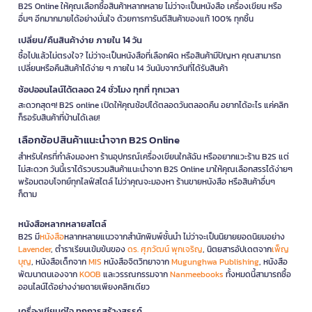
B2S Online ให้คุณเลือกซื้อสินค้าหลากหลาย ไม่ว่าจะเป็นหนังสือ เครื่องเขียน หรือ
อื่นๆ อีกมากมายได้อย่างมั่นใจ ด้วยการการันตีสินค้าของแท้ 100% ทุกชิ้น
เปลี่ยน/คืนสินค้าง่าย ภายใน 14 วัน
ซื้อไปแล้วไม่ตรงใจ? ไม่ว่าจะเป็นหนังสือที่เลือกผิด หรือสินค้ามีปัญหา คุณสามารถ
เปลี่ยนหรือคืนสินค้าได้ง่าย ๆ ภายใน 14 วันนับจากวันที่ได้รับสินค้า
ช้อปออนไลน์ได้ตลอด 24 ชั่วโมง ทุกที่ ทุกเวลา
สะดวกสุดๆ! B2S online เปิดให้คุณช้อปได้ตลอดวันตลอดคืน อยากได้อะไร แค่คลิก
ก็รอรับสินค้าที่บ้านได้เลย!
เลือกช้อปสินค้าแนะนำจาก B2S Online
สำหรับใครที่กำลังมองหา ร้านอุปกรณ์เครื่องเขียนใกล้ฉัน หรืออยากแวะร้าน B2S แต่
ไม่สะดวก วันนี้เราได้รวบรวมสินค้าแนะนำจาก B2S Online มาให้คุณเลือกสรรได้ง่ายๆ
พร้อมตอบโจทย์ทุกไลฟ์สไตล์ ไม่ว่าคุณจะมองหา ร้านขายหนังสือ หรือสินค้าอื่นๆ
ก็ตาม
หนังสือหลากหลายสไตล์
B2S มี
หนังสือ
หลากหลายแนวจากสำนักพิมพ์ชั้นนำ ไม่ว่าจะเป็นนิยายยอดนิยมอย่าง
Lavender
, ตำราเรียนเข้มข้นของ
ดร. ศุภวัฒน์ พุกเจริญ
, นิตยสารอัปเดตจาก
เพ็ญ
บุญ
, หนังสือเด็กจาก
MIS
หนังสือจิตวิทยาจาก
Mugunghwa Publishing
, หนังสือ
พัฒนาตนเองจาก
KOOB
และวรรณกรรมจาก
Nanmeebooks
ทั้งหมดนี้สามารถซื้อ
ออนไลน์ได้อย่างง่ายดายเพียงคลิกเดียว
เครื่องเขียนคู่ใจ ทุกการสร้างสรรค์