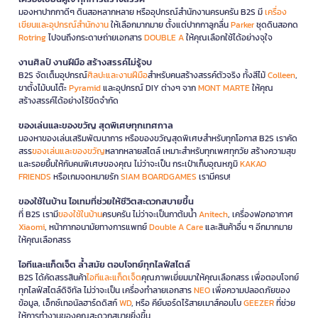
มองหาปากกาดีๆ ดินสอหลากหลาย หรืออุปกรณ์สำนักงานครบครัน B2S มี
เครื่อง
เขียนและอุปกรณ์สำนักงาน
ให้เลือกมากมาย ตั้งแต่ปากกาลูกลื่น
Parker
ชุดดินสอกด
Rotring
ไปจนถึงกระดาษถ่ายเอกสาร
DOUBLE A
ให้คุณเลือกใช้ได้อย่างจุใจ
งานศิลป์ งานฝีมือ สร้างสรรค์ไม่รู้จบ
B2S จัดเต็มอุปกรณ์
ศิลปะและงานฝีมือ
สำหรับคนสร้างสรรค์ตัวจริง ทั้งสีไม้
Colleen
,
ขาตั้งไม้บนโต๊ะ
Pyramid
และอุปกรณ์ DIY ต่างๆ จาก
MONT MARTE
ให้คุณ
สร้างสรรค์ได้อย่างไร้ขีดจำกัด
ของเล่นและของขวัญ สุดพิเศษทุกเทศกาล
มองหาของเล่นเสริมพัฒนาการ หรือของขวัญสุดพิเศษสำหรับทุกโอกาส B2S เราคัด
สรร
ของเล่นและของขวัญ
หลากหลายสไตล์ เหมาะสำหรับทุกเพศทุกวัย สร้างความสุข
และรอยยิ้มให้กับคนพิเศษของคุณ ไม่ว่าจะเป็น กระเป๋าเก็บอุณหภูมิ
KAKAO
FRIENDS
หรือเกมจดหมายรัก
SIAM BOARDGAMES
เรามีครบ!
ของใช้ในบ้าน ไอเทมที่ช่วยให้ชีวิตสะดวกสบายขึ้น
ที่ B2S เรามี
ของใช้ในบ้าน
ครบครัน ไม่ว่าจะเป็นกาต้มน้ำ
Anitech
, เครื่องฟอกอากาศ
Xiaomi
, หน้ากากอนามัยทางการแพทย์
Double A Care
และสินค้าอื่น ๆ อีกมากมาย
ให้คุณเลือกสรร
ไอทีและแก็ดเจ็ต ล้ำสมัย ตอบโจทย์ทุกไลฟ์สไตล์
B2S ได้คัดสรรสินค้า
ไอทีและแก็ดเจ็ต
คุณภาพเยี่ยมมาให้คุณเลือกสรร เพื่อตอบโจทย์
ทุกไลฟ์สไตล์ดิจิทัล ไม่ว่าจะเป็น เครื่องทำลายเอกสาร
NEO
เพื่อความปลอดภัยของ
ข้อมูล, เอ็กซ์เทอนัลฮาร์ดดิสก์
WD
, หรือ คีย์บอร์ดไร้สายเมาส์คอมโบ
GEEZER
ที่ช่วย
ให้การทำงานของคุณสะดวกสบายยิ่งขึ้น