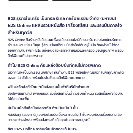
B2S ธุรกิจในเครือ เซ็นทรัล รีเทล คอร์ปอเรชั่น จำกัด (มหาชน)
B2S Online แหล่งรวมหนังสือ เครื่องเขียน และแรงบันดาลใจ
สำหรับทุกวัย
B2S Online คือร้านหนังสือและเครื่องเขียนออนไลน์ที่ครบครัน ตอบโจทย์คนรักการ
อ่านและงานเขียน ให้คุณรู้สึกเหมือนมีร้านหนังสือใกล้ฉันอยู่ในมือ ช้อปง่าย ไม่ต้อง
ออกจากบ้าน เพราะ b2s มีทั้งหนังสือหลากหลายแนวและเครื่องเขียนคุณภาพ พร้อม
สิทธิพิเศษที่ไม่ควรพลาด!
ทำไม B2S Online คือแหล่งช้อปปิ้งที่คุณไม่ควรพลาด
ไม่ว่าคุณจะเป็นนักเรียน นักศึกษา คนทำงาน B2S พร้อมให้คุณเลือกสินค้าคุณภาพได้
ตลอด 24 ชั่วโมง พร้อมโปรโมชั่นและสิทธิพิเศษมากมาย
ฟรี! ค่าจัดส่งทั่วไทย *เมื่อสั่งครบขั้นต่ำที่บริษัทกำหนด
ช้อปเพลินเกินคุ้ม! เพียงมียอดสั่งซื้อสินค้าขั้นต่ำที่บริษัทกำหนด รับสิทธิ์ส่งฟรีถึงบ้าน
ไม่ต้องจ่ายเพิ่ม
มั่นใจ หนังสือถึงมือปลอดภัย ด้วยบับเบิ้ล 3 ชั้น
หนังสือทุกเล่มจากบีทูเอสห่อด้วยบับเบิ้ลหนาแน่นถึง 3 ชั้น หมดกังวลเรื่องความเสีย
หายระหว่างจัดส่ง พร้อมส่งตรงถึงมือคุณในสภาพสมบูรณ์
ช้อป B2S Online การันตีสินค้าของแท้ 100%