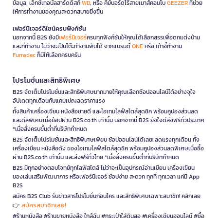
ข้อมูล, เอ็กซ์เทอนัลฮาร์ดดิสก์
WD
, หรือ คีย์บอร์ดไร้สายเมาส์คอมโบ
GEEZER
ที่ช่วย
ให้การทำงานของคุณสะดวกสบายยิ่งขึ้น
เฟอร์นิเจอร์ดีไซน์ครบฟังก์ชั่น
นอกจากนี้ B2S ยังมี
เฟอร์นิเจอร์
ครบทุกฟังก์ชันให้คุณได้เลือกสรรเพื่อตกแต่งบ้าน
และที่ทำงาน ไม่ว่าจะเป็นโต๊ะทำงานพับได้ จากแบรนด์
ONE
หรือ เก้าอี้ทำงาน
Furradec
ก็มีให้เลือกครบครัน
โปรโมชั่นและสิทธิพิเศษ
B2S จัดเต็มโปรโมชั่นและสิทธิพิเศษมากมายให้คุณเลือกช้อปออนไลน์ได้อย่างจุใจ
อัปเดตทุกเดือนกับแคมเปญลดราคาแรง
ทั้งสินค้าเครื่องเขียน หนังสือขายดี และไอเทมไลฟ์สไตล์สุดชิค พร้อมคูปองส่วนลด
และดีลพิเศษเมื่อช้อปผ่าน B2S.co.th เท่านั้น นอกจากนี้ B2S ยังใจดีส่งฟรีทั่วประเทศ
*เมื่อสั่งครบขั้นต่ำที่บริษัทกำหนด
B2S จัดเต็มโปรโมชั่นและสิทธิพิเศษเพียบ ช้อปออนไลน์ได้เลย! ลดแรงทุกเดือน ทั้ง
เครื่องเขียน หนังสือดัง ของไอเทมไลฟ์สไตล์สุดชิค พร้อมคูปองส่วนลดพิเศษเมื่อซื้อ
ผ่าน B2S.co.th เท่านั้น และส่งฟรีทั่วไทย *เมื่อสั่งครบขั้นต่ำที่บริษัทกำหนด
B2S มีทุกอย่างตอบโจทย์ทุกไลฟ์สไตล์ ไม่ว่าจะเป็นอุปกรณ์อ่านเขียน เครื่องเขียน
ของเล่นเสริมพัฒนาการ หรือเฟอร์นิเจอร์ ช้อปง่าย สะดวก ทุกที่ ทุกเวลา แค่มี App
B2S
สมัคร B2S Club รับข่าวสารโปรโมชั่นก่อนใคร และสิทธิพิเศษเฉพาะสมาชิก! คลิกเลย
สมัครสมาชิกเลย!
👉
#ร้านหนังสือ #ร้านขายหนังสือ ใกล้ฉัน #กระเป๋าใส่ดินสอ #เครื่องเขียนออนไลน์ #ซื้อ