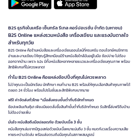
B2S ธุรกิจในเครือ เซ็นทรัล รีเทล คอร์ปอเรชั่น จำกัด (มหาชน)
B2S Online แหล่งรวมหนังสือ เครื่องเขียน และแรงบันดาลใจ
สำหรับทุกวัย
B2S Online คือร้านหนังสือและเครื่องเขียนออนไลน์ที่ครบครัน ตอบโจทย์คนรักการ
อ่านและงานเขียน ให้คุณรู้สึกเหมือนมีร้านหนังสือใกล้ฉันอยู่ในมือ ช้อปง่าย ไม่ต้อง
ออกจากบ้าน เพราะ b2s มีทั้งหนังสือหลากหลายแนวและเครื่องเขียนคุณภาพ พร้อม
สิทธิพิเศษที่ไม่ควรพลาด!
ทำไม B2S Online คือแหล่งช้อปปิ้งที่คุณไม่ควรพลาด
ไม่ว่าคุณจะเป็นนักเรียน นักศึกษา คนทำงาน B2S พร้อมให้คุณเลือกสินค้าคุณภาพได้
ตลอด 24 ชั่วโมง พร้อมโปรโมชั่นและสิทธิพิเศษมากมาย
ฟรี! ค่าจัดส่งทั่วไทย *เมื่อสั่งครบขั้นต่ำที่บริษัทกำหนด
ช้อปเพลินเกินคุ้ม! เพียงมียอดสั่งซื้อสินค้าขั้นต่ำที่บริษัทกำหนด รับสิทธิ์ส่งฟรีถึงบ้าน
ไม่ต้องจ่ายเพิ่ม
มั่นใจ หนังสือถึงมือปลอดภัย ด้วยบับเบิ้ล 3 ชั้น
หนังสือทุกเล่มจากบีทูเอสห่อด้วยบับเบิ้ลหนาแน่นถึง 3 ชั้น หมดกังวลเรื่องความเสีย
หายระหว่างจัดส่ง พร้อมส่งตรงถึงมือคุณในสภาพสมบูรณ์