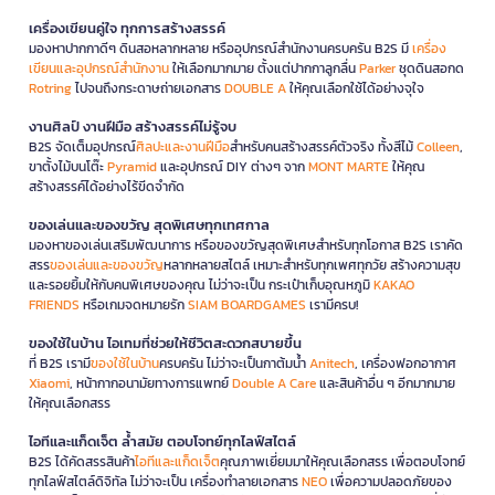
เครื่องเขียนคู่ใจ ทุกการสร้างสรรค์
มองหาปากกาดีๆ ดินสอหลากหลาย หรืออุปกรณ์สำนักงานครบครัน B2S มี
เครื่อง
เขียนและอุปกรณ์สำนักงาน
ให้เลือกมากมาย ตั้งแต่ปากกาลูกลื่น
Parker
ชุดดินสอกด
Rotring
ไปจนถึงกระดาษถ่ายเอกสาร
DOUBLE A
ให้คุณเลือกใช้ได้อย่างจุใจ
งานศิลป์ งานฝีมือ สร้างสรรค์ไม่รู้จบ
B2S จัดเต็มอุปกรณ์
ศิลปะและงานฝีมือ
สำหรับคนสร้างสรรค์ตัวจริง ทั้งสีไม้
Colleen
,
ขาตั้งไม้บนโต๊ะ
Pyramid
และอุปกรณ์ DIY ต่างๆ จาก
MONT MARTE
ให้คุณ
สร้างสรรค์ได้อย่างไร้ขีดจำกัด
ของเล่นและของขวัญ สุดพิเศษทุกเทศกาล
มองหาของเล่นเสริมพัฒนาการ หรือของขวัญสุดพิเศษสำหรับทุกโอกาส B2S เราคัด
สรร
ของเล่นและของขวัญ
หลากหลายสไตล์ เหมาะสำหรับทุกเพศทุกวัย สร้างความสุข
และรอยยิ้มให้กับคนพิเศษของคุณ ไม่ว่าจะเป็น กระเป๋าเก็บอุณหภูมิ
KAKAO
FRIENDS
หรือเกมจดหมายรัก
SIAM BOARDGAMES
เรามีครบ!
ของใช้ในบ้าน ไอเทมที่ช่วยให้ชีวิตสะดวกสบายขึ้น
ที่ B2S เรามี
ของใช้ในบ้าน
ครบครัน ไม่ว่าจะเป็นกาต้มน้ำ
Anitech
, เครื่องฟอกอากาศ
Xiaomi
, หน้ากากอนามัยทางการแพทย์
Double A Care
และสินค้าอื่น ๆ อีกมากมาย
ให้คุณเลือกสรร
ไอทีและแก็ดเจ็ต ล้ำสมัย ตอบโจทย์ทุกไลฟ์สไตล์
B2S ได้คัดสรรสินค้า
ไอทีและแก็ดเจ็ต
คุณภาพเยี่ยมมาให้คุณเลือกสรร เพื่อตอบโจทย์
ทุกไลฟ์สไตล์ดิจิทัล ไม่ว่าจะเป็น เครื่องทำลายเอกสาร
NEO
เพื่อความปลอดภัยของ