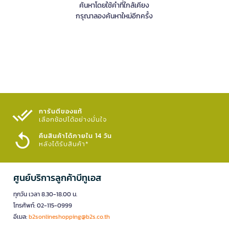
ค้นหาโดยใช้คำที่ใกล้เคียง
กรุณาลองค้นหาใหม่อีกครั้ง
การันตีของแท้
เลือกช้อปได้อย่างมั่นใจ​
คืนสินค้าได้ภายใน 14 วัน
หลังได้รับสินค้า*
ศูนย์บริการลูกค้าบีทูเอส
ทุกวัน เวลา 8.30-18.00 น.
โทรศัพท์: 02-115-0999
อีเมล:
b2sonlineshopping@b2s.co.th