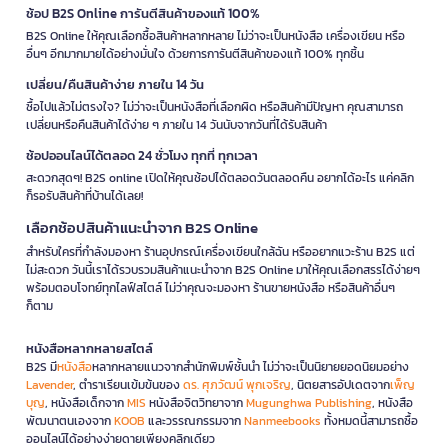
ช้อป B2S Online การันตีสินค้าของแท้ 100%
B2S Online ให้คุณเลือกซื้อสินค้าหลากหลาย ไม่ว่าจะเป็นหนังสือ เครื่องเขียน หรือ
อื่นๆ อีกมากมายได้อย่างมั่นใจ ด้วยการการันตีสินค้าของแท้ 100% ทุกชิ้น
เปลี่ยน/คืนสินค้าง่าย ภายใน 14 วัน
ซื้อไปแล้วไม่ตรงใจ? ไม่ว่าจะเป็นหนังสือที่เลือกผิด หรือสินค้ามีปัญหา คุณสามารถ
เปลี่ยนหรือคืนสินค้าได้ง่าย ๆ ภายใน 14 วันนับจากวันที่ได้รับสินค้า
ช้อปออนไลน์ได้ตลอด 24 ชั่วโมง ทุกที่ ทุกเวลา
สะดวกสุดๆ! B2S online เปิดให้คุณช้อปได้ตลอดวันตลอดคืน อยากได้อะไร แค่คลิก
ก็รอรับสินค้าที่บ้านได้เลย!
เลือกช้อปสินค้าแนะนำจาก B2S Online
สำหรับใครที่กำลังมองหา ร้านอุปกรณ์เครื่องเขียนใกล้ฉัน หรืออยากแวะร้าน B2S แต่
ไม่สะดวก วันนี้เราได้รวบรวมสินค้าแนะนำจาก B2S Online มาให้คุณเลือกสรรได้ง่ายๆ
พร้อมตอบโจทย์ทุกไลฟ์สไตล์ ไม่ว่าคุณจะมองหา ร้านขายหนังสือ หรือสินค้าอื่นๆ
ก็ตาม
หนังสือหลากหลายสไตล์
B2S มี
หนังสือ
หลากหลายแนวจากสำนักพิมพ์ชั้นนำ ไม่ว่าจะเป็นนิยายยอดนิยมอย่าง
Lavender
, ตำราเรียนเข้มข้นของ
ดร. ศุภวัฒน์ พุกเจริญ
, นิตยสารอัปเดตจาก
เพ็ญ
บุญ
, หนังสือเด็กจาก
MIS
หนังสือจิตวิทยาจาก
Mugunghwa Publishing
, หนังสือ
พัฒนาตนเองจาก
KOOB
และวรรณกรรมจาก
Nanmeebooks
ทั้งหมดนี้สามารถซื้อ
ออนไลน์ได้อย่างง่ายดายเพียงคลิกเดียว