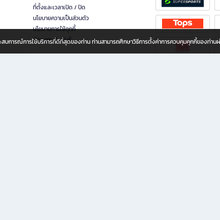
ที่ตั้งและเวลาเปิด / ปิด
นโยบายความเป็นส่วนตัว
นโยบายการใช้คุกกี้
นักลงทุนสัมพันธ์
อประสบการณ์การใช้บริการที่ดีที่สุดของท่าน ท่านสามารถศึกษาวิธีการตั้งค่าการควบคุมคุกกี้ของท่าน
ทุกวัย
ขียน ให้คุณรู้สึกเหมือนมีร้านหนังสือใกล้ฉันอยู่ในมือ ช้อปง่าย ไม่ต้องออกจากบ้าน เพราะ b2
 ชั่วโมง พร้อมโปรโมชั่นและสิทธิพิเศษมากมาย