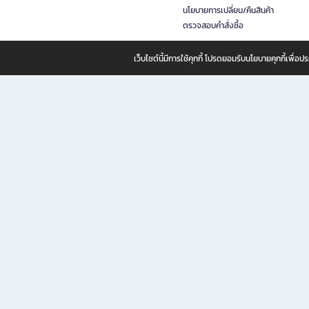
นโยบายการเปลี่ยน/คืนสินค้า
ตรวจสอบคำสั่งซื้อ
เว็บไซต์นี้มีการใช้คุกกี้ โปรดยอมรับนโยบายคุกกี้เพื่
B2S ธุรกิจในเครือ เซ็นทรัล รีเทล คอร์ปอเรชั่น จำกัด (มหาชน)
B2S Online แหล่งรวมหนังสือ เครื่องเขียน และแรงบันดาลใจสำหรับ
B2S Online คือร้านหนังสือและเครื่องเขียนออนไลน์ที่ครบครัน ตอบโจทย์คนรักการอ่านและงานเ
ทำไม B2S Online คือแหล่งช้อปปิ้งที่คุณไม่ควรพลาด
ไม่ว่าคุณจะเป็นนักเรียน นักศึกษา คนทำงาน B2S พร้อมให้คุณเลือกสินค้าคุณภาพได้ตลอด 24