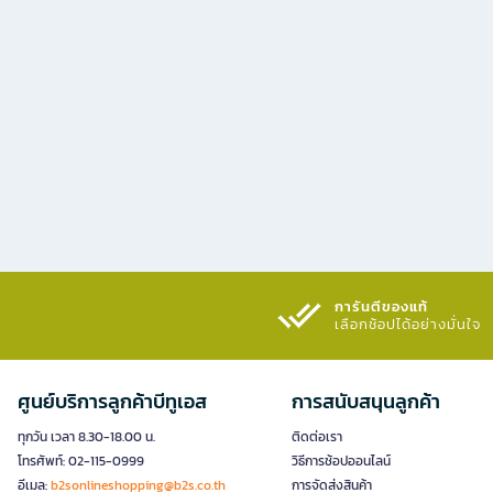
การันตีของแท้
เลือกช้อปได้อย่างมั่นใจ​
ศูนย์บริการลูกค้าบีทูเอส
การสนับสนุนลูกค้า
ทุกวัน เวลา 8.30-18.00 น.
ติดต่อเรา
โทรศัพท์: 02-115-0999
วิธีการช้อปออนไลน์
อีเมล:
b2sonlineshopping@b2s.co.th
การจัดส่งสินค้า