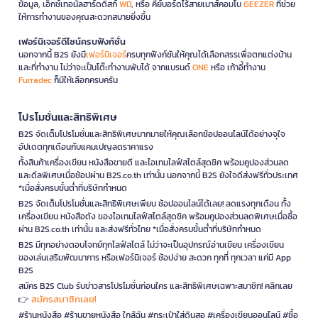
ข้อมูล, เอ็กซ์เทอนัลฮาร์ดดิสก์
WD
, หรือ คีย์บอร์ดไร้สายเมาส์คอมโบ
GEEZER
ที่ช่วย
ให้การทำงานของคุณสะดวกสบายยิ่งขึ้น
เฟอร์นิเจอร์ดีไซน์ครบฟังก์ชั่น
นอกจากนี้ B2S ยังมี
เฟอร์นิเจอร์
ครบทุกฟังก์ชันให้คุณได้เลือกสรรเพื่อตกแต่งบ้าน
และที่ทำงาน ไม่ว่าจะเป็นโต๊ะทำงานพับได้ จากแบรนด์
ONE
หรือ เก้าอี้ทำงาน
Furradec
ก็มีให้เลือกครบครัน
โปรโมชั่นและสิทธิพิเศษ
B2S จัดเต็มโปรโมชั่นและสิทธิพิเศษมากมายให้คุณเลือกช้อปออนไลน์ได้อย่างจุใจ
อัปเดตทุกเดือนกับแคมเปญลดราคาแรง
ทั้งสินค้าเครื่องเขียน หนังสือขายดี และไอเทมไลฟ์สไตล์สุดชิค พร้อมคูปองส่วนลด
และดีลพิเศษเมื่อช้อปผ่าน B2S.co.th เท่านั้น นอกจากนี้ B2S ยังใจดีส่งฟรีทั่วประเทศ
*เมื่อสั่งครบขั้นต่ำที่บริษัทกำหนด
B2S จัดเต็มโปรโมชั่นและสิทธิพิเศษเพียบ ช้อปออนไลน์ได้เลย! ลดแรงทุกเดือน ทั้ง
เครื่องเขียน หนังสือดัง ของไอเทมไลฟ์สไตล์สุดชิค พร้อมคูปองส่วนลดพิเศษเมื่อซื้อ
ผ่าน B2S.co.th เท่านั้น และส่งฟรีทั่วไทย *เมื่อสั่งครบขั้นต่ำที่บริษัทกำหนด
B2S มีทุกอย่างตอบโจทย์ทุกไลฟ์สไตล์ ไม่ว่าจะเป็นอุปกรณ์อ่านเขียน เครื่องเขียน
ของเล่นเสริมพัฒนาการ หรือเฟอร์นิเจอร์ ช้อปง่าย สะดวก ทุกที่ ทุกเวลา แค่มี App
B2S
สมัคร B2S Club รับข่าวสารโปรโมชั่นก่อนใคร และสิทธิพิเศษเฉพาะสมาชิก! คลิกเลย
สมัครสมาชิกเลย!
👉
#ร้านหนังสือ #ร้านขายหนังสือ ใกล้ฉัน #กระเป๋าใส่ดินสอ #เครื่องเขียนออนไลน์ #ซื้อ