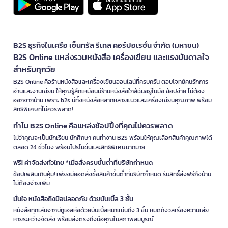
B2S ธุรกิจในเครือ เซ็นทรัล รีเทล คอร์ปอเรชั่น จำกัด (มหาชน)
B2S Online แหล่งรวมหนังสือ เครื่องเขียน และแรงบันดาลใจ
สำหรับทุกวัย
B2S Online คือร้านหนังสือและเครื่องเขียนออนไลน์ที่ครบครัน ตอบโจทย์คนรักการ
อ่านและงานเขียน ให้คุณรู้สึกเหมือนมีร้านหนังสือใกล้ฉันอยู่ในมือ ช้อปง่าย ไม่ต้อง
ออกจากบ้าน เพราะ b2s มีทั้งหนังสือหลากหลายแนวและเครื่องเขียนคุณภาพ พร้อม
สิทธิพิเศษที่ไม่ควรพลาด!
ทำไม B2S Online คือแหล่งช้อปปิ้งที่คุณไม่ควรพลาด
ไม่ว่าคุณจะเป็นนักเรียน นักศึกษา คนทำงาน B2S พร้อมให้คุณเลือกสินค้าคุณภาพได้
ตลอด 24 ชั่วโมง พร้อมโปรโมชั่นและสิทธิพิเศษมากมาย
ฟรี! ค่าจัดส่งทั่วไทย *เมื่อสั่งครบขั้นต่ำที่บริษัทกำหนด
ช้อปเพลินเกินคุ้ม! เพียงมียอดสั่งซื้อสินค้าขั้นต่ำที่บริษัทกำหนด รับสิทธิ์ส่งฟรีถึงบ้าน
ไม่ต้องจ่ายเพิ่ม
มั่นใจ หนังสือถึงมือปลอดภัย ด้วยบับเบิ้ล 3 ชั้น
หนังสือทุกเล่มจากบีทูเอสห่อด้วยบับเบิ้ลหนาแน่นถึง 3 ชั้น หมดกังวลเรื่องความเสีย
หายระหว่างจัดส่ง พร้อมส่งตรงถึงมือคุณในสภาพสมบูรณ์