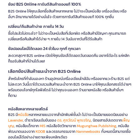
ช้อป B2S Online การันตีสินค้าของแท้ 100%
B2S Online ให้คุณเลือกซื้อสินค้าหลากหลาย ไม่ว่าจะเป็นหนังสือ เครื่องเขียน หรือ
อื่นๆ อีกมากมายได้อย่างมั่นใจ ด้วยการการันตีสินค้าของแท้ 100% ทุกชิ้น
เปลี่ยน/คืนสินค้าง่าย ภายใน 14 วัน
ซื้อไปแล้วไม่ตรงใจ? ไม่ว่าจะเป็นหนังสือที่เลือกผิด หรือสินค้ามีปัญหา คุณสามารถ
เปลี่ยนหรือคืนสินค้าได้ง่าย ๆ ภายใน 14 วันนับจากวันที่ได้รับสินค้า
ช้อปออนไลน์ได้ตลอด 24 ชั่วโมง ทุกที่ ทุกเวลา
สะดวกสุดๆ! B2S online เปิดให้คุณช้อปได้ตลอดวันตลอดคืน อยากได้อะไร แค่คลิก
ก็รอรับสินค้าที่บ้านได้เลย!
เลือกช้อปสินค้าแนะนำจาก B2S Online
สำหรับใครที่กำลังมองหา ร้านอุปกรณ์เครื่องเขียนใกล้ฉัน หรืออยากแวะร้าน B2S แต่
ไม่สะดวก วันนี้เราได้รวบรวมสินค้าแนะนำจาก B2S Online มาให้คุณเลือกสรรได้ง่ายๆ
พร้อมตอบโจทย์ทุกไลฟ์สไตล์ ไม่ว่าคุณจะมองหา ร้านขายหนังสือ หรือสินค้าอื่นๆ
ก็ตาม
หนังสือหลากหลายสไตล์
B2S มี
หนังสือ
หลากหลายแนวจากสำนักพิมพ์ชั้นนำ ไม่ว่าจะเป็นนิยายยอดนิยมอย่าง
Lavender
, ตำราเรียนเข้มข้นของ
ดร. ศุภวัฒน์ พุกเจริญ
, นิตยสารอัปเดตจาก
เพ็ญ
บุญ
, หนังสือเด็กจาก
MIS
หนังสือจิตวิทยาจาก
Mugunghwa Publishing
, หนังสือ
พัฒนาตนเองจาก
KOOB
และวรรณกรรมจาก
Nanmeebooks
ทั้งหมดนี้สามารถซื้อ
ออนไลน์ได้อย่างง่ายดายเพียงคลิกเดียว