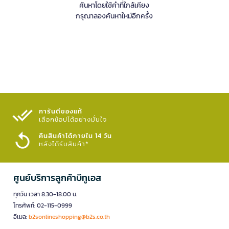
ค้นหาโดยใช้คำที่ใกล้เคียง
กรุณาลองค้นหาใหม่อีกครั้ง
การันตีของแท้
เลือกช้อปได้อย่างมั่นใจ​
คืนสินค้าได้ภายใน 14 วัน
หลังได้รับสินค้า*
ศูนย์บริการลูกค้าบีทูเอส
ทุกวัน เวลา 8.30-18.00 น.
โทรศัพท์: 02-115-0999
อีเมล:
b2sonlineshopping@b2s.co.th