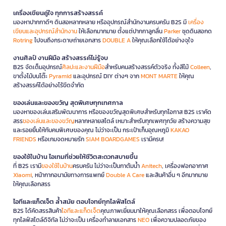
เครื่องเขียนคู่ใจ ทุกการสร้างสรรค์
มองหาปากกาดีๆ ดินสอหลากหลาย หรืออุปกรณ์สำนักงานครบครัน B2S มี
เครื่อง
เขียนและอุปกรณ์สำนักงาน
ให้เลือกมากมาย ตั้งแต่ปากกาลูกลื่น
Parker
ชุดดินสอกด
Rotring
ไปจนถึงกระดาษถ่ายเอกสาร
DOUBLE A
ให้คุณเลือกใช้ได้อย่างจุใจ
งานศิลป์ งานฝีมือ สร้างสรรค์ไม่รู้จบ
B2S จัดเต็มอุปกรณ์
ศิลปะและงานฝีมือ
สำหรับคนสร้างสรรค์ตัวจริง ทั้งสีไม้
Colleen
,
ขาตั้งไม้บนโต๊ะ
Pyramid
และอุปกรณ์ DIY ต่างๆ จาก
MONT MARTE
ให้คุณ
สร้างสรรค์ได้อย่างไร้ขีดจำกัด
ของเล่นและของขวัญ สุดพิเศษทุกเทศกาล
มองหาของเล่นเสริมพัฒนาการ หรือของขวัญสุดพิเศษสำหรับทุกโอกาส B2S เราคัด
สรร
ของเล่นและของขวัญ
หลากหลายสไตล์ เหมาะสำหรับทุกเพศทุกวัย สร้างความสุข
และรอยยิ้มให้กับคนพิเศษของคุณ ไม่ว่าจะเป็น กระเป๋าเก็บอุณหภูมิ
KAKAO
FRIENDS
หรือเกมจดหมายรัก
SIAM BOARDGAMES
เรามีครบ!
ของใช้ในบ้าน ไอเทมที่ช่วยให้ชีวิตสะดวกสบายขึ้น
ที่ B2S เรามี
ของใช้ในบ้าน
ครบครัน ไม่ว่าจะเป็นกาต้มน้ำ
Anitech
, เครื่องฟอกอากาศ
Xiaomi
, หน้ากากอนามัยทางการแพทย์
Double A Care
และสินค้าอื่น ๆ อีกมากมาย
ให้คุณเลือกสรร
ไอทีและแก็ดเจ็ต ล้ำสมัย ตอบโจทย์ทุกไลฟ์สไตล์
B2S ได้คัดสรรสินค้า
ไอทีและแก็ดเจ็ต
คุณภาพเยี่ยมมาให้คุณเลือกสรร เพื่อตอบโจทย์
ทุกไลฟ์สไตล์ดิจิทัล ไม่ว่าจะเป็น เครื่องทำลายเอกสาร
NEO
เพื่อความปลอดภัยของ