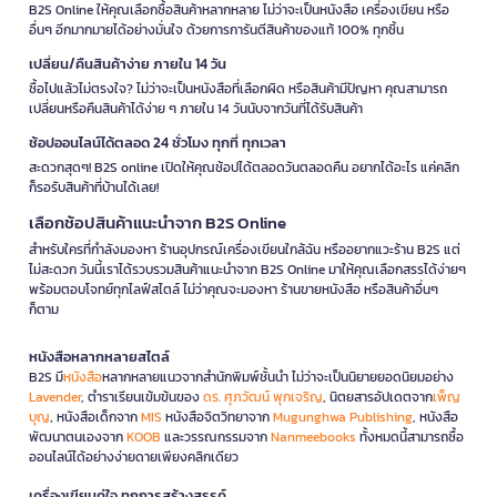
B2S Online ให้คุณเลือกซื้อสินค้าหลากหลาย ไม่ว่าจะเป็นหนังสือ เครื่องเขียน หรือ
อื่นๆ อีกมากมายได้อย่างมั่นใจ ด้วยการการันตีสินค้าของแท้ 100% ทุกชิ้น
เปลี่ยน/คืนสินค้าง่าย ภายใน 14 วัน
ซื้อไปแล้วไม่ตรงใจ? ไม่ว่าจะเป็นหนังสือที่เลือกผิด หรือสินค้ามีปัญหา คุณสามารถ
เปลี่ยนหรือคืนสินค้าได้ง่าย ๆ ภายใน 14 วันนับจากวันที่ได้รับสินค้า
ช้อปออนไลน์ได้ตลอด 24 ชั่วโมง ทุกที่ ทุกเวลา
สะดวกสุดๆ! B2S online เปิดให้คุณช้อปได้ตลอดวันตลอดคืน อยากได้อะไร แค่คลิก
ก็รอรับสินค้าที่บ้านได้เลย!
เลือกช้อปสินค้าแนะนำจาก B2S Online
สำหรับใครที่กำลังมองหา ร้านอุปกรณ์เครื่องเขียนใกล้ฉัน หรืออยากแวะร้าน B2S แต่
ไม่สะดวก วันนี้เราได้รวบรวมสินค้าแนะนำจาก B2S Online มาให้คุณเลือกสรรได้ง่ายๆ
พร้อมตอบโจทย์ทุกไลฟ์สไตล์ ไม่ว่าคุณจะมองหา ร้านขายหนังสือ หรือสินค้าอื่นๆ
ก็ตาม
หนังสือหลากหลายสไตล์
B2S มี
หนังสือ
หลากหลายแนวจากสำนักพิมพ์ชั้นนำ ไม่ว่าจะเป็นนิยายยอดนิยมอย่าง
Lavender
, ตำราเรียนเข้มข้นของ
ดร. ศุภวัฒน์ พุกเจริญ
, นิตยสารอัปเดตจาก
เพ็ญ
บุญ
, หนังสือเด็กจาก
MIS
หนังสือจิตวิทยาจาก
Mugunghwa Publishing
, หนังสือ
พัฒนาตนเองจาก
KOOB
และวรรณกรรมจาก
Nanmeebooks
ทั้งหมดนี้สามารถซื้อ
ออนไลน์ได้อย่างง่ายดายเพียงคลิกเดียว
เครื่องเขียนคู่ใจ ทุกการสร้างสรรค์