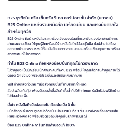
B2S ธุรกิจในเครือ เซ็นทรัล รีเทล คอร์ปอเรชั่น จำกัด (มหาชน)
B2S Online แหล่งรวมหนังสือ เครื่องเขียน และแรงบันดาลใจ
สำหรับทุกวัย
B2S Online คือร้านหนังสือและเครื่องเขียนออนไลน์ที่ครบครัน ตอบโจทย์คนรักการ
อ่านและงานเขียน ให้คุณรู้สึกเหมือนมีร้านหนังสือใกล้ฉันอยู่ในมือ ช้อปง่าย ไม่ต้อง
ออกจากบ้าน เพราะ b2s มีทั้งหนังสือหลากหลายแนวและเครื่องเขียนคุณภาพ พร้อม
สิทธิพิเศษที่ไม่ควรพลาด!
ทำไม B2S Online คือแหล่งช้อปปิ้งที่คุณไม่ควรพลาด
ไม่ว่าคุณจะเป็นนักเรียน นักศึกษา คนทำงาน B2S พร้อมให้คุณเลือกสินค้าคุณภาพได้
ตลอด 24 ชั่วโมง พร้อมโปรโมชั่นและสิทธิพิเศษมากมาย
ฟรี! ค่าจัดส่งทั่วไทย *เมื่อสั่งครบขั้นต่ำที่บริษัทกำหนด
ช้อปเพลินเกินคุ้ม! เพียงมียอดสั่งซื้อสินค้าขั้นต่ำที่บริษัทกำหนด รับสิทธิ์ส่งฟรีถึงบ้าน
ไม่ต้องจ่ายเพิ่ม
มั่นใจ หนังสือถึงมือปลอดภัย ด้วยบับเบิ้ล 3 ชั้น
หนังสือทุกเล่มจากบีทูเอสห่อด้วยบับเบิ้ลหนาแน่นถึง 3 ชั้น หมดกังวลเรื่องความเสีย
หายระหว่างจัดส่ง พร้อมส่งตรงถึงมือคุณในสภาพสมบูรณ์
ช้อป B2S Online การันตีสินค้าของแท้ 100%