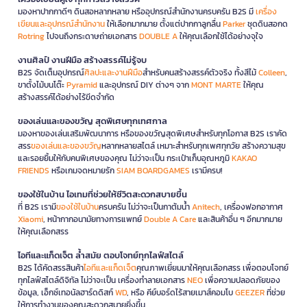
มองหาปากกาดีๆ ดินสอหลากหลาย หรืออุปกรณ์สำนักงานครบครัน B2S มี
เครื่อง
เขียนและอุปกรณ์สำนักงาน
ให้เลือกมากมาย ตั้งแต่ปากกาลูกลื่น
Parker
ชุดดินสอกด
Rotring
ไปจนถึงกระดาษถ่ายเอกสาร
DOUBLE A
ให้คุณเลือกใช้ได้อย่างจุใจ
งานศิลป์ งานฝีมือ สร้างสรรค์ไม่รู้จบ
B2S จัดเต็มอุปกรณ์
ศิลปะและงานฝีมือ
สำหรับคนสร้างสรรค์ตัวจริง ทั้งสีไม้
Colleen
,
ขาตั้งไม้บนโต๊ะ
Pyramid
และอุปกรณ์ DIY ต่างๆ จาก
MONT MARTE
ให้คุณ
สร้างสรรค์ได้อย่างไร้ขีดจำกัด
ของเล่นและของขวัญ สุดพิเศษทุกเทศกาล
มองหาของเล่นเสริมพัฒนาการ หรือของขวัญสุดพิเศษสำหรับทุกโอกาส B2S เราคัด
สรร
ของเล่นและของขวัญ
หลากหลายสไตล์ เหมาะสำหรับทุกเพศทุกวัย สร้างความสุข
และรอยยิ้มให้กับคนพิเศษของคุณ ไม่ว่าจะเป็น กระเป๋าเก็บอุณหภูมิ
KAKAO
FRIENDS
หรือเกมจดหมายรัก
SIAM BOARDGAMES
เรามีครบ!
ของใช้ในบ้าน ไอเทมที่ช่วยให้ชีวิตสะดวกสบายขึ้น
ที่ B2S เรามี
ของใช้ในบ้าน
ครบครัน ไม่ว่าจะเป็นกาต้มน้ำ
Anitech
, เครื่องฟอกอากาศ
Xiaomi
, หน้ากากอนามัยทางการแพทย์
Double A Care
และสินค้าอื่น ๆ อีกมากมาย
ให้คุณเลือกสรร
ไอทีและแก็ดเจ็ต ล้ำสมัย ตอบโจทย์ทุกไลฟ์สไตล์
B2S ได้คัดสรรสินค้า
ไอทีและแก็ดเจ็ต
คุณภาพเยี่ยมมาให้คุณเลือกสรร เพื่อตอบโจทย์
ทุกไลฟ์สไตล์ดิจิทัล ไม่ว่าจะเป็น เครื่องทำลายเอกสาร
NEO
เพื่อความปลอดภัยของ
ข้อมูล, เอ็กซ์เทอนัลฮาร์ดดิสก์
WD
, หรือ คีย์บอร์ดไร้สายเมาส์คอมโบ
GEEZER
ที่ช่วย
ให้การทำงานของคุณสะดวกสบายยิ่งขึ้น