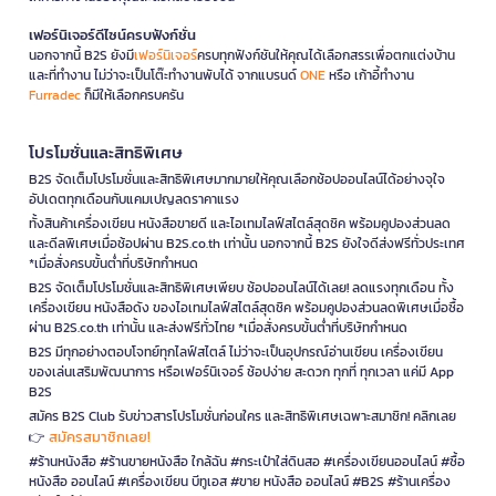
เฟอร์นิเจอร์ดีไซน์ครบฟังก์ชั่น
นอกจากนี้ B2S ยังมี
เฟอร์นิเจอร์
ครบทุกฟังก์ชันให้คุณได้เลือกสรรเพื่อตกแต่งบ้าน
และที่ทำงาน ไม่ว่าจะเป็นโต๊ะทำงานพับได้ จากแบรนด์
ONE
หรือ เก้าอี้ทำงาน
Furradec
ก็มีให้เลือกครบครัน
โปรโมชั่นและสิทธิพิเศษ
B2S จัดเต็มโปรโมชั่นและสิทธิพิเศษมากมายให้คุณเลือกช้อปออนไลน์ได้อย่างจุใจ
อัปเดตทุกเดือนกับแคมเปญลดราคาแรง
ทั้งสินค้าเครื่องเขียน หนังสือขายดี และไอเทมไลฟ์สไตล์สุดชิค พร้อมคูปองส่วนลด
และดีลพิเศษเมื่อช้อปผ่าน B2S.co.th เท่านั้น นอกจากนี้ B2S ยังใจดีส่งฟรีทั่วประเทศ
*เมื่อสั่งครบขั้นต่ำที่บริษัทกำหนด
B2S จัดเต็มโปรโมชั่นและสิทธิพิเศษเพียบ ช้อปออนไลน์ได้เลย! ลดแรงทุกเดือน ทั้ง
เครื่องเขียน หนังสือดัง ของไอเทมไลฟ์สไตล์สุดชิค พร้อมคูปองส่วนลดพิเศษเมื่อซื้อ
ผ่าน B2S.co.th เท่านั้น และส่งฟรีทั่วไทย *เมื่อสั่งครบขั้นต่ำที่บริษัทกำหนด
B2S มีทุกอย่างตอบโจทย์ทุกไลฟ์สไตล์ ไม่ว่าจะเป็นอุปกรณ์อ่านเขียน เครื่องเขียน
ของเล่นเสริมพัฒนาการ หรือเฟอร์นิเจอร์ ช้อปง่าย สะดวก ทุกที่ ทุกเวลา แค่มี App
B2S
สมัคร B2S Club รับข่าวสารโปรโมชั่นก่อนใคร และสิทธิพิเศษเฉพาะสมาชิก! คลิกเลย
สมัครสมาชิกเลย!
👉
#ร้านหนังสือ #ร้านขายหนังสือ ใกล้ฉัน #กระเป๋าใส่ดินสอ #เครื่องเขียนออนไลน์ #ซื้อ
หนังสือ ออนไลน์ #เครื่องเขียน บีทูเอส #ขาย หนังสือ ออนไลน์ #B2S #ร้านเครื่อง