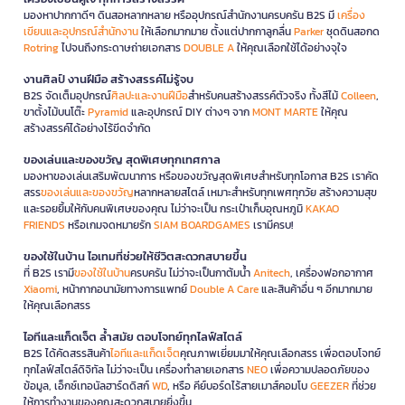
มองหาปากกาดีๆ ดินสอหลากหลาย หรืออุปกรณ์สำนักงานครบครัน B2S มี
เครื่อง
เขียนและอุปกรณ์สำนักงาน
ให้เลือกมากมาย ตั้งแต่ปากกาลูกลื่น
Parker
ชุดดินสอกด
Rotring
ไปจนถึงกระดาษถ่ายเอกสาร
DOUBLE A
ให้คุณเลือกใช้ได้อย่างจุใจ
งานศิลป์ งานฝีมือ สร้างสรรค์ไม่รู้จบ
B2S จัดเต็มอุปกรณ์
ศิลปะและงานฝีมือ
สำหรับคนสร้างสรรค์ตัวจริง ทั้งสีไม้
Colleen
,
ขาตั้งไม้บนโต๊ะ
Pyramid
และอุปกรณ์ DIY ต่างๆ จาก
MONT MARTE
ให้คุณ
สร้างสรรค์ได้อย่างไร้ขีดจำกัด
ของเล่นและของขวัญ สุดพิเศษทุกเทศกาล
มองหาของเล่นเสริมพัฒนาการ หรือของขวัญสุดพิเศษสำหรับทุกโอกาส B2S เราคัด
สรร
ของเล่นและของขวัญ
หลากหลายสไตล์ เหมาะสำหรับทุกเพศทุกวัย สร้างความสุข
และรอยยิ้มให้กับคนพิเศษของคุณ ไม่ว่าจะเป็น กระเป๋าเก็บอุณหภูมิ
KAKAO
FRIENDS
หรือเกมจดหมายรัก
SIAM BOARDGAMES
เรามีครบ!
ของใช้ในบ้าน ไอเทมที่ช่วยให้ชีวิตสะดวกสบายขึ้น
ที่ B2S เรามี
ของใช้ในบ้าน
ครบครัน ไม่ว่าจะเป็นกาต้มน้ำ
Anitech
, เครื่องฟอกอากาศ
Xiaomi
, หน้ากากอนามัยทางการแพทย์
Double A Care
และสินค้าอื่น ๆ อีกมากมาย
ให้คุณเลือกสรร
ไอทีและแก็ดเจ็ต ล้ำสมัย ตอบโจทย์ทุกไลฟ์สไตล์
B2S ได้คัดสรรสินค้า
ไอทีและแก็ดเจ็ต
คุณภาพเยี่ยมมาให้คุณเลือกสรร เพื่อตอบโจทย์
ทุกไลฟ์สไตล์ดิจิทัล ไม่ว่าจะเป็น เครื่องทำลายเอกสาร
NEO
เพื่อความปลอดภัยของ
ข้อมูล, เอ็กซ์เทอนัลฮาร์ดดิสก์
WD
, หรือ คีย์บอร์ดไร้สายเมาส์คอมโบ
GEEZER
ที่ช่วย
ให้การทำงานของคุณสะดวกสบายยิ่งขึ้น