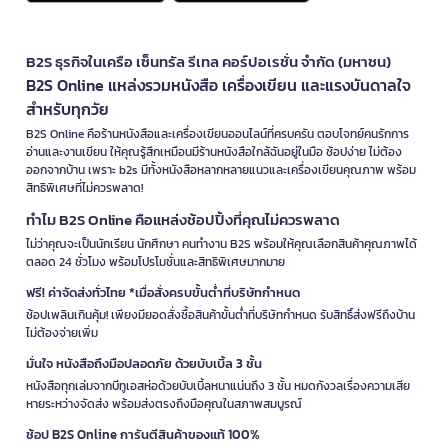
B2S ธุรกิจในเครือ เซ็นทรัล รีเทล คอร์ปอเรชั่น จำกัด (มหาชน)
B2S Online แหล่งรวมหนังสือ เครื่องเขียน และแรงบันดาลใจ
สำหรับทุกวัย
B2S Online คือร้านหนังสือและเครื่องเขียนออนไลน์ที่ครบครัน ตอบโจทย์คนรักการ
อ่านและงานเขียน ให้คุณรู้สึกเหมือนมีร้านหนังสือใกล้ฉันอยู่ในมือ ช้อปง่าย ไม่ต้อง
ออกจากบ้าน เพราะ b2s มีทั้งหนังสือหลากหลายแนวและเครื่องเขียนคุณภาพ พร้อม
สิทธิพิเศษที่ไม่ควรพลาด!
ทำไม B2S Online คือแหล่งช้อปปิ้งที่คุณไม่ควรพลาด
ไม่ว่าคุณจะเป็นนักเรียน นักศึกษา คนทำงาน B2S พร้อมให้คุณเลือกสินค้าคุณภาพได้
ตลอด 24 ชั่วโมง พร้อมโปรโมชั่นและสิทธิพิเศษมากมาย
ฟรี! ค่าจัดส่งทั่วไทย *เมื่อสั่งครบขั้นต่ำที่บริษัทกำหนด
ช้อปเพลินเกินคุ้ม! เพียงมียอดสั่งซื้อสินค้าขั้นต่ำที่บริษัทกำหนด รับสิทธิ์ส่งฟรีถึงบ้าน
ไม่ต้องจ่ายเพิ่ม
มั่นใจ หนังสือถึงมือปลอดภัย ด้วยบับเบิ้ล 3 ชั้น
หนังสือทุกเล่มจากบีทูเอสห่อด้วยบับเบิ้ลหนาแน่นถึง 3 ชั้น หมดกังวลเรื่องความเสีย
หายระหว่างจัดส่ง พร้อมส่งตรงถึงมือคุณในสภาพสมบูรณ์
ช้อป B2S Online การันตีสินค้าของแท้ 100%