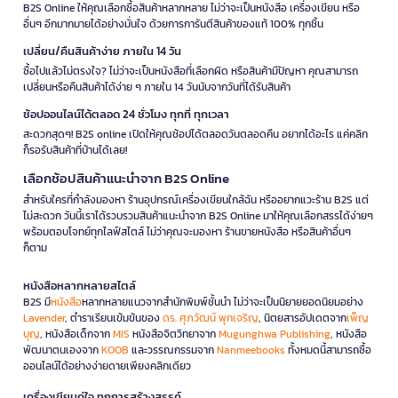
B2S Online ให้คุณเลือกซื้อสินค้าหลากหลาย ไม่ว่าจะเป็นหนังสือ เครื่องเขียน หรือ
อื่นๆ อีกมากมายได้อย่างมั่นใจ ด้วยการการันตีสินค้าของแท้ 100% ทุกชิ้น
เปลี่ยน/คืนสินค้าง่าย ภายใน 14 วัน
ซื้อไปแล้วไม่ตรงใจ? ไม่ว่าจะเป็นหนังสือที่เลือกผิด หรือสินค้ามีปัญหา คุณสามารถ
เปลี่ยนหรือคืนสินค้าได้ง่าย ๆ ภายใน 14 วันนับจากวันที่ได้รับสินค้า
ช้อปออนไลน์ได้ตลอด 24 ชั่วโมง ทุกที่ ทุกเวลา
สะดวกสุดๆ! B2S online เปิดให้คุณช้อปได้ตลอดวันตลอดคืน อยากได้อะไร แค่คลิก
ก็รอรับสินค้าที่บ้านได้เลย!
เลือกช้อปสินค้าแนะนำจาก B2S Online
สำหรับใครที่กำลังมองหา ร้านอุปกรณ์เครื่องเขียนใกล้ฉัน หรืออยากแวะร้าน B2S แต่
ไม่สะดวก วันนี้เราได้รวบรวมสินค้าแนะนำจาก B2S Online มาให้คุณเลือกสรรได้ง่ายๆ
พร้อมตอบโจทย์ทุกไลฟ์สไตล์ ไม่ว่าคุณจะมองหา ร้านขายหนังสือ หรือสินค้าอื่นๆ
ก็ตาม
หนังสือหลากหลายสไตล์
B2S มี
หนังสือ
หลากหลายแนวจากสำนักพิมพ์ชั้นนำ ไม่ว่าจะเป็นนิยายยอดนิยมอย่าง
Lavender
, ตำราเรียนเข้มข้นของ
ดร. ศุภวัฒน์ พุกเจริญ
, นิตยสารอัปเดตจาก
เพ็ญ
บุญ
, หนังสือเด็กจาก
MIS
หนังสือจิตวิทยาจาก
Mugunghwa Publishing
, หนังสือ
พัฒนาตนเองจาก
KOOB
และวรรณกรรมจาก
Nanmeebooks
ทั้งหมดนี้สามารถซื้อ
ออนไลน์ได้อย่างง่ายดายเพียงคลิกเดียว
เครื่องเขียนคู่ใจ ทุกการสร้างสรรค์