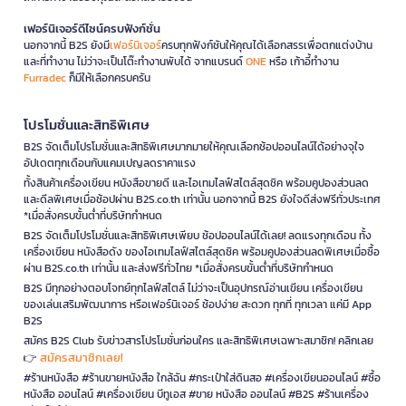
เฟอร์นิเจอร์ดีไซน์ครบฟังก์ชั่น
นอกจากนี้ B2S ยังมี
เฟอร์นิเจอร์
ครบทุกฟังก์ชันให้คุณได้เลือกสรรเพื่อตกแต่งบ้าน
และที่ทำงาน ไม่ว่าจะเป็นโต๊ะทำงานพับได้ จากแบรนด์
ONE
หรือ เก้าอี้ทำงาน
Furradec
ก็มีให้เลือกครบครัน
โปรโมชั่นและสิทธิพิเศษ
B2S จัดเต็มโปรโมชั่นและสิทธิพิเศษมากมายให้คุณเลือกช้อปออนไลน์ได้อย่างจุใจ
อัปเดตทุกเดือนกับแคมเปญลดราคาแรง
ทั้งสินค้าเครื่องเขียน หนังสือขายดี และไอเทมไลฟ์สไตล์สุดชิค พร้อมคูปองส่วนลด
และดีลพิเศษเมื่อช้อปผ่าน B2S.co.th เท่านั้น นอกจากนี้ B2S ยังใจดีส่งฟรีทั่วประเทศ
*เมื่อสั่งครบขั้นต่ำที่บริษัทกำหนด
B2S จัดเต็มโปรโมชั่นและสิทธิพิเศษเพียบ ช้อปออนไลน์ได้เลย! ลดแรงทุกเดือน ทั้ง
เครื่องเขียน หนังสือดัง ของไอเทมไลฟ์สไตล์สุดชิค พร้อมคูปองส่วนลดพิเศษเมื่อซื้อ
ผ่าน B2S.co.th เท่านั้น และส่งฟรีทั่วไทย *เมื่อสั่งครบขั้นต่ำที่บริษัทกำหนด
B2S มีทุกอย่างตอบโจทย์ทุกไลฟ์สไตล์ ไม่ว่าจะเป็นอุปกรณ์อ่านเขียน เครื่องเขียน
ของเล่นเสริมพัฒนาการ หรือเฟอร์นิเจอร์ ช้อปง่าย สะดวก ทุกที่ ทุกเวลา แค่มี App
B2S
สมัคร B2S Club รับข่าวสารโปรโมชั่นก่อนใคร และสิทธิพิเศษเฉพาะสมาชิก! คลิกเลย
สมัครสมาชิกเลย!
👉
#ร้านหนังสือ #ร้านขายหนังสือ ใกล้ฉัน #กระเป๋าใส่ดินสอ #เครื่องเขียนออนไลน์ #ซื้อ
หนังสือ ออนไลน์ #เครื่องเขียน บีทูเอส #ขาย หนังสือ ออนไลน์ #B2S #ร้านเครื่อง