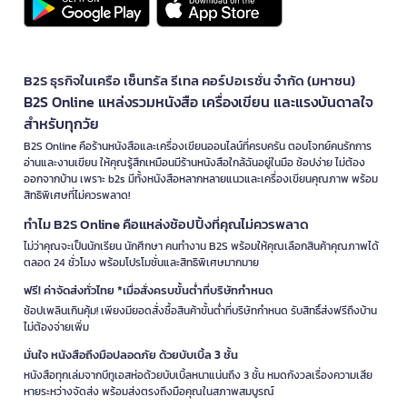
B2S ธุรกิจในเครือ เซ็นทรัล รีเทล คอร์ปอเรชั่น จำกัด (มหาชน)
B2S Online แหล่งรวมหนังสือ เครื่องเขียน และแรงบันดาลใจ
สำหรับทุกวัย
B2S Online คือร้านหนังสือและเครื่องเขียนออนไลน์ที่ครบครัน ตอบโจทย์คนรักการ
อ่านและงานเขียน ให้คุณรู้สึกเหมือนมีร้านหนังสือใกล้ฉันอยู่ในมือ ช้อปง่าย ไม่ต้อง
ออกจากบ้าน เพราะ b2s มีทั้งหนังสือหลากหลายแนวและเครื่องเขียนคุณภาพ พร้อม
สิทธิพิเศษที่ไม่ควรพลาด!
ทำไม B2S Online คือแหล่งช้อปปิ้งที่คุณไม่ควรพลาด
ไม่ว่าคุณจะเป็นนักเรียน นักศึกษา คนทำงาน B2S พร้อมให้คุณเลือกสินค้าคุณภาพได้
ตลอด 24 ชั่วโมง พร้อมโปรโมชั่นและสิทธิพิเศษมากมาย
ฟรี! ค่าจัดส่งทั่วไทย *เมื่อสั่งครบขั้นต่ำที่บริษัทกำหนด
ช้อปเพลินเกินคุ้ม! เพียงมียอดสั่งซื้อสินค้าขั้นต่ำที่บริษัทกำหนด รับสิทธิ์ส่งฟรีถึงบ้าน
ไม่ต้องจ่ายเพิ่ม
มั่นใจ หนังสือถึงมือปลอดภัย ด้วยบับเบิ้ล 3 ชั้น
หนังสือทุกเล่มจากบีทูเอสห่อด้วยบับเบิ้ลหนาแน่นถึง 3 ชั้น หมดกังวลเรื่องความเสีย
หายระหว่างจัดส่ง พร้อมส่งตรงถึงมือคุณในสภาพสมบูรณ์