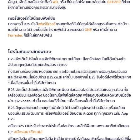
ข้อมูล, เอ็กซ์เทอนัลฮาร์ดดิสก์
WD
, หรือ คีย์บอร์ดไร้สายเมาส์คอมโบ
GEEZER
ที่ช่วย
ให้การทำงานของคุณสะดวกสบายยิ่งขึ้น
เฟอร์นิเจอร์ดีไซน์ครบฟังก์ชั่น
นอกจากนี้ B2S ยังมี
เฟอร์นิเจอร์
ครบทุกฟังก์ชันให้คุณได้เลือกสรรเพื่อตกแต่งบ้าน
และที่ทำงาน ไม่ว่าจะเป็นโต๊ะทำงานพับได้ จากแบรนด์
ONE
หรือ เก้าอี้ทำงาน
Furradec
ก็มีให้เลือกครบครัน
โปรโมชั่นและสิทธิพิเศษ
B2S จัดเต็มโปรโมชั่นและสิทธิพิเศษมากมายให้คุณเลือกช้อปออนไลน์ได้อย่างจุใจ
อัปเดตทุกเดือนกับแคมเปญลดราคาแรง
ทั้งสินค้าเครื่องเขียน หนังสือขายดี และไอเทมไลฟ์สไตล์สุดชิค พร้อมคูปองส่วนลด
และดีลพิเศษเมื่อช้อปผ่าน B2S.co.th เท่านั้น นอกจากนี้ B2S ยังใจดีส่งฟรีทั่วประเทศ
*เมื่อสั่งครบขั้นต่ำที่บริษัทกำหนด
B2S จัดเต็มโปรโมชั่นและสิทธิพิเศษเพียบ ช้อปออนไลน์ได้เลย! ลดแรงทุกเดือน ทั้ง
เครื่องเขียน หนังสือดัง ของไอเทมไลฟ์สไตล์สุดชิค พร้อมคูปองส่วนลดพิเศษเมื่อซื้อ
ผ่าน B2S.co.th เท่านั้น และส่งฟรีทั่วไทย *เมื่อสั่งครบขั้นต่ำที่บริษัทกำหนด
B2S มีทุกอย่างตอบโจทย์ทุกไลฟ์สไตล์ ไม่ว่าจะเป็นอุปกรณ์อ่านเขียน เครื่องเขียน
ของเล่นเสริมพัฒนาการ หรือเฟอร์นิเจอร์ ช้อปง่าย สะดวก ทุกที่ ทุกเวลา แค่มี App
B2S
สมัคร B2S Club รับข่าวสารโปรโมชั่นก่อนใคร และสิทธิพิเศษเฉพาะสมาชิก! คลิกเลย
สมัครสมาชิกเลย!
👉
#ร้านหนังสือ #ร้านขายหนังสือ ใกล้ฉัน #กระเป๋าใส่ดินสอ #เครื่องเขียนออนไลน์ #ซื้อ