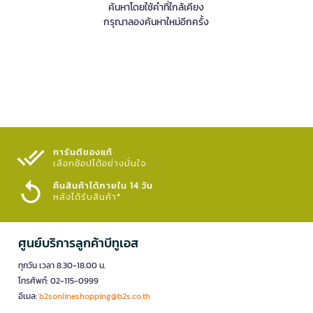
ค้นหาโดยใช้คำที่ใกล้เคียง
กรุณาลองค้นหาใหม่อีกครั้ง
การันตีของแท้
เลือกช้อปได้อย่างมั่นใจ​
คืนสินค้าได้ภายใน 14 วัน
หลังได้รับสินค้า*
ศูนย์บริการลูกค้าบีทูเอส
ทุกวัน เวลา 8.30-18.00 น.
โทรศัพท์: 02-115-0999
อีเมล:
b2sonlineshopping@b2s.co.th