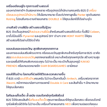
เครื่องเขียนคู่ใจ ทุกการสร้างสรรค์
มองหาปากกาดีๆ ดินสอหลากหลาย หรืออุปกรณ์สำนักงานครบครัน B2S มี
เครื่อง
เขียนและอุปกรณ์สำนักงาน
ให้เลือกมากมาย ตั้งแต่ปากกาลูกลื่น
Parker
ชุดดินสอกด
Rotring
ไปจนถึงกระดาษถ่ายเอกสาร
DOUBLE A
ให้คุณเลือกใช้ได้อย่างจุใจ
งานศิลป์ งานฝีมือ สร้างสรรค์ไม่รู้จบ
B2S จัดเต็มอุปกรณ์
ศิลปะและงานฝีมือ
สำหรับคนสร้างสรรค์ตัวจริง ทั้งสีไม้
Colleen
,
ขาตั้งไม้บนโต๊ะ
Pyramid
และอุปกรณ์ DIY ต่างๆ จาก
MONT MARTE
ให้คุณ
สร้างสรรค์ได้อย่างไร้ขีดจำกัด
ของเล่นและของขวัญ สุดพิเศษทุกเทศกาล
มองหาของเล่นเสริมพัฒนาการ หรือของขวัญสุดพิเศษสำหรับทุกโอกาส B2S เราคัด
สรร
ของเล่นและของขวัญ
หลากหลายสไตล์ เหมาะสำหรับทุกเพศทุกวัย สร้างความสุข
และรอยยิ้มให้กับคนพิเศษของคุณ ไม่ว่าจะเป็น กระเป๋าเก็บอุณหภูมิ
KAKAO
FRIENDS
หรือเกมจดหมายรัก
SIAM BOARDGAMES
เรามีครบ!
ของใช้ในบ้าน ไอเทมที่ช่วยให้ชีวิตสะดวกสบายขึ้น
ที่ B2S เรามี
ของใช้ในบ้าน
ครบครัน ไม่ว่าจะเป็นกาต้มน้ำ
Anitech
, เครื่องฟอกอากาศ
Xiaomi
, หน้ากากอนามัยทางการแพทย์
Double A Care
และสินค้าอื่น ๆ อีกมากมาย
ให้คุณเลือกสรร
ไอทีและแก็ดเจ็ต ล้ำสมัย ตอบโจทย์ทุกไลฟ์สไตล์
B2S ได้คัดสรรสินค้า
ไอทีและแก็ดเจ็ต
คุณภาพเยี่ยมมาให้คุณเลือกสรร เพื่อตอบโจทย์
ทุกไลฟ์สไตล์ดิจิทัล ไม่ว่าจะเป็น เครื่องทำลายเอกสาร
NEO
เพื่อความปลอดภัยของ