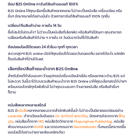
ช้อป B2S Online การันตีสินค้าของแท้ 100%
B2S Online ให้คุณเลือกซื้อสินค้าหลากหลาย ไม่ว่าจะเป็นหนังสือ เครื่องเขียน หรือ
อื่นๆ อีกมากมายได้อย่างมั่นใจ ด้วยการการันตีสินค้าของแท้ 100% ทุกชิ้น
เปลี่ยน/คืนสินค้าง่าย ภายใน 14 วัน
ซื้อไปแล้วไม่ตรงใจ? ไม่ว่าจะเป็นหนังสือที่เลือกผิด หรือสินค้ามีปัญหา คุณสามารถ
เปลี่ยนหรือคืนสินค้าได้ง่าย ๆ ภายใน 14 วันนับจากวันที่ได้รับสินค้า
ช้อปออนไลน์ได้ตลอด 24 ชั่วโมง ทุกที่ ทุกเวลา
สะดวกสุดๆ! B2S online เปิดให้คุณช้อปได้ตลอดวันตลอดคืน อยากได้อะไร แค่คลิก
ก็รอรับสินค้าที่บ้านได้เลย!
เลือกช้อปสินค้าแนะนำจาก B2S Online
สำหรับใครที่กำลังมองหา ร้านอุปกรณ์เครื่องเขียนใกล้ฉัน หรืออยากแวะร้าน B2S แต่
ไม่สะดวก วันนี้เราได้รวบรวมสินค้าแนะนำจาก B2S Online มาให้คุณเลือกสรรได้ง่ายๆ
พร้อมตอบโจทย์ทุกไลฟ์สไตล์ ไม่ว่าคุณจะมองหา ร้านขายหนังสือ หรือสินค้าอื่นๆ
ก็ตาม
หนังสือหลากหลายสไตล์
B2S มี
หนังสือ
หลากหลายแนวจากสำนักพิมพ์ชั้นนำ ไม่ว่าจะเป็นนิยายยอดนิยมอย่าง
Lavender
, ตำราเรียนเข้มข้นของ
ดร. ศุภวัฒน์ พุกเจริญ
, นิตยสารอัปเดตจาก
เพ็ญ
บุญ
, หนังสือเด็กจาก
MIS
หนังสือจิตวิทยาจาก
Mugunghwa Publishing
, หนังสือ
พัฒนาตนเองจาก
KOOB
และวรรณกรรมจาก
Nanmeebooks
ทั้งหมดนี้สามารถซื้อ
ออนไลน์ได้อย่างง่ายดายเพียงคลิกเดียว