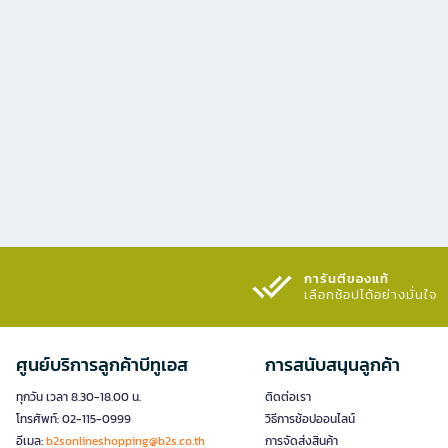
การันตีของแท้
เลือกช้อปได้อย่างมั่นใจ​
ศูนย์บริการลูกค้าบีทูเอส
การสนับสนุนลูกค้า
ทุกวัน เวลา 8.30-18.00 น.
ติดต่อเรา
โทรศัพท์: 02-115-0999
วิธีการช้อปออนไลน์
อีเมล:
b2sonlineshopping@b2s.co.th
การจัดส่งสินค้า