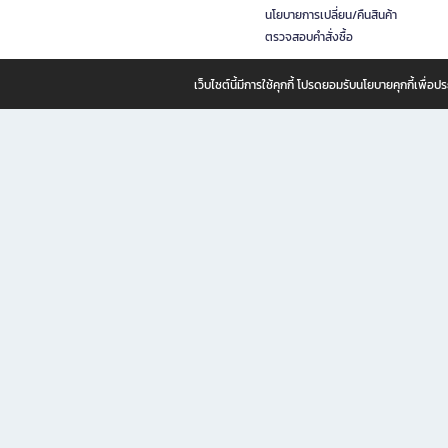
นโยบายการเปลี่ยน/คืนสินค้า
ตรวจสอบคำสั่งซื้อ
เว็บไซต์นี้มีการใช้คุกกี้ โปรดยอมรับนโยบายคุกกี้เพื่
B2S ธุรกิจในเครือ เซ็นทรัล รีเทล คอร์ปอเรชั่น จำกัด (มหาชน)
B2S Online แหล่งรวมหนังสือ เครื่องเขียน และแรงบันดาลใจสำหรับ
B2S Online คือร้านหนังสือและเครื่องเขียนออนไลน์ที่ครบครัน ตอบโจทย์คนรักการอ่านและงานเ
ทำไม B2S Online คือแหล่งช้อปปิ้งที่คุณไม่ควรพลาด
ไม่ว่าคุณจะเป็นนักเรียน นักศึกษา คนทำงาน B2S พร้อมให้คุณเลือกสินค้าคุณภาพได้ตลอด 24