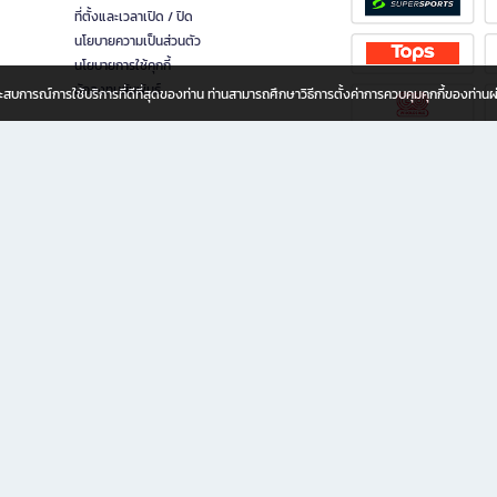
ที่ตั้งและเวลาเปิด / ปิด
นโยบายความเป็นส่วนตัว
นโยบายการใช้คุกกี้
นักลงทุนสัมพันธ์
อประสบการณ์การใช้บริการที่ดีที่สุดของท่าน ท่านสามารถศึกษาวิธีการตั้งค่าการควบคุมคุกกี้ของท่าน
ทุกวัย
ขียน ให้คุณรู้สึกเหมือนมีร้านหนังสือใกล้ฉันอยู่ในมือ ช้อปง่าย ไม่ต้องออกจากบ้าน เพราะ b2
 ชั่วโมง พร้อมโปรโมชั่นและสิทธิพิเศษมากมาย