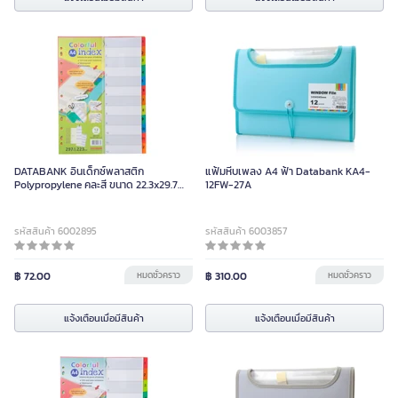
DATABANK อินเด็กซ์พลาสติก
แฟ้มหีบเพลง A4 ฟ้า Databank KA4-
Polypropylene คละสี ขนาด 22.3x29.7
12FW-27A
ซม. แพ็ค 12 แผ่น
รหัสสินค้า 6002895
รหัสสินค้า 6003857
฿ 72.00
หมดชั่วคราว
฿ 310.00
หมดชั่วคราว
แจ้งเตือนเมื่อมีสินค้า
แจ้งเตือนเมื่อมีสินค้า