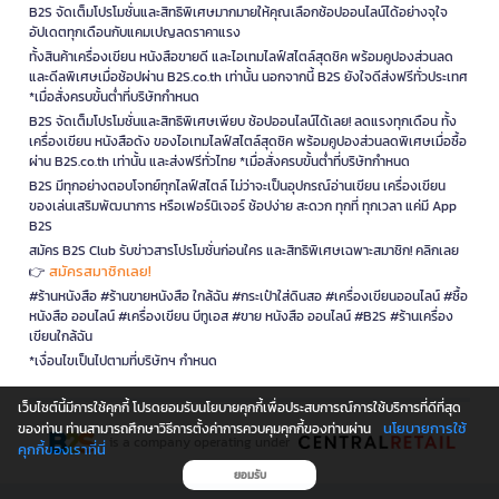
B2S จัดเต็มโปรโมชั่นและสิทธิพิเศษมากมายให้คุณเลือกช้อปออนไลน์ได้อย่างจุใจ
อัปเดตทุกเดือนกับแคมเปญลดราคาแรง
ทั้งสินค้าเครื่องเขียน หนังสือขายดี และไอเทมไลฟ์สไตล์สุดชิค พร้อมคูปองส่วนลด
และดีลพิเศษเมื่อช้อปผ่าน B2S.co.th เท่านั้น นอกจากนี้ B2S ยังใจดีส่งฟรีทั่วประเทศ
*เมื่อสั่งครบขั้นต่ำที่บริษัทกำหนด
B2S จัดเต็มโปรโมชั่นและสิทธิพิเศษเพียบ ช้อปออนไลน์ได้เลย! ลดแรงทุกเดือน ทั้ง
เครื่องเขียน หนังสือดัง ของไอเทมไลฟ์สไตล์สุดชิค พร้อมคูปองส่วนลดพิเศษเมื่อซื้อ
ผ่าน B2S.co.th เท่านั้น และส่งฟรีทั่วไทย *เมื่อสั่งครบขั้นต่ำที่บริษัทกำหนด
B2S มีทุกอย่างตอบโจทย์ทุกไลฟ์สไตล์ ไม่ว่าจะเป็นอุปกรณ์อ่านเขียน เครื่องเขียน
ของเล่นเสริมพัฒนาการ หรือเฟอร์นิเจอร์ ช้อปง่าย สะดวก ทุกที่ ทุกเวลา แค่มี App
B2S
สมัคร B2S Club รับข่าวสารโปรโมชั่นก่อนใคร และสิทธิพิเศษเฉพาะสมาชิก! คลิกเลย
สมัครสมาชิกเลย!
👉
#ร้านหนังสือ #ร้านขายหนังสือ ใกล้ฉัน #กระเป๋าใส่ดินสอ #เครื่องเขียนออนไลน์ #ซื้อ
หนังสือ ออนไลน์ #เครื่องเขียน บีทูเอส #ขาย หนังสือ ออนไลน์ #B2S #ร้านเครื่อง
เขียนใกล้ฉัน
*เงื่อนไขเป็นไปตามที่บริษัทฯ กำหนด
เว็บไซต์นี้มีการใช้คุกกี้ โปรดยอมรับนโยบายคุกกี้เพื่อประสบการณ์การใช้บริการที่ดีที่สุด
นโยบายการใช้
ของท่าน ท่านสามารถศึกษาวิธีการตั้งค่าการควบคุมคุกกี้ของท่านผ่าน
is a company operating under
คุกกี้ของเราที่นี่
ยอมรับ