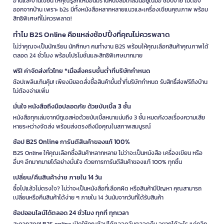
อ่านและงานเขียน ให้คุณรู้สึกเหมือนมีร้านหนังสือใกล้ฉันอยู่ในมือ ช้อปง่าย ไม่ต้อง
ออกจากบ้าน เพราะ b2s มีทั้งหนังสือหลากหลายแนวและเครื่องเขียนคุณภาพ พร้อม
สิทธิพิเศษที่ไม่ควรพลาด!
ทำไม B2S Online คือแหล่งช้อปปิ้งที่คุณไม่ควรพลาด
ไม่ว่าคุณจะเป็นนักเรียน นักศึกษา คนทำงาน B2S พร้อมให้คุณเลือกสินค้าคุณภาพได้
ตลอด 24 ชั่วโมง พร้อมโปรโมชั่นและสิทธิพิเศษมากมาย
ฟรี! ค่าจัดส่งทั่วไทย *เมื่อสั่งครบขั้นต่ำที่บริษัทกำหนด
ช้อปเพลินเกินคุ้ม! เพียงมียอดสั่งซื้อสินค้าขั้นต่ำที่บริษัทกำหนด รับสิทธิ์ส่งฟรีถึงบ้าน
ไม่ต้องจ่ายเพิ่ม
มั่นใจ หนังสือถึงมือปลอดภัย ด้วยบับเบิ้ล 3 ชั้น
หนังสือทุกเล่มจากบีทูเอสห่อด้วยบับเบิ้ลหนาแน่นถึง 3 ชั้น หมดกังวลเรื่องความเสีย
หายระหว่างจัดส่ง พร้อมส่งตรงถึงมือคุณในสภาพสมบูรณ์
ช้อป B2S Online การันตีสินค้าของแท้ 100%
B2S Online ให้คุณเลือกซื้อสินค้าหลากหลาย ไม่ว่าจะเป็นหนังสือ เครื่องเขียน หรือ
อื่นๆ อีกมากมายได้อย่างมั่นใจ ด้วยการการันตีสินค้าของแท้ 100% ทุกชิ้น
เปลี่ยน/คืนสินค้าง่าย ภายใน 14 วัน
ซื้อไปแล้วไม่ตรงใจ? ไม่ว่าจะเป็นหนังสือที่เลือกผิด หรือสินค้ามีปัญหา คุณสามารถ
เปลี่ยนหรือคืนสินค้าได้ง่าย ๆ ภายใน 14 วันนับจากวันที่ได้รับสินค้า
ช้อปออนไลน์ได้ตลอด 24 ชั่วโมง ทุกที่ ทุกเวลา
สะดวกสุดๆ! B2S online เปิดให้คุณช้อปได้ตลอดวันตลอดคืน อยากได้อะไร แค่คลิก