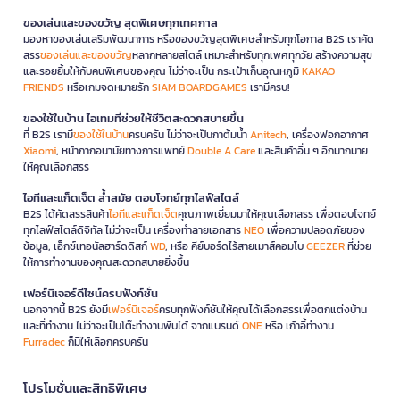
ของเล่นและของขวัญ สุดพิเศษทุกเทศกาล
มองหาของเล่นเสริมพัฒนาการ หรือของขวัญสุดพิเศษสำหรับทุกโอกาส B2S เราคัด
สรร
ของเล่นและของขวัญ
หลากหลายสไตล์ เหมาะสำหรับทุกเพศทุกวัย สร้างความสุข
และรอยยิ้มให้กับคนพิเศษของคุณ ไม่ว่าจะเป็น กระเป๋าเก็บอุณหภูมิ
KAKAO
FRIENDS
หรือเกมจดหมายรัก
SIAM BOARDGAMES
เรามีครบ!
ของใช้ในบ้าน ไอเทมที่ช่วยให้ชีวิตสะดวกสบายขึ้น
ที่ B2S เรามี
ของใช้ในบ้าน
ครบครัน ไม่ว่าจะเป็นกาต้มน้ำ
Anitech
, เครื่องฟอกอากาศ
Xiaomi
, หน้ากากอนามัยทางการแพทย์
Double A Care
และสินค้าอื่น ๆ อีกมากมาย
ให้คุณเลือกสรร
ไอทีและแก็ดเจ็ต ล้ำสมัย ตอบโจทย์ทุกไลฟ์สไตล์
B2S ได้คัดสรรสินค้า
ไอทีและแก็ดเจ็ต
คุณภาพเยี่ยมมาให้คุณเลือกสรร เพื่อตอบโจทย์
ทุกไลฟ์สไตล์ดิจิทัล ไม่ว่าจะเป็น เครื่องทำลายเอกสาร
NEO
เพื่อความปลอดภัยของ
ข้อมูล, เอ็กซ์เทอนัลฮาร์ดดิสก์
WD
, หรือ คีย์บอร์ดไร้สายเมาส์คอมโบ
GEEZER
ที่ช่วย
ให้การทำงานของคุณสะดวกสบายยิ่งขึ้น
เฟอร์นิเจอร์ดีไซน์ครบฟังก์ชั่น
นอกจากนี้ B2S ยังมี
เฟอร์นิเจอร์
ครบทุกฟังก์ชันให้คุณได้เลือกสรรเพื่อตกแต่งบ้าน
และที่ทำงาน ไม่ว่าจะเป็นโต๊ะทำงานพับได้ จากแบรนด์
ONE
หรือ เก้าอี้ทำงาน
Furradec
ก็มีให้เลือกครบครัน
โปรโมชั่นและสิทธิพิเศษ