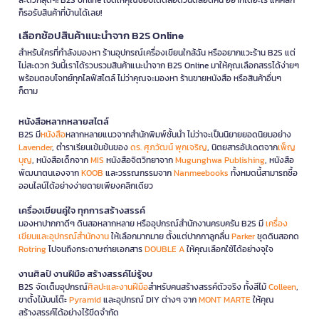
ก็รอรับสินค้าที่บ้านได้เลย!
เลือกช้อปสินค้าแนะนำจาก B2S Online
สำหรับใครที่กำลังมองหา ร้านอุปกรณ์เครื่องเขียนใกล้ฉัน หรืออยากแวะร้าน B2S แต่
ไม่สะดวก วันนี้เราได้รวบรวมสินค้าแนะนำจาก B2S Online มาให้คุณเลือกสรรได้ง่ายๆ
พร้อมตอบโจทย์ทุกไลฟ์สไตล์ ไม่ว่าคุณจะมองหา ร้านขายหนังสือ หรือสินค้าอื่นๆ
ก็ตาม
หนังสือหลากหลายสไตล์
B2S มี
หนังสือ
หลากหลายแนวจากสำนักพิมพ์ชั้นนำ ไม่ว่าจะเป็นนิยายยอดนิยมอย่าง
Lavender
, ตำราเรียนเข้มข้นของ
ดร. ศุภวัฒน์ พุกเจริญ
, นิตยสารอัปเดตจาก
เพ็ญ
บุญ
, หนังสือเด็กจาก
MIS
หนังสือจิตวิทยาจาก
Mugunghwa Publishing
, หนังสือ
พัฒนาตนเองจาก
KOOB
และวรรณกรรมจาก
Nanmeebooks
ทั้งหมดนี้สามารถซื้อ
ออนไลน์ได้อย่างง่ายดายเพียงคลิกเดียว
เครื่องเขียนคู่ใจ ทุกการสร้างสรรค์
มองหาปากกาดีๆ ดินสอหลากหลาย หรืออุปกรณ์สำนักงานครบครัน B2S มี
เครื่อง
เขียนและอุปกรณ์สำนักงาน
ให้เลือกมากมาย ตั้งแต่ปากกาลูกลื่น
Parker
ชุดดินสอกด
Rotring
ไปจนถึงกระดาษถ่ายเอกสาร
DOUBLE A
ให้คุณเลือกใช้ได้อย่างจุใจ
งานศิลป์ งานฝีมือ สร้างสรรค์ไม่รู้จบ
B2S จัดเต็มอุปกรณ์
ศิลปะและงานฝีมือ
สำหรับคนสร้างสรรค์ตัวจริง ทั้งสีไม้
Colleen
,
ขาตั้งไม้บนโต๊ะ
Pyramid
และอุปกรณ์ DIY ต่างๆ จาก
MONT MARTE
ให้คุณ
สร้างสรรค์ได้อย่างไร้ขีดจำกัด