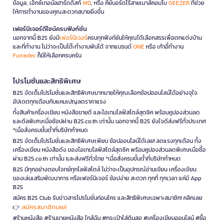
ข้อมูล, เอ็กซ์เทอนัลฮาร์ดดิสก์
WD
, หรือ คีย์บอร์ดไร้สายเมาส์คอมโบ
GEEZER
ที่ช่วย
ให้การทำงานของคุณสะดวกสบายยิ่งขึ้น
เฟอร์นิเจอร์ดีไซน์ครบฟังก์ชั่น
นอกจากนี้ B2S ยังมี
เฟอร์นิเจอร์
ครบทุกฟังก์ชันให้คุณได้เลือกสรรเพื่อตกแต่งบ้าน
และที่ทำงาน ไม่ว่าจะเป็นโต๊ะทำงานพับได้ จากแบรนด์
ONE
หรือ เก้าอี้ทำงาน
Furradec
ก็มีให้เลือกครบครัน
โปรโมชั่นและสิทธิพิเศษ
B2S จัดเต็มโปรโมชั่นและสิทธิพิเศษมากมายให้คุณเลือกช้อปออนไลน์ได้อย่างจุใจ
อัปเดตทุกเดือนกับแคมเปญลดราคาแรง
ทั้งสินค้าเครื่องเขียน หนังสือขายดี และไอเทมไลฟ์สไตล์สุดชิค พร้อมคูปองส่วนลด
และดีลพิเศษเมื่อช้อปผ่าน B2S.co.th เท่านั้น นอกจากนี้ B2S ยังใจดีส่งฟรีทั่วประเทศ
*เมื่อสั่งครบขั้นต่ำที่บริษัทกำหนด
B2S จัดเต็มโปรโมชั่นและสิทธิพิเศษเพียบ ช้อปออนไลน์ได้เลย! ลดแรงทุกเดือน ทั้ง
เครื่องเขียน หนังสือดัง ของไอเทมไลฟ์สไตล์สุดชิค พร้อมคูปองส่วนลดพิเศษเมื่อซื้อ
ผ่าน B2S.co.th เท่านั้น และส่งฟรีทั่วไทย *เมื่อสั่งครบขั้นต่ำที่บริษัทกำหนด
B2S มีทุกอย่างตอบโจทย์ทุกไลฟ์สไตล์ ไม่ว่าจะเป็นอุปกรณ์อ่านเขียน เครื่องเขียน
ของเล่นเสริมพัฒนาการ หรือเฟอร์นิเจอร์ ช้อปง่าย สะดวก ทุกที่ ทุกเวลา แค่มี App
B2S
สมัคร B2S Club รับข่าวสารโปรโมชั่นก่อนใคร และสิทธิพิเศษเฉพาะสมาชิก! คลิกเลย
สมัครสมาชิกเลย!
👉
#ร้านหนังสือ #ร้านขายหนังสือ ใกล้ฉัน #กระเป๋าใส่ดินสอ #เครื่องเขียนออนไลน์ #ซื้อ