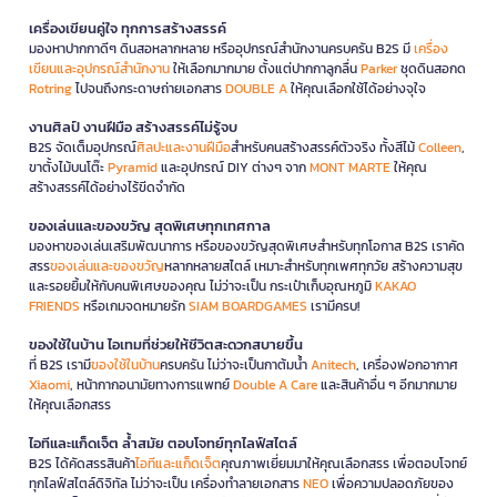
เครื่องเขียนคู่ใจ ทุกการสร้างสรรค์
มองหาปากกาดีๆ ดินสอหลากหลาย หรืออุปกรณ์สำนักงานครบครัน B2S มี
เครื่อง
เขียนและอุปกรณ์สำนักงาน
ให้เลือกมากมาย ตั้งแต่ปากกาลูกลื่น
Parker
ชุดดินสอกด
Rotring
ไปจนถึงกระดาษถ่ายเอกสาร
DOUBLE A
ให้คุณเลือกใช้ได้อย่างจุใจ
งานศิลป์ งานฝีมือ สร้างสรรค์ไม่รู้จบ
B2S จัดเต็มอุปกรณ์
ศิลปะและงานฝีมือ
สำหรับคนสร้างสรรค์ตัวจริง ทั้งสีไม้
Colleen
,
ขาตั้งไม้บนโต๊ะ
Pyramid
และอุปกรณ์ DIY ต่างๆ จาก
MONT MARTE
ให้คุณ
สร้างสรรค์ได้อย่างไร้ขีดจำกัด
ของเล่นและของขวัญ สุดพิเศษทุกเทศกาล
มองหาของเล่นเสริมพัฒนาการ หรือของขวัญสุดพิเศษสำหรับทุกโอกาส B2S เราคัด
สรร
ของเล่นและของขวัญ
หลากหลายสไตล์ เหมาะสำหรับทุกเพศทุกวัย สร้างความสุข
และรอยยิ้มให้กับคนพิเศษของคุณ ไม่ว่าจะเป็น กระเป๋าเก็บอุณหภูมิ
KAKAO
FRIENDS
หรือเกมจดหมายรัก
SIAM BOARDGAMES
เรามีครบ!
ของใช้ในบ้าน ไอเทมที่ช่วยให้ชีวิตสะดวกสบายขึ้น
ที่ B2S เรามี
ของใช้ในบ้าน
ครบครัน ไม่ว่าจะเป็นกาต้มน้ำ
Anitech
, เครื่องฟอกอากาศ
Xiaomi
, หน้ากากอนามัยทางการแพทย์
Double A Care
และสินค้าอื่น ๆ อีกมากมาย
ให้คุณเลือกสรร
ไอทีและแก็ดเจ็ต ล้ำสมัย ตอบโจทย์ทุกไลฟ์สไตล์
B2S ได้คัดสรรสินค้า
ไอทีและแก็ดเจ็ต
คุณภาพเยี่ยมมาให้คุณเลือกสรร เพื่อตอบโจทย์
ทุกไลฟ์สไตล์ดิจิทัล ไม่ว่าจะเป็น เครื่องทำลายเอกสาร
NEO
เพื่อความปลอดภัยของ