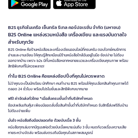
B2S ธุรกิจในเครือ เซ็นทรัล รีเทล คอร์ปอเรชั่น จำกัด (มหาชน)
B2S Online แหล่งรวมหนังสือ เครื่องเขียน และแรงบันดาลใจ
สำหรับทุกวัย
B2S Online คือร้านหนังสือและเครื่องเขียนออนไลน์ที่ครบครัน ตอบโจทย์คนรักการ
อ่านและงานเขียน ให้คุณรู้สึกเหมือนมีร้านหนังสือใกล้ฉันอยู่ในมือ ช้อปง่าย ไม่ต้อง
ออกจากบ้าน เพราะ b2s มีทั้งหนังสือหลากหลายแนวและเครื่องเขียนคุณภาพ พร้อม
สิทธิพิเศษที่ไม่ควรพลาด!
ทำไม B2S Online คือแหล่งช้อปปิ้งที่คุณไม่ควรพลาด
ไม่ว่าคุณจะเป็นนักเรียน นักศึกษา คนทำงาน B2S พร้อมให้คุณเลือกสินค้าคุณภาพได้
ตลอด 24 ชั่วโมง พร้อมโปรโมชั่นและสิทธิพิเศษมากมาย
ฟรี! ค่าจัดส่งทั่วไทย *เมื่อสั่งครบขั้นต่ำที่บริษัทกำหนด
ช้อปเพลินเกินคุ้ม! เพียงมียอดสั่งซื้อสินค้าขั้นต่ำที่บริษัทกำหนด รับสิทธิ์ส่งฟรีถึงบ้าน
ไม่ต้องจ่ายเพิ่ม
มั่นใจ หนังสือถึงมือปลอดภัย ด้วยบับเบิ้ล 3 ชั้น
หนังสือทุกเล่มจากบีทูเอสห่อด้วยบับเบิ้ลหนาแน่นถึง 3 ชั้น หมดกังวลเรื่องความเสีย
หายระหว่างจัดส่ง พร้อมส่งตรงถึงมือคุณในสภาพสมบูรณ์