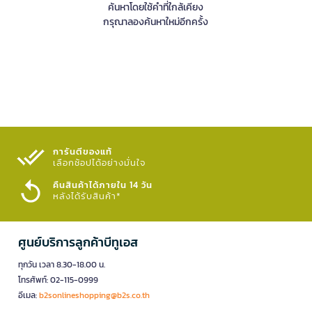
ค้นหาโดยใช้คำที่ใกล้เคียง
กรุณาลองค้นหาใหม่อีกครั้ง
การันตีของแท้
เลือกช้อปได้อย่างมั่นใจ​
คืนสินค้าได้ภายใน 14 วัน
หลังได้รับสินค้า*
ศูนย์บริการลูกค้าบีทูเอส
ทุกวัน เวลา 8.30-18.00 น.
โทรศัพท์: 02-115-0999
อีเมล:
b2sonlineshopping@b2s.co.th