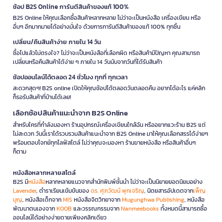
ช้อป B2S Online การันตีสินค้าของแท้ 100%
B2S Online ให้คุณเลือกซื้อสินค้าหลากหลาย ไม่ว่าจะเป็นหนังสือ เครื่องเขียน หรือ
อื่นๆ อีกมากมายได้อย่างมั่นใจ ด้วยการการันตีสินค้าของแท้ 100% ทุกชิ้น
เปลี่ยน/คืนสินค้าง่าย ภายใน 14 วัน
ซื้อไปแล้วไม่ตรงใจ? ไม่ว่าจะเป็นหนังสือที่เลือกผิด หรือสินค้ามีปัญหา คุณสามารถ
เปลี่ยนหรือคืนสินค้าได้ง่าย ๆ ภายใน 14 วันนับจากวันที่ได้รับสินค้า
ช้อปออนไลน์ได้ตลอด 24 ชั่วโมง ทุกที่ ทุกเวลา
สะดวกสุดๆ! B2S online เปิดให้คุณช้อปได้ตลอดวันตลอดคืน อยากได้อะไร แค่คลิก
ก็รอรับสินค้าที่บ้านได้เลย!
เลือกช้อปสินค้าแนะนำจาก B2S Online
สำหรับใครที่กำลังมองหา ร้านอุปกรณ์เครื่องเขียนใกล้ฉัน หรืออยากแวะร้าน B2S แต่
ไม่สะดวก วันนี้เราได้รวบรวมสินค้าแนะนำจาก B2S Online มาให้คุณเลือกสรรได้ง่ายๆ
พร้อมตอบโจทย์ทุกไลฟ์สไตล์ ไม่ว่าคุณจะมองหา ร้านขายหนังสือ หรือสินค้าอื่นๆ
ก็ตาม
หนังสือหลากหลายสไตล์
B2S มี
หนังสือ
หลากหลายแนวจากสำนักพิมพ์ชั้นนำ ไม่ว่าจะเป็นนิยายยอดนิยมอย่าง
Lavender
, ตำราเรียนเข้มข้นของ
ดร. ศุภวัฒน์ พุกเจริญ
, นิตยสารอัปเดตจาก
เพ็ญ
บุญ
, หนังสือเด็กจาก
MIS
หนังสือจิตวิทยาจาก
Mugunghwa Publishing
, หนังสือ
พัฒนาตนเองจาก
KOOB
และวรรณกรรมจาก
Nanmeebooks
ทั้งหมดนี้สามารถซื้อ
ออนไลน์ได้อย่างง่ายดายเพียงคลิกเดียว