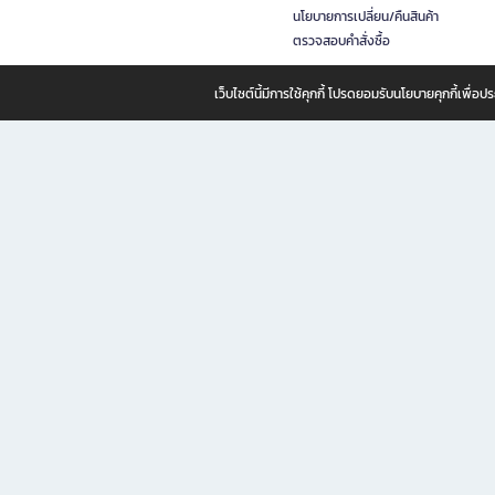
นโยบายการเปลี่ยน/คืนสินค้า
ตรวจสอบคำสั่งซื้อ
เว็บไซต์นี้มีการใช้คุกกี้ โปรดยอมรับนโยบายคุกกี้เพื่
B2S ธุรกิจในเครือ เซ็นทรัล รีเทล คอร์ปอเรชั่น จำกัด (มหาชน)
B2S Online แหล่งรวมหนังสือ เครื่องเขียน และแรงบันดาลใจสำหรับ
B2S Online คือร้านหนังสือและเครื่องเขียนออนไลน์ที่ครบครัน ตอบโจทย์คนรักการอ่านและงานเ
ทำไม B2S Online คือแหล่งช้อปปิ้งที่คุณไม่ควรพลาด
ไม่ว่าคุณจะเป็นนักเรียน นักศึกษา คนทำงาน B2S พร้อมให้คุณเลือกสินค้าคุณภาพได้ตลอด 24