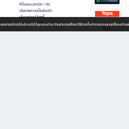
ที่ตั้งและเวลาเปิด / ปิด
นโยบายความเป็นส่วนตัว
นโยบายการใช้คุกกี้
นักลงทุนสัมพันธ์
อประสบการณ์การใช้บริการที่ดีที่สุดของท่าน ท่านสามารถศึกษาวิธีการตั้งค่าการควบคุมคุกกี้ของท่าน
ทุกวัย
ขียน ให้คุณรู้สึกเหมือนมีร้านหนังสือใกล้ฉันอยู่ในมือ ช้อปง่าย ไม่ต้องออกจากบ้าน เพราะ b2
 ชั่วโมง พร้อมโปรโมชั่นและสิทธิพิเศษมากมาย