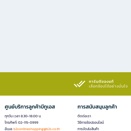
การันตีของแท้
เลือกช้อปได้อย่างมั่นใจ​
ศูนย์บริการลูกค้าบีทูเอส
การสนับสนุนลูกค้า
ทุกวัน เวลา 8.30-18.00 น.
ติดต่อเรา
โทรศัพท์: 02-115-0999
วิธีการช้อปออนไลน์
อีเมล:
b2sonlineshopping@b2s.co.th
การจัดส่งสินค้า