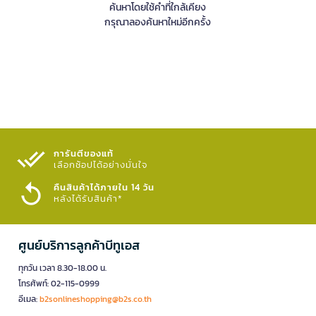
ค้นหาโดยใช้คำที่ใกล้เคียง
กรุณาลองค้นหาใหม่อีกครั้ง
การันตีของแท้
เลือกช้อปได้อย่างมั่นใจ​
คืนสินค้าได้ภายใน 14 วัน
หลังได้รับสินค้า*
ศูนย์บริการลูกค้าบีทูเอส
ทุกวัน เวลา 8.30-18.00 น.
โทรศัพท์: 02-115-0999
อีเมล:
b2sonlineshopping@b2s.co.th