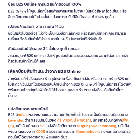
ช้อป B2S Online การันตีสินค้าของแท้ 100%
B2S Online ให้คุณเลือกซื้อสินค้าหลากหลาย ไม่ว่าจะเป็นหนังสือ เครื่องเขียน หรือ
อื่นๆ อีกมากมายได้อย่างมั่นใจ ด้วยการการันตีสินค้าของแท้ 100% ทุกชิ้น
เปลี่ยน/คืนสินค้าง่าย ภายใน 14 วัน
ซื้อไปแล้วไม่ตรงใจ? ไม่ว่าจะเป็นหนังสือที่เลือกผิด หรือสินค้ามีปัญหา คุณสามารถ
เปลี่ยนหรือคืนสินค้าได้ง่าย ๆ ภายใน 14 วันนับจากวันที่ได้รับสินค้า
ช้อปออนไลน์ได้ตลอด 24 ชั่วโมง ทุกที่ ทุกเวลา
สะดวกสุดๆ! B2S online เปิดให้คุณช้อปได้ตลอดวันตลอดคืน อยากได้อะไร แค่คลิก
ก็รอรับสินค้าที่บ้านได้เลย!
เลือกช้อปสินค้าแนะนำจาก B2S Online
สำหรับใครที่กำลังมองหา ร้านอุปกรณ์เครื่องเขียนใกล้ฉัน หรืออยากแวะร้าน B2S แต่
ไม่สะดวก วันนี้เราได้รวบรวมสินค้าแนะนำจาก B2S Online มาให้คุณเลือกสรรได้ง่ายๆ
พร้อมตอบโจทย์ทุกไลฟ์สไตล์ ไม่ว่าคุณจะมองหา ร้านขายหนังสือ หรือสินค้าอื่นๆ
ก็ตาม
หนังสือหลากหลายสไตล์
B2S มี
หนังสือ
หลากหลายแนวจากสำนักพิมพ์ชั้นนำ ไม่ว่าจะเป็นนิยายยอดนิยมอย่าง
Lavender
, ตำราเรียนเข้มข้นของ
ดร. ศุภวัฒน์ พุกเจริญ
, นิตยสารอัปเดตจาก
เพ็ญ
บุญ
, หนังสือเด็กจาก
MIS
หนังสือจิตวิทยาจาก
Mugunghwa Publishing
, หนังสือ
พัฒนาตนเองจาก
KOOB
และวรรณกรรมจาก
Nanmeebooks
ทั้งหมดนี้สามารถซื้อ
ออนไลน์ได้อย่างง่ายดายเพียงคลิกเดียว