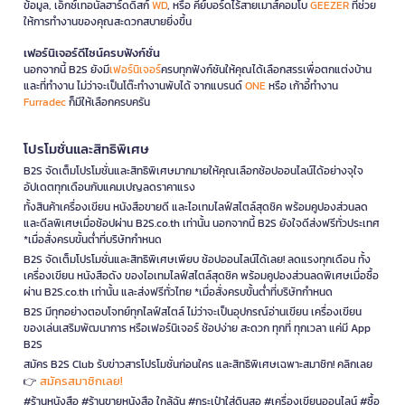
ข้อมูล, เอ็กซ์เทอนัลฮาร์ดดิสก์
WD
, หรือ คีย์บอร์ดไร้สายเมาส์คอมโบ
GEEZER
ที่ช่วย
ให้การทำงานของคุณสะดวกสบายยิ่งขึ้น
เฟอร์นิเจอร์ดีไซน์ครบฟังก์ชั่น
นอกจากนี้ B2S ยังมี
เฟอร์นิเจอร์
ครบทุกฟังก์ชันให้คุณได้เลือกสรรเพื่อตกแต่งบ้าน
และที่ทำงาน ไม่ว่าจะเป็นโต๊ะทำงานพับได้ จากแบรนด์
ONE
หรือ เก้าอี้ทำงาน
Furradec
ก็มีให้เลือกครบครัน
โปรโมชั่นและสิทธิพิเศษ
B2S จัดเต็มโปรโมชั่นและสิทธิพิเศษมากมายให้คุณเลือกช้อปออนไลน์ได้อย่างจุใจ
อัปเดตทุกเดือนกับแคมเปญลดราคาแรง
ทั้งสินค้าเครื่องเขียน หนังสือขายดี และไอเทมไลฟ์สไตล์สุดชิค พร้อมคูปองส่วนลด
และดีลพิเศษเมื่อช้อปผ่าน B2S.co.th เท่านั้น นอกจากนี้ B2S ยังใจดีส่งฟรีทั่วประเทศ
*เมื่อสั่งครบขั้นต่ำที่บริษัทกำหนด
B2S จัดเต็มโปรโมชั่นและสิทธิพิเศษเพียบ ช้อปออนไลน์ได้เลย! ลดแรงทุกเดือน ทั้ง
เครื่องเขียน หนังสือดัง ของไอเทมไลฟ์สไตล์สุดชิค พร้อมคูปองส่วนลดพิเศษเมื่อซื้อ
ผ่าน B2S.co.th เท่านั้น และส่งฟรีทั่วไทย *เมื่อสั่งครบขั้นต่ำที่บริษัทกำหนด
B2S มีทุกอย่างตอบโจทย์ทุกไลฟ์สไตล์ ไม่ว่าจะเป็นอุปกรณ์อ่านเขียน เครื่องเขียน
ของเล่นเสริมพัฒนาการ หรือเฟอร์นิเจอร์ ช้อปง่าย สะดวก ทุกที่ ทุกเวลา แค่มี App
B2S
สมัคร B2S Club รับข่าวสารโปรโมชั่นก่อนใคร และสิทธิพิเศษเฉพาะสมาชิก! คลิกเลย
สมัครสมาชิกเลย!
👉
#ร้านหนังสือ #ร้านขายหนังสือ ใกล้ฉัน #กระเป๋าใส่ดินสอ #เครื่องเขียนออนไลน์ #ซื้อ