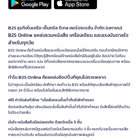
B2S ธุรกิจในเครือ เซ็นทรัล รีเทล คอร์ปอเรชั่น จำกัด (มหาชน)
B2S Online แหล่งรวมหนังสือ เครื่องเขียน และแรงบันดาลใจ
สำหรับทุกวัย
B2S Online คือร้านหนังสือและเครื่องเขียนออนไลน์ที่ครบครัน ตอบโจทย์คนรักการ
อ่านและงานเขียน ให้คุณรู้สึกเหมือนมีร้านหนังสือใกล้ฉันอยู่ในมือ ช้อปง่าย ไม่ต้อง
ออกจากบ้าน เพราะ b2s มีทั้งหนังสือหลากหลายแนวและเครื่องเขียนคุณภาพ พร้อม
สิทธิพิเศษที่ไม่ควรพลาด!
ทำไม B2S Online คือแหล่งช้อปปิ้งที่คุณไม่ควรพลาด
ไม่ว่าคุณจะเป็นนักเรียน นักศึกษา คนทำงาน B2S พร้อมให้คุณเลือกสินค้าคุณภาพได้
ตลอด 24 ชั่วโมง พร้อมโปรโมชั่นและสิทธิพิเศษมากมาย
ฟรี! ค่าจัดส่งทั่วไทย *เมื่อสั่งครบขั้นต่ำที่บริษัทกำหนด
ช้อปเพลินเกินคุ้ม! เพียงมียอดสั่งซื้อสินค้าขั้นต่ำที่บริษัทกำหนด รับสิทธิ์ส่งฟรีถึงบ้าน
ไม่ต้องจ่ายเพิ่ม
มั่นใจ หนังสือถึงมือปลอดภัย ด้วยบับเบิ้ล 3 ชั้น
หนังสือทุกเล่มจากบีทูเอสห่อด้วยบับเบิ้ลหนาแน่นถึง 3 ชั้น หมดกังวลเรื่องความเสีย
หายระหว่างจัดส่ง พร้อมส่งตรงถึงมือคุณในสภาพสมบูรณ์