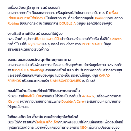
เครื่องเขียนคู่ใจ ทุกการสร้างสรรค์
มองหาปากกาดีๆ ดินสอหลากหลาย หรืออุปกรณ์สำนักงานครบครัน B2S มี
เครื่อง
เขียนและอุปกรณ์สำนักงาน
ให้เลือกมากมาย ตั้งแต่ปากกาลูกลื่น
Parker
ชุดดินสอกด
Rotring
ไปจนถึงกระดาษถ่ายเอกสาร
DOUBLE A
ให้คุณเลือกใช้ได้อย่างจุใจ
งานศิลป์ งานฝีมือ สร้างสรรค์ไม่รู้จบ
B2S จัดเต็มอุปกรณ์
ศิลปะและงานฝีมือ
สำหรับคนสร้างสรรค์ตัวจริง ทั้งสีไม้
Colleen
,
ขาตั้งไม้บนโต๊ะ
Pyramid
และอุปกรณ์ DIY ต่างๆ จาก
MONT MARTE
ให้คุณ
สร้างสรรค์ได้อย่างไร้ขีดจำกัด
ของเล่นและของขวัญ สุดพิเศษทุกเทศกาล
มองหาของเล่นเสริมพัฒนาการ หรือของขวัญสุดพิเศษสำหรับทุกโอกาส B2S เราคัด
สรร
ของเล่นและของขวัญ
หลากหลายสไตล์ เหมาะสำหรับทุกเพศทุกวัย สร้างความสุข
และรอยยิ้มให้กับคนพิเศษของคุณ ไม่ว่าจะเป็น กระเป๋าเก็บอุณหภูมิ
KAKAO
FRIENDS
หรือเกมจดหมายรัก
SIAM BOARDGAMES
เรามีครบ!
ของใช้ในบ้าน ไอเทมที่ช่วยให้ชีวิตสะดวกสบายขึ้น
ที่ B2S เรามี
ของใช้ในบ้าน
ครบครัน ไม่ว่าจะเป็นกาต้มน้ำ
Anitech
, เครื่องฟอกอากาศ
Xiaomi
, หน้ากากอนามัยทางการแพทย์
Double A Care
และสินค้าอื่น ๆ อีกมากมาย
ให้คุณเลือกสรร
ไอทีและแก็ดเจ็ต ล้ำสมัย ตอบโจทย์ทุกไลฟ์สไตล์
B2S ได้คัดสรรสินค้า
ไอทีและแก็ดเจ็ต
คุณภาพเยี่ยมมาให้คุณเลือกสรร เพื่อตอบโจทย์
ทุกไลฟ์สไตล์ดิจิทัล ไม่ว่าจะเป็น เครื่องทำลายเอกสาร
NEO
เพื่อความปลอดภัยของ