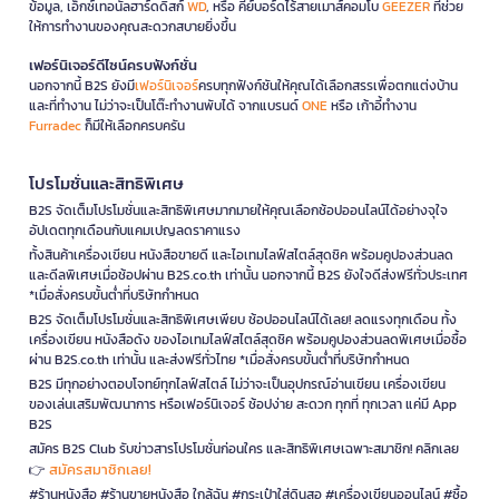
ข้อมูล, เอ็กซ์เทอนัลฮาร์ดดิสก์
WD
, หรือ คีย์บอร์ดไร้สายเมาส์คอมโบ
GEEZER
ที่ช่วย
ให้การทำงานของคุณสะดวกสบายยิ่งขึ้น
เฟอร์นิเจอร์ดีไซน์ครบฟังก์ชั่น
นอกจากนี้ B2S ยังมี
เฟอร์นิเจอร์
ครบทุกฟังก์ชันให้คุณได้เลือกสรรเพื่อตกแต่งบ้าน
และที่ทำงาน ไม่ว่าจะเป็นโต๊ะทำงานพับได้ จากแบรนด์
ONE
หรือ เก้าอี้ทำงาน
Furradec
ก็มีให้เลือกครบครัน
โปรโมชั่นและสิทธิพิเศษ
B2S จัดเต็มโปรโมชั่นและสิทธิพิเศษมากมายให้คุณเลือกช้อปออนไลน์ได้อย่างจุใจ
อัปเดตทุกเดือนกับแคมเปญลดราคาแรง
ทั้งสินค้าเครื่องเขียน หนังสือขายดี และไอเทมไลฟ์สไตล์สุดชิค พร้อมคูปองส่วนลด
และดีลพิเศษเมื่อช้อปผ่าน B2S.co.th เท่านั้น นอกจากนี้ B2S ยังใจดีส่งฟรีทั่วประเทศ
*เมื่อสั่งครบขั้นต่ำที่บริษัทกำหนด
B2S จัดเต็มโปรโมชั่นและสิทธิพิเศษเพียบ ช้อปออนไลน์ได้เลย! ลดแรงทุกเดือน ทั้ง
เครื่องเขียน หนังสือดัง ของไอเทมไลฟ์สไตล์สุดชิค พร้อมคูปองส่วนลดพิเศษเมื่อซื้อ
ผ่าน B2S.co.th เท่านั้น และส่งฟรีทั่วไทย *เมื่อสั่งครบขั้นต่ำที่บริษัทกำหนด
B2S มีทุกอย่างตอบโจทย์ทุกไลฟ์สไตล์ ไม่ว่าจะเป็นอุปกรณ์อ่านเขียน เครื่องเขียน
ของเล่นเสริมพัฒนาการ หรือเฟอร์นิเจอร์ ช้อปง่าย สะดวก ทุกที่ ทุกเวลา แค่มี App
B2S
สมัคร B2S Club รับข่าวสารโปรโมชั่นก่อนใคร และสิทธิพิเศษเฉพาะสมาชิก! คลิกเลย
สมัครสมาชิกเลย!
👉
#ร้านหนังสือ #ร้านขายหนังสือ ใกล้ฉัน #กระเป๋าใส่ดินสอ #เครื่องเขียนออนไลน์ #ซื้อ