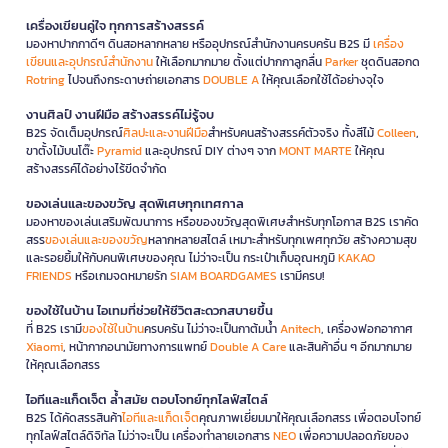
เครื่องเขียนคู่ใจ ทุกการสร้างสรรค์
มองหาปากกาดีๆ ดินสอหลากหลาย หรืออุปกรณ์สำนักงานครบครัน B2S มี
เครื่อง
เขียนและอุปกรณ์สำนักงาน
ให้เลือกมากมาย ตั้งแต่ปากกาลูกลื่น
Parker
ชุดดินสอกด
Rotring
ไปจนถึงกระดาษถ่ายเอกสาร
DOUBLE A
ให้คุณเลือกใช้ได้อย่างจุใจ
งานศิลป์ งานฝีมือ สร้างสรรค์ไม่รู้จบ
B2S จัดเต็มอุปกรณ์
ศิลปะและงานฝีมือ
สำหรับคนสร้างสรรค์ตัวจริง ทั้งสีไม้
Colleen
,
ขาตั้งไม้บนโต๊ะ
Pyramid
และอุปกรณ์ DIY ต่างๆ จาก
MONT MARTE
ให้คุณ
สร้างสรรค์ได้อย่างไร้ขีดจำกัด
ของเล่นและของขวัญ สุดพิเศษทุกเทศกาล
มองหาของเล่นเสริมพัฒนาการ หรือของขวัญสุดพิเศษสำหรับทุกโอกาส B2S เราคัด
สรร
ของเล่นและของขวัญ
หลากหลายสไตล์ เหมาะสำหรับทุกเพศทุกวัย สร้างความสุข
และรอยยิ้มให้กับคนพิเศษของคุณ ไม่ว่าจะเป็น กระเป๋าเก็บอุณหภูมิ
KAKAO
FRIENDS
หรือเกมจดหมายรัก
SIAM BOARDGAMES
เรามีครบ!
ของใช้ในบ้าน ไอเทมที่ช่วยให้ชีวิตสะดวกสบายขึ้น
ที่ B2S เรามี
ของใช้ในบ้าน
ครบครัน ไม่ว่าจะเป็นกาต้มน้ำ
Anitech
, เครื่องฟอกอากาศ
Xiaomi
, หน้ากากอนามัยทางการแพทย์
Double A Care
และสินค้าอื่น ๆ อีกมากมาย
ให้คุณเลือกสรร
ไอทีและแก็ดเจ็ต ล้ำสมัย ตอบโจทย์ทุกไลฟ์สไตล์
B2S ได้คัดสรรสินค้า
ไอทีและแก็ดเจ็ต
คุณภาพเยี่ยมมาให้คุณเลือกสรร เพื่อตอบโจทย์
ทุกไลฟ์สไตล์ดิจิทัล ไม่ว่าจะเป็น เครื่องทำลายเอกสาร
NEO
เพื่อความปลอดภัยของ