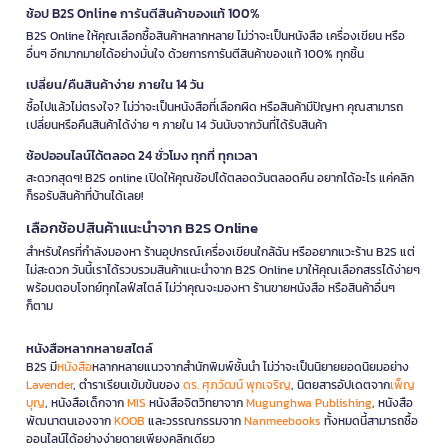
ช้อป B2S Online การันตีสินค้าของแท้ 100%
B2S Online ให้คุณเลือกซื้อสินค้าหลากหลาย ไม่ว่าจะเป็นหนังสือ เครื่องเขียน หรือ
อื่นๆ อีกมากมายได้อย่างมั่นใจ ด้วยการการันตีสินค้าของแท้ 100% ทุกชิ้น
เปลี่ยน/คืนสินค้าง่าย ภายใน 14 วัน
ซื้อไปแล้วไม่ตรงใจ? ไม่ว่าจะเป็นหนังสือที่เลือกผิด หรือสินค้ามีปัญหา คุณสามารถ
เปลี่ยนหรือคืนสินค้าได้ง่าย ๆ ภายใน 14 วันนับจากวันที่ได้รับสินค้า
ช้อปออนไลน์ได้ตลอด 24 ชั่วโมง ทุกที่ ทุกเวลา
สะดวกสุดๆ! B2S online เปิดให้คุณช้อปได้ตลอดวันตลอดคืน อยากได้อะไร แค่คลิก
ก็รอรับสินค้าที่บ้านได้เลย!
เลือกช้อปสินค้าแนะนำจาก B2S Online
สำหรับใครที่กำลังมองหา ร้านอุปกรณ์เครื่องเขียนใกล้ฉัน หรืออยากแวะร้าน B2S แต่
ไม่สะดวก วันนี้เราได้รวบรวมสินค้าแนะนำจาก B2S Online มาให้คุณเลือกสรรได้ง่ายๆ
พร้อมตอบโจทย์ทุกไลฟ์สไตล์ ไม่ว่าคุณจะมองหา ร้านขายหนังสือ หรือสินค้าอื่นๆ
ก็ตาม
หนังสือหลากหลายสไตล์
B2S มี
หนังสือ
หลากหลายแนวจากสำนักพิมพ์ชั้นนำ ไม่ว่าจะเป็นนิยายยอดนิยมอย่าง
Lavender
, ตำราเรียนเข้มข้นของ
ดร. ศุภวัฒน์ พุกเจริญ
, นิตยสารอัปเดตจาก
เพ็ญ
บุญ
, หนังสือเด็กจาก
MIS
หนังสือจิตวิทยาจาก
Mugunghwa Publishing
, หนังสือ
พัฒนาตนเองจาก
KOOB
และวรรณกรรมจาก
Nanmeebooks
ทั้งหมดนี้สามารถซื้อ
ออนไลน์ได้อย่างง่ายดายเพียงคลิกเดียว