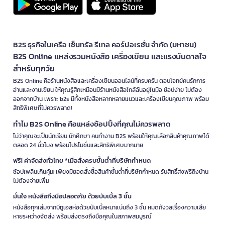
B2S ธุรกิจในเครือ เซ็นทรัล รีเทล คอร์ปอเรชั่น จำกัด (มหาชน)
B2S Online แหล่งรวมหนังสือ เครื่องเขียน และแรงบันดาลใจ
สำหรับทุกวัย
B2S Online คือร้านหนังสือและเครื่องเขียนออนไลน์ที่ครบครัน ตอบโจทย์คนรักการ
อ่านและงานเขียน ให้คุณรู้สึกเหมือนมีร้านหนังสือใกล้ฉันอยู่ในมือ ช้อปง่าย ไม่ต้อง
ออกจากบ้าน เพราะ b2s มีทั้งหนังสือหลากหลายแนวและเครื่องเขียนคุณภาพ พร้อม
สิทธิพิเศษที่ไม่ควรพลาด!
ทำไม B2S Online คือแหล่งช้อปปิ้งที่คุณไม่ควรพลาด
ไม่ว่าคุณจะเป็นนักเรียน นักศึกษา คนทำงาน B2S พร้อมให้คุณเลือกสินค้าคุณภาพได้
ตลอด 24 ชั่วโมง พร้อมโปรโมชั่นและสิทธิพิเศษมากมาย
ฟรี! ค่าจัดส่งทั่วไทย *เมื่อสั่งครบขั้นต่ำที่บริษัทกำหนด
ช้อปเพลินเกินคุ้ม! เพียงมียอดสั่งซื้อสินค้าขั้นต่ำที่บริษัทกำหนด รับสิทธิ์ส่งฟรีถึงบ้าน
ไม่ต้องจ่ายเพิ่ม
มั่นใจ หนังสือถึงมือปลอดภัย ด้วยบับเบิ้ล 3 ชั้น
หนังสือทุกเล่มจากบีทูเอสห่อด้วยบับเบิ้ลหนาแน่นถึง 3 ชั้น หมดกังวลเรื่องความเสีย
หายระหว่างจัดส่ง พร้อมส่งตรงถึงมือคุณในสภาพสมบูรณ์