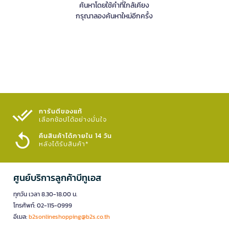
ค้นหาโดยใช้คำที่ใกล้เคียง
กรุณาลองค้นหาใหม่อีกครั้ง
การันตีของแท้
เลือกช้อปได้อย่างมั่นใจ​
คืนสินค้าได้ภายใน 14 วัน
หลังได้รับสินค้า*
ศูนย์บริการลูกค้าบีทูเอส
ทุกวัน เวลา 8.30-18.00 น.
โทรศัพท์: 02-115-0999
อีเมล:
b2sonlineshopping@b2s.co.th