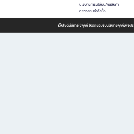
นโยบายการเปลี่ยน/คืนสินค้า
ตรวจสอบคำสั่งซื้อ
เว็บไซต์นี้มีการใช้คุกกี้ โปรดยอมรับนโยบายคุกกี้เพื่
B2S ธุรกิจในเครือ เซ็นทรัล รีเทล คอร์ปอเรชั่น จำกัด (มหาชน)
B2S Online แหล่งรวมหนังสือ เครื่องเขียน และแรงบันดาลใจสำหรับ
B2S Online คือร้านหนังสือและเครื่องเขียนออนไลน์ที่ครบครัน ตอบโจทย์คนรักการอ่านและงานเ
ทำไม B2S Online คือแหล่งช้อปปิ้งที่คุณไม่ควรพลาด
ไม่ว่าคุณจะเป็นนักเรียน นักศึกษา คนทำงาน B2S พร้อมให้คุณเลือกสินค้าคุณภาพได้ตลอด 24