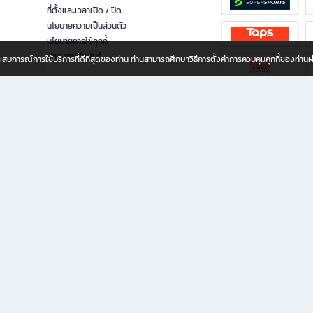
ที่ตั้งและเวลาเปิด / ปิด
นโยบายความเป็นส่วนตัว
นโยบายการใช้คุกกี้
นักลงทุนสัมพันธ์
อประสบการณ์การใช้บริการที่ดีที่สุดของท่าน ท่านสามารถศึกษาวิธีการตั้งค่าการควบคุมคุกกี้ของท่าน
ทุกวัย
ขียน ให้คุณรู้สึกเหมือนมีร้านหนังสือใกล้ฉันอยู่ในมือ ช้อปง่าย ไม่ต้องออกจากบ้าน เพราะ b2
 ชั่วโมง พร้อมโปรโมชั่นและสิทธิพิเศษมากมาย