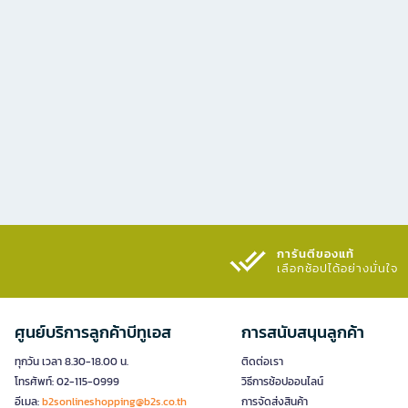
การันตีของแท้
เลือกช้อปได้อย่างมั่นใจ​
ศูนย์บริการลูกค้าบีทูเอส
การสนับสนุนลูกค้า
ทุกวัน เวลา 8.30-18.00 น.
ติดต่อเรา
โทรศัพท์: 02-115-0999
วิธีการช้อปออนไลน์
อีเมล:
b2sonlineshopping@b2s.co.th
การจัดส่งสินค้า