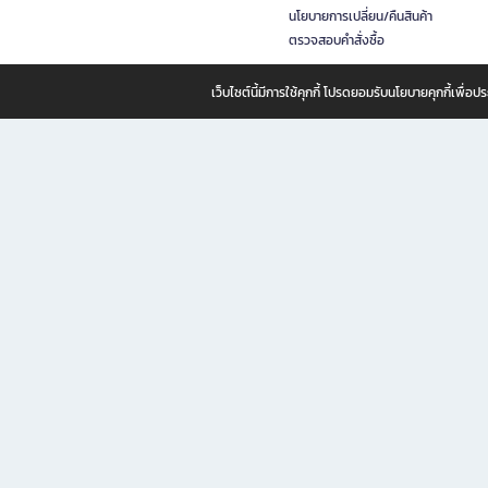
นโยบายการเปลี่ยน/คืนสินค้า
ตรวจสอบคำสั่งซื้อ
เว็บไซต์นี้มีการใช้คุกกี้ โปรดยอมรับนโยบายคุกกี้เพื่
B2S ธุรกิจในเครือ เซ็นทรัล รีเทล คอร์ปอเรชั่น จำกัด (มหาชน)
B2S Online แหล่งรวมหนังสือ เครื่องเขียน และแรงบันดาลใจสำหรับ
B2S Online คือร้านหนังสือและเครื่องเขียนออนไลน์ที่ครบครัน ตอบโจทย์คนรักการอ่านและงานเ
ทำไม B2S Online คือแหล่งช้อปปิ้งที่คุณไม่ควรพลาด
ไม่ว่าคุณจะเป็นนักเรียน นักศึกษา คนทำงาน B2S พร้อมให้คุณเลือกสินค้าคุณภาพได้ตลอด 24