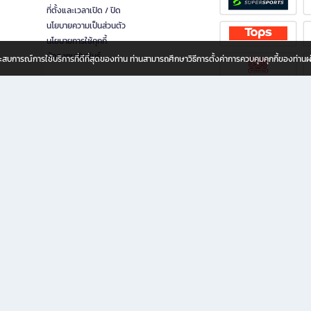
ที่ตั้งและเวลาเปิด / ปิด
นโยบายความเป็นส่วนตัว
นโยบายการใช้คุกกี้
นักลงทุนสัมพันธ์
อประสบการณ์การใช้บริการที่ดีที่สุดของท่าน ท่านสามารถศึกษาวิธีการตั้งค่าการควบคุมคุกกี้ของท่าน
ทุกวัย
ขียน ให้คุณรู้สึกเหมือนมีร้านหนังสือใกล้ฉันอยู่ในมือ ช้อปง่าย ไม่ต้องออกจากบ้าน เพราะ b2
 ชั่วโมง พร้อมโปรโมชั่นและสิทธิพิเศษมากมาย