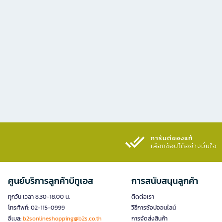
การันตีของแท้
เลือกช้อปได้อย่างมั่นใจ​
ศูนย์บริการลูกค้าบีทูเอส
การสนับสนุนลูกค้า
ทุกวัน เวลา 8.30-18.00 น.
ติดต่อเรา
โทรศัพท์: 02-115-0999
วิธีการช้อปออนไลน์
อีเมล:
b2sonlineshopping@b2s.co.th
การจัดส่งสินค้า