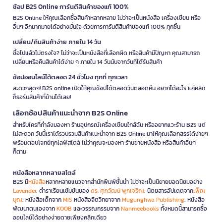
ช้อป B2S Online การันตีสินค้าของแท้ 100%
B2S Online ให้คุณเลือกซื้อสินค้าหลากหลาย ไม่ว่าจะเป็นหนังสือ เครื่องเขียน หรือ
อื่นๆ อีกมากมายได้อย่างมั่นใจ ด้วยการการันตีสินค้าของแท้ 100% ทุกชิ้น
เปลี่ยน/คืนสินค้าง่าย ภายใน 14 วัน
ซื้อไปแล้วไม่ตรงใจ? ไม่ว่าจะเป็นหนังสือที่เลือกผิด หรือสินค้ามีปัญหา คุณสามารถ
เปลี่ยนหรือคืนสินค้าได้ง่าย ๆ ภายใน 14 วันนับจากวันที่ได้รับสินค้า
ช้อปออนไลน์ได้ตลอด 24 ชั่วโมง ทุกที่ ทุกเวลา
สะดวกสุดๆ! B2S online เปิดให้คุณช้อปได้ตลอดวันตลอดคืน อยากได้อะไร แค่คลิก
ก็รอรับสินค้าที่บ้านได้เลย!
เลือกช้อปสินค้าแนะนำจาก B2S Online
สำหรับใครที่กำลังมองหา ร้านอุปกรณ์เครื่องเขียนใกล้ฉัน หรืออยากแวะร้าน B2S แต่
ไม่สะดวก วันนี้เราได้รวบรวมสินค้าแนะนำจาก B2S Online มาให้คุณเลือกสรรได้ง่ายๆ
พร้อมตอบโจทย์ทุกไลฟ์สไตล์ ไม่ว่าคุณจะมองหา ร้านขายหนังสือ หรือสินค้าอื่นๆ
ก็ตาม
หนังสือหลากหลายสไตล์
B2S มี
หนังสือ
หลากหลายแนวจากสำนักพิมพ์ชั้นนำ ไม่ว่าจะเป็นนิยายยอดนิยมอย่าง
Lavender
, ตำราเรียนเข้มข้นของ
ดร. ศุภวัฒน์ พุกเจริญ
, นิตยสารอัปเดตจาก
เพ็ญ
บุญ
, หนังสือเด็กจาก
MIS
หนังสือจิตวิทยาจาก
Mugunghwa Publishing
, หนังสือ
พัฒนาตนเองจาก
KOOB
และวรรณกรรมจาก
Nanmeebooks
ทั้งหมดนี้สามารถซื้อ
ออนไลน์ได้อย่างง่ายดายเพียงคลิกเดียว