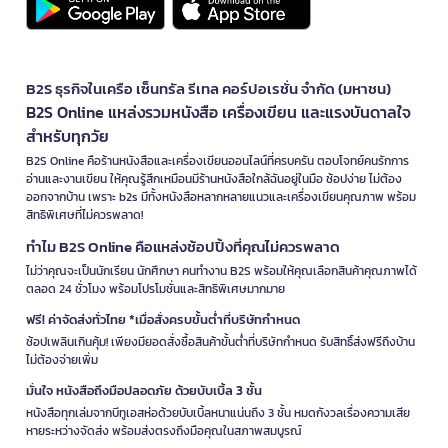
B2S ธุรกิจในเครือ เซ็นทรัล รีเทล คอร์ปอเรชั่น จำกัด (มหาชน)
B2S Online แหล่งรวมหนังสือ เครื่องเขียน และแรงบันดาลใจ
สำหรับทุกวัย
B2S Online คือร้านหนังสือและเครื่องเขียนออนไลน์ที่ครบครัน ตอบโจทย์คนรักการ
อ่านและงานเขียน ให้คุณรู้สึกเหมือนมีร้านหนังสือใกล้ฉันอยู่ในมือ ช้อปง่าย ไม่ต้อง
ออกจากบ้าน เพราะ b2s มีทั้งหนังสือหลากหลายแนวและเครื่องเขียนคุณภาพ พร้อม
สิทธิพิเศษที่ไม่ควรพลาด!
ทำไม B2S Online คือแหล่งช้อปปิ้งที่คุณไม่ควรพลาด
ไม่ว่าคุณจะเป็นนักเรียน นักศึกษา คนทำงาน B2S พร้อมให้คุณเลือกสินค้าคุณภาพได้
ตลอด 24 ชั่วโมง พร้อมโปรโมชั่นและสิทธิพิเศษมากมาย
ฟรี! ค่าจัดส่งทั่วไทย *เมื่อสั่งครบขั้นต่ำที่บริษัทกำหนด
ช้อปเพลินเกินคุ้ม! เพียงมียอดสั่งซื้อสินค้าขั้นต่ำที่บริษัทกำหนด รับสิทธิ์ส่งฟรีถึงบ้าน
ไม่ต้องจ่ายเพิ่ม
มั่นใจ หนังสือถึงมือปลอดภัย ด้วยบับเบิ้ล 3 ชั้น
หนังสือทุกเล่มจากบีทูเอสห่อด้วยบับเบิ้ลหนาแน่นถึง 3 ชั้น หมดกังวลเรื่องความเสีย
หายระหว่างจัดส่ง พร้อมส่งตรงถึงมือคุณในสภาพสมบูรณ์