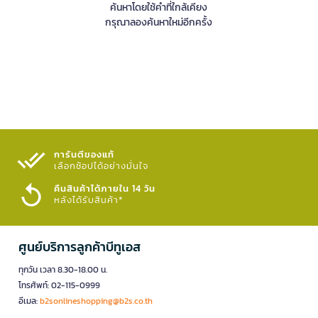
ค้นหาโดยใช้คำที่ใกล้เคียง
กรุณาลองค้นหาใหม่อีกครั้ง
การันตีของแท้
เลือกช้อปได้อย่างมั่นใจ​
คืนสินค้าได้ภายใน 14 วัน
หลังได้รับสินค้า*
ศูนย์บริการลูกค้าบีทูเอส
ทุกวัน เวลา 8.30-18.00 น.
โทรศัพท์: 02-115-0999
อีเมล:
b2sonlineshopping@b2s.co.th