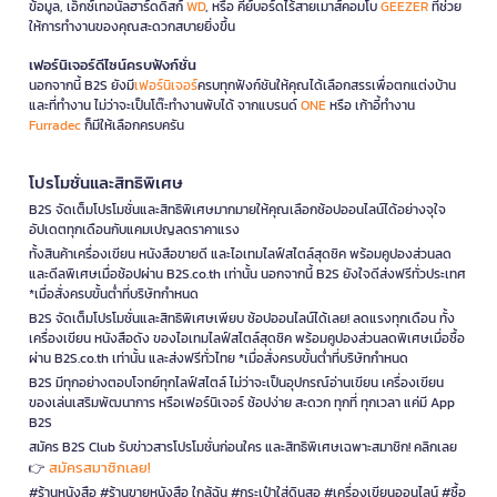
ข้อมูล, เอ็กซ์เทอนัลฮาร์ดดิสก์
WD
, หรือ คีย์บอร์ดไร้สายเมาส์คอมโบ
GEEZER
ที่ช่วย
ให้การทำงานของคุณสะดวกสบายยิ่งขึ้น
เฟอร์นิเจอร์ดีไซน์ครบฟังก์ชั่น
นอกจากนี้ B2S ยังมี
เฟอร์นิเจอร์
ครบทุกฟังก์ชันให้คุณได้เลือกสรรเพื่อตกแต่งบ้าน
และที่ทำงาน ไม่ว่าจะเป็นโต๊ะทำงานพับได้ จากแบรนด์
ONE
หรือ เก้าอี้ทำงาน
Furradec
ก็มีให้เลือกครบครัน
โปรโมชั่นและสิทธิพิเศษ
B2S จัดเต็มโปรโมชั่นและสิทธิพิเศษมากมายให้คุณเลือกช้อปออนไลน์ได้อย่างจุใจ
อัปเดตทุกเดือนกับแคมเปญลดราคาแรง
ทั้งสินค้าเครื่องเขียน หนังสือขายดี และไอเทมไลฟ์สไตล์สุดชิค พร้อมคูปองส่วนลด
และดีลพิเศษเมื่อช้อปผ่าน B2S.co.th เท่านั้น นอกจากนี้ B2S ยังใจดีส่งฟรีทั่วประเทศ
*เมื่อสั่งครบขั้นต่ำที่บริษัทกำหนด
B2S จัดเต็มโปรโมชั่นและสิทธิพิเศษเพียบ ช้อปออนไลน์ได้เลย! ลดแรงทุกเดือน ทั้ง
เครื่องเขียน หนังสือดัง ของไอเทมไลฟ์สไตล์สุดชิค พร้อมคูปองส่วนลดพิเศษเมื่อซื้อ
ผ่าน B2S.co.th เท่านั้น และส่งฟรีทั่วไทย *เมื่อสั่งครบขั้นต่ำที่บริษัทกำหนด
B2S มีทุกอย่างตอบโจทย์ทุกไลฟ์สไตล์ ไม่ว่าจะเป็นอุปกรณ์อ่านเขียน เครื่องเขียน
ของเล่นเสริมพัฒนาการ หรือเฟอร์นิเจอร์ ช้อปง่าย สะดวก ทุกที่ ทุกเวลา แค่มี App
B2S
สมัคร B2S Club รับข่าวสารโปรโมชั่นก่อนใคร และสิทธิพิเศษเฉพาะสมาชิก! คลิกเลย
สมัครสมาชิกเลย!
👉
#ร้านหนังสือ #ร้านขายหนังสือ ใกล้ฉัน #กระเป๋าใส่ดินสอ #เครื่องเขียนออนไลน์ #ซื้อ