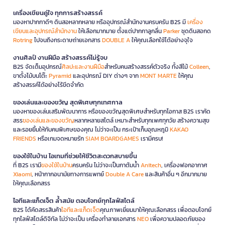
เครื่องเขียนคู่ใจ ทุกการสร้างสรรค์
มองหาปากกาดีๆ ดินสอหลากหลาย หรืออุปกรณ์สำนักงานครบครัน B2S มี
เครื่อง
เขียนและอุปกรณ์สำนักงาน
ให้เลือกมากมาย ตั้งแต่ปากกาลูกลื่น
Parker
ชุดดินสอกด
Rotring
ไปจนถึงกระดาษถ่ายเอกสาร
DOUBLE A
ให้คุณเลือกใช้ได้อย่างจุใจ
งานศิลป์ งานฝีมือ สร้างสรรค์ไม่รู้จบ
B2S จัดเต็มอุปกรณ์
ศิลปะและงานฝีมือ
สำหรับคนสร้างสรรค์ตัวจริง ทั้งสีไม้
Colleen
,
ขาตั้งไม้บนโต๊ะ
Pyramid
และอุปกรณ์ DIY ต่างๆ จาก
MONT MARTE
ให้คุณ
สร้างสรรค์ได้อย่างไร้ขีดจำกัด
ของเล่นและของขวัญ สุดพิเศษทุกเทศกาล
มองหาของเล่นเสริมพัฒนาการ หรือของขวัญสุดพิเศษสำหรับทุกโอกาส B2S เราคัด
สรร
ของเล่นและของขวัญ
หลากหลายสไตล์ เหมาะสำหรับทุกเพศทุกวัย สร้างความสุข
และรอยยิ้มให้กับคนพิเศษของคุณ ไม่ว่าจะเป็น กระเป๋าเก็บอุณหภูมิ
KAKAO
FRIENDS
หรือเกมจดหมายรัก
SIAM BOARDGAMES
เรามีครบ!
ของใช้ในบ้าน ไอเทมที่ช่วยให้ชีวิตสะดวกสบายขึ้น
ที่ B2S เรามี
ของใช้ในบ้าน
ครบครัน ไม่ว่าจะเป็นกาต้มน้ำ
Anitech
, เครื่องฟอกอากาศ
Xiaomi
, หน้ากากอนามัยทางการแพทย์
Double A Care
และสินค้าอื่น ๆ อีกมากมาย
ให้คุณเลือกสรร
ไอทีและแก็ดเจ็ต ล้ำสมัย ตอบโจทย์ทุกไลฟ์สไตล์
B2S ได้คัดสรรสินค้า
ไอทีและแก็ดเจ็ต
คุณภาพเยี่ยมมาให้คุณเลือกสรร เพื่อตอบโจทย์
ทุกไลฟ์สไตล์ดิจิทัล ไม่ว่าจะเป็น เครื่องทำลายเอกสาร
NEO
เพื่อความปลอดภัยของ