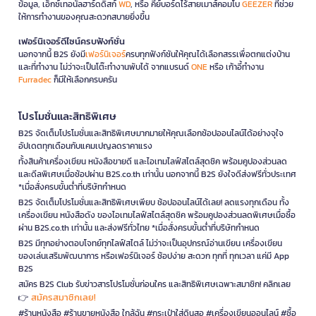
ข้อมูล, เอ็กซ์เทอนัลฮาร์ดดิสก์
WD
, หรือ คีย์บอร์ดไร้สายเมาส์คอมโบ
GEEZER
ที่ช่วย
ให้การทำงานของคุณสะดวกสบายยิ่งขึ้น
เฟอร์นิเจอร์ดีไซน์ครบฟังก์ชั่น
นอกจากนี้ B2S ยังมี
เฟอร์นิเจอร์
ครบทุกฟังก์ชันให้คุณได้เลือกสรรเพื่อตกแต่งบ้าน
และที่ทำงาน ไม่ว่าจะเป็นโต๊ะทำงานพับได้ จากแบรนด์
ONE
หรือ เก้าอี้ทำงาน
Furradec
ก็มีให้เลือกครบครัน
โปรโมชั่นและสิทธิพิเศษ
B2S จัดเต็มโปรโมชั่นและสิทธิพิเศษมากมายให้คุณเลือกช้อปออนไลน์ได้อย่างจุใจ
อัปเดตทุกเดือนกับแคมเปญลดราคาแรง
ทั้งสินค้าเครื่องเขียน หนังสือขายดี และไอเทมไลฟ์สไตล์สุดชิค พร้อมคูปองส่วนลด
และดีลพิเศษเมื่อช้อปผ่าน B2S.co.th เท่านั้น นอกจากนี้ B2S ยังใจดีส่งฟรีทั่วประเทศ
*เมื่อสั่งครบขั้นต่ำที่บริษัทกำหนด
B2S จัดเต็มโปรโมชั่นและสิทธิพิเศษเพียบ ช้อปออนไลน์ได้เลย! ลดแรงทุกเดือน ทั้ง
เครื่องเขียน หนังสือดัง ของไอเทมไลฟ์สไตล์สุดชิค พร้อมคูปองส่วนลดพิเศษเมื่อซื้อ
ผ่าน B2S.co.th เท่านั้น และส่งฟรีทั่วไทย *เมื่อสั่งครบขั้นต่ำที่บริษัทกำหนด
B2S มีทุกอย่างตอบโจทย์ทุกไลฟ์สไตล์ ไม่ว่าจะเป็นอุปกรณ์อ่านเขียน เครื่องเขียน
ของเล่นเสริมพัฒนาการ หรือเฟอร์นิเจอร์ ช้อปง่าย สะดวก ทุกที่ ทุกเวลา แค่มี App
B2S
สมัคร B2S Club รับข่าวสารโปรโมชั่นก่อนใคร และสิทธิพิเศษเฉพาะสมาชิก! คลิกเลย
สมัครสมาชิกเลย!
👉
#ร้านหนังสือ #ร้านขายหนังสือ ใกล้ฉัน #กระเป๋าใส่ดินสอ #เครื่องเขียนออนไลน์ #ซื้อ