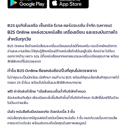
B2S ธุรกิจในเครือ เซ็นทรัล รีเทล คอร์ปอเรชั่น จำกัด (มหาชน)
B2S Online แหล่งรวมหนังสือ เครื่องเขียน และแรงบันดาลใจ
สำหรับทุกวัย
B2S Online คือร้านหนังสือและเครื่องเขียนออนไลน์ที่ครบครัน ตอบโจทย์คนรักการ
อ่านและงานเขียน ให้คุณรู้สึกเหมือนมีร้านหนังสือใกล้ฉันอยู่ในมือ ช้อปง่าย ไม่ต้อง
ออกจากบ้าน เพราะ b2s มีทั้งหนังสือหลากหลายแนวและเครื่องเขียนคุณภาพ พร้อม
สิทธิพิเศษที่ไม่ควรพลาด!
ทำไม B2S Online คือแหล่งช้อปปิ้งที่คุณไม่ควรพลาด
ไม่ว่าคุณจะเป็นนักเรียน นักศึกษา คนทำงาน B2S พร้อมให้คุณเลือกสินค้าคุณภาพได้
ตลอด 24 ชั่วโมง พร้อมโปรโมชั่นและสิทธิพิเศษมากมาย
ฟรี! ค่าจัดส่งทั่วไทย *เมื่อสั่งครบขั้นต่ำที่บริษัทกำหนด
ช้อปเพลินเกินคุ้ม! เพียงมียอดสั่งซื้อสินค้าขั้นต่ำที่บริษัทกำหนด รับสิทธิ์ส่งฟรีถึงบ้าน
ไม่ต้องจ่ายเพิ่ม
มั่นใจ หนังสือถึงมือปลอดภัย ด้วยบับเบิ้ล 3 ชั้น
หนังสือทุกเล่มจากบีทูเอสห่อด้วยบับเบิ้ลหนาแน่นถึง 3 ชั้น หมดกังวลเรื่องความเสีย
หายระหว่างจัดส่ง พร้อมส่งตรงถึงมือคุณในสภาพสมบูรณ์