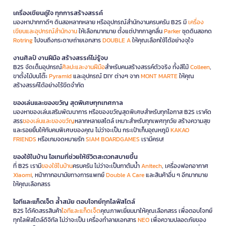
เครื่องเขียนคู่ใจ ทุกการสร้างสรรค์
มองหาปากกาดีๆ ดินสอหลากหลาย หรืออุปกรณ์สำนักงานครบครัน B2S มี
เครื่อง
เขียนและอุปกรณ์สำนักงาน
ให้เลือกมากมาย ตั้งแต่ปากกาลูกลื่น
Parker
ชุดดินสอกด
Rotring
ไปจนถึงกระดาษถ่ายเอกสาร
DOUBLE A
ให้คุณเลือกใช้ได้อย่างจุใจ
งานศิลป์ งานฝีมือ สร้างสรรค์ไม่รู้จบ
B2S จัดเต็มอุปกรณ์
ศิลปะและงานฝีมือ
สำหรับคนสร้างสรรค์ตัวจริง ทั้งสีไม้
Colleen
,
ขาตั้งไม้บนโต๊ะ
Pyramid
และอุปกรณ์ DIY ต่างๆ จาก
MONT MARTE
ให้คุณ
สร้างสรรค์ได้อย่างไร้ขีดจำกัด
ของเล่นและของขวัญ สุดพิเศษทุกเทศกาล
มองหาของเล่นเสริมพัฒนาการ หรือของขวัญสุดพิเศษสำหรับทุกโอกาส B2S เราคัด
สรร
ของเล่นและของขวัญ
หลากหลายสไตล์ เหมาะสำหรับทุกเพศทุกวัย สร้างความสุข
และรอยยิ้มให้กับคนพิเศษของคุณ ไม่ว่าจะเป็น กระเป๋าเก็บอุณหภูมิ
KAKAO
FRIENDS
หรือเกมจดหมายรัก
SIAM BOARDGAMES
เรามีครบ!
ของใช้ในบ้าน ไอเทมที่ช่วยให้ชีวิตสะดวกสบายขึ้น
ที่ B2S เรามี
ของใช้ในบ้าน
ครบครัน ไม่ว่าจะเป็นกาต้มน้ำ
Anitech
, เครื่องฟอกอากาศ
Xiaomi
, หน้ากากอนามัยทางการแพทย์
Double A Care
และสินค้าอื่น ๆ อีกมากมาย
ให้คุณเลือกสรร
ไอทีและแก็ดเจ็ต ล้ำสมัย ตอบโจทย์ทุกไลฟ์สไตล์
B2S ได้คัดสรรสินค้า
ไอทีและแก็ดเจ็ต
คุณภาพเยี่ยมมาให้คุณเลือกสรร เพื่อตอบโจทย์
ทุกไลฟ์สไตล์ดิจิทัล ไม่ว่าจะเป็น เครื่องทำลายเอกสาร
NEO
เพื่อความปลอดภัยของ