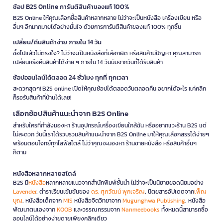
ช้อป B2S Online การันตีสินค้าของแท้ 100%
B2S Online ให้คุณเลือกซื้อสินค้าหลากหลาย ไม่ว่าจะเป็นหนังสือ เครื่องเขียน หรือ
อื่นๆ อีกมากมายได้อย่างมั่นใจ ด้วยการการันตีสินค้าของแท้ 100% ทุกชิ้น
เปลี่ยน/คืนสินค้าง่าย ภายใน 14 วัน
ซื้อไปแล้วไม่ตรงใจ? ไม่ว่าจะเป็นหนังสือที่เลือกผิด หรือสินค้ามีปัญหา คุณสามารถ
เปลี่ยนหรือคืนสินค้าได้ง่าย ๆ ภายใน 14 วันนับจากวันที่ได้รับสินค้า
ช้อปออนไลน์ได้ตลอด 24 ชั่วโมง ทุกที่ ทุกเวลา
สะดวกสุดๆ! B2S online เปิดให้คุณช้อปได้ตลอดวันตลอดคืน อยากได้อะไร แค่คลิก
ก็รอรับสินค้าที่บ้านได้เลย!
เลือกช้อปสินค้าแนะนำจาก B2S Online
สำหรับใครที่กำลังมองหา ร้านอุปกรณ์เครื่องเขียนใกล้ฉัน หรืออยากแวะร้าน B2S แต่
ไม่สะดวก วันนี้เราได้รวบรวมสินค้าแนะนำจาก B2S Online มาให้คุณเลือกสรรได้ง่ายๆ
พร้อมตอบโจทย์ทุกไลฟ์สไตล์ ไม่ว่าคุณจะมองหา ร้านขายหนังสือ หรือสินค้าอื่นๆ
ก็ตาม
หนังสือหลากหลายสไตล์
B2S มี
หนังสือ
หลากหลายแนวจากสำนักพิมพ์ชั้นนำ ไม่ว่าจะเป็นนิยายยอดนิยมอย่าง
Lavender
, ตำราเรียนเข้มข้นของ
ดร. ศุภวัฒน์ พุกเจริญ
, นิตยสารอัปเดตจาก
เพ็ญ
บุญ
, หนังสือเด็กจาก
MIS
หนังสือจิตวิทยาจาก
Mugunghwa Publishing
, หนังสือ
พัฒนาตนเองจาก
KOOB
และวรรณกรรมจาก
Nanmeebooks
ทั้งหมดนี้สามารถซื้อ
ออนไลน์ได้อย่างง่ายดายเพียงคลิกเดียว