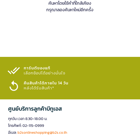
ค้นหาโดยใช้คำที่ใกล้เคียง
กรุณาลองค้นหาใหม่อีกครั้ง
การันตีของแท้
เลือกช้อปได้อย่างมั่นใจ​
คืนสินค้าได้ภายใน 14 วัน
หลังได้รับสินค้า*
ศูนย์บริการลูกค้าบีทูเอส
ทุกวัน เวลา 8.30-18.00 น.
โทรศัพท์: 02-115-0999
อีเมล:
b2sonlineshopping@b2s.co.th