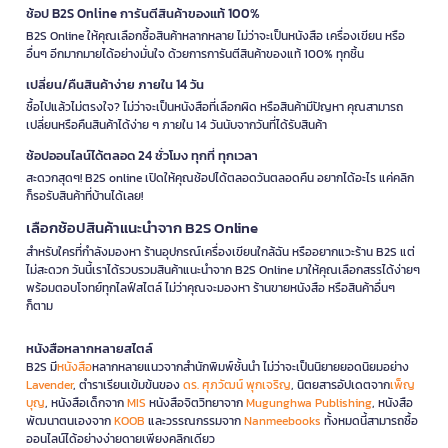
ช้อป B2S Online การันตีสินค้าของแท้ 100%
B2S Online ให้คุณเลือกซื้อสินค้าหลากหลาย ไม่ว่าจะเป็นหนังสือ เครื่องเขียน หรือ
อื่นๆ อีกมากมายได้อย่างมั่นใจ ด้วยการการันตีสินค้าของแท้ 100% ทุกชิ้น
เปลี่ยน/คืนสินค้าง่าย ภายใน 14 วัน
ซื้อไปแล้วไม่ตรงใจ? ไม่ว่าจะเป็นหนังสือที่เลือกผิด หรือสินค้ามีปัญหา คุณสามารถ
เปลี่ยนหรือคืนสินค้าได้ง่าย ๆ ภายใน 14 วันนับจากวันที่ได้รับสินค้า
ช้อปออนไลน์ได้ตลอด 24 ชั่วโมง ทุกที่ ทุกเวลา
สะดวกสุดๆ! B2S online เปิดให้คุณช้อปได้ตลอดวันตลอดคืน อยากได้อะไร แค่คลิก
ก็รอรับสินค้าที่บ้านได้เลย!
เลือกช้อปสินค้าแนะนำจาก B2S Online
สำหรับใครที่กำลังมองหา ร้านอุปกรณ์เครื่องเขียนใกล้ฉัน หรืออยากแวะร้าน B2S แต่
ไม่สะดวก วันนี้เราได้รวบรวมสินค้าแนะนำจาก B2S Online มาให้คุณเลือกสรรได้ง่ายๆ
พร้อมตอบโจทย์ทุกไลฟ์สไตล์ ไม่ว่าคุณจะมองหา ร้านขายหนังสือ หรือสินค้าอื่นๆ
ก็ตาม
หนังสือหลากหลายสไตล์
B2S มี
หนังสือ
หลากหลายแนวจากสำนักพิมพ์ชั้นนำ ไม่ว่าจะเป็นนิยายยอดนิยมอย่าง
Lavender
, ตำราเรียนเข้มข้นของ
ดร. ศุภวัฒน์ พุกเจริญ
, นิตยสารอัปเดตจาก
เพ็ญ
บุญ
, หนังสือเด็กจาก
MIS
หนังสือจิตวิทยาจาก
Mugunghwa Publishing
, หนังสือ
พัฒนาตนเองจาก
KOOB
และวรรณกรรมจาก
Nanmeebooks
ทั้งหมดนี้สามารถซื้อ
ออนไลน์ได้อย่างง่ายดายเพียงคลิกเดียว