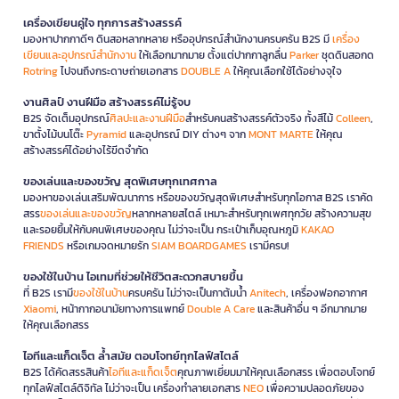
เครื่องเขียนคู่ใจ ทุกการสร้างสรรค์
มองหาปากกาดีๆ ดินสอหลากหลาย หรืออุปกรณ์สำนักงานครบครัน B2S มี
เครื่อง
เขียนและอุปกรณ์สำนักงาน
ให้เลือกมากมาย ตั้งแต่ปากกาลูกลื่น
Parker
ชุดดินสอกด
Rotring
ไปจนถึงกระดาษถ่ายเอกสาร
DOUBLE A
ให้คุณเลือกใช้ได้อย่างจุใจ
งานศิลป์ งานฝีมือ สร้างสรรค์ไม่รู้จบ
B2S จัดเต็มอุปกรณ์
ศิลปะและงานฝีมือ
สำหรับคนสร้างสรรค์ตัวจริง ทั้งสีไม้
Colleen
,
ขาตั้งไม้บนโต๊ะ
Pyramid
และอุปกรณ์ DIY ต่างๆ จาก
MONT MARTE
ให้คุณ
สร้างสรรค์ได้อย่างไร้ขีดจำกัด
ของเล่นและของขวัญ สุดพิเศษทุกเทศกาล
มองหาของเล่นเสริมพัฒนาการ หรือของขวัญสุดพิเศษสำหรับทุกโอกาส B2S เราคัด
สรร
ของเล่นและของขวัญ
หลากหลายสไตล์ เหมาะสำหรับทุกเพศทุกวัย สร้างความสุข
และรอยยิ้มให้กับคนพิเศษของคุณ ไม่ว่าจะเป็น กระเป๋าเก็บอุณหภูมิ
KAKAO
FRIENDS
หรือเกมจดหมายรัก
SIAM BOARDGAMES
เรามีครบ!
ของใช้ในบ้าน ไอเทมที่ช่วยให้ชีวิตสะดวกสบายขึ้น
ที่ B2S เรามี
ของใช้ในบ้าน
ครบครัน ไม่ว่าจะเป็นกาต้มน้ำ
Anitech
, เครื่องฟอกอากาศ
Xiaomi
, หน้ากากอนามัยทางการแพทย์
Double A Care
และสินค้าอื่น ๆ อีกมากมาย
ให้คุณเลือกสรร
ไอทีและแก็ดเจ็ต ล้ำสมัย ตอบโจทย์ทุกไลฟ์สไตล์
B2S ได้คัดสรรสินค้า
ไอทีและแก็ดเจ็ต
คุณภาพเยี่ยมมาให้คุณเลือกสรร เพื่อตอบโจทย์
ทุกไลฟ์สไตล์ดิจิทัล ไม่ว่าจะเป็น เครื่องทำลายเอกสาร
NEO
เพื่อความปลอดภัยของ