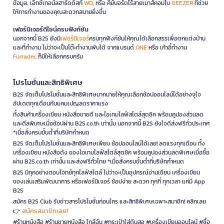
ข้อมูล, เอ็กซ์เทอนัลฮาร์ดดิสก์
WD
, หรือ คีย์บอร์ดไร้สายเมาส์คอมโบ
GEEZER
ที่ช่วย
ให้การทำงานของคุณสะดวกสบายยิ่งขึ้น
เฟอร์นิเจอร์ดีไซน์ครบฟังก์ชั่น
นอกจากนี้ B2S ยังมี
เฟอร์นิเจอร์
ครบทุกฟังก์ชันให้คุณได้เลือกสรรเพื่อตกแต่งบ้าน
และที่ทำงาน ไม่ว่าจะเป็นโต๊ะทำงานพับได้ จากแบรนด์
ONE
หรือ เก้าอี้ทำงาน
Furradec
ก็มีให้เลือกครบครัน
โปรโมชั่นและสิทธิพิเศษ
B2S จัดเต็มโปรโมชั่นและสิทธิพิเศษมากมายให้คุณเลือกช้อปออนไลน์ได้อย่างจุใจ
อัปเดตทุกเดือนกับแคมเปญลดราคาแรง
ทั้งสินค้าเครื่องเขียน หนังสือขายดี และไอเทมไลฟ์สไตล์สุดชิค พร้อมคูปองส่วนลด
และดีลพิเศษเมื่อช้อปผ่าน B2S.co.th เท่านั้น นอกจากนี้ B2S ยังใจดีส่งฟรีทั่วประเทศ
*เมื่อสั่งครบขั้นต่ำที่บริษัทกำหนด
B2S จัดเต็มโปรโมชั่นและสิทธิพิเศษเพียบ ช้อปออนไลน์ได้เลย! ลดแรงทุกเดือน ทั้ง
เครื่องเขียน หนังสือดัง ของไอเทมไลฟ์สไตล์สุดชิค พร้อมคูปองส่วนลดพิเศษเมื่อซื้อ
ผ่าน B2S.co.th เท่านั้น และส่งฟรีทั่วไทย *เมื่อสั่งครบขั้นต่ำที่บริษัทกำหนด
B2S มีทุกอย่างตอบโจทย์ทุกไลฟ์สไตล์ ไม่ว่าจะเป็นอุปกรณ์อ่านเขียน เครื่องเขียน
ของเล่นเสริมพัฒนาการ หรือเฟอร์นิเจอร์ ช้อปง่าย สะดวก ทุกที่ ทุกเวลา แค่มี App
B2S
สมัคร B2S Club รับข่าวสารโปรโมชั่นก่อนใคร และสิทธิพิเศษเฉพาะสมาชิก! คลิกเลย
สมัครสมาชิกเลย!
👉
#ร้านหนังสือ #ร้านขายหนังสือ ใกล้ฉัน #กระเป๋าใส่ดินสอ #เครื่องเขียนออนไลน์ #ซื้อ