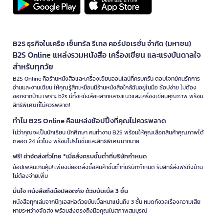
B2S ธุรกิจในเครือ เซ็นทรัล รีเทล คอร์ปอเรชั่น จำกัด (มหาชน)
B2S Online แหล่งรวมหนังสือ เครื่องเขียน และแรงบันดาลใจ
สำหรับทุกวัย
B2S Online คือร้านหนังสือและเครื่องเขียนออนไลน์ที่ครบครัน ตอบโจทย์คนรักการ
อ่านและงานเขียน ให้คุณรู้สึกเหมือนมีร้านหนังสือใกล้ฉันอยู่ในมือ ช้อปง่าย ไม่ต้อง
ออกจากบ้าน เพราะ b2s มีทั้งหนังสือหลากหลายแนวและเครื่องเขียนคุณภาพ พร้อม
สิทธิพิเศษที่ไม่ควรพลาด!
ทำไม B2S Online คือแหล่งช้อปปิ้งที่คุณไม่ควรพลาด
ไม่ว่าคุณจะเป็นนักเรียน นักศึกษา คนทำงาน B2S พร้อมให้คุณเลือกสินค้าคุณภาพได้
ตลอด 24 ชั่วโมง พร้อมโปรโมชั่นและสิทธิพิเศษมากมาย
ฟรี! ค่าจัดส่งทั่วไทย *เมื่อสั่งครบขั้นต่ำที่บริษัทกำหนด
ช้อปเพลินเกินคุ้ม! เพียงมียอดสั่งซื้อสินค้าขั้นต่ำที่บริษัทกำหนด รับสิทธิ์ส่งฟรีถึงบ้าน
ไม่ต้องจ่ายเพิ่ม
มั่นใจ หนังสือถึงมือปลอดภัย ด้วยบับเบิ้ล 3 ชั้น
หนังสือทุกเล่มจากบีทูเอสห่อด้วยบับเบิ้ลหนาแน่นถึง 3 ชั้น หมดกังวลเรื่องความเสีย
หายระหว่างจัดส่ง พร้อมส่งตรงถึงมือคุณในสภาพสมบูรณ์