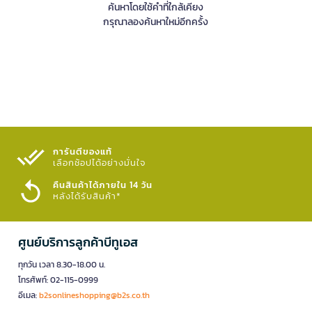
ค้นหาโดยใช้คำที่ใกล้เคียง
กรุณาลองค้นหาใหม่อีกครั้ง
การันตีของแท้
เลือกช้อปได้อย่างมั่นใจ​
คืนสินค้าได้ภายใน 14 วัน
หลังได้รับสินค้า*
ศูนย์บริการลูกค้าบีทูเอส
ทุกวัน เวลา 8.30-18.00 น.
โทรศัพท์: 02-115-0999
อีเมล:
b2sonlineshopping@b2s.co.th