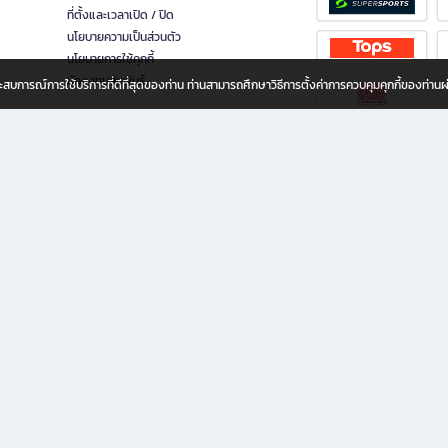
ที่ตั้งและเวลาเปิด / ปิด
นโยบายความเป็นส่วนตัว
นโยบายการใช้คุกกี้
นักลงทุนสัมพันธ์
อประสบการณ์การใช้บริการที่ดีที่สุดของท่าน ท่านสามารถศึกษาวิธีการตั้งค่าการควบคุมคุกกี้ของท่าน
ทุกวัย
ขียน ให้คุณรู้สึกเหมือนมีร้านหนังสือใกล้ฉันอยู่ในมือ ช้อปง่าย ไม่ต้องออกจากบ้าน เพราะ b2
 ชั่วโมง พร้อมโปรโมชั่นและสิทธิพิเศษมากมาย