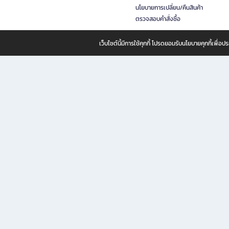
นโยบายการเปลี่ยน/คืนสินค้า
ตรวจสอบคำสั่งซื้อ
เว็บไซต์นี้มีการใช้คุกกี้ โปรดยอมรับนโยบายคุกกี้เพื่
B2S ธุรกิจในเครือ เซ็นทรัล รีเทล คอร์ปอเรชั่น จำกัด (มหาชน)
B2S Online แหล่งรวมหนังสือ เครื่องเขียน และแรงบันดาลใจสำหรับ
B2S Online คือร้านหนังสือและเครื่องเขียนออนไลน์ที่ครบครัน ตอบโจทย์คนรักการอ่านและงานเ
ทำไม B2S Online คือแหล่งช้อปปิ้งที่คุณไม่ควรพลาด
ไม่ว่าคุณจะเป็นนักเรียน นักศึกษา คนทำงาน B2S พร้อมให้คุณเลือกสินค้าคุณภาพได้ตลอด 24