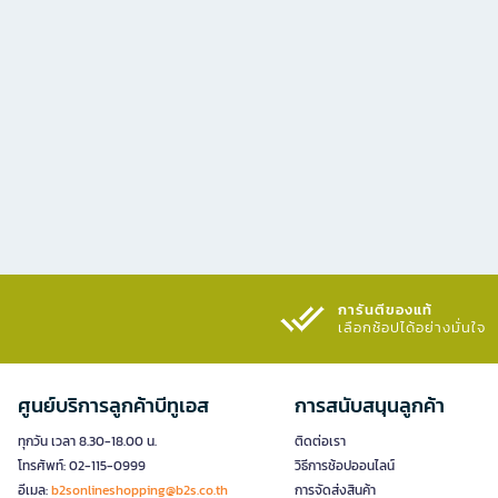
การันตีของแท้
เลือกช้อปได้อย่างมั่นใจ​
ศูนย์บริการลูกค้าบีทูเอส
การสนับสนุนลูกค้า
ทุกวัน เวลา 8.30-18.00 น.
ติดต่อเรา
โทรศัพท์: 02-115-0999
วิธีการช้อปออนไลน์
อีเมล:
b2sonlineshopping@b2s.co.th
การจัดส่งสินค้า