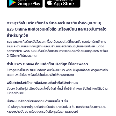
B2S ธุรกิจในเครือ เซ็นทรัล รีเทล คอร์ปอเรชั่น จำกัด (มหาชน)
B2S Online แหล่งรวมหนังสือ เครื่องเขียน และแรงบันดาลใจ
สำหรับทุกวัย
B2S Online คือร้านหนังสือและเครื่องเขียนออนไลน์ที่ครบครัน ตอบโจทย์คนรักการ
อ่านและงานเขียน ให้คุณรู้สึกเหมือนมีร้านหนังสือใกล้ฉันอยู่ในมือ ช้อปง่าย ไม่ต้อง
ออกจากบ้าน เพราะ b2s มีทั้งหนังสือหลากหลายแนวและเครื่องเขียนคุณภาพ พร้อม
สิทธิพิเศษที่ไม่ควรพลาด!
ทำไม B2S Online คือแหล่งช้อปปิ้งที่คุณไม่ควรพลาด
ไม่ว่าคุณจะเป็นนักเรียน นักศึกษา คนทำงาน B2S พร้อมให้คุณเลือกสินค้าคุณภาพได้
ตลอด 24 ชั่วโมง พร้อมโปรโมชั่นและสิทธิพิเศษมากมาย
ฟรี! ค่าจัดส่งทั่วไทย *เมื่อสั่งครบขั้นต่ำที่บริษัทกำหนด
ช้อปเพลินเกินคุ้ม! เพียงมียอดสั่งซื้อสินค้าขั้นต่ำที่บริษัทกำหนด รับสิทธิ์ส่งฟรีถึงบ้าน
ไม่ต้องจ่ายเพิ่ม
มั่นใจ หนังสือถึงมือปลอดภัย ด้วยบับเบิ้ล 3 ชั้น
หนังสือทุกเล่มจากบีทูเอสห่อด้วยบับเบิ้ลหนาแน่นถึง 3 ชั้น หมดกังวลเรื่องความเสีย
หายระหว่างจัดส่ง พร้อมส่งตรงถึงมือคุณในสภาพสมบูรณ์