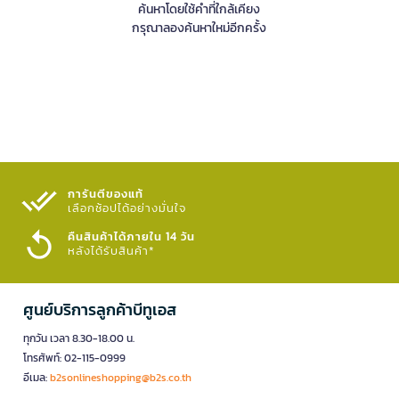
ค้นหาโดยใช้คำที่ใกล้เคียง
กรุณาลองค้นหาใหม่อีกครั้ง
การันตีของแท้
เลือกช้อปได้อย่างมั่นใจ​
คืนสินค้าได้ภายใน 14 วัน
หลังได้รับสินค้า*
ศูนย์บริการลูกค้าบีทูเอส
ทุกวัน เวลา 8.30-18.00 น.
โทรศัพท์: 02-115-0999
อีเมล:
b2sonlineshopping@b2s.co.th