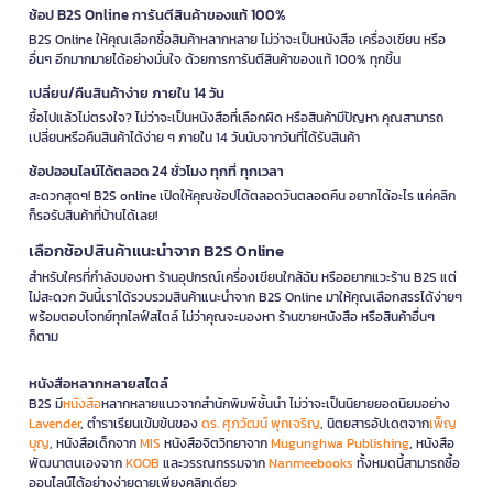
ช้อป B2S Online การันตีสินค้าของแท้ 100%
B2S Online ให้คุณเลือกซื้อสินค้าหลากหลาย ไม่ว่าจะเป็นหนังสือ เครื่องเขียน หรือ
อื่นๆ อีกมากมายได้อย่างมั่นใจ ด้วยการการันตีสินค้าของแท้ 100% ทุกชิ้น
เปลี่ยน/คืนสินค้าง่าย ภายใน 14 วัน
ซื้อไปแล้วไม่ตรงใจ? ไม่ว่าจะเป็นหนังสือที่เลือกผิด หรือสินค้ามีปัญหา คุณสามารถ
เปลี่ยนหรือคืนสินค้าได้ง่าย ๆ ภายใน 14 วันนับจากวันที่ได้รับสินค้า
ช้อปออนไลน์ได้ตลอด 24 ชั่วโมง ทุกที่ ทุกเวลา
สะดวกสุดๆ! B2S online เปิดให้คุณช้อปได้ตลอดวันตลอดคืน อยากได้อะไร แค่คลิก
ก็รอรับสินค้าที่บ้านได้เลย!
เลือกช้อปสินค้าแนะนำจาก B2S Online
สำหรับใครที่กำลังมองหา ร้านอุปกรณ์เครื่องเขียนใกล้ฉัน หรืออยากแวะร้าน B2S แต่
ไม่สะดวก วันนี้เราได้รวบรวมสินค้าแนะนำจาก B2S Online มาให้คุณเลือกสรรได้ง่ายๆ
พร้อมตอบโจทย์ทุกไลฟ์สไตล์ ไม่ว่าคุณจะมองหา ร้านขายหนังสือ หรือสินค้าอื่นๆ
ก็ตาม
หนังสือหลากหลายสไตล์
B2S มี
หนังสือ
หลากหลายแนวจากสำนักพิมพ์ชั้นนำ ไม่ว่าจะเป็นนิยายยอดนิยมอย่าง
Lavender
, ตำราเรียนเข้มข้นของ
ดร. ศุภวัฒน์ พุกเจริญ
, นิตยสารอัปเดตจาก
เพ็ญ
บุญ
, หนังสือเด็กจาก
MIS
หนังสือจิตวิทยาจาก
Mugunghwa Publishing
, หนังสือ
พัฒนาตนเองจาก
KOOB
และวรรณกรรมจาก
Nanmeebooks
ทั้งหมดนี้สามารถซื้อ
ออนไลน์ได้อย่างง่ายดายเพียงคลิกเดียว