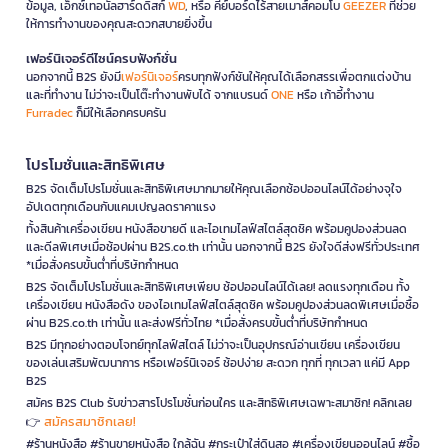
ข้อมูล, เอ็กซ์เทอนัลฮาร์ดดิสก์
WD
, หรือ คีย์บอร์ดไร้สายเมาส์คอมโบ
GEEZER
ที่ช่วย
ให้การทำงานของคุณสะดวกสบายยิ่งขึ้น
เฟอร์นิเจอร์ดีไซน์ครบฟังก์ชั่น
นอกจากนี้ B2S ยังมี
เฟอร์นิเจอร์
ครบทุกฟังก์ชันให้คุณได้เลือกสรรเพื่อตกแต่งบ้าน
และที่ทำงาน ไม่ว่าจะเป็นโต๊ะทำงานพับได้ จากแบรนด์
ONE
หรือ เก้าอี้ทำงาน
Furradec
ก็มีให้เลือกครบครัน
โปรโมชั่นและสิทธิพิเศษ
B2S จัดเต็มโปรโมชั่นและสิทธิพิเศษมากมายให้คุณเลือกช้อปออนไลน์ได้อย่างจุใจ
อัปเดตทุกเดือนกับแคมเปญลดราคาแรง
ทั้งสินค้าเครื่องเขียน หนังสือขายดี และไอเทมไลฟ์สไตล์สุดชิค พร้อมคูปองส่วนลด
และดีลพิเศษเมื่อช้อปผ่าน B2S.co.th เท่านั้น นอกจากนี้ B2S ยังใจดีส่งฟรีทั่วประเทศ
*เมื่อสั่งครบขั้นต่ำที่บริษัทกำหนด
B2S จัดเต็มโปรโมชั่นและสิทธิพิเศษเพียบ ช้อปออนไลน์ได้เลย! ลดแรงทุกเดือน ทั้ง
เครื่องเขียน หนังสือดัง ของไอเทมไลฟ์สไตล์สุดชิค พร้อมคูปองส่วนลดพิเศษเมื่อซื้อ
ผ่าน B2S.co.th เท่านั้น และส่งฟรีทั่วไทย *เมื่อสั่งครบขั้นต่ำที่บริษัทกำหนด
B2S มีทุกอย่างตอบโจทย์ทุกไลฟ์สไตล์ ไม่ว่าจะเป็นอุปกรณ์อ่านเขียน เครื่องเขียน
ของเล่นเสริมพัฒนาการ หรือเฟอร์นิเจอร์ ช้อปง่าย สะดวก ทุกที่ ทุกเวลา แค่มี App
B2S
สมัคร B2S Club รับข่าวสารโปรโมชั่นก่อนใคร และสิทธิพิเศษเฉพาะสมาชิก! คลิกเลย
สมัครสมาชิกเลย!
👉
#ร้านหนังสือ #ร้านขายหนังสือ ใกล้ฉัน #กระเป๋าใส่ดินสอ #เครื่องเขียนออนไลน์ #ซื้อ