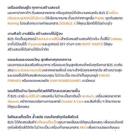
เครื่องเขียนคู่ใจ ทุกการสร้างสรรค์
มองหาปากกาดีๆ ดินสอหลากหลาย หรืออุปกรณ์สำนักงานครบครัน B2S มี
เครื่อง
เขียนและอุปกรณ์สำนักงาน
ให้เลือกมากมาย ตั้งแต่ปากกาลูกลื่น
Parker
ชุดดินสอกด
Rotring
ไปจนถึงกระดาษถ่ายเอกสาร
DOUBLE A
ให้คุณเลือกใช้ได้อย่างจุใจ
งานศิลป์ งานฝีมือ สร้างสรรค์ไม่รู้จบ
B2S จัดเต็มอุปกรณ์
ศิลปะและงานฝีมือ
สำหรับคนสร้างสรรค์ตัวจริง ทั้งสีไม้
Colleen
,
ขาตั้งไม้บนโต๊ะ
Pyramid
และอุปกรณ์ DIY ต่างๆ จาก
MONT MARTE
ให้คุณ
สร้างสรรค์ได้อย่างไร้ขีดจำกัด
ของเล่นและของขวัญ สุดพิเศษทุกเทศกาล
มองหาของเล่นเสริมพัฒนาการ หรือของขวัญสุดพิเศษสำหรับทุกโอกาส B2S เราคัด
สรร
ของเล่นและของขวัญ
หลากหลายสไตล์ เหมาะสำหรับทุกเพศทุกวัย สร้างความสุข
และรอยยิ้มให้กับคนพิเศษของคุณ ไม่ว่าจะเป็น กระเป๋าเก็บอุณหภูมิ
KAKAO
FRIENDS
หรือเกมจดหมายรัก
SIAM BOARDGAMES
เรามีครบ!
ของใช้ในบ้าน ไอเทมที่ช่วยให้ชีวิตสะดวกสบายขึ้น
ที่ B2S เรามี
ของใช้ในบ้าน
ครบครัน ไม่ว่าจะเป็นกาต้มน้ำ
Anitech
, เครื่องฟอกอากาศ
Xiaomi
, หน้ากากอนามัยทางการแพทย์
Double A Care
และสินค้าอื่น ๆ อีกมากมาย
ให้คุณเลือกสรร
ไอทีและแก็ดเจ็ต ล้ำสมัย ตอบโจทย์ทุกไลฟ์สไตล์
B2S ได้คัดสรรสินค้า
ไอทีและแก็ดเจ็ต
คุณภาพเยี่ยมมาให้คุณเลือกสรร เพื่อตอบโจทย์
ทุกไลฟ์สไตล์ดิจิทัล ไม่ว่าจะเป็น เครื่องทำลายเอกสาร
NEO
เพื่อความปลอดภัยของ